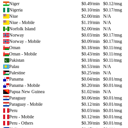
Niger
$
0.49
/min
$
0.12
/msg
Nigeria
$
0.10
/min
$
0.17
/msg
Niue
$
2.00
/min
N/A
Niue - Mobile
$
1.19
/min
N/A
Norfolk Island
$
2.00
/min
N/A
Norway
$
0.03
/min
$
0.17
/msg
Norway - Mobile
$
0.09
/min
$
0.17
/msg
Oman
$
0.18
/min
$
0.11
/msg
Oman - Mobile
$
0.43
/min
$
0.11
/msg
Pakistan
$
0.18
/min
$
0.11
/msg
Palau
$
0.53
/min
N/A
Palestine
$
0.25
/min
N/A
Panama
$
0.04
/min
$
0.01
/msg
Panama - Mobile
$
0.20
/min
$
0.01
/msg
Papua New Guinea
$
1.02
/min
N/A
Paraguay
$
0.06
/min
$
0.01
/msg
Paraguay - Mobile
$
0.12
/min
$
0.01
/msg
Peru
$
0.03
/min
$
0.01
/msg
Peru - Mobile
$
0.12
/min
$
0.01
/msg
Peru - Others
$
0.39
/min
$
0.01
/msg