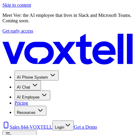
Skip to content
Meet Vee: the AI employee that lives in Slack and Microsoft Teams.
Coming soon.
Get early access
AI Phone System
AI Chat
AI Employee
Pricing
Resources
Sales 844-VOXTELL
Get a Demo
Login