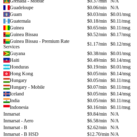
Grenada - Mobile
$
0.37
/min
N/A
Guadeloupe
$
0.06
/min
N/A
Guam
$
0.03
/min
$
0.01
/msg
Guatemala
$
0.18
/min
$
0.11
/msg
Guinea
$
0.65
/min
$
0.11
/msg
Guinea Bissau
$
0.52
/min
$
0.17
/msg
Guinea Bissau - Premium Rate
$
1.17
/min
$
0.12
/msg
Services
Guyana
$
0.38
/min
$
0.01
/msg
Haiti
$
0.49
/min
$
0.14
/msg
Honduras
$
0.19
/min
$
0.01
/msg
Hong Kong
$
0.05
/min
$
0.14
/msg
Hungary
$
0.05
/min
$
0.11
/msg
Hungary - Mobile
$
0.07
/min
$
0.11
/msg
Iceland
$
0.05
/min
$
0.14
/msg
India
$
0.05
/min
$
0.11
/msg
Indonesia
$
0.16
/min
$
0.11
/msg
Inmarsat
$
9.84
/min
N/A
Inmarsat - Aero
$
6.58
/min
N/A
Inmarsat - B
$
2.62
/min
N/A
Inmarsat - B HSD
$
12.70
/min
N/A