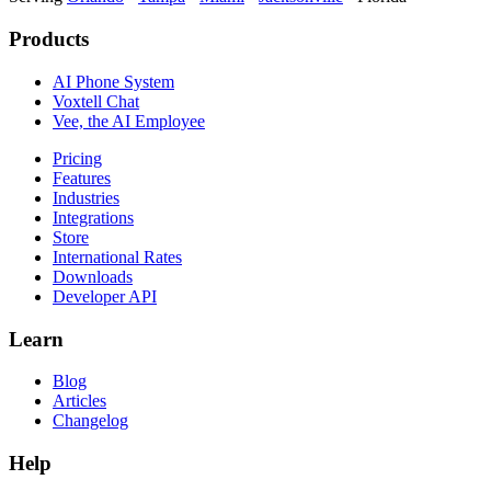
Products
AI Phone System
Voxtell Chat
Vee, the AI Employee
Pricing
Features
Industries
Integrations
Store
International Rates
Downloads
Developer API
Learn
Blog
Articles
Changelog
Help