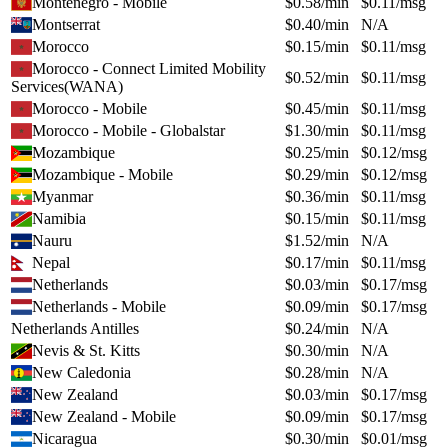
Montenegro - Mobile
$
0.58
/min
$
0.11
/msg
Montserrat
$
0.40
/min
N/A
Morocco
$
0.15
/min
$
0.11
/msg
Morocco - Connect Limited Mobility
$
0.52
/min
$
0.11
/msg
Services(WANA)
Morocco - Mobile
$
0.45
/min
$
0.11
/msg
Morocco - Mobile - Globalstar
$
1.30
/min
$
0.11
/msg
Mozambique
$
0.25
/min
$
0.12
/msg
Mozambique - Mobile
$
0.29
/min
$
0.12
/msg
Myanmar
$
0.36
/min
$
0.11
/msg
Namibia
$
0.15
/min
$
0.11
/msg
Nauru
$
1.52
/min
N/A
Nepal
$
0.17
/min
$
0.11
/msg
Netherlands
$
0.03
/min
$
0.17
/msg
Netherlands - Mobile
$
0.09
/min
$
0.17
/msg
Netherlands Antilles
$
0.24
/min
N/A
Nevis & St. Kitts
$
0.30
/min
N/A
New Caledonia
$
0.28
/min
N/A
New Zealand
$
0.03
/min
$
0.17
/msg
New Zealand - Mobile
$
0.09
/min
$
0.17
/msg
Nicaragua
$
0.30
/min
$
0.01
/msg