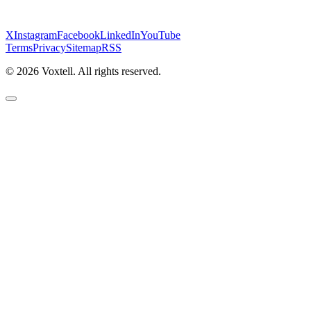
X
Instagram
Facebook
LinkedIn
YouTube
Terms
Privacy
Sitemap
RSS
©
2026
Voxtell. All rights reserved.