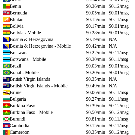
Benin
$
0.36
/min
$
0.12
/msg
Bermuda
$
0.05
/min
$
0.01
/msg
Bhutan
$
0.15
/min
$
0.11
/msg
Bolivia
$
0.17
/min
$
0.01
/msg
Bolivia - Mobile
$
0.28
/min
$
0.01
/msg
Bosnia & Herzegovina
$
0.19
/min
N/A
Bosnia & Herzegovina - Mobile
$
0.42
/min
N/A
Botswana
$
0.22
/min
$
0.11
/msg
Botswana - Mobile
$
0.30
/min
$
0.11
/msg
Brazil
$
0.03
/min
$
0.01
/msg
Brazil - Mobile
$
0.20
/min
$
0.01
/msg
British Virgin Islands
$
0.35
/min
N/A
British Virgin Islands - Mobile
$
0.49
/min
N/A
Brunei
$
0.06
/min
$
0.11
/msg
Bulgaria
$
0.27
/min
$
0.11
/msg
Burkina Faso
$
0.39
/min
$
0.12
/msg
Burkina Faso - Mobile
$
0.50
/min
$
0.12
/msg
Burundi
$
0.81
/min
$
0.11
/msg
Cambodia
$
0.15
/min
$
0.11
/msg
Cameroon
$
0.35
/min
$
0.12
/msg