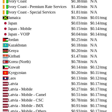
Ivory Coast
$
0.38
/min
N/A
Ivory Coast - Premium Rate Services
$
1.40
/min
N/A
Ivory Coast - Special Services
$
1.81
/min
N/A
Jamaica
$
0.35
/min
$
0.01
/msg
Japan
$
0.03
/min
$
0.14
/msg
Japan - Mobile
$
0.15
/min
$
0.14
/msg
Japan - VOIP
$
0.04
/min
$
0.14
/msg
Jordan
$
0.25
/min
N/A
Kazakhstan
$
0.18
/min
N/A
Kenya
$
0.20
/min
N/A
Kiribati
$
1.47
/min
N/A
Korea (North)
$
0.78
/min
N/A
Kuwait
$
0.14
/min
$
0.12
/msg
Kyrgyzstan
$
0.20
/min
$
0.11
/msg
Laos
$
0.13
/min
$
0.12
/msg
Latvia
$
0.35
/min
$
0.17
/msg
Latvia - Mobile
$
0.27
/min
$
0.17
/msg
Latvia - Mobile - Camel
$
0.51
/min
$
0.17
/msg
Latvia - Mobile - CSC
$
0.78
/min
$
0.17
/msg
Latvia - Mobile - IMX
$
0.91
/min
$
0.17
/msg
Latvia - Mobile - Others
$
0.93
/min
$
0.17
/msg