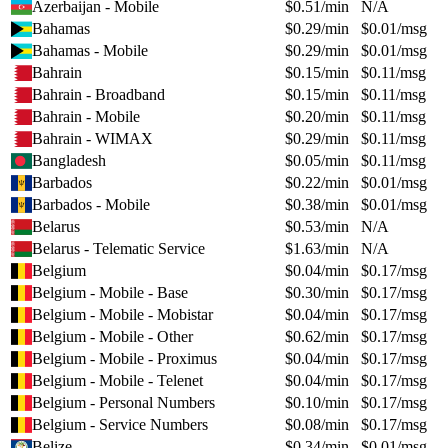
Azerbaijan - Mobile
$
0.51
/min
N/A
Bahamas
$
0.29
/min
$
0.01
/msg
Bahamas - Mobile
$
0.29
/min
$
0.01
/msg
Bahrain
$
0.15
/min
$
0.11
/msg
Bahrain - Broadband
$
0.15
/min
$
0.11
/msg
Bahrain - Mobile
$
0.20
/min
$
0.11
/msg
Bahrain - WIMAX
$
0.29
/min
$
0.11
/msg
Bangladesh
$
0.05
/min
$
0.11
/msg
Barbados
$
0.22
/min
$
0.01
/msg
Barbados - Mobile
$
0.38
/min
$
0.01
/msg
Belarus
$
0.53
/min
N/A
Belarus - Telematic Service
$
1.63
/min
N/A
Belgium
$
0.04
/min
$
0.17
/msg
Belgium - Mobile - Base
$
0.30
/min
$
0.17
/msg
Belgium - Mobile - Mobistar
$
0.04
/min
$
0.17
/msg
Belgium - Mobile - Other
$
0.62
/min
$
0.17
/msg
Belgium - Mobile - Proximus
$
0.04
/min
$
0.17
/msg
Belgium - Mobile - Telenet
$
0.04
/min
$
0.17
/msg
Belgium - Personal Numbers
$
0.10
/min
$
0.17
/msg
Belgium - Service Numbers
$
0.08
/min
$
0.17
/msg
Belize
$
0.34
/min
$
0.01
/msg