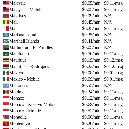
Malaysia
$
0.05
/min
$
0.11
/msg
Malaysia - Mobile
$
0.05
/min
$
0.11
/msg
Maldives
$
0.99
/min
N/A
Mali
$
0.45
/min
N/A
Malta
$
0.25
/min
$
0.11
/msg
Mariana Island
$
0.35
/min
N/A
Marshall Islands
$
0.41
/min
N/A
Martinique - Fr. Antilles
$
0.05
/min
N/A
Mauritania
$
0.70
/min
$
0.11
/msg
Mauritius
$
0.19
/min
$
0.12
/msg
Mauritius - Rodrigues
$
0.22
/min
$
0.12
/msg
Mexico
$
0.08
/min
$
0.01
/msg
Mexico - Mobile
$
0.09
/min
$
0.01
/msg
Micronesia
$
0.55
/min
N/A
Moldova
$
0.34
/min
$
0.11
/msg
Monaco
$
0.12
/min
$
0.11
/msg
Monaco - Kosovo Mobile
$
0.68
/min
$
0.11
/msg
Monaco - Mobile
$
0.52
/min
$
0.11
/msg
Mongolia
$
0.06
/min
$
0.11
/msg
Montenegro
$
0.20
/min
$
0.11
/msg