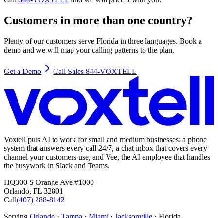
Customers in more than one country?
Plenty of our customers serve Florida in three languages. Book a
demo and we will map your calling patterns to the plan.
Get a Demo
Call Sales 844-VOXTELL
Voxtell puts AI to work for small and medium businesses: a phone
system that answers every call 24/7, a chat inbox that covers every
channel your customers use, and Vee, the AI employee that handles
the busywork in Slack and Teams.
HQ
300 S Orange Ave #1000
Orlando
,
FL
32801
Call
(407) 288-8142
Serving
Orlando
·
Tampa
·
Miami
·
Jacksonville
· Florida