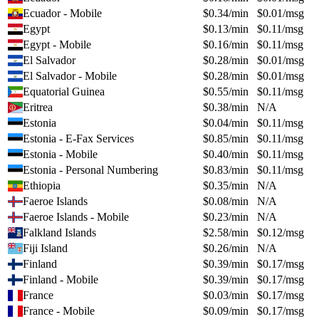
Ecuador - Mobile
$
0.34
/min
$
0.01
/msg
Egypt
$
0.13
/min
$
0.11
/msg
Egypt - Mobile
$
0.16
/min
$
0.11
/msg
El Salvador
$
0.28
/min
$
0.01
/msg
El Salvador - Mobile
$
0.28
/min
$
0.01
/msg
Equatorial Guinea
$
0.55
/min
$
0.11
/msg
Eritrea
$
0.38
/min
N/A
Estonia
$
0.04
/min
$
0.11
/msg
Estonia - E-Fax Services
$
0.85
/min
$
0.11
/msg
Estonia - Mobile
$
0.40
/min
$
0.11
/msg
Estonia - Personal Numbering
$
0.83
/min
$
0.11
/msg
Ethiopia
$
0.35
/min
N/A
Faeroe Islands
$
0.08
/min
N/A
Faeroe Islands - Mobile
$
0.23
/min
N/A
Falkland Islands
$
2.58
/min
$
0.12
/msg
Fiji Island
$
0.26
/min
N/A
Finland
$
0.39
/min
$
0.17
/msg
Finland - Mobile
$
0.39
/min
$
0.17
/msg
France
$
0.03
/min
$
0.17
/msg
France - Mobile
$
0.09
/min
$
0.17
/msg