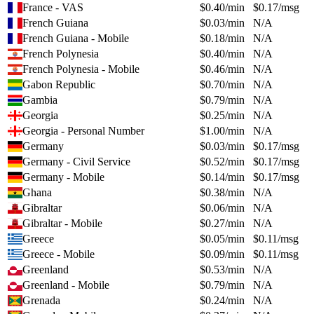
France - VAS
$
0.40
/min
$
0.17
/msg
French Guiana
$
0.03
/min
N/A
French Guiana - Mobile
$
0.18
/min
N/A
French Polynesia
$
0.40
/min
N/A
French Polynesia - Mobile
$
0.46
/min
N/A
Gabon Republic
$
0.70
/min
N/A
Gambia
$
0.79
/min
N/A
Georgia
$
0.25
/min
N/A
Georgia - Personal Number
$
1.00
/min
N/A
Germany
$
0.03
/min
$
0.17
/msg
Germany - Civil Service
$
0.52
/min
$
0.17
/msg
Germany - Mobile
$
0.14
/min
$
0.17
/msg
Ghana
$
0.38
/min
N/A
Gibraltar
$
0.06
/min
N/A
Gibraltar - Mobile
$
0.27
/min
N/A
Greece
$
0.05
/min
$
0.11
/msg
Greece - Mobile
$
0.09
/min
$
0.11
/msg
Greenland
$
0.53
/min
N/A
Greenland - Mobile
$
0.79
/min
N/A
Grenada
$
0.24
/min
N/A