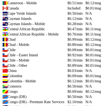
Cameroon - Mobile
$
0.51
/min
$
0.12
/msg
Canada
Included
$
0.01
/msg
Cape Verde Islands
$
0.50
/min
N/A
Cayman Islands
$
0.12
/min
N/A
Cayman Islands - Mobile
$
0.28
/min
N/A
Central African Republic
$
0.47
/min
$
0.11
/msg
Central African Republic - Mobile
$
0.76
/min
$
0.11
/msg
Chad
$
0.99
/min
$
0.12
/msg
Chad - Mobile
$
0.89
/min
$
0.12
/msg
Chile
$
0.09
/min
$
0.01
/msg
Chile - Easter Island
$
0.92
/min
$
0.01
/msg
Chile - Mobile
$
0.16
/min
$
0.01
/msg
Chile - Other
$
0.89
/min
$
0.01
/msg
China
$
0.03
/min
N/A
Colombia
$
0.09
/min
$
0.01
/msg
Colombia - Mobile
$
0.12
/min
$
0.01
/msg
Comoros
$
0.50
/min
N/A
Congo
$
0.69
/min
$
0.12
/msg
Congo (DR)
$
0.50
/min
N/A
Congo (DR) - Premium Rate Services
$
2.10
/min
N/A