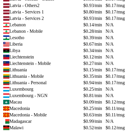
Latvia - Others2
$
0.93
/min
$
0.17
/msg
Latvia - Services 1
$
0.80
/min
$
0.17
/msg
Latvia - Services 2
$
0.93
/min
$
0.17
/msg
Lebanon
$
0.14
/min
N/A
Lebanon - Mobile
$
0.28
/min
N/A
Lesotho
$
0.39
/min
N/A
Liberia
$
0.67
/min
N/A
Libya
$
0.34
/min
N/A
Liechtenstein
$
0.12
/min
N/A
Liechtenstein - Mobile
$
0.27
/min
N/A
Lithuania
$
0.15
/min
$
0.17
/msg
Lithuania - Mobile
$
0.35
/min
$
0.17
/msg
Lithuania - Personal
$
0.94
/min
$
0.17
/msg
Luxembourg
$
0.25
/min
N/A
Luxembourg - NGN
$
0.81
/min
N/A
Macau
$
0.09
/min
$
0.12
/msg
Macedonia
$
0.25
/min
$
0.11
/msg
Macedonia - Mobile
$
0.63
/min
$
0.11
/msg
Madagascar
$
0.99
/min
N/A
Malawi
$
0.52
/min
$
0.12
/msg