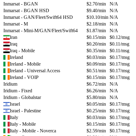
Inmarsat - BGAN
$
2.70
/min
N/A
Inmarsat - BGAN HSD
$
9.40
/min
N/A
Inmarsat - GAN/Fleet/Swift64 HSD
$
10.10
/min
N/A
Inmarsat - M
$
2.18
/min
N/A
Inmarsat - Mini-M/GAN/Fleet/Swift64
$
1.87
/min
N/A
Iran
$
0.15
/min
$
0.12
/msg
Iraq
$
0.20
/min
$
0.11
/msg
Iraq - Mobile
$
0.35
/min
$
0.11
/msg
Ireland
$
0.03
/min
$
0.17
/msg
Ireland - Mobile
$
0.09
/min
$
0.17
/msg
Ireland - Universal Access
$
0.51
/min
$
0.17
/msg
Ireland - VOIP
$
0.15
/min
$
0.17
/msg
Iridium
$
6.72
/min
N/A
Iridium - Fixed
$
6.26
/min
N/A
Iridium - Globalstar
$
5.80
/min
N/A
Israel
$
0.05
/min
$
0.17
/msg
Israel - Palestine
$
0.25
/min
$
0.17
/msg
Italy
$
0.03
/min
$
0.17
/msg
Italy - Mobile
$
0.15
/min
$
0.17
/msg
Italy - Mobile - Noverca
$
2.59
/min
$
0.17
/msg