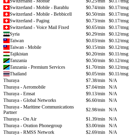
Switzerland - Mobile
$
0.25
/min
$
0.17
/msg
Switzerland - Mobile - Barablu
$
0.74
/min
$
0.17
/msg
Switzerland - Mobile - Bebbicell
$
0.50
/min
$
0.17
/msg
Switzerland - Paging
$
0.73
/min
$
0.17
/msg
Switzerland - Voice Mail Fixed
$
0.65
/min
$
0.17
/msg
Syria
$
0.29
/min
$
0.12
/msg
Taiwan
$
0.03
/min
$
0.12
/msg
Taiwan - Mobile
$
0.15
/min
$
0.12
/msg
Tajikistan
$
0.20
/min
$
0.11
/msg
Tanzania
$
0.50
/min
$
0.12
/msg
Tanzania - Premium Services
$
1.70
/min
$
0.12
/msg
Thailand
$
0.05
/min
$
0.11
/msg
Thuraya
$
7.38
/min
N/A
Thuraya - Aeromobile
$
7.04
/min
N/A
Thuraya - Emsat
$
9.13
/min
N/A
Thuraya - Global Networks
$
6.60
/min
N/A
Thuraya - Maritime Communications
$
2.98
/min
N/A
Partner
Thuraya - On Air
$
1.39
/min
N/A
Thuraya - Oration Phonegroup
$
3.00
/min
N/A
Thuraya - RMSS Network
$
2.69
/min
N/A