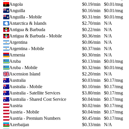
Angola
$
0.19
/min
$
0.01
/msg
Anguilla
$
0.16
/min
$
0.01
/msg
Anguilla - Mobile
$
0.31
/min
$
0.01
/msg
Antarctica & Islands
$
2.70
/min
N/A
Antigua & Barbuda
$
0.22
/min
N/A
Antigua & Barbuda - Mobile
$
0.36
/min
N/A
Argentina
$
0.06
/min
N/A
Argentina - Mobile
$
0.37
/min
N/A
Armenia
$
0.30
/min
N/A
Aruba
$
0.13
/min
$
0.01
/msg
Aruba - Mobile
$
0.32
/min
$
0.01
/msg
Ascension Island
$
2.20
/min
N/A
Australia
$
0.03
/min
$
0.17
/msg
Australia - Mobile
$
0.10
/min
$
0.17
/msg
Australia - Satellite Services
$
3.80
/min
$
0.17
/msg
Australia - Shared Cost Service
$
0.04
/min
$
0.17
/msg
Austria
$
0.02
/min
$
0.17
/msg
Austria - Mobile
$
0.04
/min
$
0.17
/msg
Austria - Premium Numbers
$
0.45
/min
$
0.17
/msg
Azerbaijan
$
0.33
/min
N/A