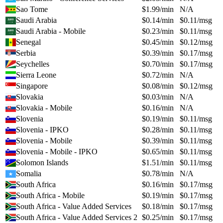
Sao Tome
$
1.99
/min
N/A
Saudi Arabia
$
0.14
/min
$
0.11
/msg
Saudi Arabia - Mobile
$
0.23
/min
$
0.11
/msg
Senegal
$
0.45
/min
$
0.12
/msg
Serbia
$
0.39
/min
$
0.17
/msg
Seychelles
$
0.70
/min
$
0.17
/msg
Sierra Leone
$
0.72
/min
N/A
Singapore
$
0.08
/min
$
0.12
/msg
Slovakia
$
0.03
/min
N/A
Slovakia - Mobile
$
0.16
/min
N/A
Slovenia
$
0.19
/min
$
0.11
/msg
Slovenia - IPKO
$
0.28
/min
$
0.11
/msg
Slovenia - Mobile
$
0.39
/min
$
0.11
/msg
Slovenia - Mobile - IPKO
$
0.65
/min
$
0.11
/msg
Solomon Islands
$
1.51
/min
$
0.11
/msg
Somalia
$
0.78
/min
N/A
South Africa
$
0.16
/min
$
0.17
/msg
South Africa - Mobile
$
0.19
/min
$
0.17
/msg
South Africa - Value Added Services
$
0.18
/min
$
0.17
/msg
South Africa - Value Added Services 2
$
0.25
/min
$
0.17
/msg