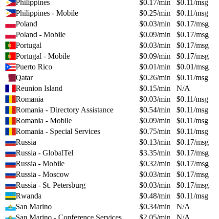
Philippines
$
0.17
/min
$
0.11
/msg
Philippines - Mobile
$
0.25
/min
$
0.11
/msg
Poland
$
0.03
/min
$
0.17
/msg
Poland - Mobile
$
0.09
/min
$
0.17
/msg
Portugal
$
0.03
/min
$
0.17
/msg
Portugal - Mobile
$
0.09
/min
$
0.17
/msg
Puerto Rico
$
0.01
/min
$
0.01
/msg
Qatar
$
0.26
/min
$
0.11
/msg
Reunion Island
$
0.15
/min
N/A
Romania
$
0.03
/min
$
0.11
/msg
Romania - Directory Assistance
$
0.54
/min
$
0.11
/msg
Romania - Mobile
$
0.09
/min
$
0.11
/msg
Romania - Special Services
$
0.75
/min
$
0.11
/msg
Russia
$
0.13
/min
$
0.17
/msg
Russia - GlobalTel
$
3.35
/min
$
0.17
/msg
Russia - Mobile
$
0.32
/min
$
0.17
/msg
Russia - Moscow
$
0.03
/min
$
0.17
/msg
Russia - St. Petersburg
$
0.03
/min
$
0.17
/msg
Rwanda
$
0.48
/min
$
0.11
/msg
San Marino
$
0.34
/min
N/A
San Marino - Conference Services
$
2.05
/min
N/A