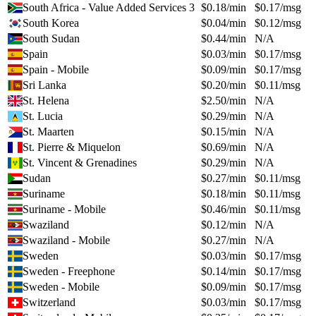
South Africa - Value Added Services 3
$
0.18
/min
$
0.17
/msg
South Korea
$
0.04
/min
$
0.12
/msg
South Sudan
$
0.44
/min
N/A
Spain
$
0.03
/min
$
0.17
/msg
Spain - Mobile
$
0.09
/min
$
0.17
/msg
Sri Lanka
$
0.20
/min
$
0.11
/msg
St. Helena
$
2.50
/min
N/A
St. Lucia
$
0.29
/min
N/A
St. Maarten
$
0.15
/min
N/A
St. Pierre & Miquelon
$
0.69
/min
N/A
St. Vincent & Grenadines
$
0.29
/min
N/A
Sudan
$
0.27
/min
$
0.11
/msg
Suriname
$
0.18
/min
$
0.11
/msg
Suriname - Mobile
$
0.46
/min
$
0.11
/msg
Swaziland
$
0.12
/min
N/A
Swaziland - Mobile
$
0.27
/min
N/A
Sweden
$
0.03
/min
$
0.17
/msg
Sweden - Freephone
$
0.14
/min
$
0.17
/msg
Sweden - Mobile
$
0.09
/min
$
0.17
/msg
Switzerland
$
0.03
/min
$
0.17
/msg