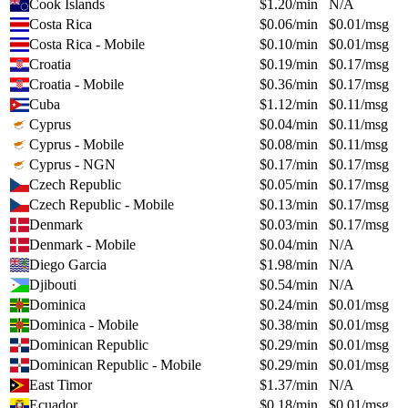
Cook Islands
$
1.20
/min
N/A
Costa Rica
$
0.06
/min
$
0.01
/msg
Costa Rica - Mobile
$
0.10
/min
$
0.01
/msg
Croatia
$
0.19
/min
$
0.17
/msg
Croatia - Mobile
$
0.36
/min
$
0.17
/msg
Cuba
$
1.12
/min
$
0.11
/msg
Cyprus
$
0.04
/min
$
0.11
/msg
Cyprus - Mobile
$
0.08
/min
$
0.11
/msg
Cyprus - NGN
$
0.17
/min
$
0.17
/msg
Czech Republic
$
0.05
/min
$
0.17
/msg
Czech Republic - Mobile
$
0.13
/min
$
0.17
/msg
Denmark
$
0.03
/min
$
0.17
/msg
Denmark - Mobile
$
0.04
/min
N/A
Diego Garcia
$
1.98
/min
N/A
Djibouti
$
0.54
/min
N/A
Dominica
$
0.24
/min
$
0.01
/msg
Dominica - Mobile
$
0.38
/min
$
0.01
/msg
Dominican Republic
$
0.29
/min
$
0.01
/msg
Dominican Republic - Mobile
$
0.29
/min
$
0.01
/msg
East Timor
$
1.37
/min
N/A
Ecuador
$
0.18
/min
$
0.01
/msg