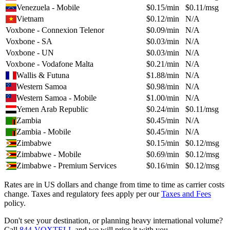
Venezuela - Mobile
$
0.15
/min
$
0.11
/msg
Vietnam
$
0.12
/min
N/A
Voxbone - Connexion Telenor
$
0.09
/min
N/A
Voxbone - SA
$
0.03
/min
N/A
Voxbone - UN
$
0.03
/min
N/A
Voxbone - Vodafone Malta
$
0.21
/min
N/A
Wallis & Futuna
$
1.88
/min
N/A
Western Samoa
$
0.98
/min
N/A
Western Samoa - Mobile
$
1.00
/min
N/A
Yemen Arab Republic
$
0.24
/min
$
0.11
/msg
Zambia
$
0.45
/min
N/A
Zambia - Mobile
$
0.45
/min
N/A
Zimbabwe
$
0.15
/min
$
0.12
/msg
Zimbabwe - Mobile
$
0.69
/min
$
0.12
/msg
Zimbabwe - Premium Services
$
0.16
/min
$
0.12
/msg
Rates are in US dollars and change from time to time as carrier costs
change. Taxes and regulatory fees apply per our
Taxes and Fees
policy.
Don't see your destination, or planning heavy international volume?
Call
844-VOXTELL
and we will price it with you.