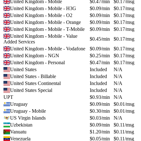
United Kingdom - Mobile
$
0.47
/min
$
0.17
/msg
United Kingdom - Mobile - H3G
$
0.09
/min
$
0.17
/msg
United Kingdom - Mobile - O2
$
0.09
/min
$
0.17
/msg
United Kingdom - Mobile - Orange
$
0.09
/min
$
0.17
/msg
United Kingdom - Mobile - T-Mobile
$
0.09
/min
$
0.17
/msg
United Kingdom - Mobile - Value
$
0.45
/min
$
0.17
/msg
Added Services
United Kingdom - Mobile - Vodafone
$
0.09
/min
$
0.17
/msg
United Kingdom - NGN
$
0.25
/min
$
0.17
/msg
United Kingdom - Personal
$
0.47
/min
$
0.17
/msg
United States
Included
N/A
United States - Billable
Included
N/A
United States Continental
Included
N/A
United States Special
Included
N/A
UPT
$
0.93
/min
N/A
Uruguay
$
0.09
/min
$
0.01
/msg
Uruguay - Mobile
$
0.30
/min
$
0.01
/msg
US Virgin Islands
$
0.03
/min
N/A
Uzbekistan
$
0.09
/min
$
0.11
/msg
Vanuatu
$
1.20
/min
$
0.11
/msg
Venezuela
$
0.05
/min
$
0.11
/msg