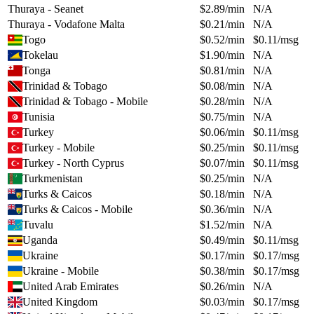
Thuraya - Seanet
$
2.89
/min
N/A
Thuraya - Vodafone Malta
$
0.21
/min
N/A
Togo
$
0.52
/min
$
0.11
/msg
Tokelau
$
1.90
/min
N/A
Tonga
$
0.81
/min
N/A
Trinidad & Tobago
$
0.08
/min
N/A
Trinidad & Tobago - Mobile
$
0.28
/min
N/A
Tunisia
$
0.75
/min
N/A
Turkey
$
0.06
/min
$
0.11
/msg
Turkey - Mobile
$
0.25
/min
$
0.11
/msg
Turkey - North Cyprus
$
0.07
/min
$
0.11
/msg
Turkmenistan
$
0.25
/min
N/A
Turks & Caicos
$
0.18
/min
N/A
Turks & Caicos - Mobile
$
0.36
/min
N/A
Tuvalu
$
1.52
/min
N/A
Uganda
$
0.49
/min
$
0.11
/msg
Ukraine
$
0.17
/min
$
0.17
/msg
Ukraine - Mobile
$
0.38
/min
$
0.17
/msg
United Arab Emirates
$
0.26
/min
N/A
United Kingdom
$
0.03
/min
$
0.17
/msg