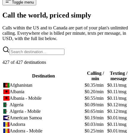
Toggle menu
Call the world,
priced simply
Calls within the US and to Canada are part of your plan's unlimited
calling. Everywhere else is billed per minute, texts per message, in
USD, with the full list below.
427
of
427
destinations
Calling /
Texting /
Destination
min
message
Afghanistan
$
0.35
/min
$
0.11
/msg
Albania
$
0.20
/min
$
0.11
/msg
Albania - Mobile
$
0.55
/min
$
0.11
/msg
Algeria
$
0.09
/min
$
0.12
/msg
Algeria - Mobile
$
0.65
/min
$
0.12
/msg
American Samoa
$
0.19
/min
$
0.01
/msg
Andorra
$
0.03
/min
$
0.11
/msg
Andorra - Mobile
$
0.25
/min
$
0.01
/msg