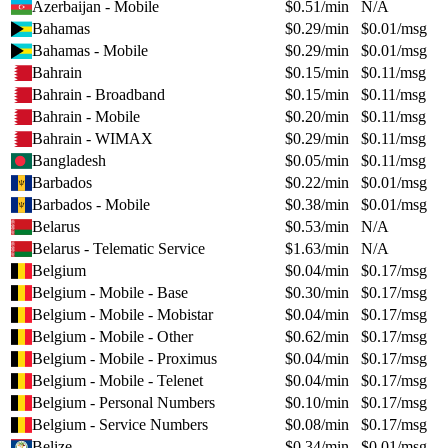
Azerbaijan - Mobile
$
0.51
/min
N/A
Bahamas
$
0.29
/min
$
0.01
/msg
Bahamas - Mobile
$
0.29
/min
$
0.01
/msg
Bahrain
$
0.15
/min
$
0.11
/msg
Bahrain - Broadband
$
0.15
/min
$
0.11
/msg
Bahrain - Mobile
$
0.20
/min
$
0.11
/msg
Bahrain - WIMAX
$
0.29
/min
$
0.11
/msg
Bangladesh
$
0.05
/min
$
0.11
/msg
Barbados
$
0.22
/min
$
0.01
/msg
Barbados - Mobile
$
0.38
/min
$
0.01
/msg
Belarus
$
0.53
/min
N/A
Belarus - Telematic Service
$
1.63
/min
N/A
Belgium
$
0.04
/min
$
0.17
/msg
Belgium - Mobile - Base
$
0.30
/min
$
0.17
/msg
Belgium - Mobile - Mobistar
$
0.04
/min
$
0.17
/msg
Belgium - Mobile - Other
$
0.62
/min
$
0.17
/msg
Belgium - Mobile - Proximus
$
0.04
/min
$
0.17
/msg
Belgium - Mobile - Telenet
$
0.04
/min
$
0.17
/msg
Belgium - Personal Numbers
$
0.10
/min
$
0.17
/msg
Belgium - Service Numbers
$
0.08
/min
$
0.17
/msg
Belize
$
0.34
/min
$
0.01
/msg