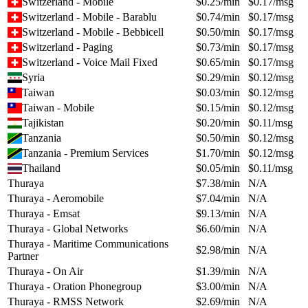
Switzerland - Mobile
$
0.25
/min
$
0.17
/msg
Switzerland - Mobile - Barablu
$
0.74
/min
$
0.17
/msg
Switzerland - Mobile - Bebbicell
$
0.50
/min
$
0.17
/msg
Switzerland - Paging
$
0.73
/min
$
0.17
/msg
Switzerland - Voice Mail Fixed
$
0.65
/min
$
0.17
/msg
Syria
$
0.29
/min
$
0.12
/msg
Taiwan
$
0.03
/min
$
0.12
/msg
Taiwan - Mobile
$
0.15
/min
$
0.12
/msg
Tajikistan
$
0.20
/min
$
0.11
/msg
Tanzania
$
0.50
/min
$
0.12
/msg
Tanzania - Premium Services
$
1.70
/min
$
0.12
/msg
Thailand
$
0.05
/min
$
0.11
/msg
Thuraya
$
7.38
/min
N/A
Thuraya - Aeromobile
$
7.04
/min
N/A
Thuraya - Emsat
$
9.13
/min
N/A
Thuraya - Global Networks
$
6.60
/min
N/A
Thuraya - Maritime Communications
$
2.98
/min
N/A
Partner
Thuraya - On Air
$
1.39
/min
N/A
Thuraya - Oration Phonegroup
$
3.00
/min
N/A
Thuraya - RMSS Network
$
2.69
/min
N/A