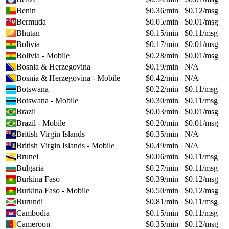
Benin
$
0.36
/min
$
0.12
/msg
Bermuda
$
0.05
/min
$
0.01
/msg
Bhutan
$
0.15
/min
$
0.11
/msg
Bolivia
$
0.17
/min
$
0.01
/msg
Bolivia - Mobile
$
0.28
/min
$
0.01
/msg
Bosnia & Herzegovina
$
0.19
/min
N/A
Bosnia & Herzegovina - Mobile
$
0.42
/min
N/A
Botswana
$
0.22
/min
$
0.11
/msg
Botswana - Mobile
$
0.30
/min
$
0.11
/msg
Brazil
$
0.03
/min
$
0.01
/msg
Brazil - Mobile
$
0.20
/min
$
0.01
/msg
British Virgin Islands
$
0.35
/min
N/A
British Virgin Islands - Mobile
$
0.49
/min
N/A
Brunei
$
0.06
/min
$
0.11
/msg
Bulgaria
$
0.27
/min
$
0.11
/msg
Burkina Faso
$
0.39
/min
$
0.12
/msg
Burkina Faso - Mobile
$
0.50
/min
$
0.12
/msg
Burundi
$
0.81
/min
$
0.11
/msg
Cambodia
$
0.15
/min
$
0.11
/msg
Cameroon
$
0.35
/min
$
0.12
/msg