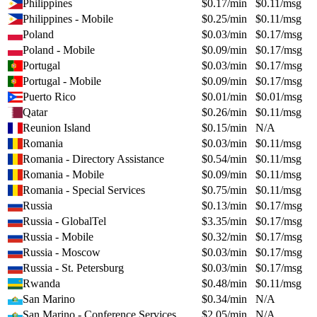
Philippines
$
0.17
/min
$
0.11
/msg
Philippines - Mobile
$
0.25
/min
$
0.11
/msg
Poland
$
0.03
/min
$
0.17
/msg
Poland - Mobile
$
0.09
/min
$
0.17
/msg
Portugal
$
0.03
/min
$
0.17
/msg
Portugal - Mobile
$
0.09
/min
$
0.17
/msg
Puerto Rico
$
0.01
/min
$
0.01
/msg
Qatar
$
0.26
/min
$
0.11
/msg
Reunion Island
$
0.15
/min
N/A
Romania
$
0.03
/min
$
0.11
/msg
Romania - Directory Assistance
$
0.54
/min
$
0.11
/msg
Romania - Mobile
$
0.09
/min
$
0.11
/msg
Romania - Special Services
$
0.75
/min
$
0.11
/msg
Russia
$
0.13
/min
$
0.17
/msg
Russia - GlobalTel
$
3.35
/min
$
0.17
/msg
Russia - Mobile
$
0.32
/min
$
0.17
/msg
Russia - Moscow
$
0.03
/min
$
0.17
/msg
Russia - St. Petersburg
$
0.03
/min
$
0.17
/msg
Rwanda
$
0.48
/min
$
0.11
/msg
San Marino
$
0.34
/min
N/A
San Marino - Conference Services
$
2.05
/min
N/A