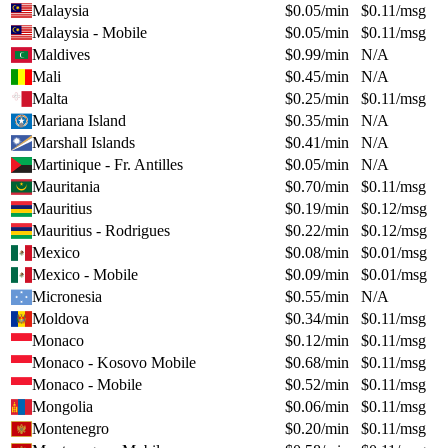
Malaysia
$
0.05
/min
$
0.11
/msg
Malaysia - Mobile
$
0.05
/min
$
0.11
/msg
Maldives
$
0.99
/min
N/A
Mali
$
0.45
/min
N/A
Malta
$
0.25
/min
$
0.11
/msg
Mariana Island
$
0.35
/min
N/A
Marshall Islands
$
0.41
/min
N/A
Martinique - Fr. Antilles
$
0.05
/min
N/A
Mauritania
$
0.70
/min
$
0.11
/msg
Mauritius
$
0.19
/min
$
0.12
/msg
Mauritius - Rodrigues
$
0.22
/min
$
0.12
/msg
Mexico
$
0.08
/min
$
0.01
/msg
Mexico - Mobile
$
0.09
/min
$
0.01
/msg
Micronesia
$
0.55
/min
N/A
Moldova
$
0.34
/min
$
0.11
/msg
Monaco
$
0.12
/min
$
0.11
/msg
Monaco - Kosovo Mobile
$
0.68
/min
$
0.11
/msg
Monaco - Mobile
$
0.52
/min
$
0.11
/msg
Mongolia
$
0.06
/min
$
0.11
/msg
Montenegro
$
0.20
/min
$
0.11
/msg