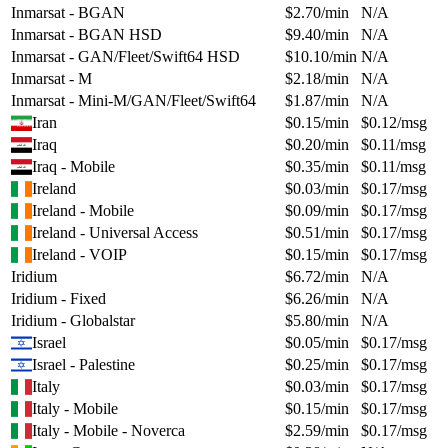
Inmarsat - BGAN
$
2.70
/min
N/A
Inmarsat - BGAN HSD
$
9.40
/min
N/A
Inmarsat - GAN/Fleet/Swift64 HSD
$
10.10
/min
N/A
Inmarsat - M
$
2.18
/min
N/A
Inmarsat - Mini-M/GAN/Fleet/Swift64
$
1.87
/min
N/A
Iran
$
0.15
/min
$
0.12
/msg
Iraq
$
0.20
/min
$
0.11
/msg
Iraq - Mobile
$
0.35
/min
$
0.11
/msg
Ireland
$
0.03
/min
$
0.17
/msg
Ireland - Mobile
$
0.09
/min
$
0.17
/msg
Ireland - Universal Access
$
0.51
/min
$
0.17
/msg
Ireland - VOIP
$
0.15
/min
$
0.17
/msg
Iridium
$
6.72
/min
N/A
Iridium - Fixed
$
6.26
/min
N/A
Iridium - Globalstar
$
5.80
/min
N/A
Israel
$
0.05
/min
$
0.17
/msg
Israel - Palestine
$
0.25
/min
$
0.17
/msg
Italy
$
0.03
/min
$
0.17
/msg
Italy - Mobile
$
0.15
/min
$
0.17
/msg
Italy - Mobile - Noverca
$
2.59
/min
$
0.17
/msg