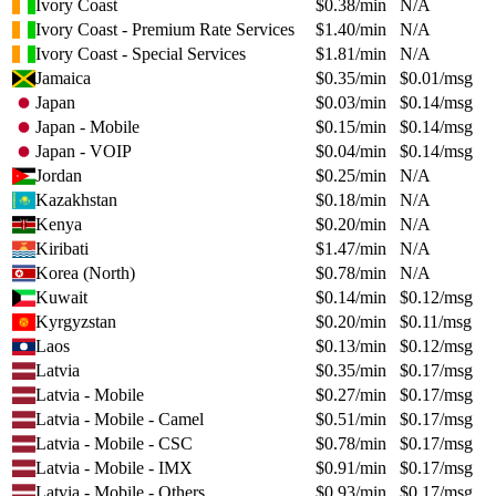
Ivory Coast
$
0.38
/min
N/A
Ivory Coast - Premium Rate Services
$
1.40
/min
N/A
Ivory Coast - Special Services
$
1.81
/min
N/A
Jamaica
$
0.35
/min
$
0.01
/msg
Japan
$
0.03
/min
$
0.14
/msg
Japan - Mobile
$
0.15
/min
$
0.14
/msg
Japan - VOIP
$
0.04
/min
$
0.14
/msg
Jordan
$
0.25
/min
N/A
Kazakhstan
$
0.18
/min
N/A
Kenya
$
0.20
/min
N/A
Kiribati
$
1.47
/min
N/A
Korea (North)
$
0.78
/min
N/A
Kuwait
$
0.14
/min
$
0.12
/msg
Kyrgyzstan
$
0.20
/min
$
0.11
/msg
Laos
$
0.13
/min
$
0.12
/msg
Latvia
$
0.35
/min
$
0.17
/msg
Latvia - Mobile
$
0.27
/min
$
0.17
/msg
Latvia - Mobile - Camel
$
0.51
/min
$
0.17
/msg
Latvia - Mobile - CSC
$
0.78
/min
$
0.17
/msg
Latvia - Mobile - IMX
$
0.91
/min
$
0.17
/msg
Latvia - Mobile - Others
$
0.93
/min
$
0.17
/msg