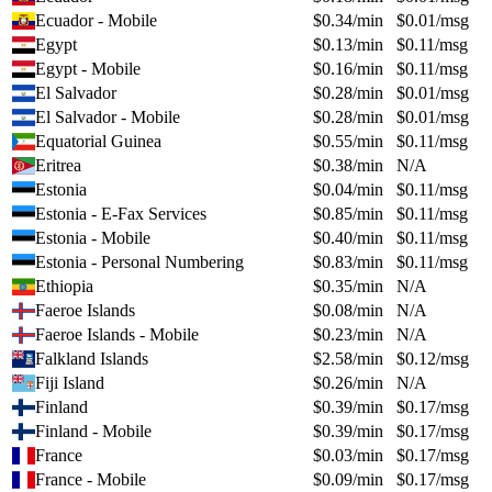
Ecuador - Mobile
$
0.34
/min
$
0.01
/msg
Egypt
$
0.13
/min
$
0.11
/msg
Egypt - Mobile
$
0.16
/min
$
0.11
/msg
El Salvador
$
0.28
/min
$
0.01
/msg
El Salvador - Mobile
$
0.28
/min
$
0.01
/msg
Equatorial Guinea
$
0.55
/min
$
0.11
/msg
Eritrea
$
0.38
/min
N/A
Estonia
$
0.04
/min
$
0.11
/msg
Estonia - E-Fax Services
$
0.85
/min
$
0.11
/msg
Estonia - Mobile
$
0.40
/min
$
0.11
/msg
Estonia - Personal Numbering
$
0.83
/min
$
0.11
/msg
Ethiopia
$
0.35
/min
N/A
Faeroe Islands
$
0.08
/min
N/A
Faeroe Islands - Mobile
$
0.23
/min
N/A
Falkland Islands
$
2.58
/min
$
0.12
/msg
Fiji Island
$
0.26
/min
N/A
Finland
$
0.39
/min
$
0.17
/msg
Finland - Mobile
$
0.39
/min
$
0.17
/msg
France
$
0.03
/min
$
0.17
/msg
France - Mobile
$
0.09
/min
$
0.17
/msg