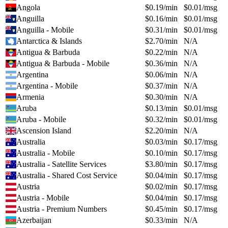
Angola
$
0.19
/min
$
0.01
/msg
Anguilla
$
0.16
/min
$
0.01
/msg
Anguilla - Mobile
$
0.31
/min
$
0.01
/msg
Antarctica & Islands
$
2.70
/min
N/A
Antigua & Barbuda
$
0.22
/min
N/A
Antigua & Barbuda - Mobile
$
0.36
/min
N/A
Argentina
$
0.06
/min
N/A
Argentina - Mobile
$
0.37
/min
N/A
Armenia
$
0.30
/min
N/A
Aruba
$
0.13
/min
$
0.01
/msg
Aruba - Mobile
$
0.32
/min
$
0.01
/msg
Ascension Island
$
2.20
/min
N/A
Australia
$
0.03
/min
$
0.17
/msg
Australia - Mobile
$
0.10
/min
$
0.17
/msg
Australia - Satellite Services
$
3.80
/min
$
0.17
/msg
Australia - Shared Cost Service
$
0.04
/min
$
0.17
/msg
Austria
$
0.02
/min
$
0.17
/msg
Austria - Mobile
$
0.04
/min
$
0.17
/msg
Austria - Premium Numbers
$
0.45
/min
$
0.17
/msg
Azerbaijan
$
0.33
/min
N/A