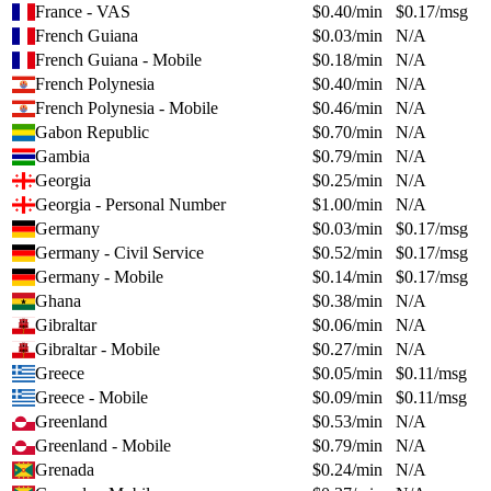
France - VAS
$
0.40
/min
$
0.17
/msg
French Guiana
$
0.03
/min
N/A
French Guiana - Mobile
$
0.18
/min
N/A
French Polynesia
$
0.40
/min
N/A
French Polynesia - Mobile
$
0.46
/min
N/A
Gabon Republic
$
0.70
/min
N/A
Gambia
$
0.79
/min
N/A
Georgia
$
0.25
/min
N/A
Georgia - Personal Number
$
1.00
/min
N/A
Germany
$
0.03
/min
$
0.17
/msg
Germany - Civil Service
$
0.52
/min
$
0.17
/msg
Germany - Mobile
$
0.14
/min
$
0.17
/msg
Ghana
$
0.38
/min
N/A
Gibraltar
$
0.06
/min
N/A
Gibraltar - Mobile
$
0.27
/min
N/A
Greece
$
0.05
/min
$
0.11
/msg
Greece - Mobile
$
0.09
/min
$
0.11
/msg
Greenland
$
0.53
/min
N/A
Greenland - Mobile
$
0.79
/min
N/A
Grenada
$
0.24
/min
N/A