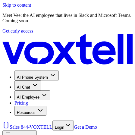
Skip to content
Meet Vee: the AI employee that lives in Slack and Microsoft Teams.
Coming soon.
Get early access
AI Phone System
AI Chat
AI Employee
Pricing
Resources
Sales 844-VOXTELL
Get a Demo
Login