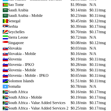
Sao Tome
$
1.99
/min
N/A
Saudi Arabia
$
0.14
/min
$
0.11
/msg
Saudi Arabia - Mobile
$
0.23
/min
$
0.11
/msg
Senegal
$
0.45
/min
$
0.12
/msg
Serbia
$
0.39
/min
$
0.17
/msg
Seychelles
$
0.70
/min
$
0.17
/msg
Sierra Leone
$
0.72
/min
N/A
Singapore
$
0.08
/min
$
0.12
/msg
Slovakia
$
0.03
/min
N/A
Slovakia - Mobile
$
0.16
/min
N/A
Slovenia
$
0.19
/min
$
0.11
/msg
Slovenia - IPKO
$
0.28
/min
$
0.11
/msg
Slovenia - Mobile
$
0.39
/min
$
0.11
/msg
Slovenia - Mobile - IPKO
$
0.65
/min
$
0.11
/msg
Solomon Islands
$
1.51
/min
$
0.11
/msg
Somalia
$
0.78
/min
N/A
South Africa
$
0.16
/min
$
0.17
/msg
South Africa - Mobile
$
0.19
/min
$
0.17
/msg
South Africa - Value Added Services
$
0.18
/min
$
0.17
/msg
South Africa - Value Added Services 2
$
0.25
/min
$
0.17
/msg