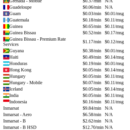
Grenada - Mobile
$
0.37
/min
N/A
Guadeloupe
$
0.06
/min
N/A
Guam
$
0.03
/min
$
0.01
/msg
Guatemala
$
0.18
/min
$
0.11
/msg
Guinea
$
0.65
/min
$
0.11
/msg
Guinea Bissau
$
0.52
/min
$
0.17
/msg
Guinea Bissau - Premium Rate
$
1.17
/min
$
0.12
/msg
Services
Guyana
$
0.38
/min
$
0.01
/msg
Haiti
$
0.49
/min
$
0.14
/msg
Honduras
$
0.19
/min
$
0.01
/msg
Hong Kong
$
0.05
/min
$
0.14
/msg
Hungary
$
0.05
/min
$
0.11
/msg
Hungary - Mobile
$
0.07
/min
$
0.11
/msg
Iceland
$
0.05
/min
$
0.14
/msg
India
$
0.05
/min
$
0.11
/msg
Indonesia
$
0.16
/min
$
0.11
/msg
Inmarsat
$
9.84
/min
N/A
Inmarsat - Aero
$
6.58
/min
N/A
Inmarsat - B
$
2.62
/min
N/A
Inmarsat - B HSD
$
12.70
/min
N/A