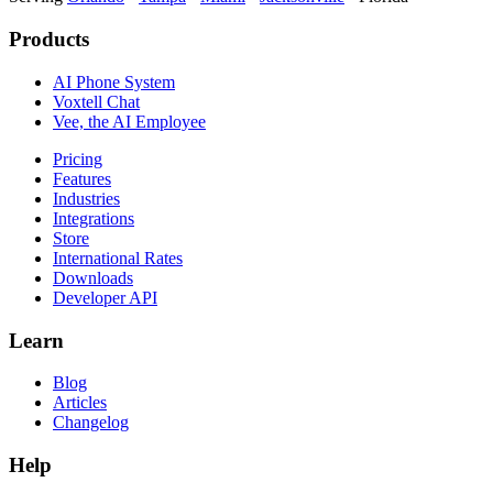
Products
AI Phone System
Voxtell Chat
Vee, the AI Employee
Pricing
Features
Industries
Integrations
Store
International Rates
Downloads
Developer API
Learn
Blog
Articles
Changelog
Help