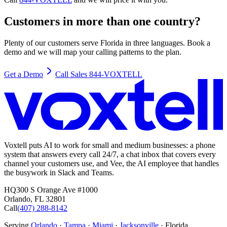
Customers in more than one country?
Plenty of our customers serve Florida in three languages. Book a
demo and we will map your calling patterns to the plan.
Get a Demo
Call Sales 844-VOXTELL
Voxtell puts AI to work for small and medium businesses: a phone
system that answers every call 24/7, a chat inbox that covers every
channel your customers use, and Vee, the AI employee that handles
the busywork in Slack and Teams.
HQ
300 S Orange Ave #1000
Orlando
,
FL
32801
Call
(407) 288-8142
Serving
Orlando
·
Tampa
·
Miami
·
Jacksonville
· Florida