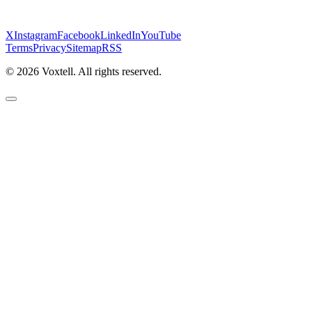
X
Instagram
Facebook
LinkedIn
YouTube
Terms
Privacy
Sitemap
RSS
©
2026
Voxtell. All rights reserved.