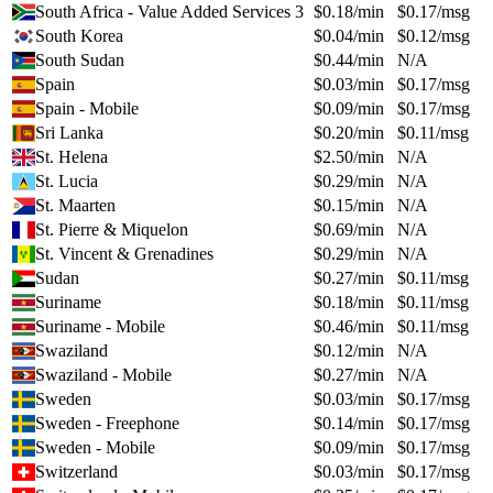
South Africa - Value Added Services 3
$
0.18
/min
$
0.17
/msg
South Korea
$
0.04
/min
$
0.12
/msg
South Sudan
$
0.44
/min
N/A
Spain
$
0.03
/min
$
0.17
/msg
Spain - Mobile
$
0.09
/min
$
0.17
/msg
Sri Lanka
$
0.20
/min
$
0.11
/msg
St. Helena
$
2.50
/min
N/A
St. Lucia
$
0.29
/min
N/A
St. Maarten
$
0.15
/min
N/A
St. Pierre & Miquelon
$
0.69
/min
N/A
St. Vincent & Grenadines
$
0.29
/min
N/A
Sudan
$
0.27
/min
$
0.11
/msg
Suriname
$
0.18
/min
$
0.11
/msg
Suriname - Mobile
$
0.46
/min
$
0.11
/msg
Swaziland
$
0.12
/min
N/A
Swaziland - Mobile
$
0.27
/min
N/A
Sweden
$
0.03
/min
$
0.17
/msg
Sweden - Freephone
$
0.14
/min
$
0.17
/msg
Sweden - Mobile
$
0.09
/min
$
0.17
/msg
Switzerland
$
0.03
/min
$
0.17
/msg