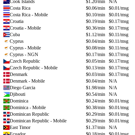
Cook Islands
$
1.20
/min
N/A
Costa Rica
$
0.06
/min
$
0.01
/msg
Costa Rica - Mobile
$
0.10
/min
$
0.01
/msg
Croatia
$
0.19
/min
$
0.17
/msg
Croatia - Mobile
$
0.36
/min
$
0.17
/msg
Cuba
$
1.12
/min
$
0.11
/msg
Cyprus
$
0.04
/min
$
0.11
/msg
Cyprus - Mobile
$
0.08
/min
$
0.11
/msg
Cyprus - NGN
$
0.17
/min
$
0.17
/msg
Czech Republic
$
0.05
/min
$
0.17
/msg
Czech Republic - Mobile
$
0.13
/min
$
0.17
/msg
Denmark
$
0.03
/min
$
0.17
/msg
Denmark - Mobile
$
0.04
/min
N/A
Diego Garcia
$
1.98
/min
N/A
Djibouti
$
0.54
/min
N/A
Dominica
$
0.24
/min
$
0.01
/msg
Dominica - Mobile
$
0.38
/min
$
0.01
/msg
Dominican Republic
$
0.29
/min
$
0.01
/msg
Dominican Republic - Mobile
$
0.29
/min
$
0.01
/msg
East Timor
$
1.37
/min
N/A
Ecuador
$
0.18
/min
$
0.01
/msg