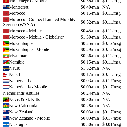
Montenegro - Mobile
$
0.58
/min
$
0.11
/msg
Montserrat
$
0.40
/min
N/A
Morocco
$
0.15
/min
$
0.11
/msg
Morocco - Connect Limited Mobility
$
0.52
/min
$
0.11
/msg
Services(WANA)
Morocco - Mobile
$
0.45
/min
$
0.11
/msg
Morocco - Mobile - Globalstar
$
1.30
/min
$
0.11
/msg
Mozambique
$
0.25
/min
$
0.12
/msg
Mozambique - Mobile
$
0.29
/min
$
0.12
/msg
Myanmar
$
0.36
/min
$
0.11
/msg
Namibia
$
0.15
/min
$
0.11
/msg
Nauru
$
1.52
/min
N/A
Nepal
$
0.17
/min
$
0.11
/msg
Netherlands
$
0.03
/min
$
0.17
/msg
Netherlands - Mobile
$
0.09
/min
$
0.17
/msg
Netherlands Antilles
$
0.24
/min
N/A
Nevis & St. Kitts
$
0.30
/min
N/A
New Caledonia
$
0.28
/min
N/A
New Zealand
$
0.03
/min
$
0.17
/msg
New Zealand - Mobile
$
0.09
/min
$
0.17
/msg
Nicaragua
$
0.30
/min
$
0.01
/msg