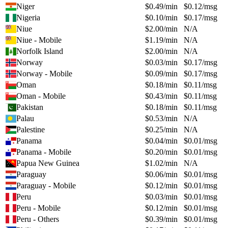
Niger
$
0.49
/min
$
0.12
/msg
Nigeria
$
0.10
/min
$
0.17
/msg
Niue
$
2.00
/min
N/A
Niue - Mobile
$
1.19
/min
N/A
Norfolk Island
$
2.00
/min
N/A
Norway
$
0.03
/min
$
0.17
/msg
Norway - Mobile
$
0.09
/min
$
0.17
/msg
Oman
$
0.18
/min
$
0.11
/msg
Oman - Mobile
$
0.43
/min
$
0.11
/msg
Pakistan
$
0.18
/min
$
0.11
/msg
Palau
$
0.53
/min
N/A
Palestine
$
0.25
/min
N/A
Panama
$
0.04
/min
$
0.01
/msg
Panama - Mobile
$
0.20
/min
$
0.01
/msg
Papua New Guinea
$
1.02
/min
N/A
Paraguay
$
0.06
/min
$
0.01
/msg
Paraguay - Mobile
$
0.12
/min
$
0.01
/msg
Peru
$
0.03
/min
$
0.01
/msg
Peru - Mobile
$
0.12
/min
$
0.01
/msg
Peru - Others
$
0.39
/min
$
0.01
/msg