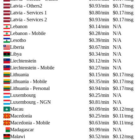
Latvia - Others2
$
0.93
/min
$
0.17
/msg
Latvia - Services 1
$
0.80
/min
$
0.17
/msg
Latvia - Services 2
$
0.93
/min
$
0.17
/msg
Lebanon
$
0.14
/min
N/A
Lebanon - Mobile
$
0.28
/min
N/A
Lesotho
$
0.39
/min
N/A
Liberia
$
0.67
/min
N/A
Libya
$
0.34
/min
N/A
Liechtenstein
$
0.12
/min
N/A
Liechtenstein - Mobile
$
0.27
/min
N/A
Lithuania
$
0.15
/min
$
0.17
/msg
Lithuania - Mobile
$
0.35
/min
$
0.17
/msg
Lithuania - Personal
$
0.94
/min
$
0.17
/msg
Luxembourg
$
0.25
/min
N/A
Luxembourg - NGN
$
0.81
/min
N/A
Macau
$
0.09
/min
$
0.12
/msg
Macedonia
$
0.25
/min
$
0.11
/msg
Macedonia - Mobile
$
0.63
/min
$
0.11
/msg
Madagascar
$
0.99
/min
N/A
Malawi
$
0.52
/min
$
0.12
/msg