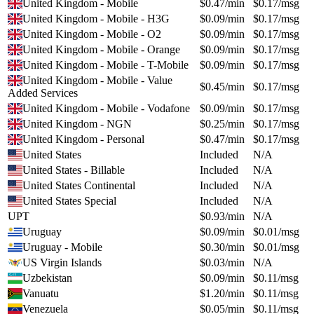
United Kingdom - Mobile
$
0.47
/min
$
0.17
/msg
United Kingdom - Mobile - H3G
$
0.09
/min
$
0.17
/msg
United Kingdom - Mobile - O2
$
0.09
/min
$
0.17
/msg
United Kingdom - Mobile - Orange
$
0.09
/min
$
0.17
/msg
United Kingdom - Mobile - T-Mobile
$
0.09
/min
$
0.17
/msg
United Kingdom - Mobile - Value
$
0.45
/min
$
0.17
/msg
Added Services
United Kingdom - Mobile - Vodafone
$
0.09
/min
$
0.17
/msg
United Kingdom - NGN
$
0.25
/min
$
0.17
/msg
United Kingdom - Personal
$
0.47
/min
$
0.17
/msg
United States
Included
N/A
United States - Billable
Included
N/A
United States Continental
Included
N/A
United States Special
Included
N/A
UPT
$
0.93
/min
N/A
Uruguay
$
0.09
/min
$
0.01
/msg
Uruguay - Mobile
$
0.30
/min
$
0.01
/msg
US Virgin Islands
$
0.03
/min
N/A
Uzbekistan
$
0.09
/min
$
0.11
/msg
Vanuatu
$
1.20
/min
$
0.11
/msg
Venezuela
$
0.05
/min
$
0.11
/msg