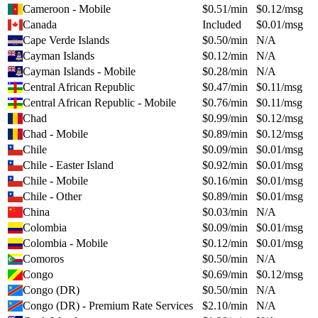
Cameroon - Mobile
$
0.51
/min
$
0.12
/msg
Canada
Included
$
0.01
/msg
Cape Verde Islands
$
0.50
/min
N/A
Cayman Islands
$
0.12
/min
N/A
Cayman Islands - Mobile
$
0.28
/min
N/A
Central African Republic
$
0.47
/min
$
0.11
/msg
Central African Republic - Mobile
$
0.76
/min
$
0.11
/msg
Chad
$
0.99
/min
$
0.12
/msg
Chad - Mobile
$
0.89
/min
$
0.12
/msg
Chile
$
0.09
/min
$
0.01
/msg
Chile - Easter Island
$
0.92
/min
$
0.01
/msg
Chile - Mobile
$
0.16
/min
$
0.01
/msg
Chile - Other
$
0.89
/min
$
0.01
/msg
China
$
0.03
/min
N/A
Colombia
$
0.09
/min
$
0.01
/msg
Colombia - Mobile
$
0.12
/min
$
0.01
/msg
Comoros
$
0.50
/min
N/A
Congo
$
0.69
/min
$
0.12
/msg
Congo (DR)
$
0.50
/min
N/A
Congo (DR) - Premium Rate Services
$
2.10
/min
N/A