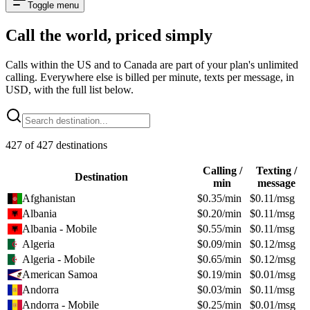
Toggle menu
Call the world,
priced simply
Calls within the US and to Canada are part of your plan's unlimited
calling. Everywhere else is billed per minute, texts per message, in
USD, with the full list below.
427
of
427
destinations
Calling /
Texting /
Destination
min
message
Afghanistan
$
0.35
/min
$
0.11
/msg
Albania
$
0.20
/min
$
0.11
/msg
Albania - Mobile
$
0.55
/min
$
0.11
/msg
Algeria
$
0.09
/min
$
0.12
/msg
Algeria - Mobile
$
0.65
/min
$
0.12
/msg
American Samoa
$
0.19
/min
$
0.01
/msg
Andorra
$
0.03
/min
$
0.11
/msg
Andorra - Mobile
$
0.25
/min
$
0.01
/msg