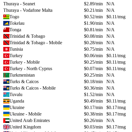
Thuraya - Seanet
$
2.89
/min
N/A
Thuraya - Vodafone Malta
$
0.21
/min
N/A
Togo
$
0.52
/min
$
0.11
/msg
Tokelau
$
1.90
/min
N/A
Tonga
$
0.81
/min
N/A
Trinidad & Tobago
$
0.08
/min
N/A
Trinidad & Tobago - Mobile
$
0.28
/min
N/A
Tunisia
$
0.75
/min
N/A
Turkey
$
0.06
/min
$
0.11
/msg
Turkey - Mobile
$
0.25
/min
$
0.11
/msg
Turkey - North Cyprus
$
0.07
/min
$
0.11
/msg
Turkmenistan
$
0.25
/min
N/A
Turks & Caicos
$
0.18
/min
N/A
Turks & Caicos - Mobile
$
0.36
/min
N/A
Tuvalu
$
1.52
/min
N/A
Uganda
$
0.49
/min
$
0.11
/msg
Ukraine
$
0.17
/min
$
0.17
/msg
Ukraine - Mobile
$
0.38
/min
$
0.17
/msg
United Arab Emirates
$
0.26
/min
N/A
United Kingdom
$
0.03
/min
$
0.17
/msg