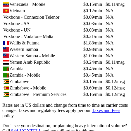
Venezuela - Mobile
$
0.15
/min
$
0.11
/msg
Vietnam
$
0.12
/min
N/A
Voxbone - Connexion Telenor
$
0.09
/min
N/A
Voxbone - SA
$
0.03
/min
N/A
Voxbone - UN
$
0.03
/min
N/A
Voxbone - Vodafone Malta
$
0.21
/min
N/A
Wallis & Futuna
$
1.88
/min
N/A
Western Samoa
$
0.98
/min
N/A
Western Samoa - Mobile
$
1.00
/min
N/A
Yemen Arab Republic
$
0.24
/min
$
0.11
/msg
Zambia
$
0.45
/min
N/A
Zambia - Mobile
$
0.45
/min
N/A
Zimbabwe
$
0.15
/min
$
0.12
/msg
Zimbabwe - Mobile
$
0.69
/min
$
0.12
/msg
Zimbabwe - Premium Services
$
0.16
/min
$
0.12
/msg
Rates are in US dollars and change from time to time as carrier costs
change. Taxes and regulatory fees apply per our
Taxes and Fees
policy.
Don't see your destination, or planning heavy international volume?
Call
844-VOXTELL
and we will price it with you.