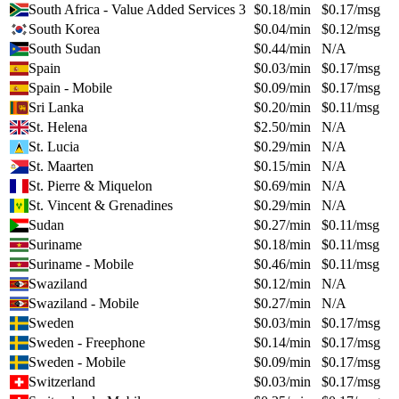
South Africa - Value Added Services 3
$
0.18
/min
$
0.17
/msg
South Korea
$
0.04
/min
$
0.12
/msg
South Sudan
$
0.44
/min
N/A
Spain
$
0.03
/min
$
0.17
/msg
Spain - Mobile
$
0.09
/min
$
0.17
/msg
Sri Lanka
$
0.20
/min
$
0.11
/msg
St. Helena
$
2.50
/min
N/A
St. Lucia
$
0.29
/min
N/A
St. Maarten
$
0.15
/min
N/A
St. Pierre & Miquelon
$
0.69
/min
N/A
St. Vincent & Grenadines
$
0.29
/min
N/A
Sudan
$
0.27
/min
$
0.11
/msg
Suriname
$
0.18
/min
$
0.11
/msg
Suriname - Mobile
$
0.46
/min
$
0.11
/msg
Swaziland
$
0.12
/min
N/A
Swaziland - Mobile
$
0.27
/min
N/A
Sweden
$
0.03
/min
$
0.17
/msg
Sweden - Freephone
$
0.14
/min
$
0.17
/msg
Sweden - Mobile
$
0.09
/min
$
0.17
/msg
Switzerland
$
0.03
/min
$
0.17
/msg