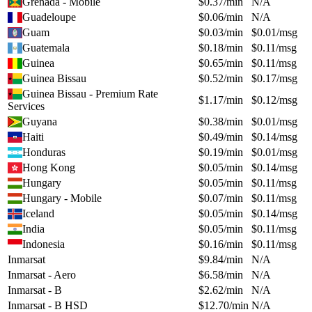
Grenada - Mobile
$
0.37
/min
N/A
Guadeloupe
$
0.06
/min
N/A
Guam
$
0.03
/min
$
0.01
/msg
Guatemala
$
0.18
/min
$
0.11
/msg
Guinea
$
0.65
/min
$
0.11
/msg
Guinea Bissau
$
0.52
/min
$
0.17
/msg
Guinea Bissau - Premium Rate
$
1.17
/min
$
0.12
/msg
Services
Guyana
$
0.38
/min
$
0.01
/msg
Haiti
$
0.49
/min
$
0.14
/msg
Honduras
$
0.19
/min
$
0.01
/msg
Hong Kong
$
0.05
/min
$
0.14
/msg
Hungary
$
0.05
/min
$
0.11
/msg
Hungary - Mobile
$
0.07
/min
$
0.11
/msg
Iceland
$
0.05
/min
$
0.14
/msg
India
$
0.05
/min
$
0.11
/msg
Indonesia
$
0.16
/min
$
0.11
/msg
Inmarsat
$
9.84
/min
N/A
Inmarsat - Aero
$
6.58
/min
N/A
Inmarsat - B
$
2.62
/min
N/A
Inmarsat - B HSD
$
12.70
/min
N/A