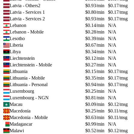
Latvia - Others2
$
0.93
/min
$
0.17
/msg
Latvia - Services 1
$
0.80
/min
$
0.17
/msg
Latvia - Services 2
$
0.93
/min
$
0.17
/msg
Lebanon
$
0.14
/min
N/A
Lebanon - Mobile
$
0.28
/min
N/A
Lesotho
$
0.39
/min
N/A
Liberia
$
0.67
/min
N/A
Libya
$
0.34
/min
N/A
Liechtenstein
$
0.12
/min
N/A
Liechtenstein - Mobile
$
0.27
/min
N/A
Lithuania
$
0.15
/min
$
0.17
/msg
Lithuania - Mobile
$
0.35
/min
$
0.17
/msg
Lithuania - Personal
$
0.94
/min
$
0.17
/msg
Luxembourg
$
0.25
/min
N/A
Luxembourg - NGN
$
0.81
/min
N/A
Macau
$
0.09
/min
$
0.12
/msg
Macedonia
$
0.25
/min
$
0.11
/msg
Macedonia - Mobile
$
0.63
/min
$
0.11
/msg
Madagascar
$
0.99
/min
N/A
Malawi
$
0.52
/min
$
0.12
/msg