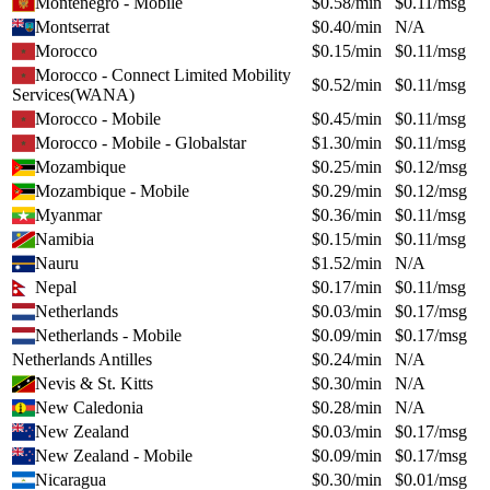
Montenegro - Mobile
$
0.58
/min
$
0.11
/msg
Montserrat
$
0.40
/min
N/A
Morocco
$
0.15
/min
$
0.11
/msg
Morocco - Connect Limited Mobility
$
0.52
/min
$
0.11
/msg
Services(WANA)
Morocco - Mobile
$
0.45
/min
$
0.11
/msg
Morocco - Mobile - Globalstar
$
1.30
/min
$
0.11
/msg
Mozambique
$
0.25
/min
$
0.12
/msg
Mozambique - Mobile
$
0.29
/min
$
0.12
/msg
Myanmar
$
0.36
/min
$
0.11
/msg
Namibia
$
0.15
/min
$
0.11
/msg
Nauru
$
1.52
/min
N/A
Nepal
$
0.17
/min
$
0.11
/msg
Netherlands
$
0.03
/min
$
0.17
/msg
Netherlands - Mobile
$
0.09
/min
$
0.17
/msg
Netherlands Antilles
$
0.24
/min
N/A
Nevis & St. Kitts
$
0.30
/min
N/A
New Caledonia
$
0.28
/min
N/A
New Zealand
$
0.03
/min
$
0.17
/msg
New Zealand - Mobile
$
0.09
/min
$
0.17
/msg
Nicaragua
$
0.30
/min
$
0.01
/msg