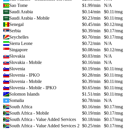
Sao Tome
$
1.99
/min
N/A
Saudi Arabia
$
0.14
/min
$
0.11
/msg
Saudi Arabia - Mobile
$
0.23
/min
$
0.11
/msg
Senegal
$
0.45
/min
$
0.12
/msg
Serbia
$
0.39
/min
$
0.17
/msg
Seychelles
$
0.70
/min
$
0.17
/msg
Sierra Leone
$
0.72
/min
N/A
Singapore
$
0.08
/min
$
0.12
/msg
Slovakia
$
0.03
/min
N/A
Slovakia - Mobile
$
0.16
/min
N/A
Slovenia
$
0.19
/min
$
0.11
/msg
Slovenia - IPKO
$
0.28
/min
$
0.11
/msg
Slovenia - Mobile
$
0.39
/min
$
0.11
/msg
Slovenia - Mobile - IPKO
$
0.65
/min
$
0.11
/msg
Solomon Islands
$
1.51
/min
$
0.11
/msg
Somalia
$
0.78
/min
N/A
South Africa
$
0.16
/min
$
0.17
/msg
South Africa - Mobile
$
0.19
/min
$
0.17
/msg
South Africa - Value Added Services
$
0.18
/min
$
0.17
/msg
South Africa - Value Added Services 2
$
0.25
/min
$
0.17
/msg