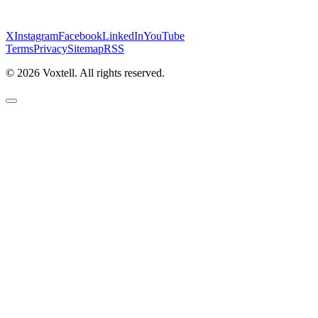
X
Instagram
Facebook
LinkedIn
YouTube
Terms
Privacy
Sitemap
RSS
©
2026
Voxtell. All rights reserved.