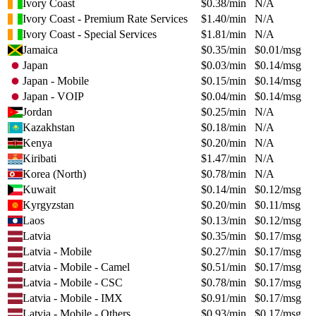
Ivory Coast
$
0.38
/min
N/A
Ivory Coast - Premium Rate Services
$
1.40
/min
N/A
Ivory Coast - Special Services
$
1.81
/min
N/A
Jamaica
$
0.35
/min
$
0.01
/msg
Japan
$
0.03
/min
$
0.14
/msg
Japan - Mobile
$
0.15
/min
$
0.14
/msg
Japan - VOIP
$
0.04
/min
$
0.14
/msg
Jordan
$
0.25
/min
N/A
Kazakhstan
$
0.18
/min
N/A
Kenya
$
0.20
/min
N/A
Kiribati
$
1.47
/min
N/A
Korea (North)
$
0.78
/min
N/A
Kuwait
$
0.14
/min
$
0.12
/msg
Kyrgyzstan
$
0.20
/min
$
0.11
/msg
Laos
$
0.13
/min
$
0.12
/msg
Latvia
$
0.35
/min
$
0.17
/msg
Latvia - Mobile
$
0.27
/min
$
0.17
/msg
Latvia - Mobile - Camel
$
0.51
/min
$
0.17
/msg
Latvia - Mobile - CSC
$
0.78
/min
$
0.17
/msg
Latvia - Mobile - IMX
$
0.91
/min
$
0.17
/msg
Latvia - Mobile - Others
$
0.93
/min
$
0.17
/msg