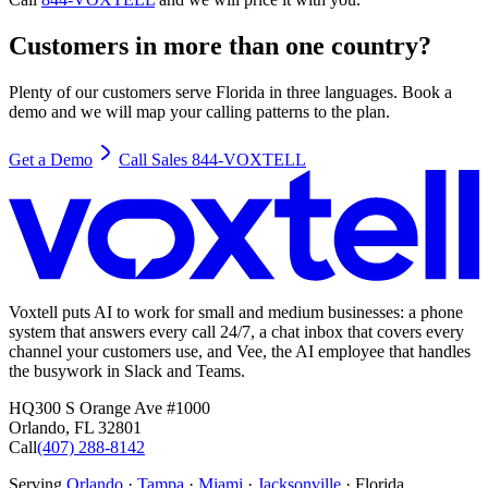
Customers in more than one country?
Plenty of our customers serve Florida in three languages. Book a
demo and we will map your calling patterns to the plan.
Get a Demo
Call Sales 844-VOXTELL
Voxtell puts AI to work for small and medium businesses: a phone
system that answers every call 24/7, a chat inbox that covers every
channel your customers use, and Vee, the AI employee that handles
the busywork in Slack and Teams.
HQ
300 S Orange Ave #1000
Orlando
,
FL
32801
Call
(407) 288-8142
Serving
Orlando
·
Tampa
·
Miami
·
Jacksonville
· Florida