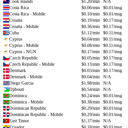
Cook Islands
$
1.20
/min
N/A
Costa Rica
$
0.06
/min
$
0.01
/msg
Costa Rica - Mobile
$
0.10
/min
$
0.01
/msg
Croatia
$
0.19
/min
$
0.17
/msg
Croatia - Mobile
$
0.36
/min
$
0.17
/msg
Cuba
$
1.12
/min
$
0.11
/msg
Cyprus
$
0.04
/min
$
0.11
/msg
Cyprus - Mobile
$
0.08
/min
$
0.11
/msg
Cyprus - NGN
$
0.17
/min
$
0.17
/msg
Czech Republic
$
0.05
/min
$
0.17
/msg
Czech Republic - Mobile
$
0.13
/min
$
0.17
/msg
Denmark
$
0.03
/min
$
0.17
/msg
Denmark - Mobile
$
0.04
/min
N/A
Diego Garcia
$
1.98
/min
N/A
Djibouti
$
0.54
/min
N/A
Dominica
$
0.24
/min
$
0.01
/msg
Dominica - Mobile
$
0.38
/min
$
0.01
/msg
Dominican Republic
$
0.29
/min
$
0.01
/msg
Dominican Republic - Mobile
$
0.29
/min
$
0.01
/msg
East Timor
$
1.37
/min
N/A
Ecuador
$
0.18
/min
$
0.01
/msg