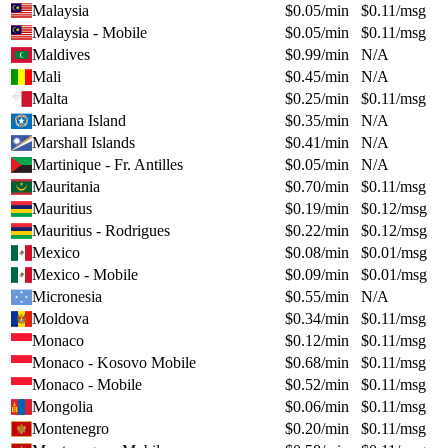
Malaysia
$
0.05
/min
$
0.11
/msg
Malaysia - Mobile
$
0.05
/min
$
0.11
/msg
Maldives
$
0.99
/min
N/A
Mali
$
0.45
/min
N/A
Malta
$
0.25
/min
$
0.11
/msg
Mariana Island
$
0.35
/min
N/A
Marshall Islands
$
0.41
/min
N/A
Martinique - Fr. Antilles
$
0.05
/min
N/A
Mauritania
$
0.70
/min
$
0.11
/msg
Mauritius
$
0.19
/min
$
0.12
/msg
Mauritius - Rodrigues
$
0.22
/min
$
0.12
/msg
Mexico
$
0.08
/min
$
0.01
/msg
Mexico - Mobile
$
0.09
/min
$
0.01
/msg
Micronesia
$
0.55
/min
N/A
Moldova
$
0.34
/min
$
0.11
/msg
Monaco
$
0.12
/min
$
0.11
/msg
Monaco - Kosovo Mobile
$
0.68
/min
$
0.11
/msg
Monaco - Mobile
$
0.52
/min
$
0.11
/msg
Mongolia
$
0.06
/min
$
0.11
/msg
Montenegro
$
0.20
/min
$
0.11
/msg