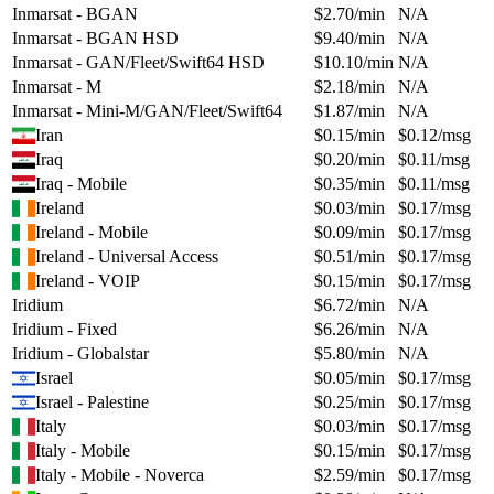
Inmarsat - BGAN
$
2.70
/min
N/A
Inmarsat - BGAN HSD
$
9.40
/min
N/A
Inmarsat - GAN/Fleet/Swift64 HSD
$
10.10
/min
N/A
Inmarsat - M
$
2.18
/min
N/A
Inmarsat - Mini-M/GAN/Fleet/Swift64
$
1.87
/min
N/A
Iran
$
0.15
/min
$
0.12
/msg
Iraq
$
0.20
/min
$
0.11
/msg
Iraq - Mobile
$
0.35
/min
$
0.11
/msg
Ireland
$
0.03
/min
$
0.17
/msg
Ireland - Mobile
$
0.09
/min
$
0.17
/msg
Ireland - Universal Access
$
0.51
/min
$
0.17
/msg
Ireland - VOIP
$
0.15
/min
$
0.17
/msg
Iridium
$
6.72
/min
N/A
Iridium - Fixed
$
6.26
/min
N/A
Iridium - Globalstar
$
5.80
/min
N/A
Israel
$
0.05
/min
$
0.17
/msg
Israel - Palestine
$
0.25
/min
$
0.17
/msg
Italy
$
0.03
/min
$
0.17
/msg
Italy - Mobile
$
0.15
/min
$
0.17
/msg
Italy - Mobile - Noverca
$
2.59
/min
$
0.17
/msg