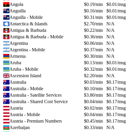
Angola
$
0.19
/min
$
0.01
/msg
Anguilla
$
0.16
/min
$
0.01
/msg
Anguilla - Mobile
$
0.31
/min
$
0.01
/msg
Antarctica & Islands
$
2.70
/min
N/A
Antigua & Barbuda
$
0.22
/min
N/A
Antigua & Barbuda - Mobile
$
0.36
/min
N/A
Argentina
$
0.06
/min
N/A
Argentina - Mobile
$
0.37
/min
N/A
Armenia
$
0.30
/min
N/A
Aruba
$
0.13
/min
$
0.01
/msg
Aruba - Mobile
$
0.32
/min
$
0.01
/msg
Ascension Island
$
2.20
/min
N/A
Australia
$
0.03
/min
$
0.17
/msg
Australia - Mobile
$
0.10
/min
$
0.17
/msg
Australia - Satellite Services
$
3.80
/min
$
0.17
/msg
Australia - Shared Cost Service
$
0.04
/min
$
0.17
/msg
Austria
$
0.02
/min
$
0.17
/msg
Austria - Mobile
$
0.04
/min
$
0.17
/msg
Austria - Premium Numbers
$
0.45
/min
$
0.17
/msg
Azerbaijan
$
0.33
/min
N/A