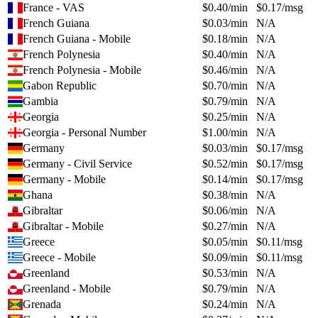
France - VAS
$
0.40
/min
$
0.17
/msg
French Guiana
$
0.03
/min
N/A
French Guiana - Mobile
$
0.18
/min
N/A
French Polynesia
$
0.40
/min
N/A
French Polynesia - Mobile
$
0.46
/min
N/A
Gabon Republic
$
0.70
/min
N/A
Gambia
$
0.79
/min
N/A
Georgia
$
0.25
/min
N/A
Georgia - Personal Number
$
1.00
/min
N/A
Germany
$
0.03
/min
$
0.17
/msg
Germany - Civil Service
$
0.52
/min
$
0.17
/msg
Germany - Mobile
$
0.14
/min
$
0.17
/msg
Ghana
$
0.38
/min
N/A
Gibraltar
$
0.06
/min
N/A
Gibraltar - Mobile
$
0.27
/min
N/A
Greece
$
0.05
/min
$
0.11
/msg
Greece - Mobile
$
0.09
/min
$
0.11
/msg
Greenland
$
0.53
/min
N/A
Greenland - Mobile
$
0.79
/min
N/A
Grenada
$
0.24
/min
N/A