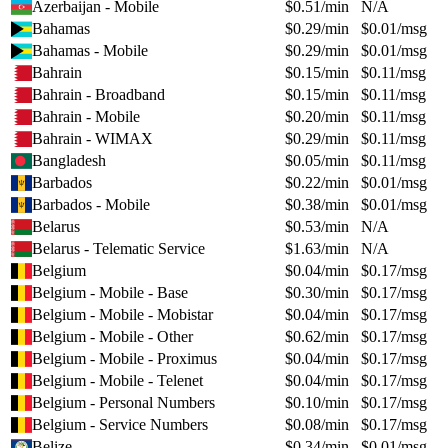
Azerbaijan - Mobile
$
0.51
/min
N/A
Bahamas
$
0.29
/min
$
0.01
/msg
Bahamas - Mobile
$
0.29
/min
$
0.01
/msg
Bahrain
$
0.15
/min
$
0.11
/msg
Bahrain - Broadband
$
0.15
/min
$
0.11
/msg
Bahrain - Mobile
$
0.20
/min
$
0.11
/msg
Bahrain - WIMAX
$
0.29
/min
$
0.11
/msg
Bangladesh
$
0.05
/min
$
0.11
/msg
Barbados
$
0.22
/min
$
0.01
/msg
Barbados - Mobile
$
0.38
/min
$
0.01
/msg
Belarus
$
0.53
/min
N/A
Belarus - Telematic Service
$
1.63
/min
N/A
Belgium
$
0.04
/min
$
0.17
/msg
Belgium - Mobile - Base
$
0.30
/min
$
0.17
/msg
Belgium - Mobile - Mobistar
$
0.04
/min
$
0.17
/msg
Belgium - Mobile - Other
$
0.62
/min
$
0.17
/msg
Belgium - Mobile - Proximus
$
0.04
/min
$
0.17
/msg
Belgium - Mobile - Telenet
$
0.04
/min
$
0.17
/msg
Belgium - Personal Numbers
$
0.10
/min
$
0.17
/msg
Belgium - Service Numbers
$
0.08
/min
$
0.17
/msg
Belize
$
0.34
/min
$
0.01
/msg