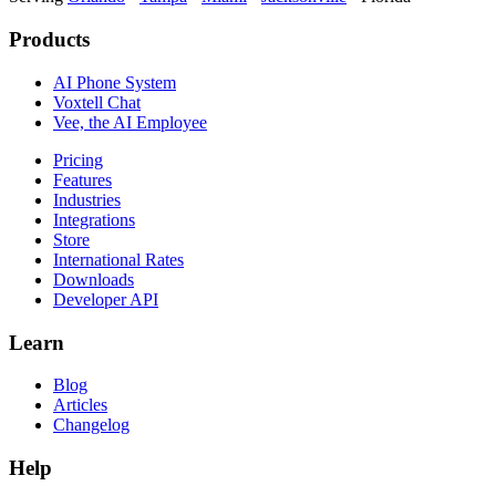
Products
AI Phone System
Voxtell Chat
Vee, the AI Employee
Pricing
Features
Industries
Integrations
Store
International Rates
Downloads
Developer API
Learn
Blog
Articles
Changelog
Help