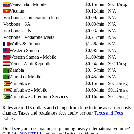
Venezuela - Mobile
$
0.15
/min
$
0.11
/msg
Vietnam
$
0.12
/min
N/A
Voxbone - Connexion Telenor
$
0.09
/min
N/A
Voxbone - SA
$
0.03
/min
N/A
Voxbone - UN
$
0.03
/min
N/A
Voxbone - Vodafone Malta
$
0.21
/min
N/A
Wallis & Futuna
$
1.88
/min
N/A
Western Samoa
$
0.98
/min
N/A
Western Samoa - Mobile
$
1.00
/min
N/A
Yemen Arab Republic
$
0.24
/min
$
0.11
/msg
Zambia
$
0.45
/min
N/A
Zambia - Mobile
$
0.45
/min
N/A
Zimbabwe
$
0.15
/min
$
0.12
/msg
Zimbabwe - Mobile
$
0.69
/min
$
0.12
/msg
Zimbabwe - Premium Services
$
0.16
/min
$
0.12
/msg
Rates are in US dollars and change from time to time as carrier costs
change. Taxes and regulatory fees apply per our
Taxes and Fees
policy.
Don't see your destination, or planning heavy international volume?
Call
844-VOXTELL
and we will price it with you.