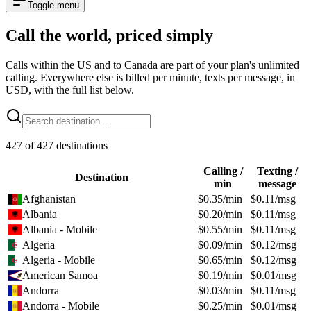
Toggle menu
Call the world,
priced simply
Calls within the US and to Canada are part of your plan's unlimited
calling. Everywhere else is billed per minute, texts per message, in
USD, with the full list below.
427
of
427
destinations
Calling /
Texting /
Destination
min
message
Afghanistan
$
0.35
/min
$
0.11
/msg
Albania
$
0.20
/min
$
0.11
/msg
Albania - Mobile
$
0.55
/min
$
0.11
/msg
Algeria
$
0.09
/min
$
0.12
/msg
Algeria - Mobile
$
0.65
/min
$
0.12
/msg
American Samoa
$
0.19
/min
$
0.01
/msg
Andorra
$
0.03
/min
$
0.11
/msg
Andorra - Mobile
$
0.25
/min
$
0.01
/msg