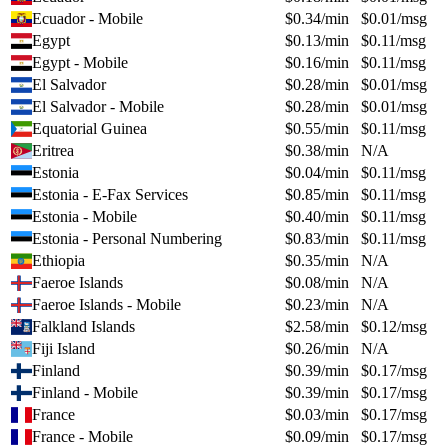
Ecuador - Mobile
$
0.34
/min
$
0.01
/msg
Egypt
$
0.13
/min
$
0.11
/msg
Egypt - Mobile
$
0.16
/min
$
0.11
/msg
El Salvador
$
0.28
/min
$
0.01
/msg
El Salvador - Mobile
$
0.28
/min
$
0.01
/msg
Equatorial Guinea
$
0.55
/min
$
0.11
/msg
Eritrea
$
0.38
/min
N/A
Estonia
$
0.04
/min
$
0.11
/msg
Estonia - E-Fax Services
$
0.85
/min
$
0.11
/msg
Estonia - Mobile
$
0.40
/min
$
0.11
/msg
Estonia - Personal Numbering
$
0.83
/min
$
0.11
/msg
Ethiopia
$
0.35
/min
N/A
Faeroe Islands
$
0.08
/min
N/A
Faeroe Islands - Mobile
$
0.23
/min
N/A
Falkland Islands
$
2.58
/min
$
0.12
/msg
Fiji Island
$
0.26
/min
N/A
Finland
$
0.39
/min
$
0.17
/msg
Finland - Mobile
$
0.39
/min
$
0.17
/msg
France
$
0.03
/min
$
0.17
/msg
France - Mobile
$
0.09
/min
$
0.17
/msg