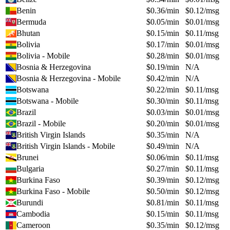
Benin
$
0.36
/min
$
0.12
/msg
Bermuda
$
0.05
/min
$
0.01
/msg
Bhutan
$
0.15
/min
$
0.11
/msg
Bolivia
$
0.17
/min
$
0.01
/msg
Bolivia - Mobile
$
0.28
/min
$
0.01
/msg
Bosnia & Herzegovina
$
0.19
/min
N/A
Bosnia & Herzegovina - Mobile
$
0.42
/min
N/A
Botswana
$
0.22
/min
$
0.11
/msg
Botswana - Mobile
$
0.30
/min
$
0.11
/msg
Brazil
$
0.03
/min
$
0.01
/msg
Brazil - Mobile
$
0.20
/min
$
0.01
/msg
British Virgin Islands
$
0.35
/min
N/A
British Virgin Islands - Mobile
$
0.49
/min
N/A
Brunei
$
0.06
/min
$
0.11
/msg
Bulgaria
$
0.27
/min
$
0.11
/msg
Burkina Faso
$
0.39
/min
$
0.12
/msg
Burkina Faso - Mobile
$
0.50
/min
$
0.12
/msg
Burundi
$
0.81
/min
$
0.11
/msg
Cambodia
$
0.15
/min
$
0.11
/msg
Cameroon
$
0.35
/min
$
0.12
/msg