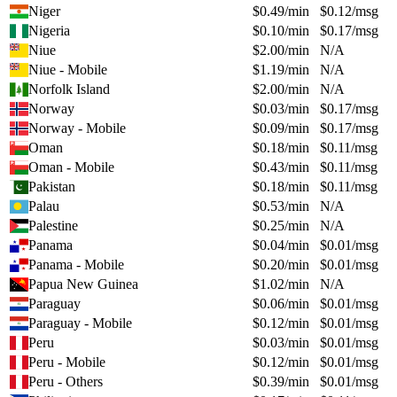
Niger
$
0.49
/min
$
0.12
/msg
Nigeria
$
0.10
/min
$
0.17
/msg
Niue
$
2.00
/min
N/A
Niue - Mobile
$
1.19
/min
N/A
Norfolk Island
$
2.00
/min
N/A
Norway
$
0.03
/min
$
0.17
/msg
Norway - Mobile
$
0.09
/min
$
0.17
/msg
Oman
$
0.18
/min
$
0.11
/msg
Oman - Mobile
$
0.43
/min
$
0.11
/msg
Pakistan
$
0.18
/min
$
0.11
/msg
Palau
$
0.53
/min
N/A
Palestine
$
0.25
/min
N/A
Panama
$
0.04
/min
$
0.01
/msg
Panama - Mobile
$
0.20
/min
$
0.01
/msg
Papua New Guinea
$
1.02
/min
N/A
Paraguay
$
0.06
/min
$
0.01
/msg
Paraguay - Mobile
$
0.12
/min
$
0.01
/msg
Peru
$
0.03
/min
$
0.01
/msg
Peru - Mobile
$
0.12
/min
$
0.01
/msg
Peru - Others
$
0.39
/min
$
0.01
/msg