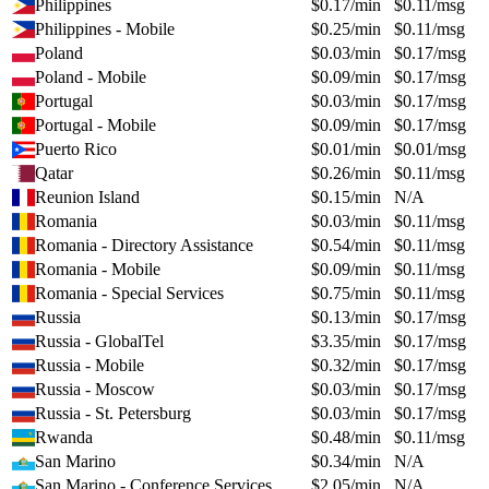
Philippines
$
0.17
/min
$
0.11
/msg
Philippines - Mobile
$
0.25
/min
$
0.11
/msg
Poland
$
0.03
/min
$
0.17
/msg
Poland - Mobile
$
0.09
/min
$
0.17
/msg
Portugal
$
0.03
/min
$
0.17
/msg
Portugal - Mobile
$
0.09
/min
$
0.17
/msg
Puerto Rico
$
0.01
/min
$
0.01
/msg
Qatar
$
0.26
/min
$
0.11
/msg
Reunion Island
$
0.15
/min
N/A
Romania
$
0.03
/min
$
0.11
/msg
Romania - Directory Assistance
$
0.54
/min
$
0.11
/msg
Romania - Mobile
$
0.09
/min
$
0.11
/msg
Romania - Special Services
$
0.75
/min
$
0.11
/msg
Russia
$
0.13
/min
$
0.17
/msg
Russia - GlobalTel
$
3.35
/min
$
0.17
/msg
Russia - Mobile
$
0.32
/min
$
0.17
/msg
Russia - Moscow
$
0.03
/min
$
0.17
/msg
Russia - St. Petersburg
$
0.03
/min
$
0.17
/msg
Rwanda
$
0.48
/min
$
0.11
/msg
San Marino
$
0.34
/min
N/A
San Marino - Conference Services
$
2.05
/min
N/A