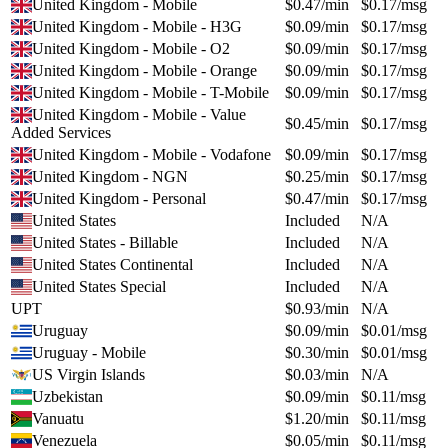
United Kingdom - Mobile
$
0.47
/min
$
0.17
/msg
United Kingdom - Mobile - H3G
$
0.09
/min
$
0.17
/msg
United Kingdom - Mobile - O2
$
0.09
/min
$
0.17
/msg
United Kingdom - Mobile - Orange
$
0.09
/min
$
0.17
/msg
United Kingdom - Mobile - T-Mobile
$
0.09
/min
$
0.17
/msg
United Kingdom - Mobile - Value
$
0.45
/min
$
0.17
/msg
Added Services
United Kingdom - Mobile - Vodafone
$
0.09
/min
$
0.17
/msg
United Kingdom - NGN
$
0.25
/min
$
0.17
/msg
United Kingdom - Personal
$
0.47
/min
$
0.17
/msg
United States
Included
N/A
United States - Billable
Included
N/A
United States Continental
Included
N/A
United States Special
Included
N/A
UPT
$
0.93
/min
N/A
Uruguay
$
0.09
/min
$
0.01
/msg
Uruguay - Mobile
$
0.30
/min
$
0.01
/msg
US Virgin Islands
$
0.03
/min
N/A
Uzbekistan
$
0.09
/min
$
0.11
/msg
Vanuatu
$
1.20
/min
$
0.11
/msg
Venezuela
$
0.05
/min
$
0.11
/msg