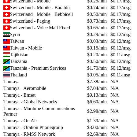
Switzerland - Mobile
$
0.25
/min
$
0.17
/msg
Switzerland - Mobile - Barablu
$
0.74
/min
$
0.17
/msg
Switzerland - Mobile - Bebbicell
$
0.50
/min
$
0.17
/msg
Switzerland - Paging
$
0.73
/min
$
0.17
/msg
Switzerland - Voice Mail Fixed
$
0.65
/min
$
0.17
/msg
Syria
$
0.29
/min
$
0.12
/msg
Taiwan
$
0.03
/min
$
0.12
/msg
Taiwan - Mobile
$
0.15
/min
$
0.12
/msg
Tajikistan
$
0.20
/min
$
0.11
/msg
Tanzania
$
0.50
/min
$
0.12
/msg
Tanzania - Premium Services
$
1.70
/min
$
0.12
/msg
Thailand
$
0.05
/min
$
0.11
/msg
Thuraya
$
7.38
/min
N/A
Thuraya - Aeromobile
$
7.04
/min
N/A
Thuraya - Emsat
$
9.13
/min
N/A
Thuraya - Global Networks
$
6.60
/min
N/A
Thuraya - Maritime Communications
$
2.98
/min
N/A
Partner
Thuraya - On Air
$
1.39
/min
N/A
Thuraya - Oration Phonegroup
$
3.00
/min
N/A
Thuraya - RMSS Network
$
2.69
/min
N/A