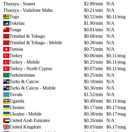
Thuraya - Seanet
$
2.89
/min
N/A
Thuraya - Vodafone Malta
$
0.21
/min
N/A
Togo
$
0.52
/min
$
0.11
/msg
Tokelau
$
1.90
/min
N/A
Tonga
$
0.81
/min
N/A
Trinidad & Tobago
$
0.08
/min
N/A
Trinidad & Tobago - Mobile
$
0.28
/min
N/A
Tunisia
$
0.75
/min
N/A
Turkey
$
0.06
/min
$
0.11
/msg
Turkey - Mobile
$
0.25
/min
$
0.11
/msg
Turkey - North Cyprus
$
0.07
/min
$
0.11
/msg
Turkmenistan
$
0.25
/min
N/A
Turks & Caicos
$
0.18
/min
N/A
Turks & Caicos - Mobile
$
0.36
/min
N/A
Tuvalu
$
1.52
/min
N/A
Uganda
$
0.49
/min
$
0.11
/msg
Ukraine
$
0.17
/min
$
0.17
/msg
Ukraine - Mobile
$
0.38
/min
$
0.17
/msg
United Arab Emirates
$
0.26
/min
N/A
United Kingdom
$
0.03
/min
$
0.17
/msg