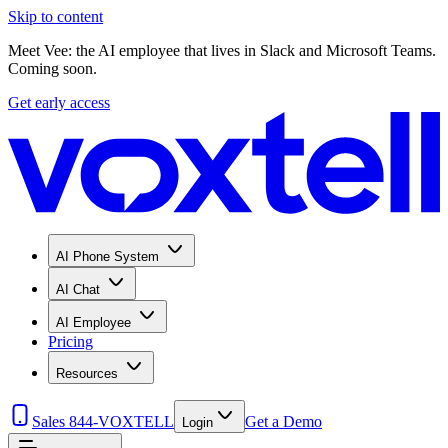
Skip to content
Meet Vee: the AI employee that lives in Slack and Microsoft Teams.
Coming soon.
Get early access
AI Phone System
AI Chat
AI Employee
Pricing
Resources
Sales 844-VOXTELL
Get a Demo
Login