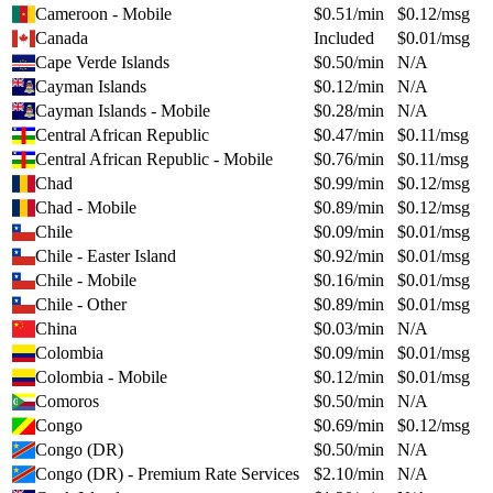
Cameroon - Mobile
$
0.51
/min
$
0.12
/msg
Canada
Included
$
0.01
/msg
Cape Verde Islands
$
0.50
/min
N/A
Cayman Islands
$
0.12
/min
N/A
Cayman Islands - Mobile
$
0.28
/min
N/A
Central African Republic
$
0.47
/min
$
0.11
/msg
Central African Republic - Mobile
$
0.76
/min
$
0.11
/msg
Chad
$
0.99
/min
$
0.12
/msg
Chad - Mobile
$
0.89
/min
$
0.12
/msg
Chile
$
0.09
/min
$
0.01
/msg
Chile - Easter Island
$
0.92
/min
$
0.01
/msg
Chile - Mobile
$
0.16
/min
$
0.01
/msg
Chile - Other
$
0.89
/min
$
0.01
/msg
China
$
0.03
/min
N/A
Colombia
$
0.09
/min
$
0.01
/msg
Colombia - Mobile
$
0.12
/min
$
0.01
/msg
Comoros
$
0.50
/min
N/A
Congo
$
0.69
/min
$
0.12
/msg
Congo (DR)
$
0.50
/min
N/A
Congo (DR) - Premium Rate Services
$
2.10
/min
N/A