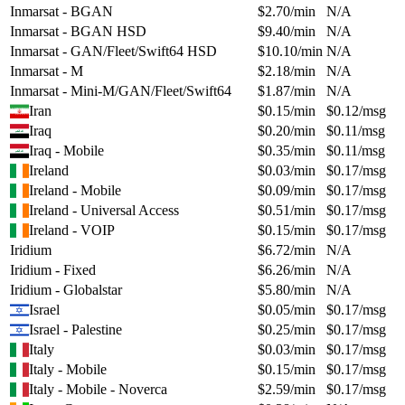
Inmarsat - BGAN
$
2.70
/min
N/A
Inmarsat - BGAN HSD
$
9.40
/min
N/A
Inmarsat - GAN/Fleet/Swift64 HSD
$
10.10
/min
N/A
Inmarsat - M
$
2.18
/min
N/A
Inmarsat - Mini-M/GAN/Fleet/Swift64
$
1.87
/min
N/A
Iran
$
0.15
/min
$
0.12
/msg
Iraq
$
0.20
/min
$
0.11
/msg
Iraq - Mobile
$
0.35
/min
$
0.11
/msg
Ireland
$
0.03
/min
$
0.17
/msg
Ireland - Mobile
$
0.09
/min
$
0.17
/msg
Ireland - Universal Access
$
0.51
/min
$
0.17
/msg
Ireland - VOIP
$
0.15
/min
$
0.17
/msg
Iridium
$
6.72
/min
N/A
Iridium - Fixed
$
6.26
/min
N/A
Iridium - Globalstar
$
5.80
/min
N/A
Israel
$
0.05
/min
$
0.17
/msg
Israel - Palestine
$
0.25
/min
$
0.17
/msg
Italy
$
0.03
/min
$
0.17
/msg
Italy - Mobile
$
0.15
/min
$
0.17
/msg
Italy - Mobile - Noverca
$
2.59
/min
$
0.17
/msg