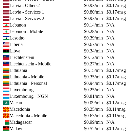
Latvia - Others2
$
0.93
/min
$
0.17
/msg
Latvia - Services 1
$
0.80
/min
$
0.17
/msg
Latvia - Services 2
$
0.93
/min
$
0.17
/msg
Lebanon
$
0.14
/min
N/A
Lebanon - Mobile
$
0.28
/min
N/A
Lesotho
$
0.39
/min
N/A
Liberia
$
0.67
/min
N/A
Libya
$
0.34
/min
N/A
Liechtenstein
$
0.12
/min
N/A
Liechtenstein - Mobile
$
0.27
/min
N/A
Lithuania
$
0.15
/min
$
0.17
/msg
Lithuania - Mobile
$
0.35
/min
$
0.17
/msg
Lithuania - Personal
$
0.94
/min
$
0.17
/msg
Luxembourg
$
0.25
/min
N/A
Luxembourg - NGN
$
0.81
/min
N/A
Macau
$
0.09
/min
$
0.12
/msg
Macedonia
$
0.25
/min
$
0.11
/msg
Macedonia - Mobile
$
0.63
/min
$
0.11
/msg
Madagascar
$
0.99
/min
N/A
Malawi
$
0.52
/min
$
0.12
/msg