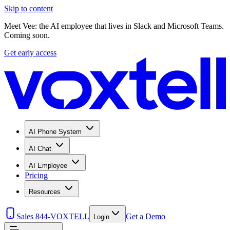
Skip to content
Meet Vee: the AI employee that lives in Slack and Microsoft Teams.
Coming soon.
Get early access
AI Phone System
AI Chat
AI Employee
Pricing
Resources
Sales 844-VOXTELL
Get a Demo
Login