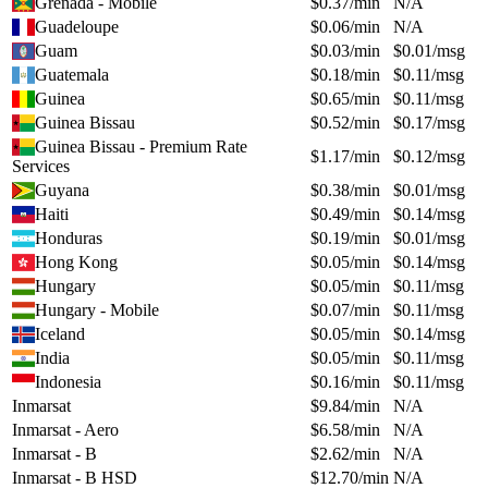
Grenada - Mobile
$
0.37
/min
N/A
Guadeloupe
$
0.06
/min
N/A
Guam
$
0.03
/min
$
0.01
/msg
Guatemala
$
0.18
/min
$
0.11
/msg
Guinea
$
0.65
/min
$
0.11
/msg
Guinea Bissau
$
0.52
/min
$
0.17
/msg
Guinea Bissau - Premium Rate
$
1.17
/min
$
0.12
/msg
Services
Guyana
$
0.38
/min
$
0.01
/msg
Haiti
$
0.49
/min
$
0.14
/msg
Honduras
$
0.19
/min
$
0.01
/msg
Hong Kong
$
0.05
/min
$
0.14
/msg
Hungary
$
0.05
/min
$
0.11
/msg
Hungary - Mobile
$
0.07
/min
$
0.11
/msg
Iceland
$
0.05
/min
$
0.14
/msg
India
$
0.05
/min
$
0.11
/msg
Indonesia
$
0.16
/min
$
0.11
/msg
Inmarsat
$
9.84
/min
N/A
Inmarsat - Aero
$
6.58
/min
N/A
Inmarsat - B
$
2.62
/min
N/A
Inmarsat - B HSD
$
12.70
/min
N/A