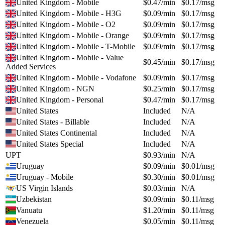
United Kingdom - Mobile
$
0.47
/min
$
0.17
/msg
United Kingdom - Mobile - H3G
$
0.09
/min
$
0.17
/msg
United Kingdom - Mobile - O2
$
0.09
/min
$
0.17
/msg
United Kingdom - Mobile - Orange
$
0.09
/min
$
0.17
/msg
United Kingdom - Mobile - T-Mobile
$
0.09
/min
$
0.17
/msg
United Kingdom - Mobile - Value
$
0.45
/min
$
0.17
/msg
Added Services
United Kingdom - Mobile - Vodafone
$
0.09
/min
$
0.17
/msg
United Kingdom - NGN
$
0.25
/min
$
0.17
/msg
United Kingdom - Personal
$
0.47
/min
$
0.17
/msg
United States
Included
N/A
United States - Billable
Included
N/A
United States Continental
Included
N/A
United States Special
Included
N/A
UPT
$
0.93
/min
N/A
Uruguay
$
0.09
/min
$
0.01
/msg
Uruguay - Mobile
$
0.30
/min
$
0.01
/msg
US Virgin Islands
$
0.03
/min
N/A
Uzbekistan
$
0.09
/min
$
0.11
/msg
Vanuatu
$
1.20
/min
$
0.11
/msg
Venezuela
$
0.05
/min
$
0.11
/msg