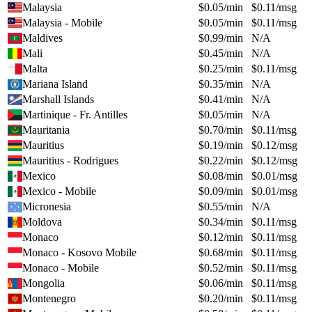
Malaysia
$
0.05
/min
$
0.11
/msg
Malaysia - Mobile
$
0.05
/min
$
0.11
/msg
Maldives
$
0.99
/min
N/A
Mali
$
0.45
/min
N/A
Malta
$
0.25
/min
$
0.11
/msg
Mariana Island
$
0.35
/min
N/A
Marshall Islands
$
0.41
/min
N/A
Martinique - Fr. Antilles
$
0.05
/min
N/A
Mauritania
$
0.70
/min
$
0.11
/msg
Mauritius
$
0.19
/min
$
0.12
/msg
Mauritius - Rodrigues
$
0.22
/min
$
0.12
/msg
Mexico
$
0.08
/min
$
0.01
/msg
Mexico - Mobile
$
0.09
/min
$
0.01
/msg
Micronesia
$
0.55
/min
N/A
Moldova
$
0.34
/min
$
0.11
/msg
Monaco
$
0.12
/min
$
0.11
/msg
Monaco - Kosovo Mobile
$
0.68
/min
$
0.11
/msg
Monaco - Mobile
$
0.52
/min
$
0.11
/msg
Mongolia
$
0.06
/min
$
0.11
/msg
Montenegro
$
0.20
/min
$
0.11
/msg