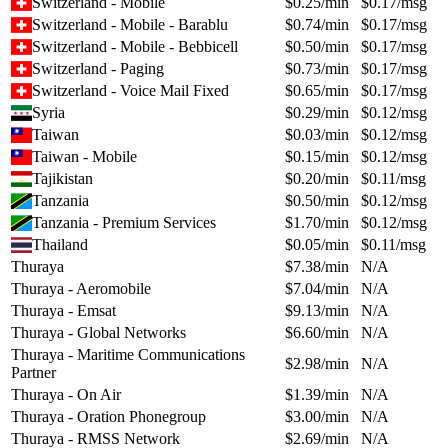
Switzerland - Mobile
$
0.25
/min
$
0.17
/msg
Switzerland - Mobile - Barablu
$
0.74
/min
$
0.17
/msg
Switzerland - Mobile - Bebbicell
$
0.50
/min
$
0.17
/msg
Switzerland - Paging
$
0.73
/min
$
0.17
/msg
Switzerland - Voice Mail Fixed
$
0.65
/min
$
0.17
/msg
Syria
$
0.29
/min
$
0.12
/msg
Taiwan
$
0.03
/min
$
0.12
/msg
Taiwan - Mobile
$
0.15
/min
$
0.12
/msg
Tajikistan
$
0.20
/min
$
0.11
/msg
Tanzania
$
0.50
/min
$
0.12
/msg
Tanzania - Premium Services
$
1.70
/min
$
0.12
/msg
Thailand
$
0.05
/min
$
0.11
/msg
Thuraya
$
7.38
/min
N/A
Thuraya - Aeromobile
$
7.04
/min
N/A
Thuraya - Emsat
$
9.13
/min
N/A
Thuraya - Global Networks
$
6.60
/min
N/A
Thuraya - Maritime Communications
$
2.98
/min
N/A
Partner
Thuraya - On Air
$
1.39
/min
N/A
Thuraya - Oration Phonegroup
$
3.00
/min
N/A
Thuraya - RMSS Network
$
2.69
/min
N/A