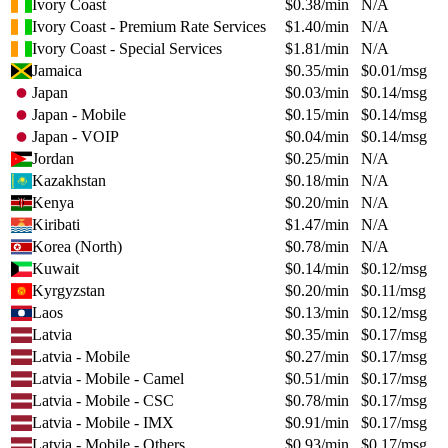
Ivory Coast
$
0.38
/min
N/A
Ivory Coast - Premium Rate Services
$
1.40
/min
N/A
Ivory Coast - Special Services
$
1.81
/min
N/A
Jamaica
$
0.35
/min
$
0.01
/msg
Japan
$
0.03
/min
$
0.14
/msg
Japan - Mobile
$
0.15
/min
$
0.14
/msg
Japan - VOIP
$
0.04
/min
$
0.14
/msg
Jordan
$
0.25
/min
N/A
Kazakhstan
$
0.18
/min
N/A
Kenya
$
0.20
/min
N/A
Kiribati
$
1.47
/min
N/A
Korea (North)
$
0.78
/min
N/A
Kuwait
$
0.14
/min
$
0.12
/msg
Kyrgyzstan
$
0.20
/min
$
0.11
/msg
Laos
$
0.13
/min
$
0.12
/msg
Latvia
$
0.35
/min
$
0.17
/msg
Latvia - Mobile
$
0.27
/min
$
0.17
/msg
Latvia - Mobile - Camel
$
0.51
/min
$
0.17
/msg
Latvia - Mobile - CSC
$
0.78
/min
$
0.17
/msg
Latvia - Mobile - IMX
$
0.91
/min
$
0.17
/msg
Latvia - Mobile - Others
$
0.93
/min
$
0.17
/msg