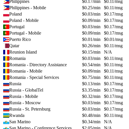
Philippines
$
0.17
/min
$
0.11
/msg
Philippines - Mobile
$
0.25
/min
$
0.11
/msg
Poland
$
0.03
/min
$
0.17
/msg
Poland - Mobile
$
0.09
/min
$
0.17
/msg
Portugal
$
0.03
/min
$
0.17
/msg
Portugal - Mobile
$
0.09
/min
$
0.17
/msg
Puerto Rico
$
0.01
/min
$
0.01
/msg
Qatar
$
0.26
/min
$
0.11
/msg
Reunion Island
$
0.15
/min
N/A
Romania
$
0.03
/min
$
0.11
/msg
Romania - Directory Assistance
$
0.54
/min
$
0.11
/msg
Romania - Mobile
$
0.09
/min
$
0.11
/msg
Romania - Special Services
$
0.75
/min
$
0.11
/msg
Russia
$
0.13
/min
$
0.17
/msg
Russia - GlobalTel
$
3.35
/min
$
0.17
/msg
Russia - Mobile
$
0.32
/min
$
0.17
/msg
Russia - Moscow
$
0.03
/min
$
0.17
/msg
Russia - St. Petersburg
$
0.03
/min
$
0.17
/msg
Rwanda
$
0.48
/min
$
0.11
/msg
San Marino
$
0.34
/min
N/A
San Marino - Conference Services
$
2.05
/min
N/A