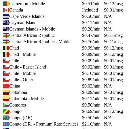
Cameroon - Mobile
$
0.51
/min
$
0.12
/msg
Canada
Included
$
0.01
/msg
Cape Verde Islands
$
0.50
/min
N/A
Cayman Islands
$
0.12
/min
N/A
Cayman Islands - Mobile
$
0.28
/min
N/A
Central African Republic
$
0.47
/min
$
0.11
/msg
Central African Republic - Mobile
$
0.76
/min
$
0.11
/msg
Chad
$
0.99
/min
$
0.12
/msg
Chad - Mobile
$
0.89
/min
$
0.12
/msg
Chile
$
0.09
/min
$
0.01
/msg
Chile - Easter Island
$
0.92
/min
$
0.01
/msg
Chile - Mobile
$
0.16
/min
$
0.01
/msg
Chile - Other
$
0.89
/min
$
0.01
/msg
China
$
0.03
/min
N/A
Colombia
$
0.09
/min
$
0.01
/msg
Colombia - Mobile
$
0.12
/min
$
0.01
/msg
Comoros
$
0.50
/min
N/A
Congo
$
0.69
/min
$
0.12
/msg
Congo (DR)
$
0.50
/min
N/A
Congo (DR) - Premium Rate Services
$
2.10
/min
N/A