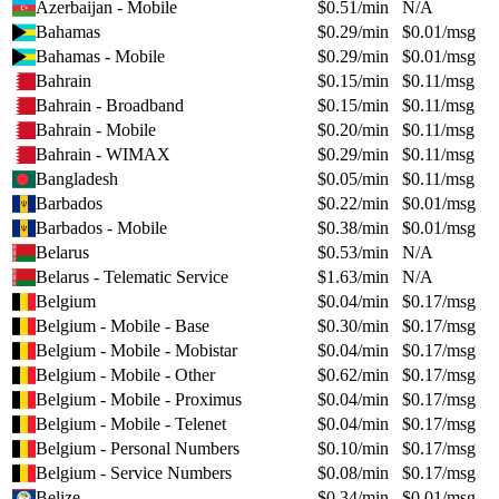
Azerbaijan - Mobile
$
0.51
/min
N/A
Bahamas
$
0.29
/min
$
0.01
/msg
Bahamas - Mobile
$
0.29
/min
$
0.01
/msg
Bahrain
$
0.15
/min
$
0.11
/msg
Bahrain - Broadband
$
0.15
/min
$
0.11
/msg
Bahrain - Mobile
$
0.20
/min
$
0.11
/msg
Bahrain - WIMAX
$
0.29
/min
$
0.11
/msg
Bangladesh
$
0.05
/min
$
0.11
/msg
Barbados
$
0.22
/min
$
0.01
/msg
Barbados - Mobile
$
0.38
/min
$
0.01
/msg
Belarus
$
0.53
/min
N/A
Belarus - Telematic Service
$
1.63
/min
N/A
Belgium
$
0.04
/min
$
0.17
/msg
Belgium - Mobile - Base
$
0.30
/min
$
0.17
/msg
Belgium - Mobile - Mobistar
$
0.04
/min
$
0.17
/msg
Belgium - Mobile - Other
$
0.62
/min
$
0.17
/msg
Belgium - Mobile - Proximus
$
0.04
/min
$
0.17
/msg
Belgium - Mobile - Telenet
$
0.04
/min
$
0.17
/msg
Belgium - Personal Numbers
$
0.10
/min
$
0.17
/msg
Belgium - Service Numbers
$
0.08
/min
$
0.17
/msg
Belize
$
0.34
/min
$
0.01
/msg