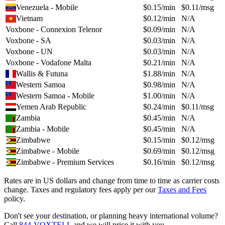
Venezuela - Mobile
$
0.15
/min
$
0.11
/msg
Vietnam
$
0.12
/min
N/A
Voxbone - Connexion Telenor
$
0.09
/min
N/A
Voxbone - SA
$
0.03
/min
N/A
Voxbone - UN
$
0.03
/min
N/A
Voxbone - Vodafone Malta
$
0.21
/min
N/A
Wallis & Futuna
$
1.88
/min
N/A
Western Samoa
$
0.98
/min
N/A
Western Samoa - Mobile
$
1.00
/min
N/A
Yemen Arab Republic
$
0.24
/min
$
0.11
/msg
Zambia
$
0.45
/min
N/A
Zambia - Mobile
$
0.45
/min
N/A
Zimbabwe
$
0.15
/min
$
0.12
/msg
Zimbabwe - Mobile
$
0.69
/min
$
0.12
/msg
Zimbabwe - Premium Services
$
0.16
/min
$
0.12
/msg
Rates are in US dollars and change from time to time as carrier costs
change. Taxes and regulatory fees apply per our
Taxes and Fees
policy.
Don't see your destination, or planning heavy international volume?
Call
844-VOXTELL
and we will price it with you.