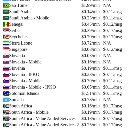
Sao Tome
$
1.99
/min
N/A
Saudi Arabia
$
0.14
/min
$
0.11
/msg
Saudi Arabia - Mobile
$
0.23
/min
$
0.11
/msg
Senegal
$
0.45
/min
$
0.12
/msg
Serbia
$
0.39
/min
$
0.17
/msg
Seychelles
$
0.70
/min
$
0.17
/msg
Sierra Leone
$
0.72
/min
N/A
Singapore
$
0.08
/min
$
0.12
/msg
Slovakia
$
0.03
/min
N/A
Slovakia - Mobile
$
0.16
/min
N/A
Slovenia
$
0.19
/min
$
0.11
/msg
Slovenia - IPKO
$
0.28
/min
$
0.11
/msg
Slovenia - Mobile
$
0.39
/min
$
0.11
/msg
Slovenia - Mobile - IPKO
$
0.65
/min
$
0.11
/msg
Solomon Islands
$
1.51
/min
$
0.11
/msg
Somalia
$
0.78
/min
N/A
South Africa
$
0.16
/min
$
0.17
/msg
South Africa - Mobile
$
0.19
/min
$
0.17
/msg
South Africa - Value Added Services
$
0.18
/min
$
0.17
/msg
South Africa - Value Added Services 2
$
0.25
/min
$
0.17
/msg