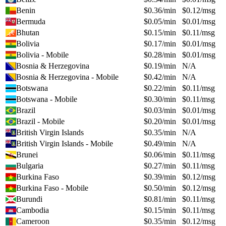
Benin
$
0.36
/min
$
0.12
/msg
Bermuda
$
0.05
/min
$
0.01
/msg
Bhutan
$
0.15
/min
$
0.11
/msg
Bolivia
$
0.17
/min
$
0.01
/msg
Bolivia - Mobile
$
0.28
/min
$
0.01
/msg
Bosnia & Herzegovina
$
0.19
/min
N/A
Bosnia & Herzegovina - Mobile
$
0.42
/min
N/A
Botswana
$
0.22
/min
$
0.11
/msg
Botswana - Mobile
$
0.30
/min
$
0.11
/msg
Brazil
$
0.03
/min
$
0.01
/msg
Brazil - Mobile
$
0.20
/min
$
0.01
/msg
British Virgin Islands
$
0.35
/min
N/A
British Virgin Islands - Mobile
$
0.49
/min
N/A
Brunei
$
0.06
/min
$
0.11
/msg
Bulgaria
$
0.27
/min
$
0.11
/msg
Burkina Faso
$
0.39
/min
$
0.12
/msg
Burkina Faso - Mobile
$
0.50
/min
$
0.12
/msg
Burundi
$
0.81
/min
$
0.11
/msg
Cambodia
$
0.15
/min
$
0.11
/msg
Cameroon
$
0.35
/min
$
0.12
/msg