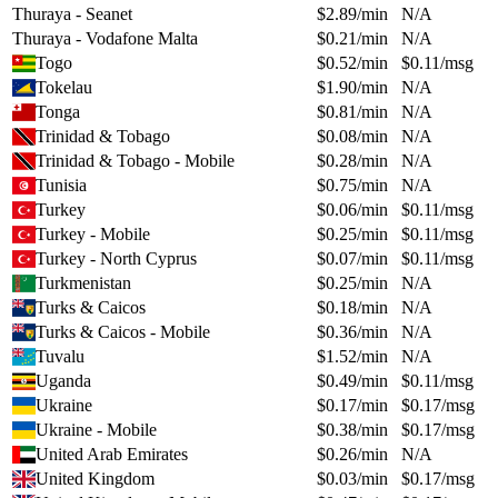
Thuraya - Seanet
$
2.89
/min
N/A
Thuraya - Vodafone Malta
$
0.21
/min
N/A
Togo
$
0.52
/min
$
0.11
/msg
Tokelau
$
1.90
/min
N/A
Tonga
$
0.81
/min
N/A
Trinidad & Tobago
$
0.08
/min
N/A
Trinidad & Tobago - Mobile
$
0.28
/min
N/A
Tunisia
$
0.75
/min
N/A
Turkey
$
0.06
/min
$
0.11
/msg
Turkey - Mobile
$
0.25
/min
$
0.11
/msg
Turkey - North Cyprus
$
0.07
/min
$
0.11
/msg
Turkmenistan
$
0.25
/min
N/A
Turks & Caicos
$
0.18
/min
N/A
Turks & Caicos - Mobile
$
0.36
/min
N/A
Tuvalu
$
1.52
/min
N/A
Uganda
$
0.49
/min
$
0.11
/msg
Ukraine
$
0.17
/min
$
0.17
/msg
Ukraine - Mobile
$
0.38
/min
$
0.17
/msg
United Arab Emirates
$
0.26
/min
N/A
United Kingdom
$
0.03
/min
$
0.17
/msg