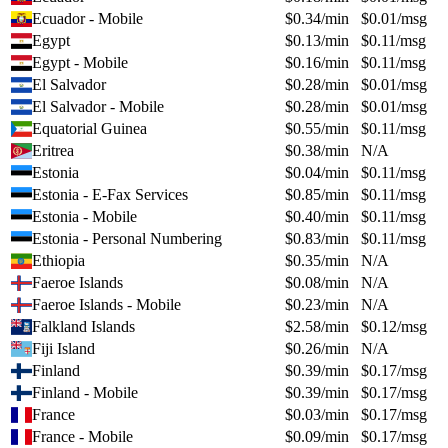
Ecuador - Mobile
$
0.34
/min
$
0.01
/msg
Egypt
$
0.13
/min
$
0.11
/msg
Egypt - Mobile
$
0.16
/min
$
0.11
/msg
El Salvador
$
0.28
/min
$
0.01
/msg
El Salvador - Mobile
$
0.28
/min
$
0.01
/msg
Equatorial Guinea
$
0.55
/min
$
0.11
/msg
Eritrea
$
0.38
/min
N/A
Estonia
$
0.04
/min
$
0.11
/msg
Estonia - E-Fax Services
$
0.85
/min
$
0.11
/msg
Estonia - Mobile
$
0.40
/min
$
0.11
/msg
Estonia - Personal Numbering
$
0.83
/min
$
0.11
/msg
Ethiopia
$
0.35
/min
N/A
Faeroe Islands
$
0.08
/min
N/A
Faeroe Islands - Mobile
$
0.23
/min
N/A
Falkland Islands
$
2.58
/min
$
0.12
/msg
Fiji Island
$
0.26
/min
N/A
Finland
$
0.39
/min
$
0.17
/msg
Finland - Mobile
$
0.39
/min
$
0.17
/msg
France
$
0.03
/min
$
0.17
/msg
France - Mobile
$
0.09
/min
$
0.17
/msg