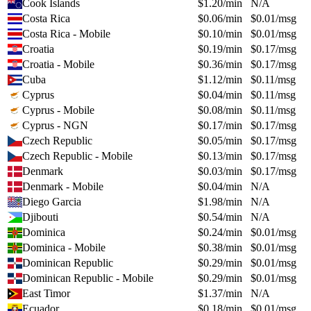
Cook Islands
$
1.20
/min
N/A
Costa Rica
$
0.06
/min
$
0.01
/msg
Costa Rica - Mobile
$
0.10
/min
$
0.01
/msg
Croatia
$
0.19
/min
$
0.17
/msg
Croatia - Mobile
$
0.36
/min
$
0.17
/msg
Cuba
$
1.12
/min
$
0.11
/msg
Cyprus
$
0.04
/min
$
0.11
/msg
Cyprus - Mobile
$
0.08
/min
$
0.11
/msg
Cyprus - NGN
$
0.17
/min
$
0.17
/msg
Czech Republic
$
0.05
/min
$
0.17
/msg
Czech Republic - Mobile
$
0.13
/min
$
0.17
/msg
Denmark
$
0.03
/min
$
0.17
/msg
Denmark - Mobile
$
0.04
/min
N/A
Diego Garcia
$
1.98
/min
N/A
Djibouti
$
0.54
/min
N/A
Dominica
$
0.24
/min
$
0.01
/msg
Dominica - Mobile
$
0.38
/min
$
0.01
/msg
Dominican Republic
$
0.29
/min
$
0.01
/msg
Dominican Republic - Mobile
$
0.29
/min
$
0.01
/msg
East Timor
$
1.37
/min
N/A
Ecuador
$
0.18
/min
$
0.01
/msg