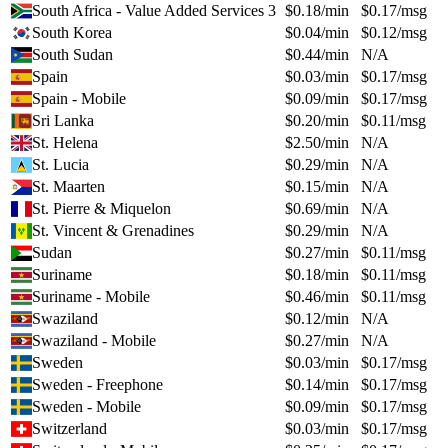
South Africa - Value Added Services 3
$
0.18
/min
$
0.17
/msg
South Korea
$
0.04
/min
$
0.12
/msg
South Sudan
$
0.44
/min
N/A
Spain
$
0.03
/min
$
0.17
/msg
Spain - Mobile
$
0.09
/min
$
0.17
/msg
Sri Lanka
$
0.20
/min
$
0.11
/msg
St. Helena
$
2.50
/min
N/A
St. Lucia
$
0.29
/min
N/A
St. Maarten
$
0.15
/min
N/A
St. Pierre & Miquelon
$
0.69
/min
N/A
St. Vincent & Grenadines
$
0.29
/min
N/A
Sudan
$
0.27
/min
$
0.11
/msg
Suriname
$
0.18
/min
$
0.11
/msg
Suriname - Mobile
$
0.46
/min
$
0.11
/msg
Swaziland
$
0.12
/min
N/A
Swaziland - Mobile
$
0.27
/min
N/A
Sweden
$
0.03
/min
$
0.17
/msg
Sweden - Freephone
$
0.14
/min
$
0.17
/msg
Sweden - Mobile
$
0.09
/min
$
0.17
/msg
Switzerland
$
0.03
/min
$
0.17
/msg