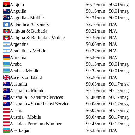
Angola
$
0.19
/min
$
0.01
/msg
Anguilla
$
0.16
/min
$
0.01
/msg
Anguilla - Mobile
$
0.31
/min
$
0.01
/msg
Antarctica & Islands
$
2.70
/min
N/A
Antigua & Barbuda
$
0.22
/min
N/A
Antigua & Barbuda - Mobile
$
0.36
/min
N/A
Argentina
$
0.06
/min
N/A
Argentina - Mobile
$
0.37
/min
N/A
Armenia
$
0.30
/min
N/A
Aruba
$
0.13
/min
$
0.01
/msg
Aruba - Mobile
$
0.32
/min
$
0.01
/msg
Ascension Island
$
2.20
/min
N/A
Australia
$
0.03
/min
$
0.17
/msg
Australia - Mobile
$
0.10
/min
$
0.17
/msg
Australia - Satellite Services
$
3.80
/min
$
0.17
/msg
Australia - Shared Cost Service
$
0.04
/min
$
0.17
/msg
Austria
$
0.02
/min
$
0.17
/msg
Austria - Mobile
$
0.04
/min
$
0.17
/msg
Austria - Premium Numbers
$
0.45
/min
$
0.17
/msg
Azerbaijan
$
0.33
/min
N/A