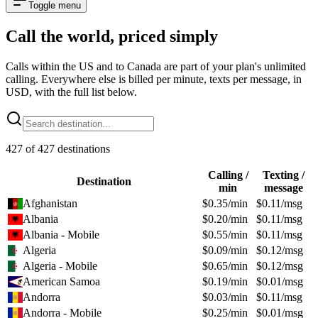
Toggle menu
Call the world,
priced simply
Calls within the US and to Canada are part of your plan's unlimited
calling. Everywhere else is billed per minute, texts per message, in
USD, with the full list below.
427
of
427
destinations
Calling /
Texting /
Destination
min
message
Afghanistan
$
0.35
/min
$
0.11
/msg
Albania
$
0.20
/min
$
0.11
/msg
Albania - Mobile
$
0.55
/min
$
0.11
/msg
Algeria
$
0.09
/min
$
0.12
/msg
Algeria - Mobile
$
0.65
/min
$
0.12
/msg
American Samoa
$
0.19
/min
$
0.01
/msg
Andorra
$
0.03
/min
$
0.11
/msg
Andorra - Mobile
$
0.25
/min
$
0.01
/msg