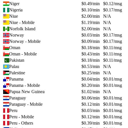
Niger
$
0.49
/min
$
0.12
/msg
Nigeria
$
0.10
/min
$
0.17
/msg
Niue
$
2.00
/min
N/A
Niue - Mobile
$
1.19
/min
N/A
Norfolk Island
$
2.00
/min
N/A
Norway
$
0.03
/min
$
0.17
/msg
Norway - Mobile
$
0.09
/min
$
0.17
/msg
Oman
$
0.18
/min
$
0.11
/msg
Oman - Mobile
$
0.43
/min
$
0.11
/msg
Pakistan
$
0.18
/min
$
0.11
/msg
Palau
$
0.53
/min
N/A
Palestine
$
0.25
/min
N/A
Panama
$
0.04
/min
$
0.01
/msg
Panama - Mobile
$
0.20
/min
$
0.01
/msg
Papua New Guinea
$
1.02
/min
N/A
Paraguay
$
0.06
/min
$
0.01
/msg
Paraguay - Mobile
$
0.12
/min
$
0.01
/msg
Peru
$
0.03
/min
$
0.01
/msg
Peru - Mobile
$
0.12
/min
$
0.01
/msg
Peru - Others
$
0.39
/min
$
0.01
/msg