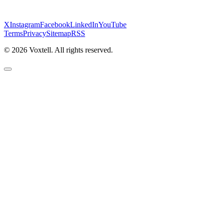
X
Instagram
Facebook
LinkedIn
YouTube
Terms
Privacy
Sitemap
RSS
©
2026
Voxtell. All rights reserved.