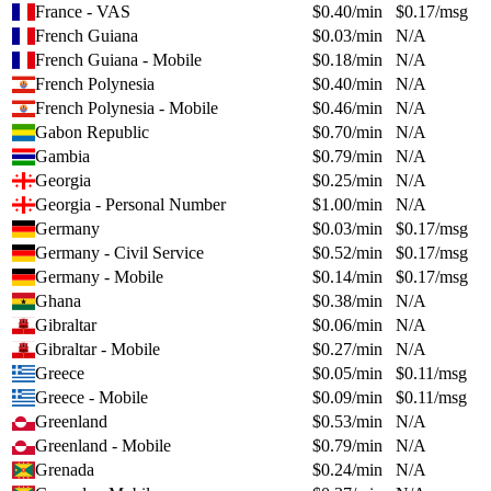
France - VAS
$
0.40
/min
$
0.17
/msg
French Guiana
$
0.03
/min
N/A
French Guiana - Mobile
$
0.18
/min
N/A
French Polynesia
$
0.40
/min
N/A
French Polynesia - Mobile
$
0.46
/min
N/A
Gabon Republic
$
0.70
/min
N/A
Gambia
$
0.79
/min
N/A
Georgia
$
0.25
/min
N/A
Georgia - Personal Number
$
1.00
/min
N/A
Germany
$
0.03
/min
$
0.17
/msg
Germany - Civil Service
$
0.52
/min
$
0.17
/msg
Germany - Mobile
$
0.14
/min
$
0.17
/msg
Ghana
$
0.38
/min
N/A
Gibraltar
$
0.06
/min
N/A
Gibraltar - Mobile
$
0.27
/min
N/A
Greece
$
0.05
/min
$
0.11
/msg
Greece - Mobile
$
0.09
/min
$
0.11
/msg
Greenland
$
0.53
/min
N/A
Greenland - Mobile
$
0.79
/min
N/A
Grenada
$
0.24
/min
N/A