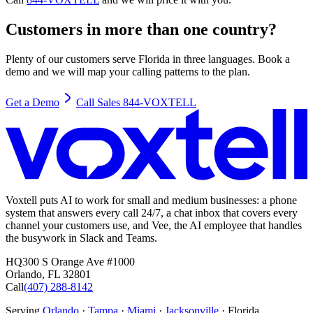
Customers in more than one country?
Plenty of our customers serve Florida in three languages. Book a
demo and we will map your calling patterns to the plan.
Get a Demo
Call Sales 844-VOXTELL
Voxtell puts AI to work for small and medium businesses: a phone
system that answers every call 24/7, a chat inbox that covers every
channel your customers use, and Vee, the AI employee that handles
the busywork in Slack and Teams.
HQ
300 S Orange Ave #1000
Orlando
,
FL
32801
Call
(407) 288-8142
Serving
Orlando
·
Tampa
·
Miami
·
Jacksonville
· Florida