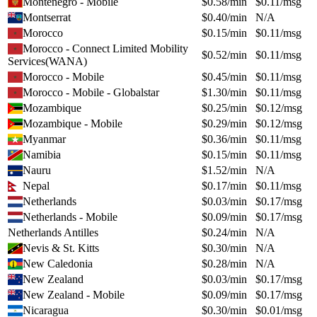
Montenegro - Mobile
$
0.58
/min
$
0.11
/msg
Montserrat
$
0.40
/min
N/A
Morocco
$
0.15
/min
$
0.11
/msg
Morocco - Connect Limited Mobility
$
0.52
/min
$
0.11
/msg
Services(WANA)
Morocco - Mobile
$
0.45
/min
$
0.11
/msg
Morocco - Mobile - Globalstar
$
1.30
/min
$
0.11
/msg
Mozambique
$
0.25
/min
$
0.12
/msg
Mozambique - Mobile
$
0.29
/min
$
0.12
/msg
Myanmar
$
0.36
/min
$
0.11
/msg
Namibia
$
0.15
/min
$
0.11
/msg
Nauru
$
1.52
/min
N/A
Nepal
$
0.17
/min
$
0.11
/msg
Netherlands
$
0.03
/min
$
0.17
/msg
Netherlands - Mobile
$
0.09
/min
$
0.17
/msg
Netherlands Antilles
$
0.24
/min
N/A
Nevis & St. Kitts
$
0.30
/min
N/A
New Caledonia
$
0.28
/min
N/A
New Zealand
$
0.03
/min
$
0.17
/msg
New Zealand - Mobile
$
0.09
/min
$
0.17
/msg
Nicaragua
$
0.30
/min
$
0.01
/msg