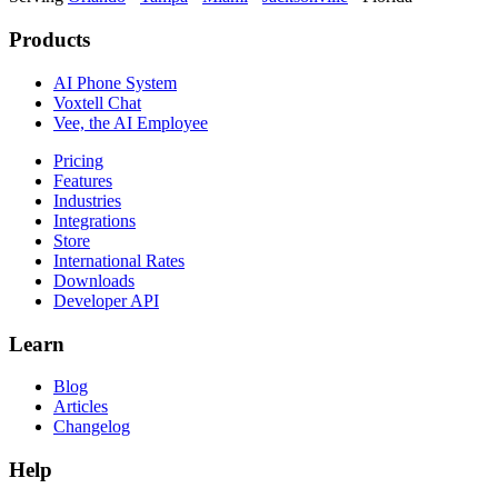
Products
AI Phone System
Voxtell Chat
Vee, the AI Employee
Pricing
Features
Industries
Integrations
Store
International Rates
Downloads
Developer API
Learn
Blog
Articles
Changelog
Help