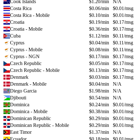
Cook Islands
$
1.20
/min
N/A
Costa Rica
$
0.06
/min
$
0.01
/msg
Costa Rica - Mobile
$
0.10
/min
$
0.01
/msg
Croatia
$
0.19
/min
$
0.17
/msg
Croatia - Mobile
$
0.36
/min
$
0.17
/msg
Cuba
$
1.12
/min
$
0.11
/msg
Cyprus
$
0.04
/min
$
0.11
/msg
Cyprus - Mobile
$
0.08
/min
$
0.11
/msg
Cyprus - NGN
$
0.17
/min
$
0.17
/msg
Czech Republic
$
0.05
/min
$
0.17
/msg
Czech Republic - Mobile
$
0.13
/min
$
0.17
/msg
Denmark
$
0.03
/min
$
0.17
/msg
Denmark - Mobile
$
0.04
/min
N/A
Diego Garcia
$
1.98
/min
N/A
Djibouti
$
0.54
/min
N/A
Dominica
$
0.24
/min
$
0.01
/msg
Dominica - Mobile
$
0.38
/min
$
0.01
/msg
Dominican Republic
$
0.29
/min
$
0.01
/msg
Dominican Republic - Mobile
$
0.29
/min
$
0.01
/msg
East Timor
$
1.37
/min
N/A
Ecuador
$
0.18
/min
$
0.01
/msg