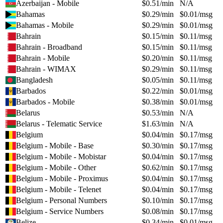
Azerbaijan - Mobile
$
0.51
/min
N/A
Bahamas
$
0.29
/min
$
0.01
/msg
Bahamas - Mobile
$
0.29
/min
$
0.01
/msg
Bahrain
$
0.15
/min
$
0.11
/msg
Bahrain - Broadband
$
0.15
/min
$
0.11
/msg
Bahrain - Mobile
$
0.20
/min
$
0.11
/msg
Bahrain - WIMAX
$
0.29
/min
$
0.11
/msg
Bangladesh
$
0.05
/min
$
0.11
/msg
Barbados
$
0.22
/min
$
0.01
/msg
Barbados - Mobile
$
0.38
/min
$
0.01
/msg
Belarus
$
0.53
/min
N/A
Belarus - Telematic Service
$
1.63
/min
N/A
Belgium
$
0.04
/min
$
0.17
/msg
Belgium - Mobile - Base
$
0.30
/min
$
0.17
/msg
Belgium - Mobile - Mobistar
$
0.04
/min
$
0.17
/msg
Belgium - Mobile - Other
$
0.62
/min
$
0.17
/msg
Belgium - Mobile - Proximus
$
0.04
/min
$
0.17
/msg
Belgium - Mobile - Telenet
$
0.04
/min
$
0.17
/msg
Belgium - Personal Numbers
$
0.10
/min
$
0.17
/msg
Belgium - Service Numbers
$
0.08
/min
$
0.17
/msg
Belize
$
0.34
/min
$
0.01
/msg