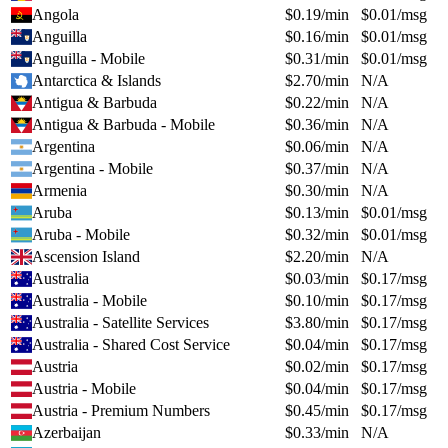
Angola
$
0.19
/min
$
0.01
/msg
Anguilla
$
0.16
/min
$
0.01
/msg
Anguilla - Mobile
$
0.31
/min
$
0.01
/msg
Antarctica & Islands
$
2.70
/min
N/A
Antigua & Barbuda
$
0.22
/min
N/A
Antigua & Barbuda - Mobile
$
0.36
/min
N/A
Argentina
$
0.06
/min
N/A
Argentina - Mobile
$
0.37
/min
N/A
Armenia
$
0.30
/min
N/A
Aruba
$
0.13
/min
$
0.01
/msg
Aruba - Mobile
$
0.32
/min
$
0.01
/msg
Ascension Island
$
2.20
/min
N/A
Australia
$
0.03
/min
$
0.17
/msg
Australia - Mobile
$
0.10
/min
$
0.17
/msg
Australia - Satellite Services
$
3.80
/min
$
0.17
/msg
Australia - Shared Cost Service
$
0.04
/min
$
0.17
/msg
Austria
$
0.02
/min
$
0.17
/msg
Austria - Mobile
$
0.04
/min
$
0.17
/msg
Austria - Premium Numbers
$
0.45
/min
$
0.17
/msg
Azerbaijan
$
0.33
/min
N/A