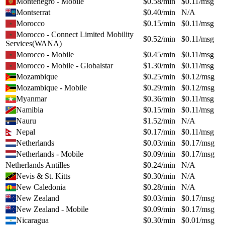
Montenegro - Mobile
$
0.58
/min
$
0.11
/msg
Montserrat
$
0.40
/min
N/A
Morocco
$
0.15
/min
$
0.11
/msg
Morocco - Connect Limited Mobility
$
0.52
/min
$
0.11
/msg
Services(WANA)
Morocco - Mobile
$
0.45
/min
$
0.11
/msg
Morocco - Mobile - Globalstar
$
1.30
/min
$
0.11
/msg
Mozambique
$
0.25
/min
$
0.12
/msg
Mozambique - Mobile
$
0.29
/min
$
0.12
/msg
Myanmar
$
0.36
/min
$
0.11
/msg
Namibia
$
0.15
/min
$
0.11
/msg
Nauru
$
1.52
/min
N/A
Nepal
$
0.17
/min
$
0.11
/msg
Netherlands
$
0.03
/min
$
0.17
/msg
Netherlands - Mobile
$
0.09
/min
$
0.17
/msg
Netherlands Antilles
$
0.24
/min
N/A
Nevis & St. Kitts
$
0.30
/min
N/A
New Caledonia
$
0.28
/min
N/A
New Zealand
$
0.03
/min
$
0.17
/msg
New Zealand - Mobile
$
0.09
/min
$
0.17
/msg
Nicaragua
$
0.30
/min
$
0.01
/msg