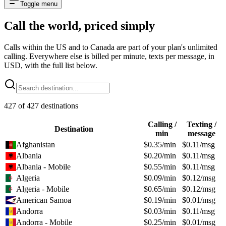
Toggle menu
Call the world,
priced simply
Calls within the US and to Canada are part of your plan's unlimited
calling. Everywhere else is billed per minute, texts per message, in
USD, with the full list below.
427
of
427
destinations
Calling /
Texting /
Destination
min
message
Afghanistan
$
0.35
/min
$
0.11
/msg
Albania
$
0.20
/min
$
0.11
/msg
Albania - Mobile
$
0.55
/min
$
0.11
/msg
Algeria
$
0.09
/min
$
0.12
/msg
Algeria - Mobile
$
0.65
/min
$
0.12
/msg
American Samoa
$
0.19
/min
$
0.01
/msg
Andorra
$
0.03
/min
$
0.11
/msg
Andorra - Mobile
$
0.25
/min
$
0.01
/msg