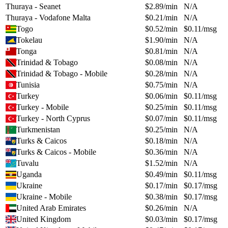
Thuraya - Seanet
$
2.89
/min
N/A
Thuraya - Vodafone Malta
$
0.21
/min
N/A
Togo
$
0.52
/min
$
0.11
/msg
Tokelau
$
1.90
/min
N/A
Tonga
$
0.81
/min
N/A
Trinidad & Tobago
$
0.08
/min
N/A
Trinidad & Tobago - Mobile
$
0.28
/min
N/A
Tunisia
$
0.75
/min
N/A
Turkey
$
0.06
/min
$
0.11
/msg
Turkey - Mobile
$
0.25
/min
$
0.11
/msg
Turkey - North Cyprus
$
0.07
/min
$
0.11
/msg
Turkmenistan
$
0.25
/min
N/A
Turks & Caicos
$
0.18
/min
N/A
Turks & Caicos - Mobile
$
0.36
/min
N/A
Tuvalu
$
1.52
/min
N/A
Uganda
$
0.49
/min
$
0.11
/msg
Ukraine
$
0.17
/min
$
0.17
/msg
Ukraine - Mobile
$
0.38
/min
$
0.17
/msg
United Arab Emirates
$
0.26
/min
N/A
United Kingdom
$
0.03
/min
$
0.17
/msg