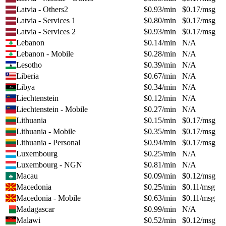
Latvia - Others2
$
0.93
/min
$
0.17
/msg
Latvia - Services 1
$
0.80
/min
$
0.17
/msg
Latvia - Services 2
$
0.93
/min
$
0.17
/msg
Lebanon
$
0.14
/min
N/A
Lebanon - Mobile
$
0.28
/min
N/A
Lesotho
$
0.39
/min
N/A
Liberia
$
0.67
/min
N/A
Libya
$
0.34
/min
N/A
Liechtenstein
$
0.12
/min
N/A
Liechtenstein - Mobile
$
0.27
/min
N/A
Lithuania
$
0.15
/min
$
0.17
/msg
Lithuania - Mobile
$
0.35
/min
$
0.17
/msg
Lithuania - Personal
$
0.94
/min
$
0.17
/msg
Luxembourg
$
0.25
/min
N/A
Luxembourg - NGN
$
0.81
/min
N/A
Macau
$
0.09
/min
$
0.12
/msg
Macedonia
$
0.25
/min
$
0.11
/msg
Macedonia - Mobile
$
0.63
/min
$
0.11
/msg
Madagascar
$
0.99
/min
N/A
Malawi
$
0.52
/min
$
0.12
/msg