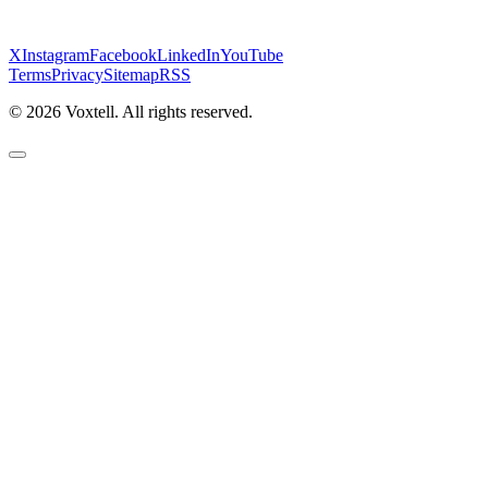
X
Instagram
Facebook
LinkedIn
YouTube
Terms
Privacy
Sitemap
RSS
©
2026
Voxtell. All rights reserved.