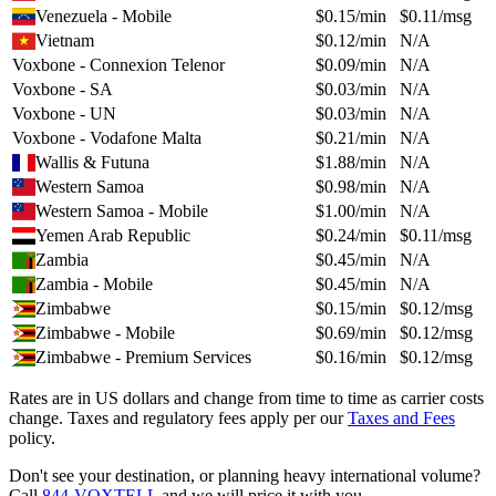
Venezuela - Mobile
$
0.15
/min
$
0.11
/msg
Vietnam
$
0.12
/min
N/A
Voxbone - Connexion Telenor
$
0.09
/min
N/A
Voxbone - SA
$
0.03
/min
N/A
Voxbone - UN
$
0.03
/min
N/A
Voxbone - Vodafone Malta
$
0.21
/min
N/A
Wallis & Futuna
$
1.88
/min
N/A
Western Samoa
$
0.98
/min
N/A
Western Samoa - Mobile
$
1.00
/min
N/A
Yemen Arab Republic
$
0.24
/min
$
0.11
/msg
Zambia
$
0.45
/min
N/A
Zambia - Mobile
$
0.45
/min
N/A
Zimbabwe
$
0.15
/min
$
0.12
/msg
Zimbabwe - Mobile
$
0.69
/min
$
0.12
/msg
Zimbabwe - Premium Services
$
0.16
/min
$
0.12
/msg
Rates are in US dollars and change from time to time as carrier costs
change. Taxes and regulatory fees apply per our
Taxes and Fees
policy.
Don't see your destination, or planning heavy international volume?
Call
844-VOXTELL
and we will price it with you.