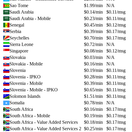
Sao Tome
$
1.99
/min
N/A
Saudi Arabia
$
0.14
/min
$
0.11
/msg
Saudi Arabia - Mobile
$
0.23
/min
$
0.11
/msg
Senegal
$
0.45
/min
$
0.12
/msg
Serbia
$
0.39
/min
$
0.17
/msg
Seychelles
$
0.70
/min
$
0.17
/msg
Sierra Leone
$
0.72
/min
N/A
Singapore
$
0.08
/min
$
0.12
/msg
Slovakia
$
0.03
/min
N/A
Slovakia - Mobile
$
0.16
/min
N/A
Slovenia
$
0.19
/min
$
0.11
/msg
Slovenia - IPKO
$
0.28
/min
$
0.11
/msg
Slovenia - Mobile
$
0.39
/min
$
0.11
/msg
Slovenia - Mobile - IPKO
$
0.65
/min
$
0.11
/msg
Solomon Islands
$
1.51
/min
$
0.11
/msg
Somalia
$
0.78
/min
N/A
South Africa
$
0.16
/min
$
0.17
/msg
South Africa - Mobile
$
0.19
/min
$
0.17
/msg
South Africa - Value Added Services
$
0.18
/min
$
0.17
/msg
South Africa - Value Added Services 2
$
0.25
/min
$
0.17
/msg