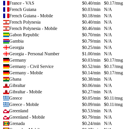
France - VAS
$
0.40
/min
$
0.17
/msg
French Guiana
$
0.03
/min
N/A
French Guiana - Mobile
$
0.18
/min
N/A
French Polynesia
$
0.40
/min
N/A
French Polynesia - Mobile
$
0.46
/min
N/A
Gabon Republic
$
0.70
/min
N/A
Gambia
$
0.79
/min
N/A
Georgia
$
0.25
/min
N/A
Georgia - Personal Number
$
1.00
/min
N/A
Germany
$
0.03
/min
$
0.17
/msg
Germany - Civil Service
$
0.52
/min
$
0.17
/msg
Germany - Mobile
$
0.14
/min
$
0.17
/msg
Ghana
$
0.38
/min
N/A
Gibraltar
$
0.06
/min
N/A
Gibraltar - Mobile
$
0.27
/min
N/A
Greece
$
0.05
/min
$
0.11
/msg
Greece - Mobile
$
0.09
/min
$
0.11
/msg
Greenland
$
0.53
/min
N/A
Greenland - Mobile
$
0.79
/min
N/A
Grenada
$
0.24
/min
N/A