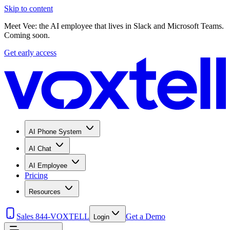
Skip to content
Meet Vee: the AI employee that lives in Slack and Microsoft Teams.
Coming soon.
Get early access
AI Phone System
AI Chat
AI Employee
Pricing
Resources
Sales 844-VOXTELL
Get a Demo
Login