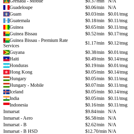
Grenada - Mobile
$
0.37
/min
N/A
Guadeloupe
$
0.06
/min
N/A
Guam
$
0.03
/min
$
0.01
/msg
Guatemala
$
0.18
/min
$
0.11
/msg
Guinea
$
0.65
/min
$
0.11
/msg
Guinea Bissau
$
0.52
/min
$
0.17
/msg
Guinea Bissau - Premium Rate
$
1.17
/min
$
0.12
/msg
Services
Guyana
$
0.38
/min
$
0.01
/msg
Haiti
$
0.49
/min
$
0.14
/msg
Honduras
$
0.19
/min
$
0.01
/msg
Hong Kong
$
0.05
/min
$
0.14
/msg
Hungary
$
0.05
/min
$
0.11
/msg
Hungary - Mobile
$
0.07
/min
$
0.11
/msg
Iceland
$
0.05
/min
$
0.14
/msg
India
$
0.05
/min
$
0.11
/msg
Indonesia
$
0.16
/min
$
0.11
/msg
Inmarsat
$
9.84
/min
N/A
Inmarsat - Aero
$
6.58
/min
N/A
Inmarsat - B
$
2.62
/min
N/A
Inmarsat - B HSD
$
12.70
/min
N/A