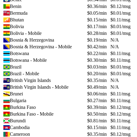
Benin
$
0.36
/min
$
0.12
/msg
Bermuda
$
0.05
/min
$
0.01
/msg
Bhutan
$
0.15
/min
$
0.11
/msg
Bolivia
$
0.17
/min
$
0.01
/msg
Bolivia - Mobile
$
0.28
/min
$
0.01
/msg
Bosnia & Herzegovina
$
0.19
/min
N/A
Bosnia & Herzegovina - Mobile
$
0.42
/min
N/A
Botswana
$
0.22
/min
$
0.11
/msg
Botswana - Mobile
$
0.30
/min
$
0.11
/msg
Brazil
$
0.03
/min
$
0.01
/msg
Brazil - Mobile
$
0.20
/min
$
0.01
/msg
British Virgin Islands
$
0.35
/min
N/A
British Virgin Islands - Mobile
$
0.49
/min
N/A
Brunei
$
0.06
/min
$
0.11
/msg
Bulgaria
$
0.27
/min
$
0.11
/msg
Burkina Faso
$
0.39
/min
$
0.12
/msg
Burkina Faso - Mobile
$
0.50
/min
$
0.12
/msg
Burundi
$
0.81
/min
$
0.11
/msg
Cambodia
$
0.15
/min
$
0.11
/msg
Cameroon
$
0.35
/min
$
0.12
/msg