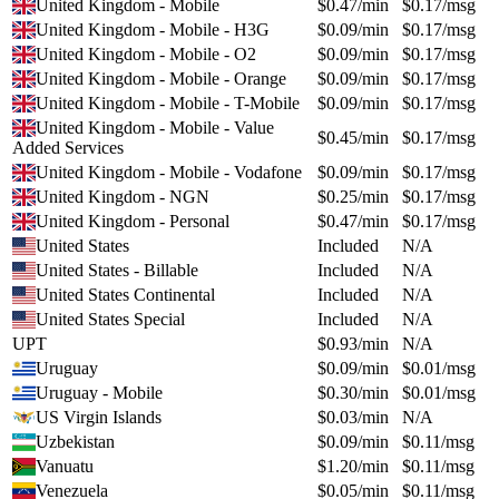
United Kingdom - Mobile
$
0.47
/min
$
0.17
/msg
United Kingdom - Mobile - H3G
$
0.09
/min
$
0.17
/msg
United Kingdom - Mobile - O2
$
0.09
/min
$
0.17
/msg
United Kingdom - Mobile - Orange
$
0.09
/min
$
0.17
/msg
United Kingdom - Mobile - T-Mobile
$
0.09
/min
$
0.17
/msg
United Kingdom - Mobile - Value
$
0.45
/min
$
0.17
/msg
Added Services
United Kingdom - Mobile - Vodafone
$
0.09
/min
$
0.17
/msg
United Kingdom - NGN
$
0.25
/min
$
0.17
/msg
United Kingdom - Personal
$
0.47
/min
$
0.17
/msg
United States
Included
N/A
United States - Billable
Included
N/A
United States Continental
Included
N/A
United States Special
Included
N/A
UPT
$
0.93
/min
N/A
Uruguay
$
0.09
/min
$
0.01
/msg
Uruguay - Mobile
$
0.30
/min
$
0.01
/msg
US Virgin Islands
$
0.03
/min
N/A
Uzbekistan
$
0.09
/min
$
0.11
/msg
Vanuatu
$
1.20
/min
$
0.11
/msg
Venezuela
$
0.05
/min
$
0.11
/msg