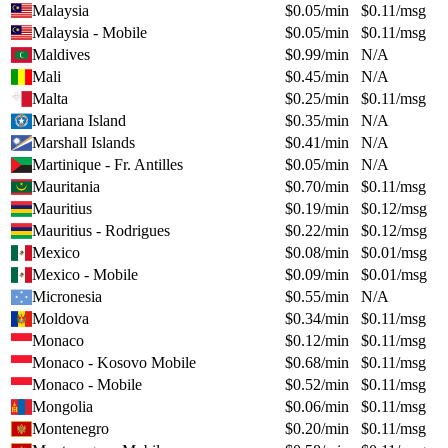
Malaysia
$
0.05
/min
$
0.11
/msg
Malaysia - Mobile
$
0.05
/min
$
0.11
/msg
Maldives
$
0.99
/min
N/A
Mali
$
0.45
/min
N/A
Malta
$
0.25
/min
$
0.11
/msg
Mariana Island
$
0.35
/min
N/A
Marshall Islands
$
0.41
/min
N/A
Martinique - Fr. Antilles
$
0.05
/min
N/A
Mauritania
$
0.70
/min
$
0.11
/msg
Mauritius
$
0.19
/min
$
0.12
/msg
Mauritius - Rodrigues
$
0.22
/min
$
0.12
/msg
Mexico
$
0.08
/min
$
0.01
/msg
Mexico - Mobile
$
0.09
/min
$
0.01
/msg
Micronesia
$
0.55
/min
N/A
Moldova
$
0.34
/min
$
0.11
/msg
Monaco
$
0.12
/min
$
0.11
/msg
Monaco - Kosovo Mobile
$
0.68
/min
$
0.11
/msg
Monaco - Mobile
$
0.52
/min
$
0.11
/msg
Mongolia
$
0.06
/min
$
0.11
/msg
Montenegro
$
0.20
/min
$
0.11
/msg