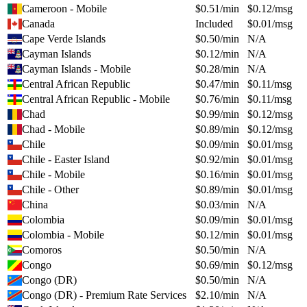
Cameroon - Mobile
$
0.51
/min
$
0.12
/msg
Canada
Included
$
0.01
/msg
Cape Verde Islands
$
0.50
/min
N/A
Cayman Islands
$
0.12
/min
N/A
Cayman Islands - Mobile
$
0.28
/min
N/A
Central African Republic
$
0.47
/min
$
0.11
/msg
Central African Republic - Mobile
$
0.76
/min
$
0.11
/msg
Chad
$
0.99
/min
$
0.12
/msg
Chad - Mobile
$
0.89
/min
$
0.12
/msg
Chile
$
0.09
/min
$
0.01
/msg
Chile - Easter Island
$
0.92
/min
$
0.01
/msg
Chile - Mobile
$
0.16
/min
$
0.01
/msg
Chile - Other
$
0.89
/min
$
0.01
/msg
China
$
0.03
/min
N/A
Colombia
$
0.09
/min
$
0.01
/msg
Colombia - Mobile
$
0.12
/min
$
0.01
/msg
Comoros
$
0.50
/min
N/A
Congo
$
0.69
/min
$
0.12
/msg
Congo (DR)
$
0.50
/min
N/A
Congo (DR) - Premium Rate Services
$
2.10
/min
N/A