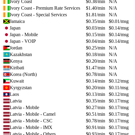
Ivory Coast
$
0.38
/min
N/A
Ivory Coast - Premium Rate Services
$
1.40
/min
N/A
Ivory Coast - Special Services
$
1.81
/min
N/A
Jamaica
$
0.35
/min
$
0.01
/msg
Japan
$
0.03
/min
$
0.14
/msg
Japan - Mobile
$
0.15
/min
$
0.14
/msg
Japan - VOIP
$
0.04
/min
$
0.14
/msg
Jordan
$
0.25
/min
N/A
Kazakhstan
$
0.18
/min
N/A
Kenya
$
0.20
/min
N/A
Kiribati
$
1.47
/min
N/A
Korea (North)
$
0.78
/min
N/A
Kuwait
$
0.14
/min
$
0.12
/msg
Kyrgyzstan
$
0.20
/min
$
0.11
/msg
Laos
$
0.13
/min
$
0.12
/msg
Latvia
$
0.35
/min
$
0.17
/msg
Latvia - Mobile
$
0.27
/min
$
0.17
/msg
Latvia - Mobile - Camel
$
0.51
/min
$
0.17
/msg
Latvia - Mobile - CSC
$
0.78
/min
$
0.17
/msg
Latvia - Mobile - IMX
$
0.91
/min
$
0.17
/msg
Latvia - Mobile - Others
$
0.93
/min
$
0.17
/msg