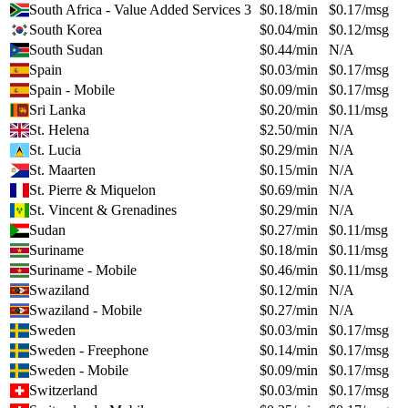
South Africa - Value Added Services 3
$
0.18
/min
$
0.17
/msg
South Korea
$
0.04
/min
$
0.12
/msg
South Sudan
$
0.44
/min
N/A
Spain
$
0.03
/min
$
0.17
/msg
Spain - Mobile
$
0.09
/min
$
0.17
/msg
Sri Lanka
$
0.20
/min
$
0.11
/msg
St. Helena
$
2.50
/min
N/A
St. Lucia
$
0.29
/min
N/A
St. Maarten
$
0.15
/min
N/A
St. Pierre & Miquelon
$
0.69
/min
N/A
St. Vincent & Grenadines
$
0.29
/min
N/A
Sudan
$
0.27
/min
$
0.11
/msg
Suriname
$
0.18
/min
$
0.11
/msg
Suriname - Mobile
$
0.46
/min
$
0.11
/msg
Swaziland
$
0.12
/min
N/A
Swaziland - Mobile
$
0.27
/min
N/A
Sweden
$
0.03
/min
$
0.17
/msg
Sweden - Freephone
$
0.14
/min
$
0.17
/msg
Sweden - Mobile
$
0.09
/min
$
0.17
/msg
Switzerland
$
0.03
/min
$
0.17
/msg