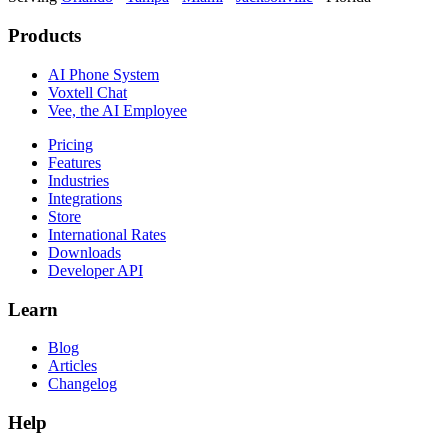
Products
AI Phone System
Voxtell Chat
Vee, the AI Employee
Pricing
Features
Industries
Integrations
Store
International Rates
Downloads
Developer API
Learn
Blog
Articles
Changelog
Help