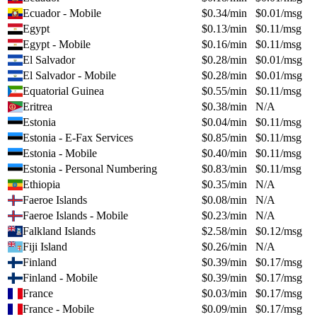
Ecuador - Mobile
$
0.34
/min
$
0.01
/msg
Egypt
$
0.13
/min
$
0.11
/msg
Egypt - Mobile
$
0.16
/min
$
0.11
/msg
El Salvador
$
0.28
/min
$
0.01
/msg
El Salvador - Mobile
$
0.28
/min
$
0.01
/msg
Equatorial Guinea
$
0.55
/min
$
0.11
/msg
Eritrea
$
0.38
/min
N/A
Estonia
$
0.04
/min
$
0.11
/msg
Estonia - E-Fax Services
$
0.85
/min
$
0.11
/msg
Estonia - Mobile
$
0.40
/min
$
0.11
/msg
Estonia - Personal Numbering
$
0.83
/min
$
0.11
/msg
Ethiopia
$
0.35
/min
N/A
Faeroe Islands
$
0.08
/min
N/A
Faeroe Islands - Mobile
$
0.23
/min
N/A
Falkland Islands
$
2.58
/min
$
0.12
/msg
Fiji Island
$
0.26
/min
N/A
Finland
$
0.39
/min
$
0.17
/msg
Finland - Mobile
$
0.39
/min
$
0.17
/msg
France
$
0.03
/min
$
0.17
/msg
France - Mobile
$
0.09
/min
$
0.17
/msg