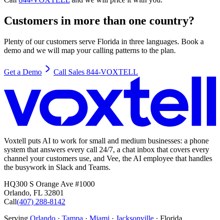
Customers in more than one country?
Plenty of our customers serve Florida in three languages. Book a
demo and we will map your calling patterns to the plan.
Get a Demo
Call Sales 844-VOXTELL
Voxtell puts AI to work for small and medium businesses: a phone
system that answers every call 24/7, a chat inbox that covers every
channel your customers use, and Vee, the AI employee that handles
the busywork in Slack and Teams.
HQ
300 S Orange Ave #1000
Orlando
,
FL
32801
Call
(407) 288-8142
Serving
Orlando
·
Tampa
·
Miami
·
Jacksonville
· Florida