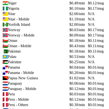
Niger
$
0.49
/min
$
0.12
/msg
Nigeria
$
0.10
/min
$
0.17
/msg
Niue
$
2.00
/min
N/A
Niue - Mobile
$
1.19
/min
N/A
Norfolk Island
$
2.00
/min
N/A
Norway
$
0.03
/min
$
0.17
/msg
Norway - Mobile
$
0.09
/min
$
0.17
/msg
Oman
$
0.18
/min
$
0.11
/msg
Oman - Mobile
$
0.43
/min
$
0.11
/msg
Pakistan
$
0.18
/min
$
0.11
/msg
Palau
$
0.53
/min
N/A
Palestine
$
0.25
/min
N/A
Panama
$
0.04
/min
$
0.01
/msg
Panama - Mobile
$
0.20
/min
$
0.01
/msg
Papua New Guinea
$
1.02
/min
N/A
Paraguay
$
0.06
/min
$
0.01
/msg
Paraguay - Mobile
$
0.12
/min
$
0.01
/msg
Peru
$
0.03
/min
$
0.01
/msg
Peru - Mobile
$
0.12
/min
$
0.01
/msg
Peru - Others
$
0.39
/min
$
0.01
/msg