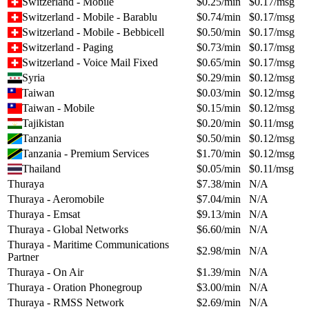
Switzerland - Mobile
$
0.25
/min
$
0.17
/msg
Switzerland - Mobile - Barablu
$
0.74
/min
$
0.17
/msg
Switzerland - Mobile - Bebbicell
$
0.50
/min
$
0.17
/msg
Switzerland - Paging
$
0.73
/min
$
0.17
/msg
Switzerland - Voice Mail Fixed
$
0.65
/min
$
0.17
/msg
Syria
$
0.29
/min
$
0.12
/msg
Taiwan
$
0.03
/min
$
0.12
/msg
Taiwan - Mobile
$
0.15
/min
$
0.12
/msg
Tajikistan
$
0.20
/min
$
0.11
/msg
Tanzania
$
0.50
/min
$
0.12
/msg
Tanzania - Premium Services
$
1.70
/min
$
0.12
/msg
Thailand
$
0.05
/min
$
0.11
/msg
Thuraya
$
7.38
/min
N/A
Thuraya - Aeromobile
$
7.04
/min
N/A
Thuraya - Emsat
$
9.13
/min
N/A
Thuraya - Global Networks
$
6.60
/min
N/A
Thuraya - Maritime Communications
$
2.98
/min
N/A
Partner
Thuraya - On Air
$
1.39
/min
N/A
Thuraya - Oration Phonegroup
$
3.00
/min
N/A
Thuraya - RMSS Network
$
2.69
/min
N/A