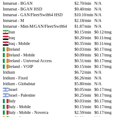
Inmarsat - BGAN
$
2.70
/min
N/A
Inmarsat - BGAN HSD
$
9.40
/min
N/A
Inmarsat - GAN/Fleet/Swift64 HSD
$
10.10
/min
N/A
Inmarsat - M
$
2.18
/min
N/A
Inmarsat - Mini-M/GAN/Fleet/Swift64
$
1.87
/min
N/A
Iran
$
0.15
/min
$
0.12
/msg
Iraq
$
0.20
/min
$
0.11
/msg
Iraq - Mobile
$
0.35
/min
$
0.11
/msg
Ireland
$
0.03
/min
$
0.17
/msg
Ireland - Mobile
$
0.09
/min
$
0.17
/msg
Ireland - Universal Access
$
0.51
/min
$
0.17
/msg
Ireland - VOIP
$
0.15
/min
$
0.17
/msg
Iridium
$
6.72
/min
N/A
Iridium - Fixed
$
6.26
/min
N/A
Iridium - Globalstar
$
5.80
/min
N/A
Israel
$
0.05
/min
$
0.17
/msg
Israel - Palestine
$
0.25
/min
$
0.17
/msg
Italy
$
0.03
/min
$
0.17
/msg
Italy - Mobile
$
0.15
/min
$
0.17
/msg
Italy - Mobile - Noverca
$
2.59
/min
$
0.17
/msg