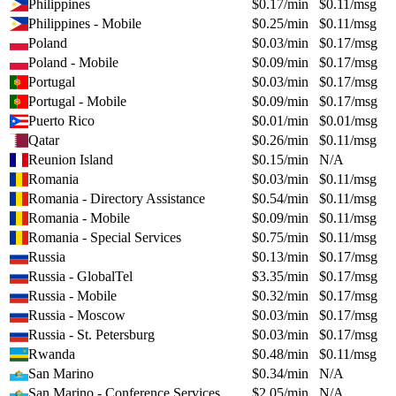
Philippines
$
0.17
/min
$
0.11
/msg
Philippines - Mobile
$
0.25
/min
$
0.11
/msg
Poland
$
0.03
/min
$
0.17
/msg
Poland - Mobile
$
0.09
/min
$
0.17
/msg
Portugal
$
0.03
/min
$
0.17
/msg
Portugal - Mobile
$
0.09
/min
$
0.17
/msg
Puerto Rico
$
0.01
/min
$
0.01
/msg
Qatar
$
0.26
/min
$
0.11
/msg
Reunion Island
$
0.15
/min
N/A
Romania
$
0.03
/min
$
0.11
/msg
Romania - Directory Assistance
$
0.54
/min
$
0.11
/msg
Romania - Mobile
$
0.09
/min
$
0.11
/msg
Romania - Special Services
$
0.75
/min
$
0.11
/msg
Russia
$
0.13
/min
$
0.17
/msg
Russia - GlobalTel
$
3.35
/min
$
0.17
/msg
Russia - Mobile
$
0.32
/min
$
0.17
/msg
Russia - Moscow
$
0.03
/min
$
0.17
/msg
Russia - St. Petersburg
$
0.03
/min
$
0.17
/msg
Rwanda
$
0.48
/min
$
0.11
/msg
San Marino
$
0.34
/min
N/A
San Marino - Conference Services
$
2.05
/min
N/A