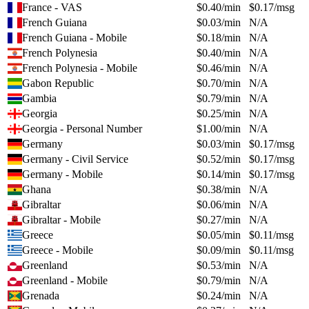
France - VAS
$
0.40
/min
$
0.17
/msg
French Guiana
$
0.03
/min
N/A
French Guiana - Mobile
$
0.18
/min
N/A
French Polynesia
$
0.40
/min
N/A
French Polynesia - Mobile
$
0.46
/min
N/A
Gabon Republic
$
0.70
/min
N/A
Gambia
$
0.79
/min
N/A
Georgia
$
0.25
/min
N/A
Georgia - Personal Number
$
1.00
/min
N/A
Germany
$
0.03
/min
$
0.17
/msg
Germany - Civil Service
$
0.52
/min
$
0.17
/msg
Germany - Mobile
$
0.14
/min
$
0.17
/msg
Ghana
$
0.38
/min
N/A
Gibraltar
$
0.06
/min
N/A
Gibraltar - Mobile
$
0.27
/min
N/A
Greece
$
0.05
/min
$
0.11
/msg
Greece - Mobile
$
0.09
/min
$
0.11
/msg
Greenland
$
0.53
/min
N/A
Greenland - Mobile
$
0.79
/min
N/A
Grenada
$
0.24
/min
N/A