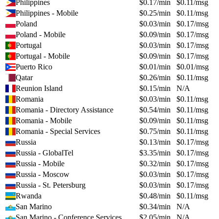
Philippines
$
0.17
/min
$
0.11
/msg
Philippines - Mobile
$
0.25
/min
$
0.11
/msg
Poland
$
0.03
/min
$
0.17
/msg
Poland - Mobile
$
0.09
/min
$
0.17
/msg
Portugal
$
0.03
/min
$
0.17
/msg
Portugal - Mobile
$
0.09
/min
$
0.17
/msg
Puerto Rico
$
0.01
/min
$
0.01
/msg
Qatar
$
0.26
/min
$
0.11
/msg
Reunion Island
$
0.15
/min
N/A
Romania
$
0.03
/min
$
0.11
/msg
Romania - Directory Assistance
$
0.54
/min
$
0.11
/msg
Romania - Mobile
$
0.09
/min
$
0.11
/msg
Romania - Special Services
$
0.75
/min
$
0.11
/msg
Russia
$
0.13
/min
$
0.17
/msg
Russia - GlobalTel
$
3.35
/min
$
0.17
/msg
Russia - Mobile
$
0.32
/min
$
0.17
/msg
Russia - Moscow
$
0.03
/min
$
0.17
/msg
Russia - St. Petersburg
$
0.03
/min
$
0.17
/msg
Rwanda
$
0.48
/min
$
0.11
/msg
San Marino
$
0.34
/min
N/A
San Marino - Conference Services
$
2.05
/min
N/A