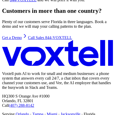
Customers in more than one country?
Plenty of our customers serve Florida in three languages. Book a
demo and we will map your calling patterns to the plan.
Get a Demo
Call Sales 844-VOXTELL
Voxtell puts AI to work for small and medium businesses: a phone
system that answers every call 24/7, a chat inbox that covers every
channel your customers use, and Vee, the AI employee that handles
the busywork in Slack and Teams.
HQ
300 S Orange Ave #1000
Orlando
,
FL
32801
Call
(407) 288-8142
Serving
Orlando
·
Tampa
·
Miami
·
Jacksonville
· Florida