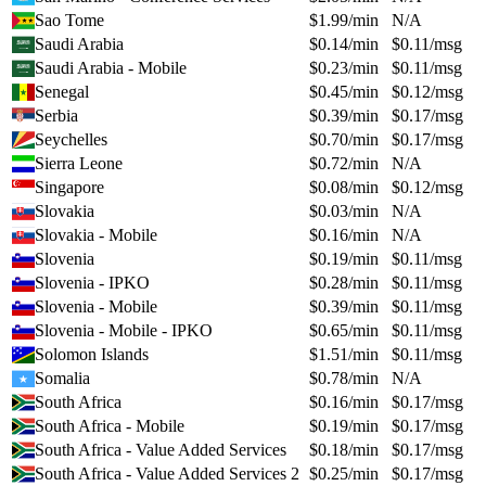
Sao Tome
$
1.99
/min
N/A
Saudi Arabia
$
0.14
/min
$
0.11
/msg
Saudi Arabia - Mobile
$
0.23
/min
$
0.11
/msg
Senegal
$
0.45
/min
$
0.12
/msg
Serbia
$
0.39
/min
$
0.17
/msg
Seychelles
$
0.70
/min
$
0.17
/msg
Sierra Leone
$
0.72
/min
N/A
Singapore
$
0.08
/min
$
0.12
/msg
Slovakia
$
0.03
/min
N/A
Slovakia - Mobile
$
0.16
/min
N/A
Slovenia
$
0.19
/min
$
0.11
/msg
Slovenia - IPKO
$
0.28
/min
$
0.11
/msg
Slovenia - Mobile
$
0.39
/min
$
0.11
/msg
Slovenia - Mobile - IPKO
$
0.65
/min
$
0.11
/msg
Solomon Islands
$
1.51
/min
$
0.11
/msg
Somalia
$
0.78
/min
N/A
South Africa
$
0.16
/min
$
0.17
/msg
South Africa - Mobile
$
0.19
/min
$
0.17
/msg
South Africa - Value Added Services
$
0.18
/min
$
0.17
/msg
South Africa - Value Added Services 2
$
0.25
/min
$
0.17
/msg