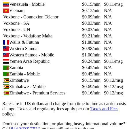
Venezuela - Mobile
$
0.15
/min
$
0.11
/msg
Vietnam
$
0.12
/min
N/A
Voxbone - Connexion Telenor
$
0.09
/min
N/A
Voxbone - SA
$
0.03
/min
N/A
Voxbone - UN
$
0.03
/min
N/A
Voxbone - Vodafone Malta
$
0.21
/min
N/A
Wallis & Futuna
$
1.88
/min
N/A
Western Samoa
$
0.98
/min
N/A
Western Samoa - Mobile
$
1.00
/min
N/A
Yemen Arab Republic
$
0.24
/min
$
0.11
/msg
Zambia
$
0.45
/min
N/A
Zambia - Mobile
$
0.45
/min
N/A
Zimbabwe
$
0.15
/min
$
0.12
/msg
Zimbabwe - Mobile
$
0.69
/min
$
0.12
/msg
Zimbabwe - Premium Services
$
0.16
/min
$
0.12
/msg
Rates are in US dollars and change from time to time as carrier costs
change. Taxes and regulatory fees apply per our
Taxes and Fees
policy.
Don't see your destination, or planning heavy international volume?
Call
844-VOXTELL
and we will price it with you.