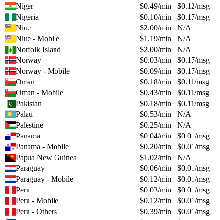
Niger
$
0.49
/min
$
0.12
/msg
Nigeria
$
0.10
/min
$
0.17
/msg
Niue
$
2.00
/min
N/A
Niue - Mobile
$
1.19
/min
N/A
Norfolk Island
$
2.00
/min
N/A
Norway
$
0.03
/min
$
0.17
/msg
Norway - Mobile
$
0.09
/min
$
0.17
/msg
Oman
$
0.18
/min
$
0.11
/msg
Oman - Mobile
$
0.43
/min
$
0.11
/msg
Pakistan
$
0.18
/min
$
0.11
/msg
Palau
$
0.53
/min
N/A
Palestine
$
0.25
/min
N/A
Panama
$
0.04
/min
$
0.01
/msg
Panama - Mobile
$
0.20
/min
$
0.01
/msg
Papua New Guinea
$
1.02
/min
N/A
Paraguay
$
0.06
/min
$
0.01
/msg
Paraguay - Mobile
$
0.12
/min
$
0.01
/msg
Peru
$
0.03
/min
$
0.01
/msg
Peru - Mobile
$
0.12
/min
$
0.01
/msg
Peru - Others
$
0.39
/min
$
0.01
/msg