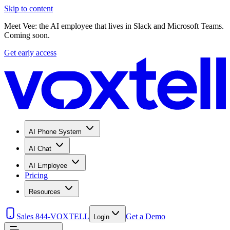
Skip to content
Meet Vee: the AI employee that lives in Slack and Microsoft Teams.
Coming soon.
Get early access
AI Phone System
AI Chat
AI Employee
Pricing
Resources
Sales 844-VOXTELL
Get a Demo
Login