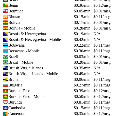
Benin
$
0.36
/min
$
0.12
/msg
Bermuda
$
0.05
/min
$
0.01
/msg
Bhutan
$
0.15
/min
$
0.11
/msg
Bolivia
$
0.17
/min
$
0.01
/msg
Bolivia - Mobile
$
0.28
/min
$
0.01
/msg
Bosnia & Herzegovina
$
0.19
/min
N/A
Bosnia & Herzegovina - Mobile
$
0.42
/min
N/A
Botswana
$
0.22
/min
$
0.11
/msg
Botswana - Mobile
$
0.30
/min
$
0.11
/msg
Brazil
$
0.03
/min
$
0.01
/msg
Brazil - Mobile
$
0.20
/min
$
0.01
/msg
British Virgin Islands
$
0.35
/min
N/A
British Virgin Islands - Mobile
$
0.49
/min
N/A
Brunei
$
0.06
/min
$
0.11
/msg
Bulgaria
$
0.27
/min
$
0.11
/msg
Burkina Faso
$
0.39
/min
$
0.12
/msg
Burkina Faso - Mobile
$
0.50
/min
$
0.12
/msg
Burundi
$
0.81
/min
$
0.11
/msg
Cambodia
$
0.15
/min
$
0.11
/msg
Cameroon
$
0.35
/min
$
0.12
/msg