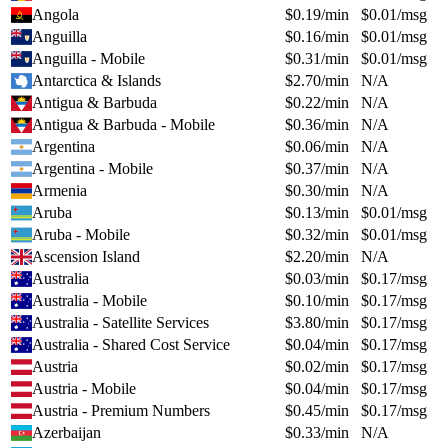
Angola
$
0.19
/min
$
0.01
/msg
Anguilla
$
0.16
/min
$
0.01
/msg
Anguilla - Mobile
$
0.31
/min
$
0.01
/msg
Antarctica & Islands
$
2.70
/min
N/A
Antigua & Barbuda
$
0.22
/min
N/A
Antigua & Barbuda - Mobile
$
0.36
/min
N/A
Argentina
$
0.06
/min
N/A
Argentina - Mobile
$
0.37
/min
N/A
Armenia
$
0.30
/min
N/A
Aruba
$
0.13
/min
$
0.01
/msg
Aruba - Mobile
$
0.32
/min
$
0.01
/msg
Ascension Island
$
2.20
/min
N/A
Australia
$
0.03
/min
$
0.17
/msg
Australia - Mobile
$
0.10
/min
$
0.17
/msg
Australia - Satellite Services
$
3.80
/min
$
0.17
/msg
Australia - Shared Cost Service
$
0.04
/min
$
0.17
/msg
Austria
$
0.02
/min
$
0.17
/msg
Austria - Mobile
$
0.04
/min
$
0.17
/msg
Austria - Premium Numbers
$
0.45
/min
$
0.17
/msg
Azerbaijan
$
0.33
/min
N/A