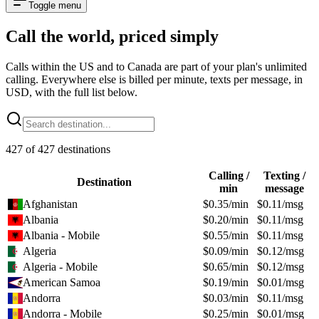
Toggle menu
Call the world,
priced simply
Calls within the US and to Canada are part of your plan's unlimited
calling. Everywhere else is billed per minute, texts per message, in
USD, with the full list below.
427
of
427
destinations
Calling /
Texting /
Destination
min
message
Afghanistan
$
0.35
/min
$
0.11
/msg
Albania
$
0.20
/min
$
0.11
/msg
Albania - Mobile
$
0.55
/min
$
0.11
/msg
Algeria
$
0.09
/min
$
0.12
/msg
Algeria - Mobile
$
0.65
/min
$
0.12
/msg
American Samoa
$
0.19
/min
$
0.01
/msg
Andorra
$
0.03
/min
$
0.11
/msg
Andorra - Mobile
$
0.25
/min
$
0.01
/msg