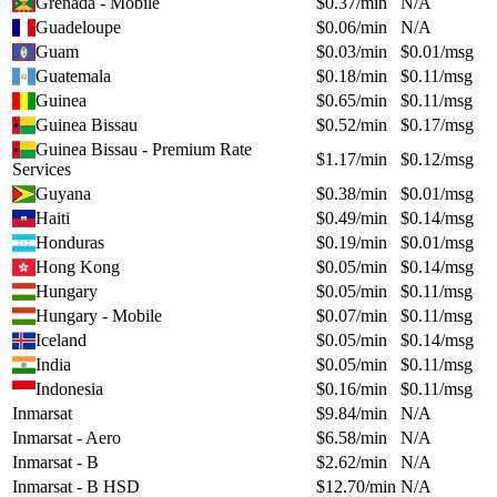
Grenada - Mobile
$
0.37
/min
N/A
Guadeloupe
$
0.06
/min
N/A
Guam
$
0.03
/min
$
0.01
/msg
Guatemala
$
0.18
/min
$
0.11
/msg
Guinea
$
0.65
/min
$
0.11
/msg
Guinea Bissau
$
0.52
/min
$
0.17
/msg
Guinea Bissau - Premium Rate
$
1.17
/min
$
0.12
/msg
Services
Guyana
$
0.38
/min
$
0.01
/msg
Haiti
$
0.49
/min
$
0.14
/msg
Honduras
$
0.19
/min
$
0.01
/msg
Hong Kong
$
0.05
/min
$
0.14
/msg
Hungary
$
0.05
/min
$
0.11
/msg
Hungary - Mobile
$
0.07
/min
$
0.11
/msg
Iceland
$
0.05
/min
$
0.14
/msg
India
$
0.05
/min
$
0.11
/msg
Indonesia
$
0.16
/min
$
0.11
/msg
Inmarsat
$
9.84
/min
N/A
Inmarsat - Aero
$
6.58
/min
N/A
Inmarsat - B
$
2.62
/min
N/A
Inmarsat - B HSD
$
12.70
/min
N/A