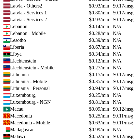
Latvia - Others2
$
0.93
/min
$
0.17
/msg
Latvia - Services 1
$
0.80
/min
$
0.17
/msg
Latvia - Services 2
$
0.93
/min
$
0.17
/msg
Lebanon
$
0.14
/min
N/A
Lebanon - Mobile
$
0.28
/min
N/A
Lesotho
$
0.39
/min
N/A
Liberia
$
0.67
/min
N/A
Libya
$
0.34
/min
N/A
Liechtenstein
$
0.12
/min
N/A
Liechtenstein - Mobile
$
0.27
/min
N/A
Lithuania
$
0.15
/min
$
0.17
/msg
Lithuania - Mobile
$
0.35
/min
$
0.17
/msg
Lithuania - Personal
$
0.94
/min
$
0.17
/msg
Luxembourg
$
0.25
/min
N/A
Luxembourg - NGN
$
0.81
/min
N/A
Macau
$
0.09
/min
$
0.12
/msg
Macedonia
$
0.25
/min
$
0.11
/msg
Macedonia - Mobile
$
0.63
/min
$
0.11
/msg
Madagascar
$
0.99
/min
N/A
Malawi
$
0.52
/min
$
0.12
/msg