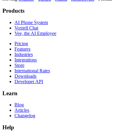
Products
AI Phone System
Voxtell Chat
Vee, the AI Employee
Pricing
Features
Industries
Integrations
Store
International Rates
Downloads
Developer API
Learn
Blog
Articles
Changelog
Help