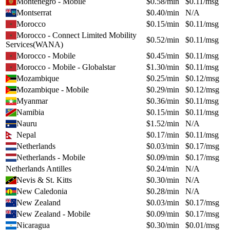
Montenegro - Mobile
$
0.58
/min
$
0.11
/msg
Montserrat
$
0.40
/min
N/A
Morocco
$
0.15
/min
$
0.11
/msg
Morocco - Connect Limited Mobility
$
0.52
/min
$
0.11
/msg
Services(WANA)
Morocco - Mobile
$
0.45
/min
$
0.11
/msg
Morocco - Mobile - Globalstar
$
1.30
/min
$
0.11
/msg
Mozambique
$
0.25
/min
$
0.12
/msg
Mozambique - Mobile
$
0.29
/min
$
0.12
/msg
Myanmar
$
0.36
/min
$
0.11
/msg
Namibia
$
0.15
/min
$
0.11
/msg
Nauru
$
1.52
/min
N/A
Nepal
$
0.17
/min
$
0.11
/msg
Netherlands
$
0.03
/min
$
0.17
/msg
Netherlands - Mobile
$
0.09
/min
$
0.17
/msg
Netherlands Antilles
$
0.24
/min
N/A
Nevis & St. Kitts
$
0.30
/min
N/A
New Caledonia
$
0.28
/min
N/A
New Zealand
$
0.03
/min
$
0.17
/msg
New Zealand - Mobile
$
0.09
/min
$
0.17
/msg
Nicaragua
$
0.30
/min
$
0.01
/msg