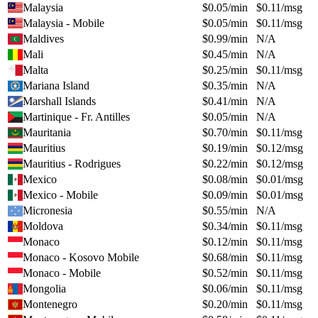
Malaysia
$
0.05
/min
$
0.11
/msg
Malaysia - Mobile
$
0.05
/min
$
0.11
/msg
Maldives
$
0.99
/min
N/A
Mali
$
0.45
/min
N/A
Malta
$
0.25
/min
$
0.11
/msg
Mariana Island
$
0.35
/min
N/A
Marshall Islands
$
0.41
/min
N/A
Martinique - Fr. Antilles
$
0.05
/min
N/A
Mauritania
$
0.70
/min
$
0.11
/msg
Mauritius
$
0.19
/min
$
0.12
/msg
Mauritius - Rodrigues
$
0.22
/min
$
0.12
/msg
Mexico
$
0.08
/min
$
0.01
/msg
Mexico - Mobile
$
0.09
/min
$
0.01
/msg
Micronesia
$
0.55
/min
N/A
Moldova
$
0.34
/min
$
0.11
/msg
Monaco
$
0.12
/min
$
0.11
/msg
Monaco - Kosovo Mobile
$
0.68
/min
$
0.11
/msg
Monaco - Mobile
$
0.52
/min
$
0.11
/msg
Mongolia
$
0.06
/min
$
0.11
/msg
Montenegro
$
0.20
/min
$
0.11
/msg