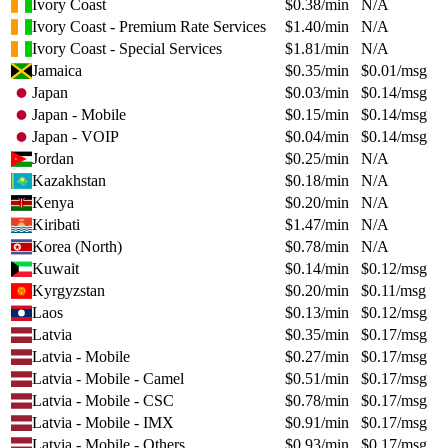
Ivory Coast
$
0.38
/min
N/A
Ivory Coast - Premium Rate Services
$
1.40
/min
N/A
Ivory Coast - Special Services
$
1.81
/min
N/A
Jamaica
$
0.35
/min
$
0.01
/msg
Japan
$
0.03
/min
$
0.14
/msg
Japan - Mobile
$
0.15
/min
$
0.14
/msg
Japan - VOIP
$
0.04
/min
$
0.14
/msg
Jordan
$
0.25
/min
N/A
Kazakhstan
$
0.18
/min
N/A
Kenya
$
0.20
/min
N/A
Kiribati
$
1.47
/min
N/A
Korea (North)
$
0.78
/min
N/A
Kuwait
$
0.14
/min
$
0.12
/msg
Kyrgyzstan
$
0.20
/min
$
0.11
/msg
Laos
$
0.13
/min
$
0.12
/msg
Latvia
$
0.35
/min
$
0.17
/msg
Latvia - Mobile
$
0.27
/min
$
0.17
/msg
Latvia - Mobile - Camel
$
0.51
/min
$
0.17
/msg
Latvia - Mobile - CSC
$
0.78
/min
$
0.17
/msg
Latvia - Mobile - IMX
$
0.91
/min
$
0.17
/msg
Latvia - Mobile - Others
$
0.93
/min
$
0.17
/msg