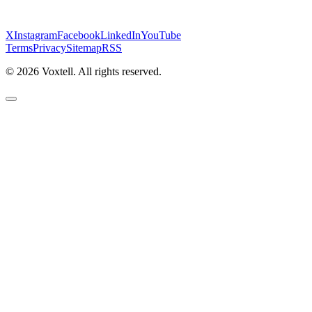
X
Instagram
Facebook
LinkedIn
YouTube
Terms
Privacy
Sitemap
RSS
©
2026
Voxtell. All rights reserved.