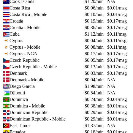
Cook Islands
$
1.20
/min
N/A
Costa Rica
$
0.06
/min
$
0.01
/msg
Costa Rica - Mobile
$
0.10
/min
$
0.01
/msg
Croatia
$
0.19
/min
$
0.17
/msg
Croatia - Mobile
$
0.36
/min
$
0.17
/msg
Cuba
$
1.12
/min
$
0.11
/msg
Cyprus
$
0.04
/min
$
0.11
/msg
Cyprus - Mobile
$
0.08
/min
$
0.11
/msg
Cyprus - NGN
$
0.17
/min
$
0.17
/msg
Czech Republic
$
0.05
/min
$
0.17
/msg
Czech Republic - Mobile
$
0.13
/min
$
0.17
/msg
Denmark
$
0.03
/min
$
0.17
/msg
Denmark - Mobile
$
0.04
/min
N/A
Diego Garcia
$
1.98
/min
N/A
Djibouti
$
0.54
/min
N/A
Dominica
$
0.24
/min
$
0.01
/msg
Dominica - Mobile
$
0.38
/min
$
0.01
/msg
Dominican Republic
$
0.29
/min
$
0.01
/msg
Dominican Republic - Mobile
$
0.29
/min
$
0.01
/msg
East Timor
$
1.37
/min
N/A
Ecuador
$
0.18
/min
$
0.01
/msg