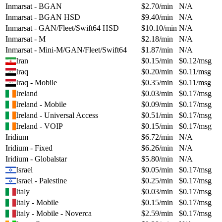
Inmarsat - BGAN
$
2.70
/min
N/A
Inmarsat - BGAN HSD
$
9.40
/min
N/A
Inmarsat - GAN/Fleet/Swift64 HSD
$
10.10
/min
N/A
Inmarsat - M
$
2.18
/min
N/A
Inmarsat - Mini-M/GAN/Fleet/Swift64
$
1.87
/min
N/A
Iran
$
0.15
/min
$
0.12
/msg
Iraq
$
0.20
/min
$
0.11
/msg
Iraq - Mobile
$
0.35
/min
$
0.11
/msg
Ireland
$
0.03
/min
$
0.17
/msg
Ireland - Mobile
$
0.09
/min
$
0.17
/msg
Ireland - Universal Access
$
0.51
/min
$
0.17
/msg
Ireland - VOIP
$
0.15
/min
$
0.17
/msg
Iridium
$
6.72
/min
N/A
Iridium - Fixed
$
6.26
/min
N/A
Iridium - Globalstar
$
5.80
/min
N/A
Israel
$
0.05
/min
$
0.17
/msg
Israel - Palestine
$
0.25
/min
$
0.17
/msg
Italy
$
0.03
/min
$
0.17
/msg
Italy - Mobile
$
0.15
/min
$
0.17
/msg
Italy - Mobile - Noverca
$
2.59
/min
$
0.17
/msg