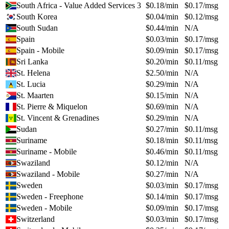
South Africa - Value Added Services 3
$
0.18
/min
$
0.17
/msg
South Korea
$
0.04
/min
$
0.12
/msg
South Sudan
$
0.44
/min
N/A
Spain
$
0.03
/min
$
0.17
/msg
Spain - Mobile
$
0.09
/min
$
0.17
/msg
Sri Lanka
$
0.20
/min
$
0.11
/msg
St. Helena
$
2.50
/min
N/A
St. Lucia
$
0.29
/min
N/A
St. Maarten
$
0.15
/min
N/A
St. Pierre & Miquelon
$
0.69
/min
N/A
St. Vincent & Grenadines
$
0.29
/min
N/A
Sudan
$
0.27
/min
$
0.11
/msg
Suriname
$
0.18
/min
$
0.11
/msg
Suriname - Mobile
$
0.46
/min
$
0.11
/msg
Swaziland
$
0.12
/min
N/A
Swaziland - Mobile
$
0.27
/min
N/A
Sweden
$
0.03
/min
$
0.17
/msg
Sweden - Freephone
$
0.14
/min
$
0.17
/msg
Sweden - Mobile
$
0.09
/min
$
0.17
/msg
Switzerland
$
0.03
/min
$
0.17
/msg