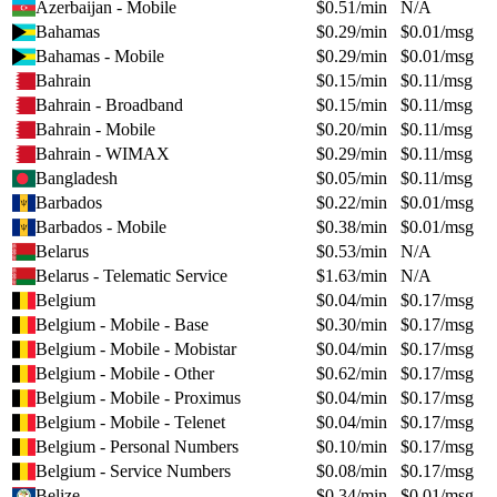
Azerbaijan - Mobile
$
0.51
/min
N/A
Bahamas
$
0.29
/min
$
0.01
/msg
Bahamas - Mobile
$
0.29
/min
$
0.01
/msg
Bahrain
$
0.15
/min
$
0.11
/msg
Bahrain - Broadband
$
0.15
/min
$
0.11
/msg
Bahrain - Mobile
$
0.20
/min
$
0.11
/msg
Bahrain - WIMAX
$
0.29
/min
$
0.11
/msg
Bangladesh
$
0.05
/min
$
0.11
/msg
Barbados
$
0.22
/min
$
0.01
/msg
Barbados - Mobile
$
0.38
/min
$
0.01
/msg
Belarus
$
0.53
/min
N/A
Belarus - Telematic Service
$
1.63
/min
N/A
Belgium
$
0.04
/min
$
0.17
/msg
Belgium - Mobile - Base
$
0.30
/min
$
0.17
/msg
Belgium - Mobile - Mobistar
$
0.04
/min
$
0.17
/msg
Belgium - Mobile - Other
$
0.62
/min
$
0.17
/msg
Belgium - Mobile - Proximus
$
0.04
/min
$
0.17
/msg
Belgium - Mobile - Telenet
$
0.04
/min
$
0.17
/msg
Belgium - Personal Numbers
$
0.10
/min
$
0.17
/msg
Belgium - Service Numbers
$
0.08
/min
$
0.17
/msg
Belize
$
0.34
/min
$
0.01
/msg