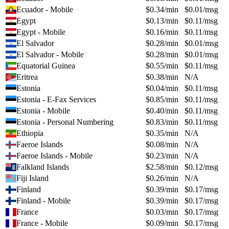
Ecuador - Mobile
$
0.34
/min
$
0.01
/msg
Egypt
$
0.13
/min
$
0.11
/msg
Egypt - Mobile
$
0.16
/min
$
0.11
/msg
El Salvador
$
0.28
/min
$
0.01
/msg
El Salvador - Mobile
$
0.28
/min
$
0.01
/msg
Equatorial Guinea
$
0.55
/min
$
0.11
/msg
Eritrea
$
0.38
/min
N/A
Estonia
$
0.04
/min
$
0.11
/msg
Estonia - E-Fax Services
$
0.85
/min
$
0.11
/msg
Estonia - Mobile
$
0.40
/min
$
0.11
/msg
Estonia - Personal Numbering
$
0.83
/min
$
0.11
/msg
Ethiopia
$
0.35
/min
N/A
Faeroe Islands
$
0.08
/min
N/A
Faeroe Islands - Mobile
$
0.23
/min
N/A
Falkland Islands
$
2.58
/min
$
0.12
/msg
Fiji Island
$
0.26
/min
N/A
Finland
$
0.39
/min
$
0.17
/msg
Finland - Mobile
$
0.39
/min
$
0.17
/msg
France
$
0.03
/min
$
0.17
/msg
France - Mobile
$
0.09
/min
$
0.17
/msg