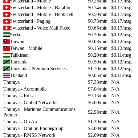
Switzerland - Mobile
$
0.25
/min
$
0.17
/msg
Switzerland - Mobile - Barablu
$
0.74
/min
$
0.17
/msg
Switzerland - Mobile - Bebbicell
$
0.50
/min
$
0.17
/msg
Switzerland - Paging
$
0.73
/min
$
0.17
/msg
Switzerland - Voice Mail Fixed
$
0.65
/min
$
0.17
/msg
Syria
$
0.29
/min
$
0.12
/msg
Taiwan
$
0.03
/min
$
0.12
/msg
Taiwan - Mobile
$
0.15
/min
$
0.12
/msg
Tajikistan
$
0.20
/min
$
0.11
/msg
Tanzania
$
0.50
/min
$
0.12
/msg
Tanzania - Premium Services
$
1.70
/min
$
0.12
/msg
Thailand
$
0.05
/min
$
0.11
/msg
Thuraya
$
7.38
/min
N/A
Thuraya - Aeromobile
$
7.04
/min
N/A
Thuraya - Emsat
$
9.13
/min
N/A
Thuraya - Global Networks
$
6.60
/min
N/A
Thuraya - Maritime Communications
$
2.98
/min
N/A
Partner
Thuraya - On Air
$
1.39
/min
N/A
Thuraya - Oration Phonegroup
$
3.00
/min
N/A
Thuraya - RMSS Network
$
2.69
/min
N/A