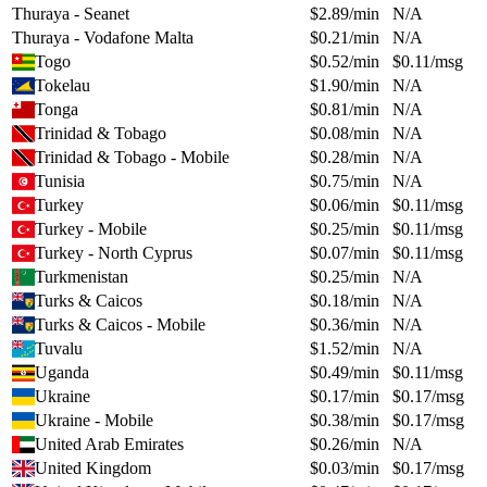
Thuraya - Seanet
$
2.89
/min
N/A
Thuraya - Vodafone Malta
$
0.21
/min
N/A
Togo
$
0.52
/min
$
0.11
/msg
Tokelau
$
1.90
/min
N/A
Tonga
$
0.81
/min
N/A
Trinidad & Tobago
$
0.08
/min
N/A
Trinidad & Tobago - Mobile
$
0.28
/min
N/A
Tunisia
$
0.75
/min
N/A
Turkey
$
0.06
/min
$
0.11
/msg
Turkey - Mobile
$
0.25
/min
$
0.11
/msg
Turkey - North Cyprus
$
0.07
/min
$
0.11
/msg
Turkmenistan
$
0.25
/min
N/A
Turks & Caicos
$
0.18
/min
N/A
Turks & Caicos - Mobile
$
0.36
/min
N/A
Tuvalu
$
1.52
/min
N/A
Uganda
$
0.49
/min
$
0.11
/msg
Ukraine
$
0.17
/min
$
0.17
/msg
Ukraine - Mobile
$
0.38
/min
$
0.17
/msg
United Arab Emirates
$
0.26
/min
N/A
United Kingdom
$
0.03
/min
$
0.17
/msg