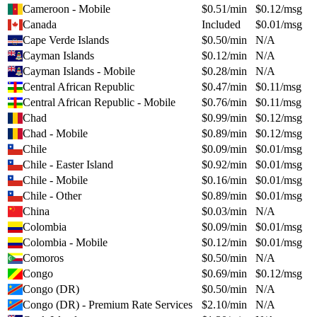
Cameroon - Mobile
$
0.51
/min
$
0.12
/msg
Canada
Included
$
0.01
/msg
Cape Verde Islands
$
0.50
/min
N/A
Cayman Islands
$
0.12
/min
N/A
Cayman Islands - Mobile
$
0.28
/min
N/A
Central African Republic
$
0.47
/min
$
0.11
/msg
Central African Republic - Mobile
$
0.76
/min
$
0.11
/msg
Chad
$
0.99
/min
$
0.12
/msg
Chad - Mobile
$
0.89
/min
$
0.12
/msg
Chile
$
0.09
/min
$
0.01
/msg
Chile - Easter Island
$
0.92
/min
$
0.01
/msg
Chile - Mobile
$
0.16
/min
$
0.01
/msg
Chile - Other
$
0.89
/min
$
0.01
/msg
China
$
0.03
/min
N/A
Colombia
$
0.09
/min
$
0.01
/msg
Colombia - Mobile
$
0.12
/min
$
0.01
/msg
Comoros
$
0.50
/min
N/A
Congo
$
0.69
/min
$
0.12
/msg
Congo (DR)
$
0.50
/min
N/A
Congo (DR) - Premium Rate Services
$
2.10
/min
N/A