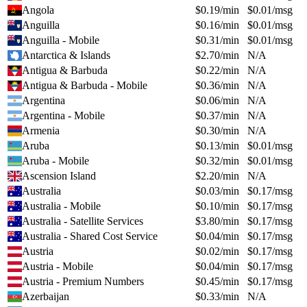
Angola
$
0.19
/min
$
0.01
/msg
Anguilla
$
0.16
/min
$
0.01
/msg
Anguilla - Mobile
$
0.31
/min
$
0.01
/msg
Antarctica & Islands
$
2.70
/min
N/A
Antigua & Barbuda
$
0.22
/min
N/A
Antigua & Barbuda - Mobile
$
0.36
/min
N/A
Argentina
$
0.06
/min
N/A
Argentina - Mobile
$
0.37
/min
N/A
Armenia
$
0.30
/min
N/A
Aruba
$
0.13
/min
$
0.01
/msg
Aruba - Mobile
$
0.32
/min
$
0.01
/msg
Ascension Island
$
2.20
/min
N/A
Australia
$
0.03
/min
$
0.17
/msg
Australia - Mobile
$
0.10
/min
$
0.17
/msg
Australia - Satellite Services
$
3.80
/min
$
0.17
/msg
Australia - Shared Cost Service
$
0.04
/min
$
0.17
/msg
Austria
$
0.02
/min
$
0.17
/msg
Austria - Mobile
$
0.04
/min
$
0.17
/msg
Austria - Premium Numbers
$
0.45
/min
$
0.17
/msg
Azerbaijan
$
0.33
/min
N/A