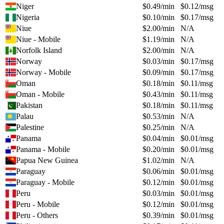
Niger
$
0.49
/min
$
0.12
/msg
Nigeria
$
0.10
/min
$
0.17
/msg
Niue
$
2.00
/min
N/A
Niue - Mobile
$
1.19
/min
N/A
Norfolk Island
$
2.00
/min
N/A
Norway
$
0.03
/min
$
0.17
/msg
Norway - Mobile
$
0.09
/min
$
0.17
/msg
Oman
$
0.18
/min
$
0.11
/msg
Oman - Mobile
$
0.43
/min
$
0.11
/msg
Pakistan
$
0.18
/min
$
0.11
/msg
Palau
$
0.53
/min
N/A
Palestine
$
0.25
/min
N/A
Panama
$
0.04
/min
$
0.01
/msg
Panama - Mobile
$
0.20
/min
$
0.01
/msg
Papua New Guinea
$
1.02
/min
N/A
Paraguay
$
0.06
/min
$
0.01
/msg
Paraguay - Mobile
$
0.12
/min
$
0.01
/msg
Peru
$
0.03
/min
$
0.01
/msg
Peru - Mobile
$
0.12
/min
$
0.01
/msg
Peru - Others
$
0.39
/min
$
0.01
/msg