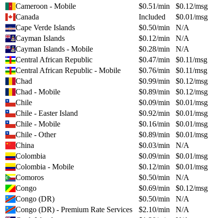
Cameroon - Mobile
$
0.51
/min
$
0.12
/msg
Canada
Included
$
0.01
/msg
Cape Verde Islands
$
0.50
/min
N/A
Cayman Islands
$
0.12
/min
N/A
Cayman Islands - Mobile
$
0.28
/min
N/A
Central African Republic
$
0.47
/min
$
0.11
/msg
Central African Republic - Mobile
$
0.76
/min
$
0.11
/msg
Chad
$
0.99
/min
$
0.12
/msg
Chad - Mobile
$
0.89
/min
$
0.12
/msg
Chile
$
0.09
/min
$
0.01
/msg
Chile - Easter Island
$
0.92
/min
$
0.01
/msg
Chile - Mobile
$
0.16
/min
$
0.01
/msg
Chile - Other
$
0.89
/min
$
0.01
/msg
China
$
0.03
/min
N/A
Colombia
$
0.09
/min
$
0.01
/msg
Colombia - Mobile
$
0.12
/min
$
0.01
/msg
Comoros
$
0.50
/min
N/A
Congo
$
0.69
/min
$
0.12
/msg
Congo (DR)
$
0.50
/min
N/A
Congo (DR) - Premium Rate Services
$
2.10
/min
N/A