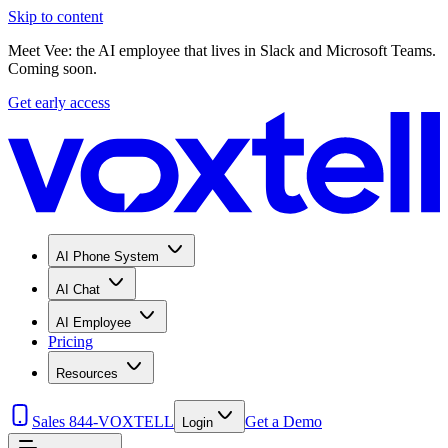
Skip to content
Meet Vee: the AI employee that lives in Slack and Microsoft Teams.
Coming soon.
Get early access
AI Phone System
AI Chat
AI Employee
Pricing
Resources
Sales 844-VOXTELL
Get a Demo
Login