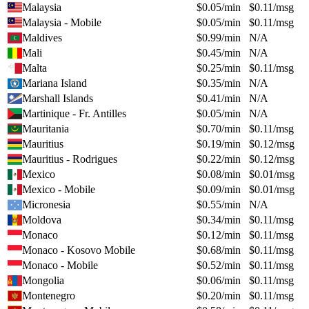
Malaysia
$
0.05
/min
$
0.11
/msg
Malaysia - Mobile
$
0.05
/min
$
0.11
/msg
Maldives
$
0.99
/min
N/A
Mali
$
0.45
/min
N/A
Malta
$
0.25
/min
$
0.11
/msg
Mariana Island
$
0.35
/min
N/A
Marshall Islands
$
0.41
/min
N/A
Martinique - Fr. Antilles
$
0.05
/min
N/A
Mauritania
$
0.70
/min
$
0.11
/msg
Mauritius
$
0.19
/min
$
0.12
/msg
Mauritius - Rodrigues
$
0.22
/min
$
0.12
/msg
Mexico
$
0.08
/min
$
0.01
/msg
Mexico - Mobile
$
0.09
/min
$
0.01
/msg
Micronesia
$
0.55
/min
N/A
Moldova
$
0.34
/min
$
0.11
/msg
Monaco
$
0.12
/min
$
0.11
/msg
Monaco - Kosovo Mobile
$
0.68
/min
$
0.11
/msg
Monaco - Mobile
$
0.52
/min
$
0.11
/msg
Mongolia
$
0.06
/min
$
0.11
/msg
Montenegro
$
0.20
/min
$
0.11
/msg