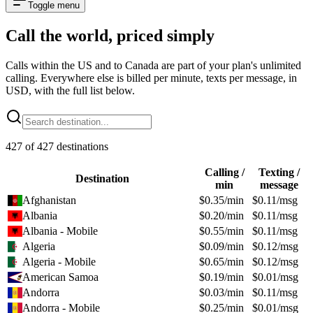
Toggle menu
Call the world,
priced simply
Calls within the US and to Canada are part of your plan's unlimited
calling. Everywhere else is billed per minute, texts per message, in
USD, with the full list below.
427
of
427
destinations
Calling /
Texting /
Destination
min
message
Afghanistan
$
0.35
/min
$
0.11
/msg
Albania
$
0.20
/min
$
0.11
/msg
Albania - Mobile
$
0.55
/min
$
0.11
/msg
Algeria
$
0.09
/min
$
0.12
/msg
Algeria - Mobile
$
0.65
/min
$
0.12
/msg
American Samoa
$
0.19
/min
$
0.01
/msg
Andorra
$
0.03
/min
$
0.11
/msg
Andorra - Mobile
$
0.25
/min
$
0.01
/msg