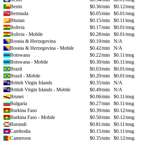
Benin
$
0.36
/min
$
0.12
/msg
Bermuda
$
0.05
/min
$
0.01
/msg
Bhutan
$
0.15
/min
$
0.11
/msg
Bolivia
$
0.17
/min
$
0.01
/msg
Bolivia - Mobile
$
0.28
/min
$
0.01
/msg
Bosnia & Herzegovina
$
0.19
/min
N/A
Bosnia & Herzegovina - Mobile
$
0.42
/min
N/A
Botswana
$
0.22
/min
$
0.11
/msg
Botswana - Mobile
$
0.30
/min
$
0.11
/msg
Brazil
$
0.03
/min
$
0.01
/msg
Brazil - Mobile
$
0.20
/min
$
0.01
/msg
British Virgin Islands
$
0.35
/min
N/A
British Virgin Islands - Mobile
$
0.49
/min
N/A
Brunei
$
0.06
/min
$
0.11
/msg
Bulgaria
$
0.27
/min
$
0.11
/msg
Burkina Faso
$
0.39
/min
$
0.12
/msg
Burkina Faso - Mobile
$
0.50
/min
$
0.12
/msg
Burundi
$
0.81
/min
$
0.11
/msg
Cambodia
$
0.15
/min
$
0.11
/msg
Cameroon
$
0.35
/min
$
0.12
/msg