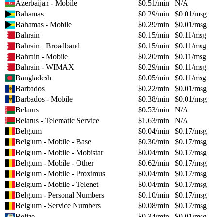
Azerbaijan - Mobile
$
0.51
/min
N/A
Bahamas
$
0.29
/min
$
0.01
/msg
Bahamas - Mobile
$
0.29
/min
$
0.01
/msg
Bahrain
$
0.15
/min
$
0.11
/msg
Bahrain - Broadband
$
0.15
/min
$
0.11
/msg
Bahrain - Mobile
$
0.20
/min
$
0.11
/msg
Bahrain - WIMAX
$
0.29
/min
$
0.11
/msg
Bangladesh
$
0.05
/min
$
0.11
/msg
Barbados
$
0.22
/min
$
0.01
/msg
Barbados - Mobile
$
0.38
/min
$
0.01
/msg
Belarus
$
0.53
/min
N/A
Belarus - Telematic Service
$
1.63
/min
N/A
Belgium
$
0.04
/min
$
0.17
/msg
Belgium - Mobile - Base
$
0.30
/min
$
0.17
/msg
Belgium - Mobile - Mobistar
$
0.04
/min
$
0.17
/msg
Belgium - Mobile - Other
$
0.62
/min
$
0.17
/msg
Belgium - Mobile - Proximus
$
0.04
/min
$
0.17
/msg
Belgium - Mobile - Telenet
$
0.04
/min
$
0.17
/msg
Belgium - Personal Numbers
$
0.10
/min
$
0.17
/msg
Belgium - Service Numbers
$
0.08
/min
$
0.17
/msg
Belize
$
0.34
/min
$
0.01
/msg