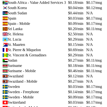
South Africa - Value Added Services 3
$
0.18
/min
$
0.17
/msg
South Korea
$
0.04
/min
$
0.12
/msg
South Sudan
$
0.44
/min
N/A
Spain
$
0.03
/min
$
0.17
/msg
Spain - Mobile
$
0.09
/min
$
0.17
/msg
Sri Lanka
$
0.20
/min
$
0.11
/msg
St. Helena
$
2.50
/min
N/A
St. Lucia
$
0.29
/min
N/A
St. Maarten
$
0.15
/min
N/A
St. Pierre & Miquelon
$
0.69
/min
N/A
St. Vincent & Grenadines
$
0.29
/min
N/A
Sudan
$
0.27
/min
$
0.11
/msg
Suriname
$
0.18
/min
$
0.11
/msg
Suriname - Mobile
$
0.46
/min
$
0.11
/msg
Swaziland
$
0.12
/min
N/A
Swaziland - Mobile
$
0.27
/min
N/A
Sweden
$
0.03
/min
$
0.17
/msg
Sweden - Freephone
$
0.14
/min
$
0.17
/msg
Sweden - Mobile
$
0.09
/min
$
0.17
/msg
Switzerland
$
0.03
/min
$
0.17
/msg