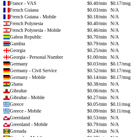
France - VAS
$
0.40
/min
$
0.17
/msg
French Guiana
$
0.03
/min
N/A
French Guiana - Mobile
$
0.18
/min
N/A
French Polynesia
$
0.40
/min
N/A
French Polynesia - Mobile
$
0.46
/min
N/A
Gabon Republic
$
0.70
/min
N/A
Gambia
$
0.79
/min
N/A
Georgia
$
0.25
/min
N/A
Georgia - Personal Number
$
1.00
/min
N/A
Germany
$
0.03
/min
$
0.17
/msg
Germany - Civil Service
$
0.52
/min
$
0.17
/msg
Germany - Mobile
$
0.14
/min
$
0.17
/msg
Ghana
$
0.38
/min
N/A
Gibraltar
$
0.06
/min
N/A
Gibraltar - Mobile
$
0.27
/min
N/A
Greece
$
0.05
/min
$
0.11
/msg
Greece - Mobile
$
0.09
/min
$
0.11
/msg
Greenland
$
0.53
/min
N/A
Greenland - Mobile
$
0.79
/min
N/A
Grenada
$
0.24
/min
N/A