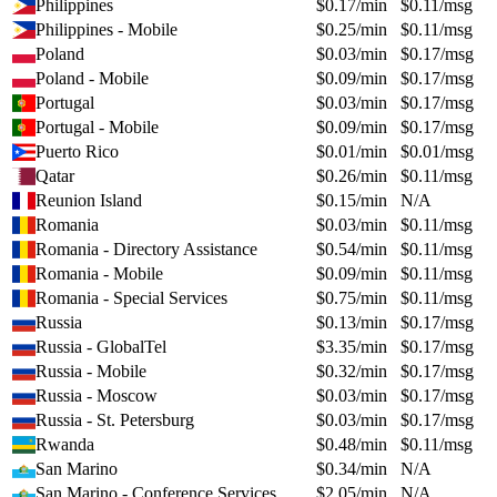
Philippines
$
0.17
/min
$
0.11
/msg
Philippines - Mobile
$
0.25
/min
$
0.11
/msg
Poland
$
0.03
/min
$
0.17
/msg
Poland - Mobile
$
0.09
/min
$
0.17
/msg
Portugal
$
0.03
/min
$
0.17
/msg
Portugal - Mobile
$
0.09
/min
$
0.17
/msg
Puerto Rico
$
0.01
/min
$
0.01
/msg
Qatar
$
0.26
/min
$
0.11
/msg
Reunion Island
$
0.15
/min
N/A
Romania
$
0.03
/min
$
0.11
/msg
Romania - Directory Assistance
$
0.54
/min
$
0.11
/msg
Romania - Mobile
$
0.09
/min
$
0.11
/msg
Romania - Special Services
$
0.75
/min
$
0.11
/msg
Russia
$
0.13
/min
$
0.17
/msg
Russia - GlobalTel
$
3.35
/min
$
0.17
/msg
Russia - Mobile
$
0.32
/min
$
0.17
/msg
Russia - Moscow
$
0.03
/min
$
0.17
/msg
Russia - St. Petersburg
$
0.03
/min
$
0.17
/msg
Rwanda
$
0.48
/min
$
0.11
/msg
San Marino
$
0.34
/min
N/A
San Marino - Conference Services
$
2.05
/min
N/A