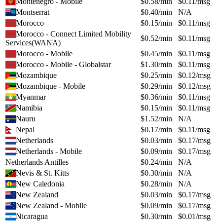
Montenegro - Mobile
$
0.58
/min
$
0.11
/msg
Montserrat
$
0.40
/min
N/A
Morocco
$
0.15
/min
$
0.11
/msg
Morocco - Connect Limited Mobility
$
0.52
/min
$
0.11
/msg
Services(WANA)
Morocco - Mobile
$
0.45
/min
$
0.11
/msg
Morocco - Mobile - Globalstar
$
1.30
/min
$
0.11
/msg
Mozambique
$
0.25
/min
$
0.12
/msg
Mozambique - Mobile
$
0.29
/min
$
0.12
/msg
Myanmar
$
0.36
/min
$
0.11
/msg
Namibia
$
0.15
/min
$
0.11
/msg
Nauru
$
1.52
/min
N/A
Nepal
$
0.17
/min
$
0.11
/msg
Netherlands
$
0.03
/min
$
0.17
/msg
Netherlands - Mobile
$
0.09
/min
$
0.17
/msg
Netherlands Antilles
$
0.24
/min
N/A
Nevis & St. Kitts
$
0.30
/min
N/A
New Caledonia
$
0.28
/min
N/A
New Zealand
$
0.03
/min
$
0.17
/msg
New Zealand - Mobile
$
0.09
/min
$
0.17
/msg
Nicaragua
$
0.30
/min
$
0.01
/msg