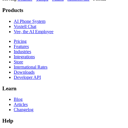
Products
AI Phone System
Voxtell Chat
Vee, the AI Employee
Pricing
Features
Industries
Integrations
Store
International Rates
Downloads
Developer API
Learn
Blog
Articles
Changelog
Help