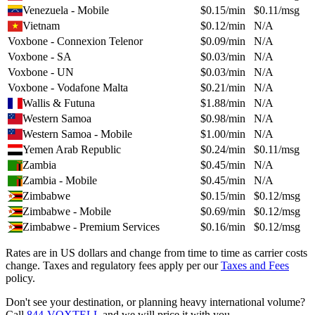
Venezuela - Mobile
$
0.15
/min
$
0.11
/msg
Vietnam
$
0.12
/min
N/A
Voxbone - Connexion Telenor
$
0.09
/min
N/A
Voxbone - SA
$
0.03
/min
N/A
Voxbone - UN
$
0.03
/min
N/A
Voxbone - Vodafone Malta
$
0.21
/min
N/A
Wallis & Futuna
$
1.88
/min
N/A
Western Samoa
$
0.98
/min
N/A
Western Samoa - Mobile
$
1.00
/min
N/A
Yemen Arab Republic
$
0.24
/min
$
0.11
/msg
Zambia
$
0.45
/min
N/A
Zambia - Mobile
$
0.45
/min
N/A
Zimbabwe
$
0.15
/min
$
0.12
/msg
Zimbabwe - Mobile
$
0.69
/min
$
0.12
/msg
Zimbabwe - Premium Services
$
0.16
/min
$
0.12
/msg
Rates are in US dollars and change from time to time as carrier costs
change. Taxes and regulatory fees apply per our
Taxes and Fees
policy.
Don't see your destination, or planning heavy international volume?
Call
844-VOXTELL
and we will price it with you.