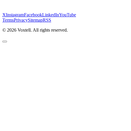
X
Instagram
Facebook
LinkedIn
YouTube
Terms
Privacy
Sitemap
RSS
©
2026
Voxtell. All rights reserved.