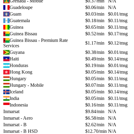
Grenada - Mobile
$
0.37
/min
N/A
Guadeloupe
$
0.06
/min
N/A
Guam
$
0.03
/min
$
0.01
/msg
Guatemala
$
0.18
/min
$
0.11
/msg
Guinea
$
0.65
/min
$
0.11
/msg
Guinea Bissau
$
0.52
/min
$
0.17
/msg
Guinea Bissau - Premium Rate
$
1.17
/min
$
0.12
/msg
Services
Guyana
$
0.38
/min
$
0.01
/msg
Haiti
$
0.49
/min
$
0.14
/msg
Honduras
$
0.19
/min
$
0.01
/msg
Hong Kong
$
0.05
/min
$
0.14
/msg
Hungary
$
0.05
/min
$
0.11
/msg
Hungary - Mobile
$
0.07
/min
$
0.11
/msg
Iceland
$
0.05
/min
$
0.14
/msg
India
$
0.05
/min
$
0.11
/msg
Indonesia
$
0.16
/min
$
0.11
/msg
Inmarsat
$
9.84
/min
N/A
Inmarsat - Aero
$
6.58
/min
N/A
Inmarsat - B
$
2.62
/min
N/A
Inmarsat - B HSD
$
12.70
/min
N/A