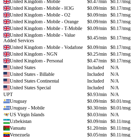
United Kingdom - Mobile
$
0.47
/min
$
0.17
/msg
United Kingdom - Mobile - H3G
$
0.09
/min
$
0.17
/msg
United Kingdom - Mobile - O2
$
0.09
/min
$
0.17
/msg
United Kingdom - Mobile - Orange
$
0.09
/min
$
0.17
/msg
United Kingdom - Mobile - T-Mobile
$
0.09
/min
$
0.17
/msg
United Kingdom - Mobile - Value
$
0.45
/min
$
0.17
/msg
Added Services
United Kingdom - Mobile - Vodafone
$
0.09
/min
$
0.17
/msg
United Kingdom - NGN
$
0.25
/min
$
0.17
/msg
United Kingdom - Personal
$
0.47
/min
$
0.17
/msg
United States
Included
N/A
United States - Billable
Included
N/A
United States Continental
Included
N/A
United States Special
Included
N/A
UPT
$
0.93
/min
N/A
Uruguay
$
0.09
/min
$
0.01
/msg
Uruguay - Mobile
$
0.30
/min
$
0.01
/msg
US Virgin Islands
$
0.03
/min
N/A
Uzbekistan
$
0.09
/min
$
0.11
/msg
Vanuatu
$
1.20
/min
$
0.11
/msg
Venezuela
$
0.05
/min
$
0.11
/msg