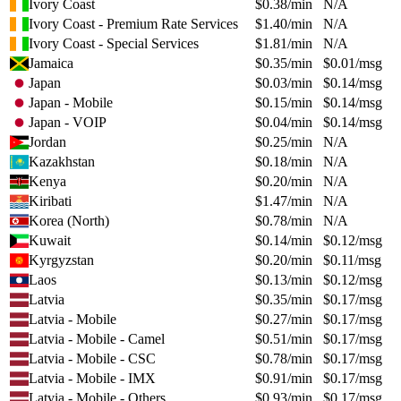
Ivory Coast
$
0.38
/min
N/A
Ivory Coast - Premium Rate Services
$
1.40
/min
N/A
Ivory Coast - Special Services
$
1.81
/min
N/A
Jamaica
$
0.35
/min
$
0.01
/msg
Japan
$
0.03
/min
$
0.14
/msg
Japan - Mobile
$
0.15
/min
$
0.14
/msg
Japan - VOIP
$
0.04
/min
$
0.14
/msg
Jordan
$
0.25
/min
N/A
Kazakhstan
$
0.18
/min
N/A
Kenya
$
0.20
/min
N/A
Kiribati
$
1.47
/min
N/A
Korea (North)
$
0.78
/min
N/A
Kuwait
$
0.14
/min
$
0.12
/msg
Kyrgyzstan
$
0.20
/min
$
0.11
/msg
Laos
$
0.13
/min
$
0.12
/msg
Latvia
$
0.35
/min
$
0.17
/msg
Latvia - Mobile
$
0.27
/min
$
0.17
/msg
Latvia - Mobile - Camel
$
0.51
/min
$
0.17
/msg
Latvia - Mobile - CSC
$
0.78
/min
$
0.17
/msg
Latvia - Mobile - IMX
$
0.91
/min
$
0.17
/msg
Latvia - Mobile - Others
$
0.93
/min
$
0.17
/msg