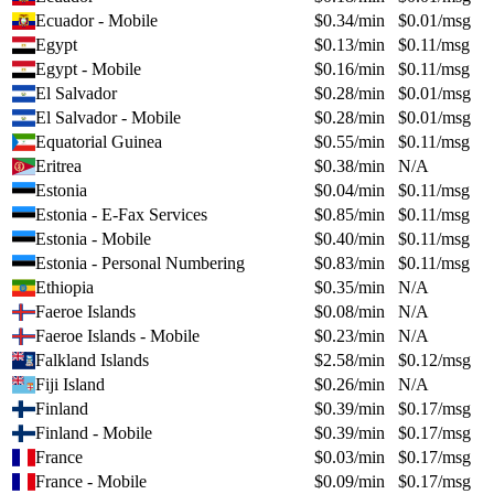
Ecuador - Mobile
$
0.34
/min
$
0.01
/msg
Egypt
$
0.13
/min
$
0.11
/msg
Egypt - Mobile
$
0.16
/min
$
0.11
/msg
El Salvador
$
0.28
/min
$
0.01
/msg
El Salvador - Mobile
$
0.28
/min
$
0.01
/msg
Equatorial Guinea
$
0.55
/min
$
0.11
/msg
Eritrea
$
0.38
/min
N/A
Estonia
$
0.04
/min
$
0.11
/msg
Estonia - E-Fax Services
$
0.85
/min
$
0.11
/msg
Estonia - Mobile
$
0.40
/min
$
0.11
/msg
Estonia - Personal Numbering
$
0.83
/min
$
0.11
/msg
Ethiopia
$
0.35
/min
N/A
Faeroe Islands
$
0.08
/min
N/A
Faeroe Islands - Mobile
$
0.23
/min
N/A
Falkland Islands
$
2.58
/min
$
0.12
/msg
Fiji Island
$
0.26
/min
N/A
Finland
$
0.39
/min
$
0.17
/msg
Finland - Mobile
$
0.39
/min
$
0.17
/msg
France
$
0.03
/min
$
0.17
/msg
France - Mobile
$
0.09
/min
$
0.17
/msg