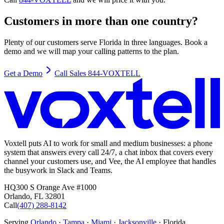
Customers in more than one country?
Plenty of our customers serve Florida in three languages. Book a
demo and we will map your calling patterns to the plan.
Get a Demo
Call Sales 844-VOXTELL
Voxtell puts AI to work for small and medium businesses: a phone
system that answers every call 24/7, a chat inbox that covers every
channel your customers use, and Vee, the AI employee that handles
the busywork in Slack and Teams.
HQ
300 S Orange Ave #1000
Orlando
,
FL
32801
Call
(407) 288-8142
Serving
Orlando
·
Tampa
·
Miami
·
Jacksonville
· Florida