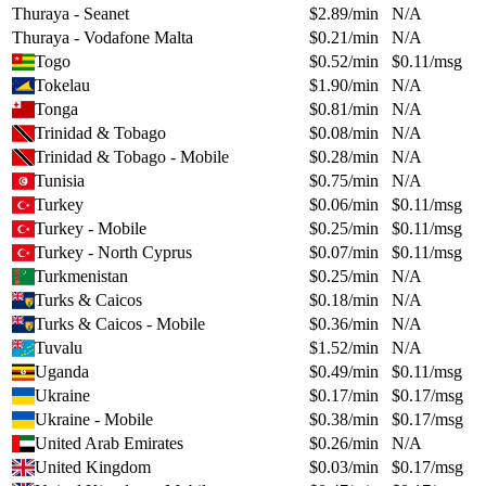
Thuraya - Seanet
$
2.89
/min
N/A
Thuraya - Vodafone Malta
$
0.21
/min
N/A
Togo
$
0.52
/min
$
0.11
/msg
Tokelau
$
1.90
/min
N/A
Tonga
$
0.81
/min
N/A
Trinidad & Tobago
$
0.08
/min
N/A
Trinidad & Tobago - Mobile
$
0.28
/min
N/A
Tunisia
$
0.75
/min
N/A
Turkey
$
0.06
/min
$
0.11
/msg
Turkey - Mobile
$
0.25
/min
$
0.11
/msg
Turkey - North Cyprus
$
0.07
/min
$
0.11
/msg
Turkmenistan
$
0.25
/min
N/A
Turks & Caicos
$
0.18
/min
N/A
Turks & Caicos - Mobile
$
0.36
/min
N/A
Tuvalu
$
1.52
/min
N/A
Uganda
$
0.49
/min
$
0.11
/msg
Ukraine
$
0.17
/min
$
0.17
/msg
Ukraine - Mobile
$
0.38
/min
$
0.17
/msg
United Arab Emirates
$
0.26
/min
N/A
United Kingdom
$
0.03
/min
$
0.17
/msg