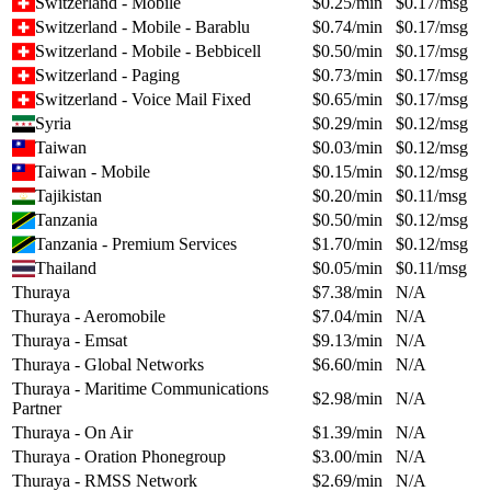
Switzerland - Mobile
$
0.25
/min
$
0.17
/msg
Switzerland - Mobile - Barablu
$
0.74
/min
$
0.17
/msg
Switzerland - Mobile - Bebbicell
$
0.50
/min
$
0.17
/msg
Switzerland - Paging
$
0.73
/min
$
0.17
/msg
Switzerland - Voice Mail Fixed
$
0.65
/min
$
0.17
/msg
Syria
$
0.29
/min
$
0.12
/msg
Taiwan
$
0.03
/min
$
0.12
/msg
Taiwan - Mobile
$
0.15
/min
$
0.12
/msg
Tajikistan
$
0.20
/min
$
0.11
/msg
Tanzania
$
0.50
/min
$
0.12
/msg
Tanzania - Premium Services
$
1.70
/min
$
0.12
/msg
Thailand
$
0.05
/min
$
0.11
/msg
Thuraya
$
7.38
/min
N/A
Thuraya - Aeromobile
$
7.04
/min
N/A
Thuraya - Emsat
$
9.13
/min
N/A
Thuraya - Global Networks
$
6.60
/min
N/A
Thuraya - Maritime Communications
$
2.98
/min
N/A
Partner
Thuraya - On Air
$
1.39
/min
N/A
Thuraya - Oration Phonegroup
$
3.00
/min
N/A
Thuraya - RMSS Network
$
2.69
/min
N/A