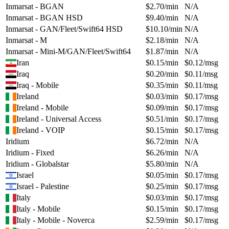
Inmarsat - BGAN
$
2.70
/min
N/A
Inmarsat - BGAN HSD
$
9.40
/min
N/A
Inmarsat - GAN/Fleet/Swift64 HSD
$
10.10
/min
N/A
Inmarsat - M
$
2.18
/min
N/A
Inmarsat - Mini-M/GAN/Fleet/Swift64
$
1.87
/min
N/A
Iran
$
0.15
/min
$
0.12
/msg
Iraq
$
0.20
/min
$
0.11
/msg
Iraq - Mobile
$
0.35
/min
$
0.11
/msg
Ireland
$
0.03
/min
$
0.17
/msg
Ireland - Mobile
$
0.09
/min
$
0.17
/msg
Ireland - Universal Access
$
0.51
/min
$
0.17
/msg
Ireland - VOIP
$
0.15
/min
$
0.17
/msg
Iridium
$
6.72
/min
N/A
Iridium - Fixed
$
6.26
/min
N/A
Iridium - Globalstar
$
5.80
/min
N/A
Israel
$
0.05
/min
$
0.17
/msg
Israel - Palestine
$
0.25
/min
$
0.17
/msg
Italy
$
0.03
/min
$
0.17
/msg
Italy - Mobile
$
0.15
/min
$
0.17
/msg
Italy - Mobile - Noverca
$
2.59
/min
$
0.17
/msg