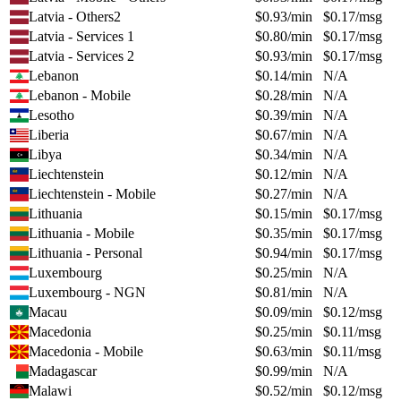
Latvia - Others2
$
0.93
/min
$
0.17
/msg
Latvia - Services 1
$
0.80
/min
$
0.17
/msg
Latvia - Services 2
$
0.93
/min
$
0.17
/msg
Lebanon
$
0.14
/min
N/A
Lebanon - Mobile
$
0.28
/min
N/A
Lesotho
$
0.39
/min
N/A
Liberia
$
0.67
/min
N/A
Libya
$
0.34
/min
N/A
Liechtenstein
$
0.12
/min
N/A
Liechtenstein - Mobile
$
0.27
/min
N/A
Lithuania
$
0.15
/min
$
0.17
/msg
Lithuania - Mobile
$
0.35
/min
$
0.17
/msg
Lithuania - Personal
$
0.94
/min
$
0.17
/msg
Luxembourg
$
0.25
/min
N/A
Luxembourg - NGN
$
0.81
/min
N/A
Macau
$
0.09
/min
$
0.12
/msg
Macedonia
$
0.25
/min
$
0.11
/msg
Macedonia - Mobile
$
0.63
/min
$
0.11
/msg
Madagascar
$
0.99
/min
N/A
Malawi
$
0.52
/min
$
0.12
/msg