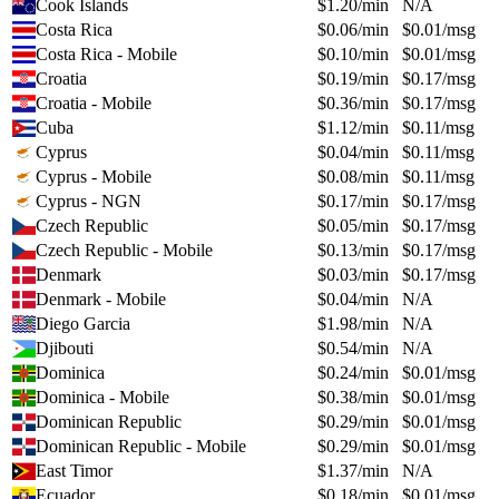
Cook Islands
$
1.20
/min
N/A
Costa Rica
$
0.06
/min
$
0.01
/msg
Costa Rica - Mobile
$
0.10
/min
$
0.01
/msg
Croatia
$
0.19
/min
$
0.17
/msg
Croatia - Mobile
$
0.36
/min
$
0.17
/msg
Cuba
$
1.12
/min
$
0.11
/msg
Cyprus
$
0.04
/min
$
0.11
/msg
Cyprus - Mobile
$
0.08
/min
$
0.11
/msg
Cyprus - NGN
$
0.17
/min
$
0.17
/msg
Czech Republic
$
0.05
/min
$
0.17
/msg
Czech Republic - Mobile
$
0.13
/min
$
0.17
/msg
Denmark
$
0.03
/min
$
0.17
/msg
Denmark - Mobile
$
0.04
/min
N/A
Diego Garcia
$
1.98
/min
N/A
Djibouti
$
0.54
/min
N/A
Dominica
$
0.24
/min
$
0.01
/msg
Dominica - Mobile
$
0.38
/min
$
0.01
/msg
Dominican Republic
$
0.29
/min
$
0.01
/msg
Dominican Republic - Mobile
$
0.29
/min
$
0.01
/msg
East Timor
$
1.37
/min
N/A
Ecuador
$
0.18
/min
$
0.01
/msg