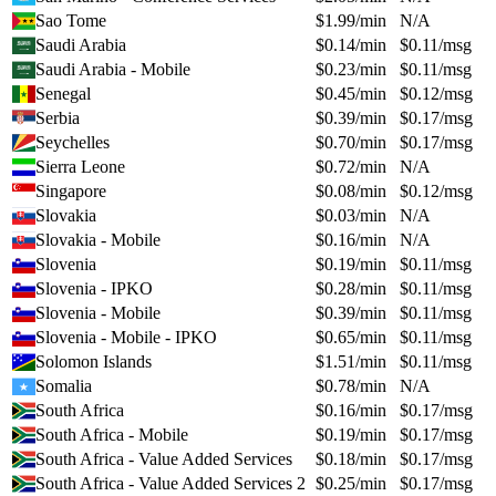
Sao Tome
$
1.99
/min
N/A
Saudi Arabia
$
0.14
/min
$
0.11
/msg
Saudi Arabia - Mobile
$
0.23
/min
$
0.11
/msg
Senegal
$
0.45
/min
$
0.12
/msg
Serbia
$
0.39
/min
$
0.17
/msg
Seychelles
$
0.70
/min
$
0.17
/msg
Sierra Leone
$
0.72
/min
N/A
Singapore
$
0.08
/min
$
0.12
/msg
Slovakia
$
0.03
/min
N/A
Slovakia - Mobile
$
0.16
/min
N/A
Slovenia
$
0.19
/min
$
0.11
/msg
Slovenia - IPKO
$
0.28
/min
$
0.11
/msg
Slovenia - Mobile
$
0.39
/min
$
0.11
/msg
Slovenia - Mobile - IPKO
$
0.65
/min
$
0.11
/msg
Solomon Islands
$
1.51
/min
$
0.11
/msg
Somalia
$
0.78
/min
N/A
South Africa
$
0.16
/min
$
0.17
/msg
South Africa - Mobile
$
0.19
/min
$
0.17
/msg
South Africa - Value Added Services
$
0.18
/min
$
0.17
/msg
South Africa - Value Added Services 2
$
0.25
/min
$
0.17
/msg