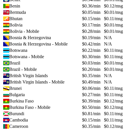
Benin
$
0.36
/min
$
0.12
/msg
Bermuda
$
0.05
/min
$
0.01
/msg
Bhutan
$
0.15
/min
$
0.11
/msg
Bolivia
$
0.17
/min
$
0.01
/msg
Bolivia - Mobile
$
0.28
/min
$
0.01
/msg
Bosnia & Herzegovina
$
0.19
/min
N/A
Bosnia & Herzegovina - Mobile
$
0.42
/min
N/A
Botswana
$
0.22
/min
$
0.11
/msg
Botswana - Mobile
$
0.30
/min
$
0.11
/msg
Brazil
$
0.03
/min
$
0.01
/msg
Brazil - Mobile
$
0.20
/min
$
0.01
/msg
British Virgin Islands
$
0.35
/min
N/A
British Virgin Islands - Mobile
$
0.49
/min
N/A
Brunei
$
0.06
/min
$
0.11
/msg
Bulgaria
$
0.27
/min
$
0.11
/msg
Burkina Faso
$
0.39
/min
$
0.12
/msg
Burkina Faso - Mobile
$
0.50
/min
$
0.12
/msg
Burundi
$
0.81
/min
$
0.11
/msg
Cambodia
$
0.15
/min
$
0.11
/msg
Cameroon
$
0.35
/min
$
0.12
/msg