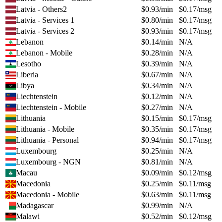
Latvia - Others2
$
0.93
/min
$
0.17
/msg
Latvia - Services 1
$
0.80
/min
$
0.17
/msg
Latvia - Services 2
$
0.93
/min
$
0.17
/msg
Lebanon
$
0.14
/min
N/A
Lebanon - Mobile
$
0.28
/min
N/A
Lesotho
$
0.39
/min
N/A
Liberia
$
0.67
/min
N/A
Libya
$
0.34
/min
N/A
Liechtenstein
$
0.12
/min
N/A
Liechtenstein - Mobile
$
0.27
/min
N/A
Lithuania
$
0.15
/min
$
0.17
/msg
Lithuania - Mobile
$
0.35
/min
$
0.17
/msg
Lithuania - Personal
$
0.94
/min
$
0.17
/msg
Luxembourg
$
0.25
/min
N/A
Luxembourg - NGN
$
0.81
/min
N/A
Macau
$
0.09
/min
$
0.12
/msg
Macedonia
$
0.25
/min
$
0.11
/msg
Macedonia - Mobile
$
0.63
/min
$
0.11
/msg
Madagascar
$
0.99
/min
N/A
Malawi
$
0.52
/min
$
0.12
/msg