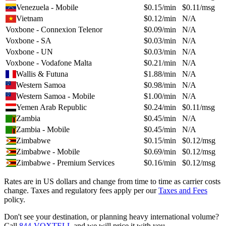
Venezuela - Mobile
$
0.15
/min
$
0.11
/msg
Vietnam
$
0.12
/min
N/A
Voxbone - Connexion Telenor
$
0.09
/min
N/A
Voxbone - SA
$
0.03
/min
N/A
Voxbone - UN
$
0.03
/min
N/A
Voxbone - Vodafone Malta
$
0.21
/min
N/A
Wallis & Futuna
$
1.88
/min
N/A
Western Samoa
$
0.98
/min
N/A
Western Samoa - Mobile
$
1.00
/min
N/A
Yemen Arab Republic
$
0.24
/min
$
0.11
/msg
Zambia
$
0.45
/min
N/A
Zambia - Mobile
$
0.45
/min
N/A
Zimbabwe
$
0.15
/min
$
0.12
/msg
Zimbabwe - Mobile
$
0.69
/min
$
0.12
/msg
Zimbabwe - Premium Services
$
0.16
/min
$
0.12
/msg
Rates are in US dollars and change from time to time as carrier costs
change. Taxes and regulatory fees apply per our
Taxes and Fees
policy.
Don't see your destination, or planning heavy international volume?
Call
844-VOXTELL
and we will price it with you.