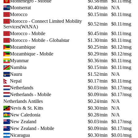
Montenegro - Mobile
$
0.58
/min
$
0.11
/msg
Montserrat
$
0.40
/min
N/A
Morocco
$
0.15
/min
$
0.11
/msg
Morocco - Connect Limited Mobility
$
0.52
/min
$
0.11
/msg
Services(WANA)
Morocco - Mobile
$
0.45
/min
$
0.11
/msg
Morocco - Mobile - Globalstar
$
1.30
/min
$
0.11
/msg
Mozambique
$
0.25
/min
$
0.12
/msg
Mozambique - Mobile
$
0.29
/min
$
0.12
/msg
Myanmar
$
0.36
/min
$
0.11
/msg
Namibia
$
0.15
/min
$
0.11
/msg
Nauru
$
1.52
/min
N/A
Nepal
$
0.17
/min
$
0.11
/msg
Netherlands
$
0.03
/min
$
0.17
/msg
Netherlands - Mobile
$
0.09
/min
$
0.17
/msg
Netherlands Antilles
$
0.24
/min
N/A
Nevis & St. Kitts
$
0.30
/min
N/A
New Caledonia
$
0.28
/min
N/A
New Zealand
$
0.03
/min
$
0.17
/msg
New Zealand - Mobile
$
0.09
/min
$
0.17
/msg
Nicaragua
$
0.30
/min
$
0.01
/msg