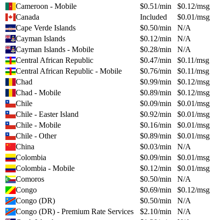
Cameroon - Mobile
$
0.51
/min
$
0.12
/msg
Canada
Included
$
0.01
/msg
Cape Verde Islands
$
0.50
/min
N/A
Cayman Islands
$
0.12
/min
N/A
Cayman Islands - Mobile
$
0.28
/min
N/A
Central African Republic
$
0.47
/min
$
0.11
/msg
Central African Republic - Mobile
$
0.76
/min
$
0.11
/msg
Chad
$
0.99
/min
$
0.12
/msg
Chad - Mobile
$
0.89
/min
$
0.12
/msg
Chile
$
0.09
/min
$
0.01
/msg
Chile - Easter Island
$
0.92
/min
$
0.01
/msg
Chile - Mobile
$
0.16
/min
$
0.01
/msg
Chile - Other
$
0.89
/min
$
0.01
/msg
China
$
0.03
/min
N/A
Colombia
$
0.09
/min
$
0.01
/msg
Colombia - Mobile
$
0.12
/min
$
0.01
/msg
Comoros
$
0.50
/min
N/A
Congo
$
0.69
/min
$
0.12
/msg
Congo (DR)
$
0.50
/min
N/A
Congo (DR) - Premium Rate Services
$
2.10
/min
N/A