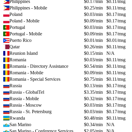
Philippines
$
0.17
/min
$
0.11
/msg
Philippines - Mobile
$
0.25
/min
$
0.11
/msg
Poland
$
0.03
/min
$
0.17
/msg
Poland - Mobile
$
0.09
/min
$
0.17
/msg
Portugal
$
0.03
/min
$
0.17
/msg
Portugal - Mobile
$
0.09
/min
$
0.17
/msg
Puerto Rico
$
0.01
/min
$
0.01
/msg
Qatar
$
0.26
/min
$
0.11
/msg
Reunion Island
$
0.15
/min
N/A
Romania
$
0.03
/min
$
0.11
/msg
Romania - Directory Assistance
$
0.54
/min
$
0.11
/msg
Romania - Mobile
$
0.09
/min
$
0.11
/msg
Romania - Special Services
$
0.75
/min
$
0.11
/msg
Russia
$
0.13
/min
$
0.17
/msg
Russia - GlobalTel
$
3.35
/min
$
0.17
/msg
Russia - Mobile
$
0.32
/min
$
0.17
/msg
Russia - Moscow
$
0.03
/min
$
0.17
/msg
Russia - St. Petersburg
$
0.03
/min
$
0.17
/msg
Rwanda
$
0.48
/min
$
0.11
/msg
San Marino
$
0.34
/min
N/A
San Marino - Conference Services
$
2.05
/min
N/A