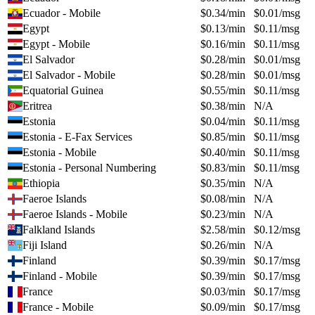
Ecuador - Mobile
$
0.34
/min
$
0.01
/msg
Egypt
$
0.13
/min
$
0.11
/msg
Egypt - Mobile
$
0.16
/min
$
0.11
/msg
El Salvador
$
0.28
/min
$
0.01
/msg
El Salvador - Mobile
$
0.28
/min
$
0.01
/msg
Equatorial Guinea
$
0.55
/min
$
0.11
/msg
Eritrea
$
0.38
/min
N/A
Estonia
$
0.04
/min
$
0.11
/msg
Estonia - E-Fax Services
$
0.85
/min
$
0.11
/msg
Estonia - Mobile
$
0.40
/min
$
0.11
/msg
Estonia - Personal Numbering
$
0.83
/min
$
0.11
/msg
Ethiopia
$
0.35
/min
N/A
Faeroe Islands
$
0.08
/min
N/A
Faeroe Islands - Mobile
$
0.23
/min
N/A
Falkland Islands
$
2.58
/min
$
0.12
/msg
Fiji Island
$
0.26
/min
N/A
Finland
$
0.39
/min
$
0.17
/msg
Finland - Mobile
$
0.39
/min
$
0.17
/msg
France
$
0.03
/min
$
0.17
/msg
France - Mobile
$
0.09
/min
$
0.17
/msg