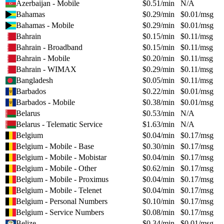
Azerbaijan - Mobile
$
0.51
/min
N/A
Bahamas
$
0.29
/min
$
0.01
/msg
Bahamas - Mobile
$
0.29
/min
$
0.01
/msg
Bahrain
$
0.15
/min
$
0.11
/msg
Bahrain - Broadband
$
0.15
/min
$
0.11
/msg
Bahrain - Mobile
$
0.20
/min
$
0.11
/msg
Bahrain - WIMAX
$
0.29
/min
$
0.11
/msg
Bangladesh
$
0.05
/min
$
0.11
/msg
Barbados
$
0.22
/min
$
0.01
/msg
Barbados - Mobile
$
0.38
/min
$
0.01
/msg
Belarus
$
0.53
/min
N/A
Belarus - Telematic Service
$
1.63
/min
N/A
Belgium
$
0.04
/min
$
0.17
/msg
Belgium - Mobile - Base
$
0.30
/min
$
0.17
/msg
Belgium - Mobile - Mobistar
$
0.04
/min
$
0.17
/msg
Belgium - Mobile - Other
$
0.62
/min
$
0.17
/msg
Belgium - Mobile - Proximus
$
0.04
/min
$
0.17
/msg
Belgium - Mobile - Telenet
$
0.04
/min
$
0.17
/msg
Belgium - Personal Numbers
$
0.10
/min
$
0.17
/msg
Belgium - Service Numbers
$
0.08
/min
$
0.17
/msg
Belize
$
0.34
/min
$
0.01
/msg