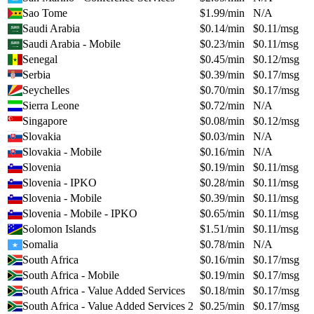
Sao Tome
$
1.99
/min
N/A
Saudi Arabia
$
0.14
/min
$
0.11
/msg
Saudi Arabia - Mobile
$
0.23
/min
$
0.11
/msg
Senegal
$
0.45
/min
$
0.12
/msg
Serbia
$
0.39
/min
$
0.17
/msg
Seychelles
$
0.70
/min
$
0.17
/msg
Sierra Leone
$
0.72
/min
N/A
Singapore
$
0.08
/min
$
0.12
/msg
Slovakia
$
0.03
/min
N/A
Slovakia - Mobile
$
0.16
/min
N/A
Slovenia
$
0.19
/min
$
0.11
/msg
Slovenia - IPKO
$
0.28
/min
$
0.11
/msg
Slovenia - Mobile
$
0.39
/min
$
0.11
/msg
Slovenia - Mobile - IPKO
$
0.65
/min
$
0.11
/msg
Solomon Islands
$
1.51
/min
$
0.11
/msg
Somalia
$
0.78
/min
N/A
South Africa
$
0.16
/min
$
0.17
/msg
South Africa - Mobile
$
0.19
/min
$
0.17
/msg
South Africa - Value Added Services
$
0.18
/min
$
0.17
/msg
South Africa - Value Added Services 2
$
0.25
/min
$
0.17
/msg