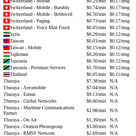
Switzerland - Mobile
$
0.25
/min
$
0.17
/msg
Switzerland - Mobile - Barablu
$
0.74
/min
$
0.17
/msg
Switzerland - Mobile - Bebbicell
$
0.50
/min
$
0.17
/msg
Switzerland - Paging
$
0.73
/min
$
0.17
/msg
Switzerland - Voice Mail Fixed
$
0.65
/min
$
0.17
/msg
Syria
$
0.29
/min
$
0.12
/msg
Taiwan
$
0.03
/min
$
0.12
/msg
Taiwan - Mobile
$
0.15
/min
$
0.12
/msg
Tajikistan
$
0.20
/min
$
0.11
/msg
Tanzania
$
0.50
/min
$
0.12
/msg
Tanzania - Premium Services
$
1.70
/min
$
0.12
/msg
Thailand
$
0.05
/min
$
0.11
/msg
Thuraya
$
7.38
/min
N/A
Thuraya - Aeromobile
$
7.04
/min
N/A
Thuraya - Emsat
$
9.13
/min
N/A
Thuraya - Global Networks
$
6.60
/min
N/A
Thuraya - Maritime Communications
$
2.98
/min
N/A
Partner
Thuraya - On Air
$
1.39
/min
N/A
Thuraya - Oration Phonegroup
$
3.00
/min
N/A
Thuraya - RMSS Network
$
2.69
/min
N/A