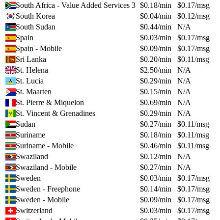
South Africa - Value Added Services 3
$
0.18
/min
$
0.17
/msg
South Korea
$
0.04
/min
$
0.12
/msg
South Sudan
$
0.44
/min
N/A
Spain
$
0.03
/min
$
0.17
/msg
Spain - Mobile
$
0.09
/min
$
0.17
/msg
Sri Lanka
$
0.20
/min
$
0.11
/msg
St. Helena
$
2.50
/min
N/A
St. Lucia
$
0.29
/min
N/A
St. Maarten
$
0.15
/min
N/A
St. Pierre & Miquelon
$
0.69
/min
N/A
St. Vincent & Grenadines
$
0.29
/min
N/A
Sudan
$
0.27
/min
$
0.11
/msg
Suriname
$
0.18
/min
$
0.11
/msg
Suriname - Mobile
$
0.46
/min
$
0.11
/msg
Swaziland
$
0.12
/min
N/A
Swaziland - Mobile
$
0.27
/min
N/A
Sweden
$
0.03
/min
$
0.17
/msg
Sweden - Freephone
$
0.14
/min
$
0.17
/msg
Sweden - Mobile
$
0.09
/min
$
0.17
/msg
Switzerland
$
0.03
/min
$
0.17
/msg