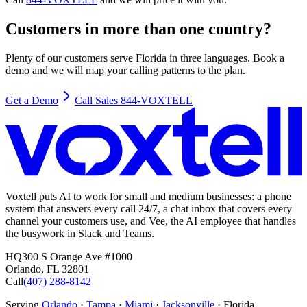
Customers in more than one country?
Plenty of our customers serve Florida in three languages. Book a
demo and we will map your calling patterns to the plan.
Get a Demo
Call Sales 844-VOXTELL
Voxtell puts AI to work for small and medium businesses: a phone
system that answers every call 24/7, a chat inbox that covers every
channel your customers use, and Vee, the AI employee that handles
the busywork in Slack and Teams.
HQ
300 S Orange Ave #1000
Orlando
,
FL
32801
Call
(407) 288-8142
Serving
Orlando
·
Tampa
·
Miami
·
Jacksonville
· Florida