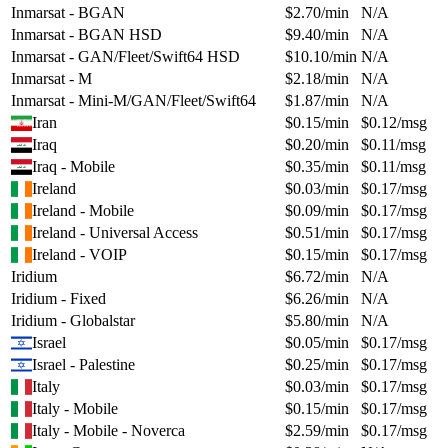
Inmarsat - BGAN
$
2.70
/min
N/A
Inmarsat - BGAN HSD
$
9.40
/min
N/A
Inmarsat - GAN/Fleet/Swift64 HSD
$
10.10
/min
N/A
Inmarsat - M
$
2.18
/min
N/A
Inmarsat - Mini-M/GAN/Fleet/Swift64
$
1.87
/min
N/A
Iran
$
0.15
/min
$
0.12
/msg
Iraq
$
0.20
/min
$
0.11
/msg
Iraq - Mobile
$
0.35
/min
$
0.11
/msg
Ireland
$
0.03
/min
$
0.17
/msg
Ireland - Mobile
$
0.09
/min
$
0.17
/msg
Ireland - Universal Access
$
0.51
/min
$
0.17
/msg
Ireland - VOIP
$
0.15
/min
$
0.17
/msg
Iridium
$
6.72
/min
N/A
Iridium - Fixed
$
6.26
/min
N/A
Iridium - Globalstar
$
5.80
/min
N/A
Israel
$
0.05
/min
$
0.17
/msg
Israel - Palestine
$
0.25
/min
$
0.17
/msg
Italy
$
0.03
/min
$
0.17
/msg
Italy - Mobile
$
0.15
/min
$
0.17
/msg
Italy - Mobile - Noverca
$
2.59
/min
$
0.17
/msg