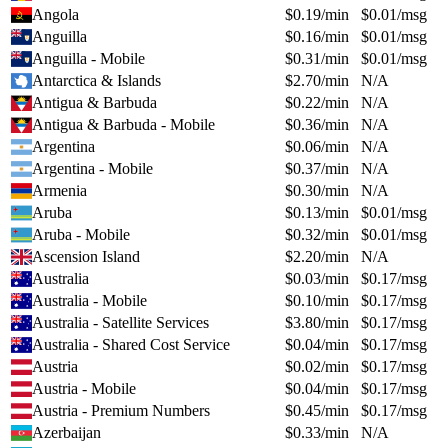
Angola
$
0.19
/min
$
0.01
/msg
Anguilla
$
0.16
/min
$
0.01
/msg
Anguilla - Mobile
$
0.31
/min
$
0.01
/msg
Antarctica & Islands
$
2.70
/min
N/A
Antigua & Barbuda
$
0.22
/min
N/A
Antigua & Barbuda - Mobile
$
0.36
/min
N/A
Argentina
$
0.06
/min
N/A
Argentina - Mobile
$
0.37
/min
N/A
Armenia
$
0.30
/min
N/A
Aruba
$
0.13
/min
$
0.01
/msg
Aruba - Mobile
$
0.32
/min
$
0.01
/msg
Ascension Island
$
2.20
/min
N/A
Australia
$
0.03
/min
$
0.17
/msg
Australia - Mobile
$
0.10
/min
$
0.17
/msg
Australia - Satellite Services
$
3.80
/min
$
0.17
/msg
Australia - Shared Cost Service
$
0.04
/min
$
0.17
/msg
Austria
$
0.02
/min
$
0.17
/msg
Austria - Mobile
$
0.04
/min
$
0.17
/msg
Austria - Premium Numbers
$
0.45
/min
$
0.17
/msg
Azerbaijan
$
0.33
/min
N/A