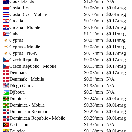
Cook Islands
$
1.20
/min
N/A
Costa Rica
$
0.06
/min
$
0.01
/msg
Costa Rica - Mobile
$
0.10
/min
$
0.01
/msg
Croatia
$
0.19
/min
$
0.17
/msg
Croatia - Mobile
$
0.36
/min
$
0.17
/msg
Cuba
$
1.12
/min
$
0.11
/msg
Cyprus
$
0.04
/min
$
0.11
/msg
Cyprus - Mobile
$
0.08
/min
$
0.11
/msg
Cyprus - NGN
$
0.17
/min
$
0.17
/msg
Czech Republic
$
0.05
/min
$
0.17
/msg
Czech Republic - Mobile
$
0.13
/min
$
0.17
/msg
Denmark
$
0.03
/min
$
0.17
/msg
Denmark - Mobile
$
0.04
/min
N/A
Diego Garcia
$
1.98
/min
N/A
Djibouti
$
0.54
/min
N/A
Dominica
$
0.24
/min
$
0.01
/msg
Dominica - Mobile
$
0.38
/min
$
0.01
/msg
Dominican Republic
$
0.29
/min
$
0.01
/msg
Dominican Republic - Mobile
$
0.29
/min
$
0.01
/msg
East Timor
$
1.37
/min
N/A
Ecuador
$
0.18
/min
$
0.01
/msg