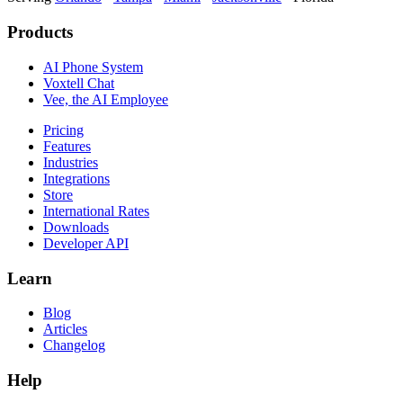
Products
AI Phone System
Voxtell Chat
Vee, the AI Employee
Pricing
Features
Industries
Integrations
Store
International Rates
Downloads
Developer API
Learn
Blog
Articles
Changelog
Help