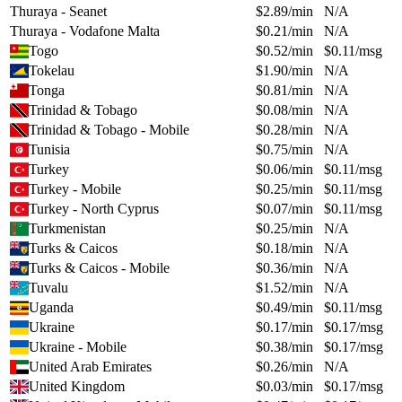
Thuraya - Seanet
$
2.89
/min
N/A
Thuraya - Vodafone Malta
$
0.21
/min
N/A
Togo
$
0.52
/min
$
0.11
/msg
Tokelau
$
1.90
/min
N/A
Tonga
$
0.81
/min
N/A
Trinidad & Tobago
$
0.08
/min
N/A
Trinidad & Tobago - Mobile
$
0.28
/min
N/A
Tunisia
$
0.75
/min
N/A
Turkey
$
0.06
/min
$
0.11
/msg
Turkey - Mobile
$
0.25
/min
$
0.11
/msg
Turkey - North Cyprus
$
0.07
/min
$
0.11
/msg
Turkmenistan
$
0.25
/min
N/A
Turks & Caicos
$
0.18
/min
N/A
Turks & Caicos - Mobile
$
0.36
/min
N/A
Tuvalu
$
1.52
/min
N/A
Uganda
$
0.49
/min
$
0.11
/msg
Ukraine
$
0.17
/min
$
0.17
/msg
Ukraine - Mobile
$
0.38
/min
$
0.17
/msg
United Arab Emirates
$
0.26
/min
N/A
United Kingdom
$
0.03
/min
$
0.17
/msg