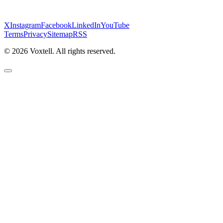
X
Instagram
Facebook
LinkedIn
YouTube
Terms
Privacy
Sitemap
RSS
©
2026
Voxtell. All rights reserved.