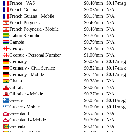
France - VAS
$
0.40
/min
$
0.17
/msg
French Guiana
$
0.03
/min
N/A
French Guiana - Mobile
$
0.18
/min
N/A
French Polynesia
$
0.40
/min
N/A
French Polynesia - Mobile
$
0.46
/min
N/A
Gabon Republic
$
0.70
/min
N/A
Gambia
$
0.79
/min
N/A
Georgia
$
0.25
/min
N/A
Georgia - Personal Number
$
1.00
/min
N/A
Germany
$
0.03
/min
$
0.17
/msg
Germany - Civil Service
$
0.52
/min
$
0.17
/msg
Germany - Mobile
$
0.14
/min
$
0.17
/msg
Ghana
$
0.38
/min
N/A
Gibraltar
$
0.06
/min
N/A
Gibraltar - Mobile
$
0.27
/min
N/A
Greece
$
0.05
/min
$
0.11
/msg
Greece - Mobile
$
0.09
/min
$
0.11
/msg
Greenland
$
0.53
/min
N/A
Greenland - Mobile
$
0.79
/min
N/A
Grenada
$
0.24
/min
N/A