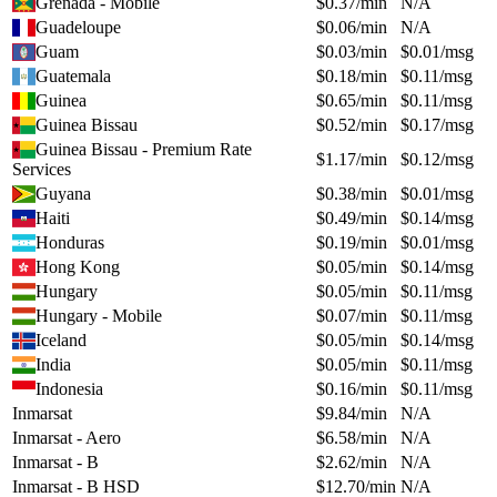
Grenada - Mobile
$
0.37
/min
N/A
Guadeloupe
$
0.06
/min
N/A
Guam
$
0.03
/min
$
0.01
/msg
Guatemala
$
0.18
/min
$
0.11
/msg
Guinea
$
0.65
/min
$
0.11
/msg
Guinea Bissau
$
0.52
/min
$
0.17
/msg
Guinea Bissau - Premium Rate
$
1.17
/min
$
0.12
/msg
Services
Guyana
$
0.38
/min
$
0.01
/msg
Haiti
$
0.49
/min
$
0.14
/msg
Honduras
$
0.19
/min
$
0.01
/msg
Hong Kong
$
0.05
/min
$
0.14
/msg
Hungary
$
0.05
/min
$
0.11
/msg
Hungary - Mobile
$
0.07
/min
$
0.11
/msg
Iceland
$
0.05
/min
$
0.14
/msg
India
$
0.05
/min
$
0.11
/msg
Indonesia
$
0.16
/min
$
0.11
/msg
Inmarsat
$
9.84
/min
N/A
Inmarsat - Aero
$
6.58
/min
N/A
Inmarsat - B
$
2.62
/min
N/A
Inmarsat - B HSD
$
12.70
/min
N/A