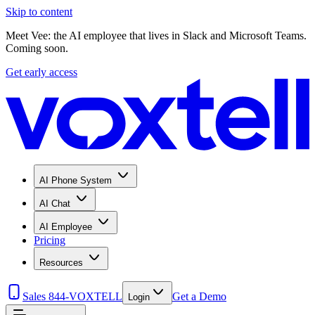
Skip to content
Meet Vee: the AI employee that lives in Slack and Microsoft Teams.
Coming soon.
Get early access
AI Phone System
AI Chat
AI Employee
Pricing
Resources
Sales 844-VOXTELL
Get a Demo
Login