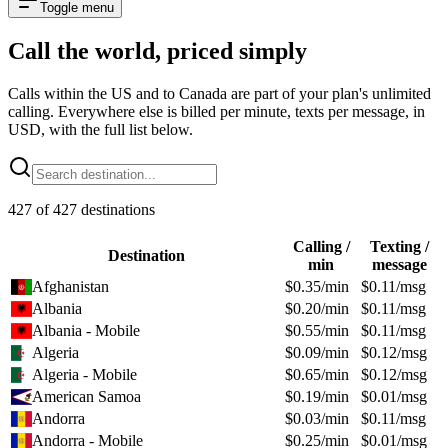
Toggle menu
Call the world,
priced simply
Calls within the US and to Canada are part of your plan's unlimited
calling. Everywhere else is billed per minute, texts per message, in
USD, with the full list below.
427
of
427
destinations
Calling /
Texting /
Destination
min
message
Afghanistan
$
0.35
/min
$
0.11
/msg
Albania
$
0.20
/min
$
0.11
/msg
Albania - Mobile
$
0.55
/min
$
0.11
/msg
Algeria
$
0.09
/min
$
0.12
/msg
Algeria - Mobile
$
0.65
/min
$
0.12
/msg
American Samoa
$
0.19
/min
$
0.01
/msg
Andorra
$
0.03
/min
$
0.11
/msg
Andorra - Mobile
$
0.25
/min
$
0.01
/msg