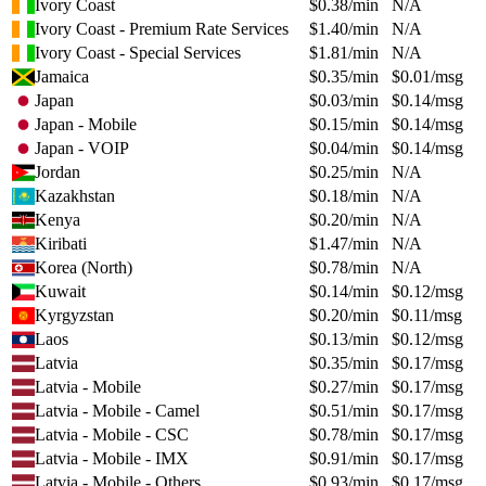
Ivory Coast
$
0.38
/min
N/A
Ivory Coast - Premium Rate Services
$
1.40
/min
N/A
Ivory Coast - Special Services
$
1.81
/min
N/A
Jamaica
$
0.35
/min
$
0.01
/msg
Japan
$
0.03
/min
$
0.14
/msg
Japan - Mobile
$
0.15
/min
$
0.14
/msg
Japan - VOIP
$
0.04
/min
$
0.14
/msg
Jordan
$
0.25
/min
N/A
Kazakhstan
$
0.18
/min
N/A
Kenya
$
0.20
/min
N/A
Kiribati
$
1.47
/min
N/A
Korea (North)
$
0.78
/min
N/A
Kuwait
$
0.14
/min
$
0.12
/msg
Kyrgyzstan
$
0.20
/min
$
0.11
/msg
Laos
$
0.13
/min
$
0.12
/msg
Latvia
$
0.35
/min
$
0.17
/msg
Latvia - Mobile
$
0.27
/min
$
0.17
/msg
Latvia - Mobile - Camel
$
0.51
/min
$
0.17
/msg
Latvia - Mobile - CSC
$
0.78
/min
$
0.17
/msg
Latvia - Mobile - IMX
$
0.91
/min
$
0.17
/msg
Latvia - Mobile - Others
$
0.93
/min
$
0.17
/msg