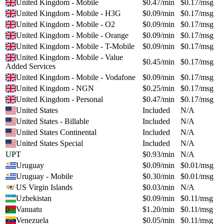
United Kingdom - Mobile
$
0.47
/min
$
0.17
/msg
United Kingdom - Mobile - H3G
$
0.09
/min
$
0.17
/msg
United Kingdom - Mobile - O2
$
0.09
/min
$
0.17
/msg
United Kingdom - Mobile - Orange
$
0.09
/min
$
0.17
/msg
United Kingdom - Mobile - T-Mobile
$
0.09
/min
$
0.17
/msg
United Kingdom - Mobile - Value
$
0.45
/min
$
0.17
/msg
Added Services
United Kingdom - Mobile - Vodafone
$
0.09
/min
$
0.17
/msg
United Kingdom - NGN
$
0.25
/min
$
0.17
/msg
United Kingdom - Personal
$
0.47
/min
$
0.17
/msg
United States
Included
N/A
United States - Billable
Included
N/A
United States Continental
Included
N/A
United States Special
Included
N/A
UPT
$
0.93
/min
N/A
Uruguay
$
0.09
/min
$
0.01
/msg
Uruguay - Mobile
$
0.30
/min
$
0.01
/msg
US Virgin Islands
$
0.03
/min
N/A
Uzbekistan
$
0.09
/min
$
0.11
/msg
Vanuatu
$
1.20
/min
$
0.11
/msg
Venezuela
$
0.05
/min
$
0.11
/msg