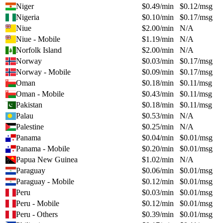
Niger
$
0.49
/min
$
0.12
/msg
Nigeria
$
0.10
/min
$
0.17
/msg
Niue
$
2.00
/min
N/A
Niue - Mobile
$
1.19
/min
N/A
Norfolk Island
$
2.00
/min
N/A
Norway
$
0.03
/min
$
0.17
/msg
Norway - Mobile
$
0.09
/min
$
0.17
/msg
Oman
$
0.18
/min
$
0.11
/msg
Oman - Mobile
$
0.43
/min
$
0.11
/msg
Pakistan
$
0.18
/min
$
0.11
/msg
Palau
$
0.53
/min
N/A
Palestine
$
0.25
/min
N/A
Panama
$
0.04
/min
$
0.01
/msg
Panama - Mobile
$
0.20
/min
$
0.01
/msg
Papua New Guinea
$
1.02
/min
N/A
Paraguay
$
0.06
/min
$
0.01
/msg
Paraguay - Mobile
$
0.12
/min
$
0.01
/msg
Peru
$
0.03
/min
$
0.01
/msg
Peru - Mobile
$
0.12
/min
$
0.01
/msg
Peru - Others
$
0.39
/min
$
0.01
/msg