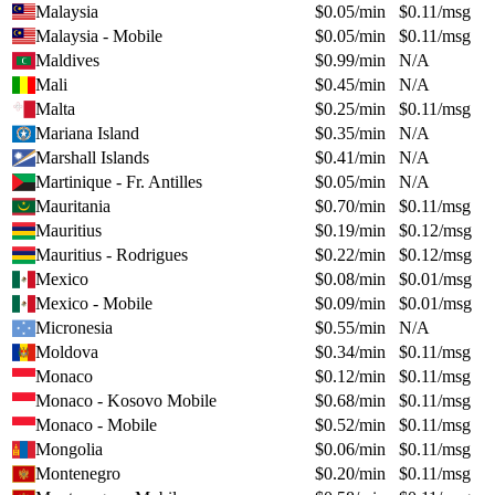
Malaysia
$
0.05
/min
$
0.11
/msg
Malaysia - Mobile
$
0.05
/min
$
0.11
/msg
Maldives
$
0.99
/min
N/A
Mali
$
0.45
/min
N/A
Malta
$
0.25
/min
$
0.11
/msg
Mariana Island
$
0.35
/min
N/A
Marshall Islands
$
0.41
/min
N/A
Martinique - Fr. Antilles
$
0.05
/min
N/A
Mauritania
$
0.70
/min
$
0.11
/msg
Mauritius
$
0.19
/min
$
0.12
/msg
Mauritius - Rodrigues
$
0.22
/min
$
0.12
/msg
Mexico
$
0.08
/min
$
0.01
/msg
Mexico - Mobile
$
0.09
/min
$
0.01
/msg
Micronesia
$
0.55
/min
N/A
Moldova
$
0.34
/min
$
0.11
/msg
Monaco
$
0.12
/min
$
0.11
/msg
Monaco - Kosovo Mobile
$
0.68
/min
$
0.11
/msg
Monaco - Mobile
$
0.52
/min
$
0.11
/msg
Mongolia
$
0.06
/min
$
0.11
/msg
Montenegro
$
0.20
/min
$
0.11
/msg