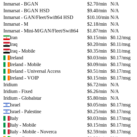
Inmarsat - BGAN
$
2.70
/min
N/A
Inmarsat - BGAN HSD
$
9.40
/min
N/A
Inmarsat - GAN/Fleet/Swift64 HSD
$
10.10
/min
N/A
Inmarsat - M
$
2.18
/min
N/A
Inmarsat - Mini-M/GAN/Fleet/Swift64
$
1.87
/min
N/A
Iran
$
0.15
/min
$
0.12
/msg
Iraq
$
0.20
/min
$
0.11
/msg
Iraq - Mobile
$
0.35
/min
$
0.11
/msg
Ireland
$
0.03
/min
$
0.17
/msg
Ireland - Mobile
$
0.09
/min
$
0.17
/msg
Ireland - Universal Access
$
0.51
/min
$
0.17
/msg
Ireland - VOIP
$
0.15
/min
$
0.17
/msg
Iridium
$
6.72
/min
N/A
Iridium - Fixed
$
6.26
/min
N/A
Iridium - Globalstar
$
5.80
/min
N/A
Israel
$
0.05
/min
$
0.17
/msg
Israel - Palestine
$
0.25
/min
$
0.17
/msg
Italy
$
0.03
/min
$
0.17
/msg
Italy - Mobile
$
0.15
/min
$
0.17
/msg
Italy - Mobile - Noverca
$
2.59
/min
$
0.17
/msg