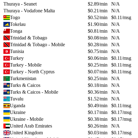
Thuraya - Seanet
$
2.89
/min
N/A
Thuraya - Vodafone Malta
$
0.21
/min
N/A
Togo
$
0.52
/min
$
0.11
/msg
Tokelau
$
1.90
/min
N/A
Tonga
$
0.81
/min
N/A
Trinidad & Tobago
$
0.08
/min
N/A
Trinidad & Tobago - Mobile
$
0.28
/min
N/A
Tunisia
$
0.75
/min
N/A
Turkey
$
0.06
/min
$
0.11
/msg
Turkey - Mobile
$
0.25
/min
$
0.11
/msg
Turkey - North Cyprus
$
0.07
/min
$
0.11
/msg
Turkmenistan
$
0.25
/min
N/A
Turks & Caicos
$
0.18
/min
N/A
Turks & Caicos - Mobile
$
0.36
/min
N/A
Tuvalu
$
1.52
/min
N/A
Uganda
$
0.49
/min
$
0.11
/msg
Ukraine
$
0.17
/min
$
0.17
/msg
Ukraine - Mobile
$
0.38
/min
$
0.17
/msg
United Arab Emirates
$
0.26
/min
N/A
United Kingdom
$
0.03
/min
$
0.17
/msg