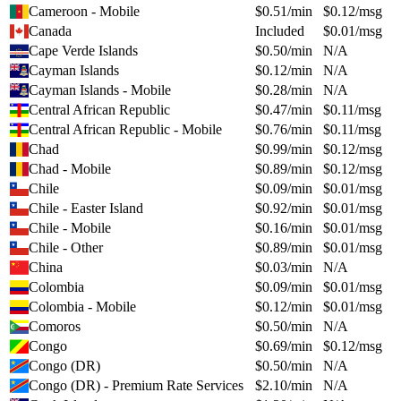
Cameroon - Mobile
$
0.51
/min
$
0.12
/msg
Canada
Included
$
0.01
/msg
Cape Verde Islands
$
0.50
/min
N/A
Cayman Islands
$
0.12
/min
N/A
Cayman Islands - Mobile
$
0.28
/min
N/A
Central African Republic
$
0.47
/min
$
0.11
/msg
Central African Republic - Mobile
$
0.76
/min
$
0.11
/msg
Chad
$
0.99
/min
$
0.12
/msg
Chad - Mobile
$
0.89
/min
$
0.12
/msg
Chile
$
0.09
/min
$
0.01
/msg
Chile - Easter Island
$
0.92
/min
$
0.01
/msg
Chile - Mobile
$
0.16
/min
$
0.01
/msg
Chile - Other
$
0.89
/min
$
0.01
/msg
China
$
0.03
/min
N/A
Colombia
$
0.09
/min
$
0.01
/msg
Colombia - Mobile
$
0.12
/min
$
0.01
/msg
Comoros
$
0.50
/min
N/A
Congo
$
0.69
/min
$
0.12
/msg
Congo (DR)
$
0.50
/min
N/A
Congo (DR) - Premium Rate Services
$
2.10
/min
N/A