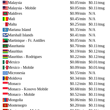
Malaysia
$
0.05
/min
$
0.11
/msg
Malaysia - Mobile
$
0.05
/min
$
0.11
/msg
Maldives
$
0.99
/min
N/A
Mali
$
0.45
/min
N/A
Malta
$
0.25
/min
$
0.11
/msg
Mariana Island
$
0.35
/min
N/A
Marshall Islands
$
0.41
/min
N/A
Martinique - Fr. Antilles
$
0.05
/min
N/A
Mauritania
$
0.70
/min
$
0.11
/msg
Mauritius
$
0.19
/min
$
0.12
/msg
Mauritius - Rodrigues
$
0.22
/min
$
0.12
/msg
Mexico
$
0.08
/min
$
0.01
/msg
Mexico - Mobile
$
0.09
/min
$
0.01
/msg
Micronesia
$
0.55
/min
N/A
Moldova
$
0.34
/min
$
0.11
/msg
Monaco
$
0.12
/min
$
0.11
/msg
Monaco - Kosovo Mobile
$
0.68
/min
$
0.11
/msg
Monaco - Mobile
$
0.52
/min
$
0.11
/msg
Mongolia
$
0.06
/min
$
0.11
/msg
Montenegro
$
0.20
/min
$
0.11
/msg