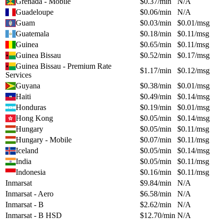
Grenada - Mobile
$
0.37
/min
N/A
Guadeloupe
$
0.06
/min
N/A
Guam
$
0.03
/min
$
0.01
/msg
Guatemala
$
0.18
/min
$
0.11
/msg
Guinea
$
0.65
/min
$
0.11
/msg
Guinea Bissau
$
0.52
/min
$
0.17
/msg
Guinea Bissau - Premium Rate
$
1.17
/min
$
0.12
/msg
Services
Guyana
$
0.38
/min
$
0.01
/msg
Haiti
$
0.49
/min
$
0.14
/msg
Honduras
$
0.19
/min
$
0.01
/msg
Hong Kong
$
0.05
/min
$
0.14
/msg
Hungary
$
0.05
/min
$
0.11
/msg
Hungary - Mobile
$
0.07
/min
$
0.11
/msg
Iceland
$
0.05
/min
$
0.14
/msg
India
$
0.05
/min
$
0.11
/msg
Indonesia
$
0.16
/min
$
0.11
/msg
Inmarsat
$
9.84
/min
N/A
Inmarsat - Aero
$
6.58
/min
N/A
Inmarsat - B
$
2.62
/min
N/A
Inmarsat - B HSD
$
12.70
/min
N/A