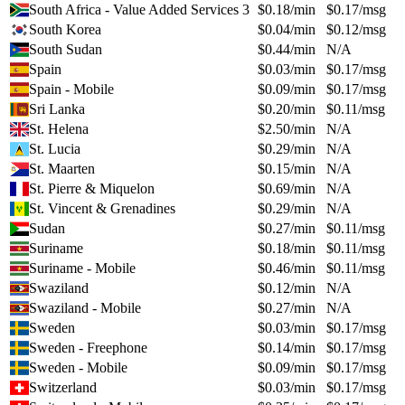
South Africa - Value Added Services 3
$
0.18
/min
$
0.17
/msg
South Korea
$
0.04
/min
$
0.12
/msg
South Sudan
$
0.44
/min
N/A
Spain
$
0.03
/min
$
0.17
/msg
Spain - Mobile
$
0.09
/min
$
0.17
/msg
Sri Lanka
$
0.20
/min
$
0.11
/msg
St. Helena
$
2.50
/min
N/A
St. Lucia
$
0.29
/min
N/A
St. Maarten
$
0.15
/min
N/A
St. Pierre & Miquelon
$
0.69
/min
N/A
St. Vincent & Grenadines
$
0.29
/min
N/A
Sudan
$
0.27
/min
$
0.11
/msg
Suriname
$
0.18
/min
$
0.11
/msg
Suriname - Mobile
$
0.46
/min
$
0.11
/msg
Swaziland
$
0.12
/min
N/A
Swaziland - Mobile
$
0.27
/min
N/A
Sweden
$
0.03
/min
$
0.17
/msg
Sweden - Freephone
$
0.14
/min
$
0.17
/msg
Sweden - Mobile
$
0.09
/min
$
0.17
/msg
Switzerland
$
0.03
/min
$
0.17
/msg