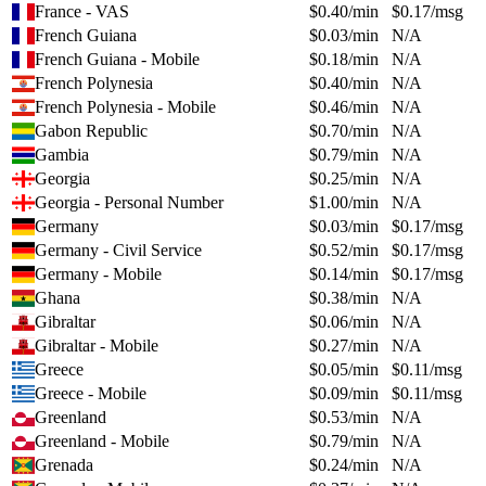
France - VAS
$
0.40
/min
$
0.17
/msg
French Guiana
$
0.03
/min
N/A
French Guiana - Mobile
$
0.18
/min
N/A
French Polynesia
$
0.40
/min
N/A
French Polynesia - Mobile
$
0.46
/min
N/A
Gabon Republic
$
0.70
/min
N/A
Gambia
$
0.79
/min
N/A
Georgia
$
0.25
/min
N/A
Georgia - Personal Number
$
1.00
/min
N/A
Germany
$
0.03
/min
$
0.17
/msg
Germany - Civil Service
$
0.52
/min
$
0.17
/msg
Germany - Mobile
$
0.14
/min
$
0.17
/msg
Ghana
$
0.38
/min
N/A
Gibraltar
$
0.06
/min
N/A
Gibraltar - Mobile
$
0.27
/min
N/A
Greece
$
0.05
/min
$
0.11
/msg
Greece - Mobile
$
0.09
/min
$
0.11
/msg
Greenland
$
0.53
/min
N/A
Greenland - Mobile
$
0.79
/min
N/A
Grenada
$
0.24
/min
N/A