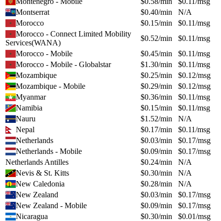
Montenegro - Mobile
$
0.58
/min
$
0.11
/msg
Montserrat
$
0.40
/min
N/A
Morocco
$
0.15
/min
$
0.11
/msg
Morocco - Connect Limited Mobility
$
0.52
/min
$
0.11
/msg
Services(WANA)
Morocco - Mobile
$
0.45
/min
$
0.11
/msg
Morocco - Mobile - Globalstar
$
1.30
/min
$
0.11
/msg
Mozambique
$
0.25
/min
$
0.12
/msg
Mozambique - Mobile
$
0.29
/min
$
0.12
/msg
Myanmar
$
0.36
/min
$
0.11
/msg
Namibia
$
0.15
/min
$
0.11
/msg
Nauru
$
1.52
/min
N/A
Nepal
$
0.17
/min
$
0.11
/msg
Netherlands
$
0.03
/min
$
0.17
/msg
Netherlands - Mobile
$
0.09
/min
$
0.17
/msg
Netherlands Antilles
$
0.24
/min
N/A
Nevis & St. Kitts
$
0.30
/min
N/A
New Caledonia
$
0.28
/min
N/A
New Zealand
$
0.03
/min
$
0.17
/msg
New Zealand - Mobile
$
0.09
/min
$
0.17
/msg
Nicaragua
$
0.30
/min
$
0.01
/msg