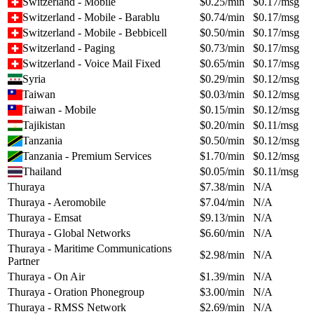
Switzerland - Mobile
$
0.25
/min
$
0.17
/msg
Switzerland - Mobile - Barablu
$
0.74
/min
$
0.17
/msg
Switzerland - Mobile - Bebbicell
$
0.50
/min
$
0.17
/msg
Switzerland - Paging
$
0.73
/min
$
0.17
/msg
Switzerland - Voice Mail Fixed
$
0.65
/min
$
0.17
/msg
Syria
$
0.29
/min
$
0.12
/msg
Taiwan
$
0.03
/min
$
0.12
/msg
Taiwan - Mobile
$
0.15
/min
$
0.12
/msg
Tajikistan
$
0.20
/min
$
0.11
/msg
Tanzania
$
0.50
/min
$
0.12
/msg
Tanzania - Premium Services
$
1.70
/min
$
0.12
/msg
Thailand
$
0.05
/min
$
0.11
/msg
Thuraya
$
7.38
/min
N/A
Thuraya - Aeromobile
$
7.04
/min
N/A
Thuraya - Emsat
$
9.13
/min
N/A
Thuraya - Global Networks
$
6.60
/min
N/A
Thuraya - Maritime Communications
$
2.98
/min
N/A
Partner
Thuraya - On Air
$
1.39
/min
N/A
Thuraya - Oration Phonegroup
$
3.00
/min
N/A
Thuraya - RMSS Network
$
2.69
/min
N/A