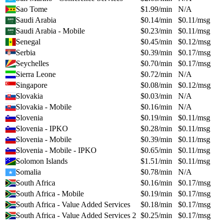
Sao Tome
$
1.99
/min
N/A
Saudi Arabia
$
0.14
/min
$
0.11
/msg
Saudi Arabia - Mobile
$
0.23
/min
$
0.11
/msg
Senegal
$
0.45
/min
$
0.12
/msg
Serbia
$
0.39
/min
$
0.17
/msg
Seychelles
$
0.70
/min
$
0.17
/msg
Sierra Leone
$
0.72
/min
N/A
Singapore
$
0.08
/min
$
0.12
/msg
Slovakia
$
0.03
/min
N/A
Slovakia - Mobile
$
0.16
/min
N/A
Slovenia
$
0.19
/min
$
0.11
/msg
Slovenia - IPKO
$
0.28
/min
$
0.11
/msg
Slovenia - Mobile
$
0.39
/min
$
0.11
/msg
Slovenia - Mobile - IPKO
$
0.65
/min
$
0.11
/msg
Solomon Islands
$
1.51
/min
$
0.11
/msg
Somalia
$
0.78
/min
N/A
South Africa
$
0.16
/min
$
0.17
/msg
South Africa - Mobile
$
0.19
/min
$
0.17
/msg
South Africa - Value Added Services
$
0.18
/min
$
0.17
/msg
South Africa - Value Added Services 2
$
0.25
/min
$
0.17
/msg