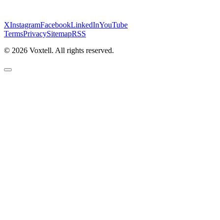
X
Instagram
Facebook
LinkedIn
YouTube
Terms
Privacy
Sitemap
RSS
©
2026
Voxtell. All rights reserved.