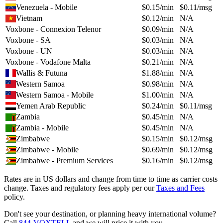
Venezuela - Mobile
$
0.15
/min
$
0.11
/msg
Vietnam
$
0.12
/min
N/A
Voxbone - Connexion Telenor
$
0.09
/min
N/A
Voxbone - SA
$
0.03
/min
N/A
Voxbone - UN
$
0.03
/min
N/A
Voxbone - Vodafone Malta
$
0.21
/min
N/A
Wallis & Futuna
$
1.88
/min
N/A
Western Samoa
$
0.98
/min
N/A
Western Samoa - Mobile
$
1.00
/min
N/A
Yemen Arab Republic
$
0.24
/min
$
0.11
/msg
Zambia
$
0.45
/min
N/A
Zambia - Mobile
$
0.45
/min
N/A
Zimbabwe
$
0.15
/min
$
0.12
/msg
Zimbabwe - Mobile
$
0.69
/min
$
0.12
/msg
Zimbabwe - Premium Services
$
0.16
/min
$
0.12
/msg
Rates are in US dollars and change from time to time as carrier costs
change. Taxes and regulatory fees apply per our
Taxes and Fees
policy.
Don't see your destination, or planning heavy international volume?
Call
844-VOXTELL
and we will price it with you.