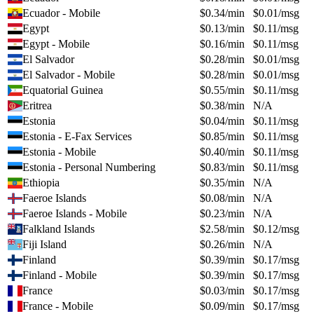
Ecuador - Mobile
$
0.34
/min
$
0.01
/msg
Egypt
$
0.13
/min
$
0.11
/msg
Egypt - Mobile
$
0.16
/min
$
0.11
/msg
El Salvador
$
0.28
/min
$
0.01
/msg
El Salvador - Mobile
$
0.28
/min
$
0.01
/msg
Equatorial Guinea
$
0.55
/min
$
0.11
/msg
Eritrea
$
0.38
/min
N/A
Estonia
$
0.04
/min
$
0.11
/msg
Estonia - E-Fax Services
$
0.85
/min
$
0.11
/msg
Estonia - Mobile
$
0.40
/min
$
0.11
/msg
Estonia - Personal Numbering
$
0.83
/min
$
0.11
/msg
Ethiopia
$
0.35
/min
N/A
Faeroe Islands
$
0.08
/min
N/A
Faeroe Islands - Mobile
$
0.23
/min
N/A
Falkland Islands
$
2.58
/min
$
0.12
/msg
Fiji Island
$
0.26
/min
N/A
Finland
$
0.39
/min
$
0.17
/msg
Finland - Mobile
$
0.39
/min
$
0.17
/msg
France
$
0.03
/min
$
0.17
/msg
France - Mobile
$
0.09
/min
$
0.17
/msg