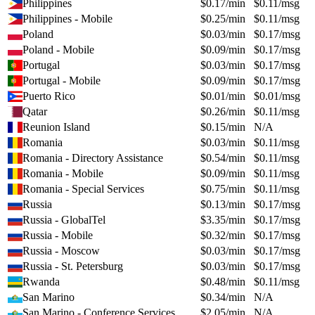
Philippines
$
0.17
/min
$
0.11
/msg
Philippines - Mobile
$
0.25
/min
$
0.11
/msg
Poland
$
0.03
/min
$
0.17
/msg
Poland - Mobile
$
0.09
/min
$
0.17
/msg
Portugal
$
0.03
/min
$
0.17
/msg
Portugal - Mobile
$
0.09
/min
$
0.17
/msg
Puerto Rico
$
0.01
/min
$
0.01
/msg
Qatar
$
0.26
/min
$
0.11
/msg
Reunion Island
$
0.15
/min
N/A
Romania
$
0.03
/min
$
0.11
/msg
Romania - Directory Assistance
$
0.54
/min
$
0.11
/msg
Romania - Mobile
$
0.09
/min
$
0.11
/msg
Romania - Special Services
$
0.75
/min
$
0.11
/msg
Russia
$
0.13
/min
$
0.17
/msg
Russia - GlobalTel
$
3.35
/min
$
0.17
/msg
Russia - Mobile
$
0.32
/min
$
0.17
/msg
Russia - Moscow
$
0.03
/min
$
0.17
/msg
Russia - St. Petersburg
$
0.03
/min
$
0.17
/msg
Rwanda
$
0.48
/min
$
0.11
/msg
San Marino
$
0.34
/min
N/A
San Marino - Conference Services
$
2.05
/min
N/A