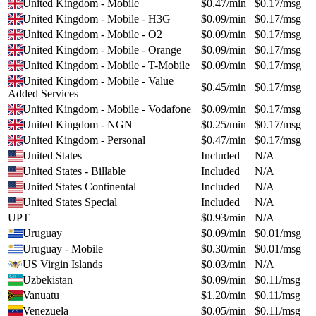
United Kingdom - Mobile
$
0.47
/min
$
0.17
/msg
United Kingdom - Mobile - H3G
$
0.09
/min
$
0.17
/msg
United Kingdom - Mobile - O2
$
0.09
/min
$
0.17
/msg
United Kingdom - Mobile - Orange
$
0.09
/min
$
0.17
/msg
United Kingdom - Mobile - T-Mobile
$
0.09
/min
$
0.17
/msg
United Kingdom - Mobile - Value
$
0.45
/min
$
0.17
/msg
Added Services
United Kingdom - Mobile - Vodafone
$
0.09
/min
$
0.17
/msg
United Kingdom - NGN
$
0.25
/min
$
0.17
/msg
United Kingdom - Personal
$
0.47
/min
$
0.17
/msg
United States
Included
N/A
United States - Billable
Included
N/A
United States Continental
Included
N/A
United States Special
Included
N/A
UPT
$
0.93
/min
N/A
Uruguay
$
0.09
/min
$
0.01
/msg
Uruguay - Mobile
$
0.30
/min
$
0.01
/msg
US Virgin Islands
$
0.03
/min
N/A
Uzbekistan
$
0.09
/min
$
0.11
/msg
Vanuatu
$
1.20
/min
$
0.11
/msg
Venezuela
$
0.05
/min
$
0.11
/msg