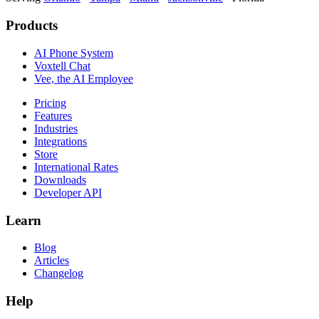
Products
AI Phone System
Voxtell Chat
Vee, the AI Employee
Pricing
Features
Industries
Integrations
Store
International Rates
Downloads
Developer API
Learn
Blog
Articles
Changelog
Help