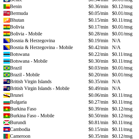
Benin
$
0.36
/min
$
0.12
/msg
Bermuda
$
0.05
/min
$
0.01
/msg
Bhutan
$
0.15
/min
$
0.11
/msg
Bolivia
$
0.17
/min
$
0.01
/msg
Bolivia - Mobile
$
0.28
/min
$
0.01
/msg
Bosnia & Herzegovina
$
0.19
/min
N/A
Bosnia & Herzegovina - Mobile
$
0.42
/min
N/A
Botswana
$
0.22
/min
$
0.11
/msg
Botswana - Mobile
$
0.30
/min
$
0.11
/msg
Brazil
$
0.03
/min
$
0.01
/msg
Brazil - Mobile
$
0.20
/min
$
0.01
/msg
British Virgin Islands
$
0.35
/min
N/A
British Virgin Islands - Mobile
$
0.49
/min
N/A
Brunei
$
0.06
/min
$
0.11
/msg
Bulgaria
$
0.27
/min
$
0.11
/msg
Burkina Faso
$
0.39
/min
$
0.12
/msg
Burkina Faso - Mobile
$
0.50
/min
$
0.12
/msg
Burundi
$
0.81
/min
$
0.11
/msg
Cambodia
$
0.15
/min
$
0.11
/msg
Cameroon
$
0.35
/min
$
0.12
/msg