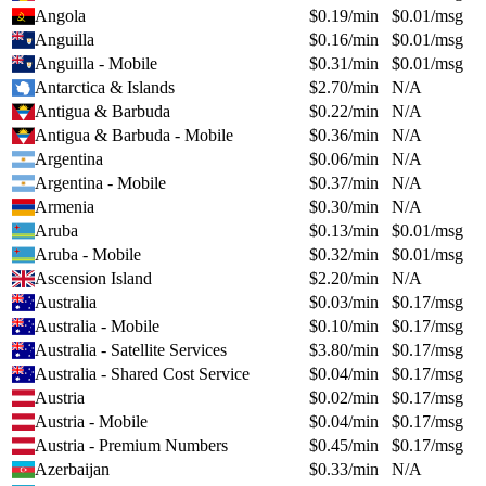
Angola
$
0.19
/min
$
0.01
/msg
Anguilla
$
0.16
/min
$
0.01
/msg
Anguilla - Mobile
$
0.31
/min
$
0.01
/msg
Antarctica & Islands
$
2.70
/min
N/A
Antigua & Barbuda
$
0.22
/min
N/A
Antigua & Barbuda - Mobile
$
0.36
/min
N/A
Argentina
$
0.06
/min
N/A
Argentina - Mobile
$
0.37
/min
N/A
Armenia
$
0.30
/min
N/A
Aruba
$
0.13
/min
$
0.01
/msg
Aruba - Mobile
$
0.32
/min
$
0.01
/msg
Ascension Island
$
2.20
/min
N/A
Australia
$
0.03
/min
$
0.17
/msg
Australia - Mobile
$
0.10
/min
$
0.17
/msg
Australia - Satellite Services
$
3.80
/min
$
0.17
/msg
Australia - Shared Cost Service
$
0.04
/min
$
0.17
/msg
Austria
$
0.02
/min
$
0.17
/msg
Austria - Mobile
$
0.04
/min
$
0.17
/msg
Austria - Premium Numbers
$
0.45
/min
$
0.17
/msg
Azerbaijan
$
0.33
/min
N/A