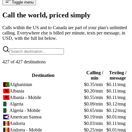
Toggle menu
Call the world,
priced simply
Calls within the US and to Canada are part of your plan's unlimited
calling. Everywhere else is billed per minute, texts per message, in
USD, with the full list below.
427
of
427
destinations
Calling /
Texting /
Destination
min
message
Afghanistan
$
0.35
/min
$
0.11
/msg
Albania
$
0.20
/min
$
0.11
/msg
Albania - Mobile
$
0.55
/min
$
0.11
/msg
Algeria
$
0.09
/min
$
0.12
/msg
Algeria - Mobile
$
0.65
/min
$
0.12
/msg
American Samoa
$
0.19
/min
$
0.01
/msg
Andorra
$
0.03
/min
$
0.11
/msg
Andorra - Mobile
$
0.25
/min
$
0.01
/msg