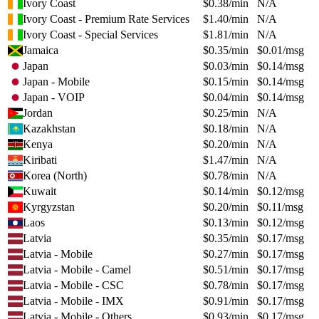
Ivory Coast
$
0.38
/min
N/A
Ivory Coast - Premium Rate Services
$
1.40
/min
N/A
Ivory Coast - Special Services
$
1.81
/min
N/A
Jamaica
$
0.35
/min
$
0.01
/msg
Japan
$
0.03
/min
$
0.14
/msg
Japan - Mobile
$
0.15
/min
$
0.14
/msg
Japan - VOIP
$
0.04
/min
$
0.14
/msg
Jordan
$
0.25
/min
N/A
Kazakhstan
$
0.18
/min
N/A
Kenya
$
0.20
/min
N/A
Kiribati
$
1.47
/min
N/A
Korea (North)
$
0.78
/min
N/A
Kuwait
$
0.14
/min
$
0.12
/msg
Kyrgyzstan
$
0.20
/min
$
0.11
/msg
Laos
$
0.13
/min
$
0.12
/msg
Latvia
$
0.35
/min
$
0.17
/msg
Latvia - Mobile
$
0.27
/min
$
0.17
/msg
Latvia - Mobile - Camel
$
0.51
/min
$
0.17
/msg
Latvia - Mobile - CSC
$
0.78
/min
$
0.17
/msg
Latvia - Mobile - IMX
$
0.91
/min
$
0.17
/msg
Latvia - Mobile - Others
$
0.93
/min
$
0.17
/msg