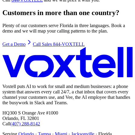
Customers in more than one country?
Plenty of our customers serve Florida in three languages. Book a
demo and we will map your calling patterns to the plan.
Get a Demo
Call Sales 844-VOXTELL
Voxtell puts AI to work for small and medium businesses: a phone
system that answers every call 24/7, a chat inbox that covers every
channel your customers use, and Vee, the AI employee that handles
the busywork in Slack and Teams.
HQ
300 S Orange Ave #1000
Orlando
,
FL
32801
Call
(407) 288-8142
Serving
Orlando
·
Tampa
·
Miami
·
Jacksonville
· Florida