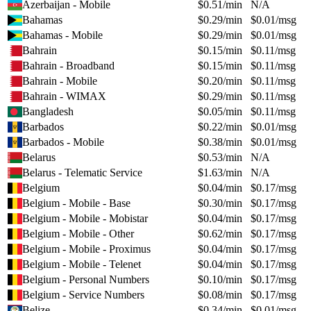
Azerbaijan - Mobile
$
0.51
/min
N/A
Bahamas
$
0.29
/min
$
0.01
/msg
Bahamas - Mobile
$
0.29
/min
$
0.01
/msg
Bahrain
$
0.15
/min
$
0.11
/msg
Bahrain - Broadband
$
0.15
/min
$
0.11
/msg
Bahrain - Mobile
$
0.20
/min
$
0.11
/msg
Bahrain - WIMAX
$
0.29
/min
$
0.11
/msg
Bangladesh
$
0.05
/min
$
0.11
/msg
Barbados
$
0.22
/min
$
0.01
/msg
Barbados - Mobile
$
0.38
/min
$
0.01
/msg
Belarus
$
0.53
/min
N/A
Belarus - Telematic Service
$
1.63
/min
N/A
Belgium
$
0.04
/min
$
0.17
/msg
Belgium - Mobile - Base
$
0.30
/min
$
0.17
/msg
Belgium - Mobile - Mobistar
$
0.04
/min
$
0.17
/msg
Belgium - Mobile - Other
$
0.62
/min
$
0.17
/msg
Belgium - Mobile - Proximus
$
0.04
/min
$
0.17
/msg
Belgium - Mobile - Telenet
$
0.04
/min
$
0.17
/msg
Belgium - Personal Numbers
$
0.10
/min
$
0.17
/msg
Belgium - Service Numbers
$
0.08
/min
$
0.17
/msg
Belize
$
0.34
/min
$
0.01
/msg