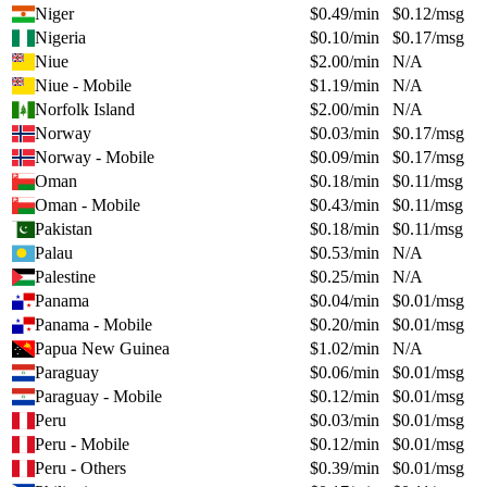
Niger
$
0.49
/min
$
0.12
/msg
Nigeria
$
0.10
/min
$
0.17
/msg
Niue
$
2.00
/min
N/A
Niue - Mobile
$
1.19
/min
N/A
Norfolk Island
$
2.00
/min
N/A
Norway
$
0.03
/min
$
0.17
/msg
Norway - Mobile
$
0.09
/min
$
0.17
/msg
Oman
$
0.18
/min
$
0.11
/msg
Oman - Mobile
$
0.43
/min
$
0.11
/msg
Pakistan
$
0.18
/min
$
0.11
/msg
Palau
$
0.53
/min
N/A
Palestine
$
0.25
/min
N/A
Panama
$
0.04
/min
$
0.01
/msg
Panama - Mobile
$
0.20
/min
$
0.01
/msg
Papua New Guinea
$
1.02
/min
N/A
Paraguay
$
0.06
/min
$
0.01
/msg
Paraguay - Mobile
$
0.12
/min
$
0.01
/msg
Peru
$
0.03
/min
$
0.01
/msg
Peru - Mobile
$
0.12
/min
$
0.01
/msg
Peru - Others
$
0.39
/min
$
0.01
/msg