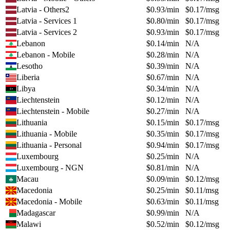
Latvia - Others2
$
0.93
/min
$
0.17
/msg
Latvia - Services 1
$
0.80
/min
$
0.17
/msg
Latvia - Services 2
$
0.93
/min
$
0.17
/msg
Lebanon
$
0.14
/min
N/A
Lebanon - Mobile
$
0.28
/min
N/A
Lesotho
$
0.39
/min
N/A
Liberia
$
0.67
/min
N/A
Libya
$
0.34
/min
N/A
Liechtenstein
$
0.12
/min
N/A
Liechtenstein - Mobile
$
0.27
/min
N/A
Lithuania
$
0.15
/min
$
0.17
/msg
Lithuania - Mobile
$
0.35
/min
$
0.17
/msg
Lithuania - Personal
$
0.94
/min
$
0.17
/msg
Luxembourg
$
0.25
/min
N/A
Luxembourg - NGN
$
0.81
/min
N/A
Macau
$
0.09
/min
$
0.12
/msg
Macedonia
$
0.25
/min
$
0.11
/msg
Macedonia - Mobile
$
0.63
/min
$
0.11
/msg
Madagascar
$
0.99
/min
N/A
Malawi
$
0.52
/min
$
0.12
/msg