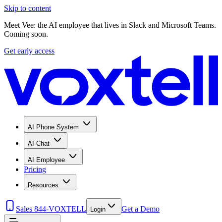
Skip to content
Meet Vee: the AI employee that lives in Slack and Microsoft Teams.
Coming soon.
Get early access
AI Phone System
AI Chat
AI Employee
Pricing
Resources
Sales 844-VOXTELL
Get a Demo
Login