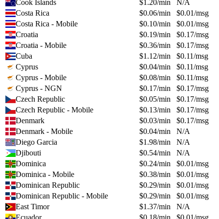
Cook Islands
$
1.20
/min
N/A
Costa Rica
$
0.06
/min
$
0.01
/msg
Costa Rica - Mobile
$
0.10
/min
$
0.01
/msg
Croatia
$
0.19
/min
$
0.17
/msg
Croatia - Mobile
$
0.36
/min
$
0.17
/msg
Cuba
$
1.12
/min
$
0.11
/msg
Cyprus
$
0.04
/min
$
0.11
/msg
Cyprus - Mobile
$
0.08
/min
$
0.11
/msg
Cyprus - NGN
$
0.17
/min
$
0.17
/msg
Czech Republic
$
0.05
/min
$
0.17
/msg
Czech Republic - Mobile
$
0.13
/min
$
0.17
/msg
Denmark
$
0.03
/min
$
0.17
/msg
Denmark - Mobile
$
0.04
/min
N/A
Diego Garcia
$
1.98
/min
N/A
Djibouti
$
0.54
/min
N/A
Dominica
$
0.24
/min
$
0.01
/msg
Dominica - Mobile
$
0.38
/min
$
0.01
/msg
Dominican Republic
$
0.29
/min
$
0.01
/msg
Dominican Republic - Mobile
$
0.29
/min
$
0.01
/msg
East Timor
$
1.37
/min
N/A
Ecuador
$
0.18
/min
$
0.01
/msg