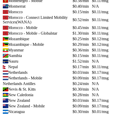
Montenegro - Mobile
$
0.58
/min
$
0.11
/msg
Montserrat
$
0.40
/min
N/A
Morocco
$
0.15
/min
$
0.11
/msg
Morocco - Connect Limited Mobility
$
0.52
/min
$
0.11
/msg
Services(WANA)
Morocco - Mobile
$
0.45
/min
$
0.11
/msg
Morocco - Mobile - Globalstar
$
1.30
/min
$
0.11
/msg
Mozambique
$
0.25
/min
$
0.12
/msg
Mozambique - Mobile
$
0.29
/min
$
0.12
/msg
Myanmar
$
0.36
/min
$
0.11
/msg
Namibia
$
0.15
/min
$
0.11
/msg
Nauru
$
1.52
/min
N/A
Nepal
$
0.17
/min
$
0.11
/msg
Netherlands
$
0.03
/min
$
0.17
/msg
Netherlands - Mobile
$
0.09
/min
$
0.17
/msg
Netherlands Antilles
$
0.24
/min
N/A
Nevis & St. Kitts
$
0.30
/min
N/A
New Caledonia
$
0.28
/min
N/A
New Zealand
$
0.03
/min
$
0.17
/msg
New Zealand - Mobile
$
0.09
/min
$
0.17
/msg
Nicaragua
$
0.30
/min
$
0.01
/msg