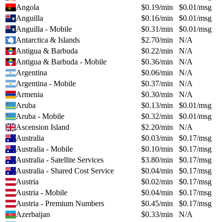
Angola
$
0.19
/min
$
0.01
/msg
Anguilla
$
0.16
/min
$
0.01
/msg
Anguilla - Mobile
$
0.31
/min
$
0.01
/msg
Antarctica & Islands
$
2.70
/min
N/A
Antigua & Barbuda
$
0.22
/min
N/A
Antigua & Barbuda - Mobile
$
0.36
/min
N/A
Argentina
$
0.06
/min
N/A
Argentina - Mobile
$
0.37
/min
N/A
Armenia
$
0.30
/min
N/A
Aruba
$
0.13
/min
$
0.01
/msg
Aruba - Mobile
$
0.32
/min
$
0.01
/msg
Ascension Island
$
2.20
/min
N/A
Australia
$
0.03
/min
$
0.17
/msg
Australia - Mobile
$
0.10
/min
$
0.17
/msg
Australia - Satellite Services
$
3.80
/min
$
0.17
/msg
Australia - Shared Cost Service
$
0.04
/min
$
0.17
/msg
Austria
$
0.02
/min
$
0.17
/msg
Austria - Mobile
$
0.04
/min
$
0.17
/msg
Austria - Premium Numbers
$
0.45
/min
$
0.17
/msg
Azerbaijan
$
0.33
/min
N/A