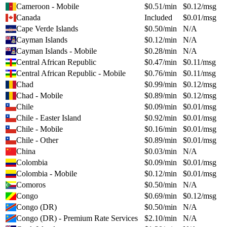
Cameroon - Mobile
$
0.51
/min
$
0.12
/msg
Canada
Included
$
0.01
/msg
Cape Verde Islands
$
0.50
/min
N/A
Cayman Islands
$
0.12
/min
N/A
Cayman Islands - Mobile
$
0.28
/min
N/A
Central African Republic
$
0.47
/min
$
0.11
/msg
Central African Republic - Mobile
$
0.76
/min
$
0.11
/msg
Chad
$
0.99
/min
$
0.12
/msg
Chad - Mobile
$
0.89
/min
$
0.12
/msg
Chile
$
0.09
/min
$
0.01
/msg
Chile - Easter Island
$
0.92
/min
$
0.01
/msg
Chile - Mobile
$
0.16
/min
$
0.01
/msg
Chile - Other
$
0.89
/min
$
0.01
/msg
China
$
0.03
/min
N/A
Colombia
$
0.09
/min
$
0.01
/msg
Colombia - Mobile
$
0.12
/min
$
0.01
/msg
Comoros
$
0.50
/min
N/A
Congo
$
0.69
/min
$
0.12
/msg
Congo (DR)
$
0.50
/min
N/A
Congo (DR) - Premium Rate Services
$
2.10
/min
N/A