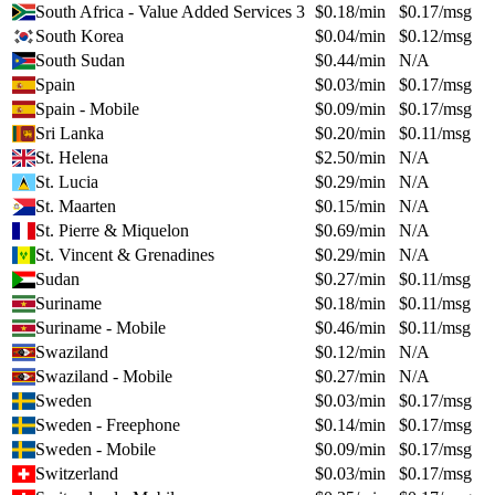
South Africa - Value Added Services 3
$
0.18
/min
$
0.17
/msg
South Korea
$
0.04
/min
$
0.12
/msg
South Sudan
$
0.44
/min
N/A
Spain
$
0.03
/min
$
0.17
/msg
Spain - Mobile
$
0.09
/min
$
0.17
/msg
Sri Lanka
$
0.20
/min
$
0.11
/msg
St. Helena
$
2.50
/min
N/A
St. Lucia
$
0.29
/min
N/A
St. Maarten
$
0.15
/min
N/A
St. Pierre & Miquelon
$
0.69
/min
N/A
St. Vincent & Grenadines
$
0.29
/min
N/A
Sudan
$
0.27
/min
$
0.11
/msg
Suriname
$
0.18
/min
$
0.11
/msg
Suriname - Mobile
$
0.46
/min
$
0.11
/msg
Swaziland
$
0.12
/min
N/A
Swaziland - Mobile
$
0.27
/min
N/A
Sweden
$
0.03
/min
$
0.17
/msg
Sweden - Freephone
$
0.14
/min
$
0.17
/msg
Sweden - Mobile
$
0.09
/min
$
0.17
/msg
Switzerland
$
0.03
/min
$
0.17
/msg