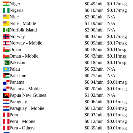
Niger
$
0.49
/min
$
0.12
/msg
Nigeria
$
0.10
/min
$
0.17
/msg
Niue
$
2.00
/min
N/A
Niue - Mobile
$
1.19
/min
N/A
Norfolk Island
$
2.00
/min
N/A
Norway
$
0.03
/min
$
0.17
/msg
Norway - Mobile
$
0.09
/min
$
0.17
/msg
Oman
$
0.18
/min
$
0.11
/msg
Oman - Mobile
$
0.43
/min
$
0.11
/msg
Pakistan
$
0.18
/min
$
0.11
/msg
Palau
$
0.53
/min
N/A
Palestine
$
0.25
/min
N/A
Panama
$
0.04
/min
$
0.01
/msg
Panama - Mobile
$
0.20
/min
$
0.01
/msg
Papua New Guinea
$
1.02
/min
N/A
Paraguay
$
0.06
/min
$
0.01
/msg
Paraguay - Mobile
$
0.12
/min
$
0.01
/msg
Peru
$
0.03
/min
$
0.01
/msg
Peru - Mobile
$
0.12
/min
$
0.01
/msg
Peru - Others
$
0.39
/min
$
0.01
/msg