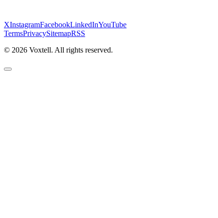
X
Instagram
Facebook
LinkedIn
YouTube
Terms
Privacy
Sitemap
RSS
©
2026
Voxtell. All rights reserved.