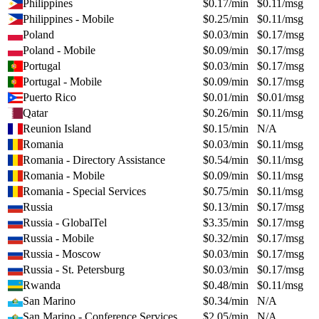
Philippines
$
0.17
/min
$
0.11
/msg
Philippines - Mobile
$
0.25
/min
$
0.11
/msg
Poland
$
0.03
/min
$
0.17
/msg
Poland - Mobile
$
0.09
/min
$
0.17
/msg
Portugal
$
0.03
/min
$
0.17
/msg
Portugal - Mobile
$
0.09
/min
$
0.17
/msg
Puerto Rico
$
0.01
/min
$
0.01
/msg
Qatar
$
0.26
/min
$
0.11
/msg
Reunion Island
$
0.15
/min
N/A
Romania
$
0.03
/min
$
0.11
/msg
Romania - Directory Assistance
$
0.54
/min
$
0.11
/msg
Romania - Mobile
$
0.09
/min
$
0.11
/msg
Romania - Special Services
$
0.75
/min
$
0.11
/msg
Russia
$
0.13
/min
$
0.17
/msg
Russia - GlobalTel
$
3.35
/min
$
0.17
/msg
Russia - Mobile
$
0.32
/min
$
0.17
/msg
Russia - Moscow
$
0.03
/min
$
0.17
/msg
Russia - St. Petersburg
$
0.03
/min
$
0.17
/msg
Rwanda
$
0.48
/min
$
0.11
/msg
San Marino
$
0.34
/min
N/A
San Marino - Conference Services
$
2.05
/min
N/A