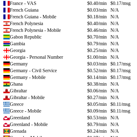
France - VAS
$
0.40
/min
$
0.17
/msg
French Guiana
$
0.03
/min
N/A
French Guiana - Mobile
$
0.18
/min
N/A
French Polynesia
$
0.40
/min
N/A
French Polynesia - Mobile
$
0.46
/min
N/A
Gabon Republic
$
0.70
/min
N/A
Gambia
$
0.79
/min
N/A
Georgia
$
0.25
/min
N/A
Georgia - Personal Number
$
1.00
/min
N/A
Germany
$
0.03
/min
$
0.17
/msg
Germany - Civil Service
$
0.52
/min
$
0.17
/msg
Germany - Mobile
$
0.14
/min
$
0.17
/msg
Ghana
$
0.38
/min
N/A
Gibraltar
$
0.06
/min
N/A
Gibraltar - Mobile
$
0.27
/min
N/A
Greece
$
0.05
/min
$
0.11
/msg
Greece - Mobile
$
0.09
/min
$
0.11
/msg
Greenland
$
0.53
/min
N/A
Greenland - Mobile
$
0.79
/min
N/A
Grenada
$
0.24
/min
N/A