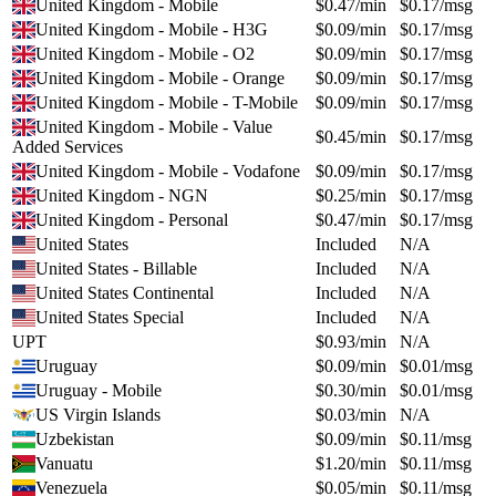
United Kingdom - Mobile
$
0.47
/min
$
0.17
/msg
United Kingdom - Mobile - H3G
$
0.09
/min
$
0.17
/msg
United Kingdom - Mobile - O2
$
0.09
/min
$
0.17
/msg
United Kingdom - Mobile - Orange
$
0.09
/min
$
0.17
/msg
United Kingdom - Mobile - T-Mobile
$
0.09
/min
$
0.17
/msg
United Kingdom - Mobile - Value
$
0.45
/min
$
0.17
/msg
Added Services
United Kingdom - Mobile - Vodafone
$
0.09
/min
$
0.17
/msg
United Kingdom - NGN
$
0.25
/min
$
0.17
/msg
United Kingdom - Personal
$
0.47
/min
$
0.17
/msg
United States
Included
N/A
United States - Billable
Included
N/A
United States Continental
Included
N/A
United States Special
Included
N/A
UPT
$
0.93
/min
N/A
Uruguay
$
0.09
/min
$
0.01
/msg
Uruguay - Mobile
$
0.30
/min
$
0.01
/msg
US Virgin Islands
$
0.03
/min
N/A
Uzbekistan
$
0.09
/min
$
0.11
/msg
Vanuatu
$
1.20
/min
$
0.11
/msg
Venezuela
$
0.05
/min
$
0.11
/msg