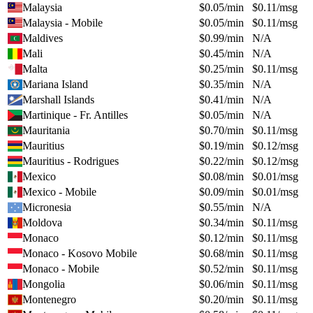
Malaysia
$
0.05
/min
$
0.11
/msg
Malaysia - Mobile
$
0.05
/min
$
0.11
/msg
Maldives
$
0.99
/min
N/A
Mali
$
0.45
/min
N/A
Malta
$
0.25
/min
$
0.11
/msg
Mariana Island
$
0.35
/min
N/A
Marshall Islands
$
0.41
/min
N/A
Martinique - Fr. Antilles
$
0.05
/min
N/A
Mauritania
$
0.70
/min
$
0.11
/msg
Mauritius
$
0.19
/min
$
0.12
/msg
Mauritius - Rodrigues
$
0.22
/min
$
0.12
/msg
Mexico
$
0.08
/min
$
0.01
/msg
Mexico - Mobile
$
0.09
/min
$
0.01
/msg
Micronesia
$
0.55
/min
N/A
Moldova
$
0.34
/min
$
0.11
/msg
Monaco
$
0.12
/min
$
0.11
/msg
Monaco - Kosovo Mobile
$
0.68
/min
$
0.11
/msg
Monaco - Mobile
$
0.52
/min
$
0.11
/msg
Mongolia
$
0.06
/min
$
0.11
/msg
Montenegro
$
0.20
/min
$
0.11
/msg