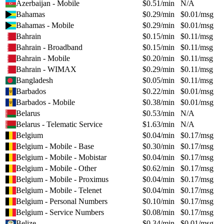
Azerbaijan - Mobile
$
0.51
/min
N/A
Bahamas
$
0.29
/min
$
0.01
/msg
Bahamas - Mobile
$
0.29
/min
$
0.01
/msg
Bahrain
$
0.15
/min
$
0.11
/msg
Bahrain - Broadband
$
0.15
/min
$
0.11
/msg
Bahrain - Mobile
$
0.20
/min
$
0.11
/msg
Bahrain - WIMAX
$
0.29
/min
$
0.11
/msg
Bangladesh
$
0.05
/min
$
0.11
/msg
Barbados
$
0.22
/min
$
0.01
/msg
Barbados - Mobile
$
0.38
/min
$
0.01
/msg
Belarus
$
0.53
/min
N/A
Belarus - Telematic Service
$
1.63
/min
N/A
Belgium
$
0.04
/min
$
0.17
/msg
Belgium - Mobile - Base
$
0.30
/min
$
0.17
/msg
Belgium - Mobile - Mobistar
$
0.04
/min
$
0.17
/msg
Belgium - Mobile - Other
$
0.62
/min
$
0.17
/msg
Belgium - Mobile - Proximus
$
0.04
/min
$
0.17
/msg
Belgium - Mobile - Telenet
$
0.04
/min
$
0.17
/msg
Belgium - Personal Numbers
$
0.10
/min
$
0.17
/msg
Belgium - Service Numbers
$
0.08
/min
$
0.17
/msg
Belize
$
0.34
/min
$
0.01
/msg