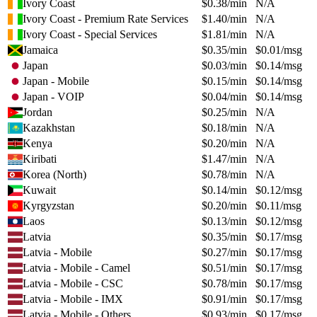
Ivory Coast
$
0.38
/min
N/A
Ivory Coast - Premium Rate Services
$
1.40
/min
N/A
Ivory Coast - Special Services
$
1.81
/min
N/A
Jamaica
$
0.35
/min
$
0.01
/msg
Japan
$
0.03
/min
$
0.14
/msg
Japan - Mobile
$
0.15
/min
$
0.14
/msg
Japan - VOIP
$
0.04
/min
$
0.14
/msg
Jordan
$
0.25
/min
N/A
Kazakhstan
$
0.18
/min
N/A
Kenya
$
0.20
/min
N/A
Kiribati
$
1.47
/min
N/A
Korea (North)
$
0.78
/min
N/A
Kuwait
$
0.14
/min
$
0.12
/msg
Kyrgyzstan
$
0.20
/min
$
0.11
/msg
Laos
$
0.13
/min
$
0.12
/msg
Latvia
$
0.35
/min
$
0.17
/msg
Latvia - Mobile
$
0.27
/min
$
0.17
/msg
Latvia - Mobile - Camel
$
0.51
/min
$
0.17
/msg
Latvia - Mobile - CSC
$
0.78
/min
$
0.17
/msg
Latvia - Mobile - IMX
$
0.91
/min
$
0.17
/msg
Latvia - Mobile - Others
$
0.93
/min
$
0.17
/msg