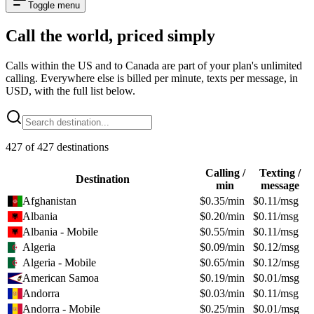
Toggle menu
Call the world,
priced simply
Calls within the US and to Canada are part of your plan's unlimited
calling. Everywhere else is billed per minute, texts per message, in
USD, with the full list below.
427
of
427
destinations
Calling /
Texting /
Destination
min
message
Afghanistan
$
0.35
/min
$
0.11
/msg
Albania
$
0.20
/min
$
0.11
/msg
Albania - Mobile
$
0.55
/min
$
0.11
/msg
Algeria
$
0.09
/min
$
0.12
/msg
Algeria - Mobile
$
0.65
/min
$
0.12
/msg
American Samoa
$
0.19
/min
$
0.01
/msg
Andorra
$
0.03
/min
$
0.11
/msg
Andorra - Mobile
$
0.25
/min
$
0.01
/msg