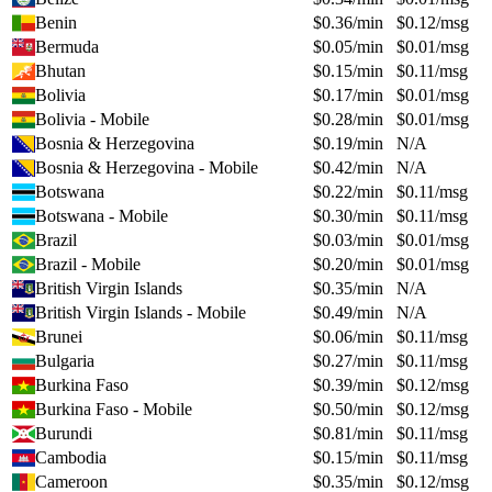
Benin
$
0.36
/min
$
0.12
/msg
Bermuda
$
0.05
/min
$
0.01
/msg
Bhutan
$
0.15
/min
$
0.11
/msg
Bolivia
$
0.17
/min
$
0.01
/msg
Bolivia - Mobile
$
0.28
/min
$
0.01
/msg
Bosnia & Herzegovina
$
0.19
/min
N/A
Bosnia & Herzegovina - Mobile
$
0.42
/min
N/A
Botswana
$
0.22
/min
$
0.11
/msg
Botswana - Mobile
$
0.30
/min
$
0.11
/msg
Brazil
$
0.03
/min
$
0.01
/msg
Brazil - Mobile
$
0.20
/min
$
0.01
/msg
British Virgin Islands
$
0.35
/min
N/A
British Virgin Islands - Mobile
$
0.49
/min
N/A
Brunei
$
0.06
/min
$
0.11
/msg
Bulgaria
$
0.27
/min
$
0.11
/msg
Burkina Faso
$
0.39
/min
$
0.12
/msg
Burkina Faso - Mobile
$
0.50
/min
$
0.12
/msg
Burundi
$
0.81
/min
$
0.11
/msg
Cambodia
$
0.15
/min
$
0.11
/msg
Cameroon
$
0.35
/min
$
0.12
/msg