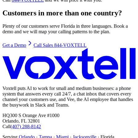
Customers in more than one country?
Plenty of our customers serve Florida in three languages. Book a
demo and we will map your calling patterns to the plan.
Get a Demo
Call Sales 844-VOXTELL
Voxtell puts AI to work for small and medium businesses: a phone
system that answers every call 24/7, a chat inbox that covers every
channel your customers use, and Vee, the AI employee that handles
the busywork in Slack and Teams.
HQ
300 S Orange Ave #1000
Orlando
,
FL
32801
Call
(407) 288-8142
Serving
Orlando
·
Tampa
·
Miami
·
Jacksonville
· Florida