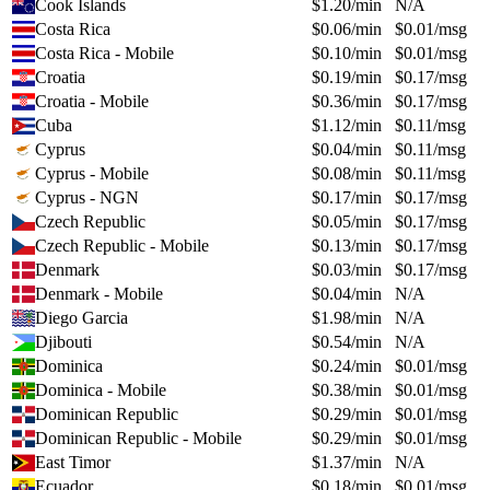
Cook Islands
$
1.20
/min
N/A
Costa Rica
$
0.06
/min
$
0.01
/msg
Costa Rica - Mobile
$
0.10
/min
$
0.01
/msg
Croatia
$
0.19
/min
$
0.17
/msg
Croatia - Mobile
$
0.36
/min
$
0.17
/msg
Cuba
$
1.12
/min
$
0.11
/msg
Cyprus
$
0.04
/min
$
0.11
/msg
Cyprus - Mobile
$
0.08
/min
$
0.11
/msg
Cyprus - NGN
$
0.17
/min
$
0.17
/msg
Czech Republic
$
0.05
/min
$
0.17
/msg
Czech Republic - Mobile
$
0.13
/min
$
0.17
/msg
Denmark
$
0.03
/min
$
0.17
/msg
Denmark - Mobile
$
0.04
/min
N/A
Diego Garcia
$
1.98
/min
N/A
Djibouti
$
0.54
/min
N/A
Dominica
$
0.24
/min
$
0.01
/msg
Dominica - Mobile
$
0.38
/min
$
0.01
/msg
Dominican Republic
$
0.29
/min
$
0.01
/msg
Dominican Republic - Mobile
$
0.29
/min
$
0.01
/msg
East Timor
$
1.37
/min
N/A
Ecuador
$
0.18
/min
$
0.01
/msg