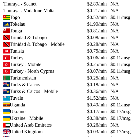
Thuraya - Seanet
$
2.89
/min
N/A
Thuraya - Vodafone Malta
$
0.21
/min
N/A
Togo
$
0.52
/min
$
0.11
/msg
Tokelau
$
1.90
/min
N/A
Tonga
$
0.81
/min
N/A
Trinidad & Tobago
$
0.08
/min
N/A
Trinidad & Tobago - Mobile
$
0.28
/min
N/A
Tunisia
$
0.75
/min
N/A
Turkey
$
0.06
/min
$
0.11
/msg
Turkey - Mobile
$
0.25
/min
$
0.11
/msg
Turkey - North Cyprus
$
0.07
/min
$
0.11
/msg
Turkmenistan
$
0.25
/min
N/A
Turks & Caicos
$
0.18
/min
N/A
Turks & Caicos - Mobile
$
0.36
/min
N/A
Tuvalu
$
1.52
/min
N/A
Uganda
$
0.49
/min
$
0.11
/msg
Ukraine
$
0.17
/min
$
0.17
/msg
Ukraine - Mobile
$
0.38
/min
$
0.17
/msg
United Arab Emirates
$
0.26
/min
N/A
United Kingdom
$
0.03
/min
$
0.17
/msg