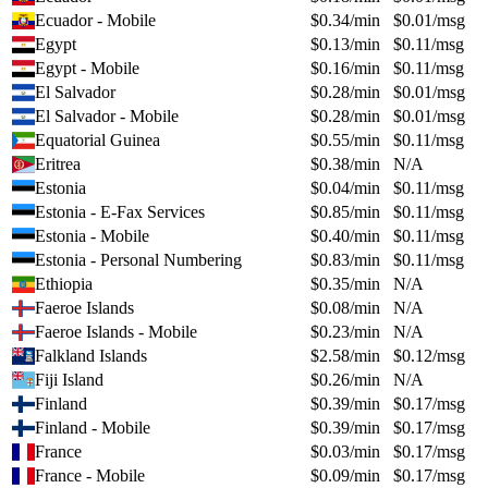
Ecuador - Mobile
$
0.34
/min
$
0.01
/msg
Egypt
$
0.13
/min
$
0.11
/msg
Egypt - Mobile
$
0.16
/min
$
0.11
/msg
El Salvador
$
0.28
/min
$
0.01
/msg
El Salvador - Mobile
$
0.28
/min
$
0.01
/msg
Equatorial Guinea
$
0.55
/min
$
0.11
/msg
Eritrea
$
0.38
/min
N/A
Estonia
$
0.04
/min
$
0.11
/msg
Estonia - E-Fax Services
$
0.85
/min
$
0.11
/msg
Estonia - Mobile
$
0.40
/min
$
0.11
/msg
Estonia - Personal Numbering
$
0.83
/min
$
0.11
/msg
Ethiopia
$
0.35
/min
N/A
Faeroe Islands
$
0.08
/min
N/A
Faeroe Islands - Mobile
$
0.23
/min
N/A
Falkland Islands
$
2.58
/min
$
0.12
/msg
Fiji Island
$
0.26
/min
N/A
Finland
$
0.39
/min
$
0.17
/msg
Finland - Mobile
$
0.39
/min
$
0.17
/msg
France
$
0.03
/min
$
0.17
/msg
France - Mobile
$
0.09
/min
$
0.17
/msg