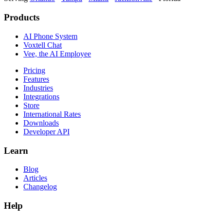
Products
AI Phone System
Voxtell Chat
Vee, the AI Employee
Pricing
Features
Industries
Integrations
Store
International Rates
Downloads
Developer API
Learn
Blog
Articles
Changelog
Help