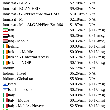
Inmarsat - BGAN
$
2.70
/min
N/A
Inmarsat - BGAN HSD
$
9.40
/min
N/A
Inmarsat - GAN/Fleet/Swift64 HSD
$
10.10
/min
N/A
Inmarsat - M
$
2.18
/min
N/A
Inmarsat - Mini-M/GAN/Fleet/Swift64
$
1.87
/min
N/A
Iran
$
0.15
/min
$
0.12
/msg
Iraq
$
0.20
/min
$
0.11
/msg
Iraq - Mobile
$
0.35
/min
$
0.11
/msg
Ireland
$
0.03
/min
$
0.17
/msg
Ireland - Mobile
$
0.09
/min
$
0.17
/msg
Ireland - Universal Access
$
0.51
/min
$
0.17
/msg
Ireland - VOIP
$
0.15
/min
$
0.17
/msg
Iridium
$
6.72
/min
N/A
Iridium - Fixed
$
6.26
/min
N/A
Iridium - Globalstar
$
5.80
/min
N/A
Israel
$
0.05
/min
$
0.17
/msg
Israel - Palestine
$
0.25
/min
$
0.17
/msg
Italy
$
0.03
/min
$
0.17
/msg
Italy - Mobile
$
0.15
/min
$
0.17
/msg
Italy - Mobile - Noverca
$
2.59
/min
$
0.17
/msg