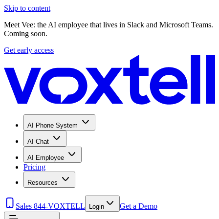
Skip to content
Meet Vee: the AI employee that lives in Slack and Microsoft Teams.
Coming soon.
Get early access
AI Phone System
AI Chat
AI Employee
Pricing
Resources
Sales 844-VOXTELL
Get a Demo
Login