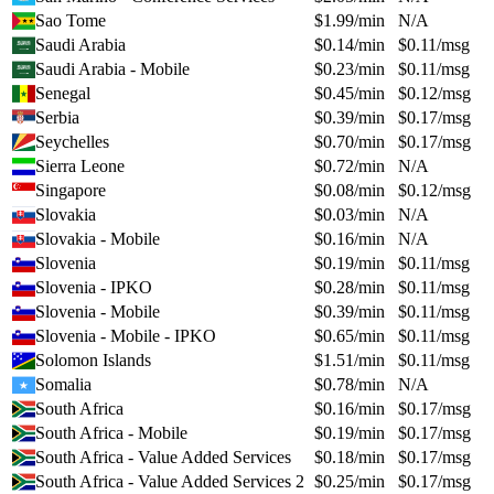
Sao Tome
$
1.99
/min
N/A
Saudi Arabia
$
0.14
/min
$
0.11
/msg
Saudi Arabia - Mobile
$
0.23
/min
$
0.11
/msg
Senegal
$
0.45
/min
$
0.12
/msg
Serbia
$
0.39
/min
$
0.17
/msg
Seychelles
$
0.70
/min
$
0.17
/msg
Sierra Leone
$
0.72
/min
N/A
Singapore
$
0.08
/min
$
0.12
/msg
Slovakia
$
0.03
/min
N/A
Slovakia - Mobile
$
0.16
/min
N/A
Slovenia
$
0.19
/min
$
0.11
/msg
Slovenia - IPKO
$
0.28
/min
$
0.11
/msg
Slovenia - Mobile
$
0.39
/min
$
0.11
/msg
Slovenia - Mobile - IPKO
$
0.65
/min
$
0.11
/msg
Solomon Islands
$
1.51
/min
$
0.11
/msg
Somalia
$
0.78
/min
N/A
South Africa
$
0.16
/min
$
0.17
/msg
South Africa - Mobile
$
0.19
/min
$
0.17
/msg
South Africa - Value Added Services
$
0.18
/min
$
0.17
/msg
South Africa - Value Added Services 2
$
0.25
/min
$
0.17
/msg