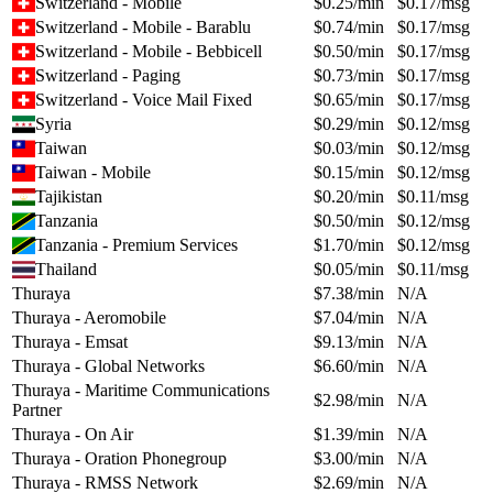
Switzerland - Mobile
$
0.25
/min
$
0.17
/msg
Switzerland - Mobile - Barablu
$
0.74
/min
$
0.17
/msg
Switzerland - Mobile - Bebbicell
$
0.50
/min
$
0.17
/msg
Switzerland - Paging
$
0.73
/min
$
0.17
/msg
Switzerland - Voice Mail Fixed
$
0.65
/min
$
0.17
/msg
Syria
$
0.29
/min
$
0.12
/msg
Taiwan
$
0.03
/min
$
0.12
/msg
Taiwan - Mobile
$
0.15
/min
$
0.12
/msg
Tajikistan
$
0.20
/min
$
0.11
/msg
Tanzania
$
0.50
/min
$
0.12
/msg
Tanzania - Premium Services
$
1.70
/min
$
0.12
/msg
Thailand
$
0.05
/min
$
0.11
/msg
Thuraya
$
7.38
/min
N/A
Thuraya - Aeromobile
$
7.04
/min
N/A
Thuraya - Emsat
$
9.13
/min
N/A
Thuraya - Global Networks
$
6.60
/min
N/A
Thuraya - Maritime Communications
$
2.98
/min
N/A
Partner
Thuraya - On Air
$
1.39
/min
N/A
Thuraya - Oration Phonegroup
$
3.00
/min
N/A
Thuraya - RMSS Network
$
2.69
/min
N/A