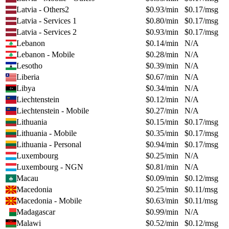
Latvia - Others2
$
0.93
/min
$
0.17
/msg
Latvia - Services 1
$
0.80
/min
$
0.17
/msg
Latvia - Services 2
$
0.93
/min
$
0.17
/msg
Lebanon
$
0.14
/min
N/A
Lebanon - Mobile
$
0.28
/min
N/A
Lesotho
$
0.39
/min
N/A
Liberia
$
0.67
/min
N/A
Libya
$
0.34
/min
N/A
Liechtenstein
$
0.12
/min
N/A
Liechtenstein - Mobile
$
0.27
/min
N/A
Lithuania
$
0.15
/min
$
0.17
/msg
Lithuania - Mobile
$
0.35
/min
$
0.17
/msg
Lithuania - Personal
$
0.94
/min
$
0.17
/msg
Luxembourg
$
0.25
/min
N/A
Luxembourg - NGN
$
0.81
/min
N/A
Macau
$
0.09
/min
$
0.12
/msg
Macedonia
$
0.25
/min
$
0.11
/msg
Macedonia - Mobile
$
0.63
/min
$
0.11
/msg
Madagascar
$
0.99
/min
N/A
Malawi
$
0.52
/min
$
0.12
/msg