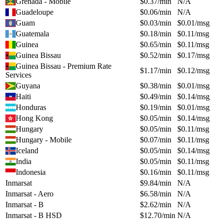
Grenada - Mobile
$
0.37
/min
N/A
Guadeloupe
$
0.06
/min
N/A
Guam
$
0.03
/min
$
0.01
/msg
Guatemala
$
0.18
/min
$
0.11
/msg
Guinea
$
0.65
/min
$
0.11
/msg
Guinea Bissau
$
0.52
/min
$
0.17
/msg
Guinea Bissau - Premium Rate
$
1.17
/min
$
0.12
/msg
Services
Guyana
$
0.38
/min
$
0.01
/msg
Haiti
$
0.49
/min
$
0.14
/msg
Honduras
$
0.19
/min
$
0.01
/msg
Hong Kong
$
0.05
/min
$
0.14
/msg
Hungary
$
0.05
/min
$
0.11
/msg
Hungary - Mobile
$
0.07
/min
$
0.11
/msg
Iceland
$
0.05
/min
$
0.14
/msg
India
$
0.05
/min
$
0.11
/msg
Indonesia
$
0.16
/min
$
0.11
/msg
Inmarsat
$
9.84
/min
N/A
Inmarsat - Aero
$
6.58
/min
N/A
Inmarsat - B
$
2.62
/min
N/A
Inmarsat - B HSD
$
12.70
/min
N/A