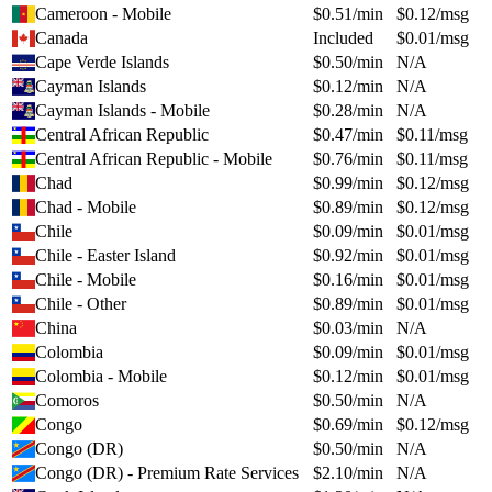
Cameroon - Mobile
$
0.51
/min
$
0.12
/msg
Canada
Included
$
0.01
/msg
Cape Verde Islands
$
0.50
/min
N/A
Cayman Islands
$
0.12
/min
N/A
Cayman Islands - Mobile
$
0.28
/min
N/A
Central African Republic
$
0.47
/min
$
0.11
/msg
Central African Republic - Mobile
$
0.76
/min
$
0.11
/msg
Chad
$
0.99
/min
$
0.12
/msg
Chad - Mobile
$
0.89
/min
$
0.12
/msg
Chile
$
0.09
/min
$
0.01
/msg
Chile - Easter Island
$
0.92
/min
$
0.01
/msg
Chile - Mobile
$
0.16
/min
$
0.01
/msg
Chile - Other
$
0.89
/min
$
0.01
/msg
China
$
0.03
/min
N/A
Colombia
$
0.09
/min
$
0.01
/msg
Colombia - Mobile
$
0.12
/min
$
0.01
/msg
Comoros
$
0.50
/min
N/A
Congo
$
0.69
/min
$
0.12
/msg
Congo (DR)
$
0.50
/min
N/A
Congo (DR) - Premium Rate Services
$
2.10
/min
N/A