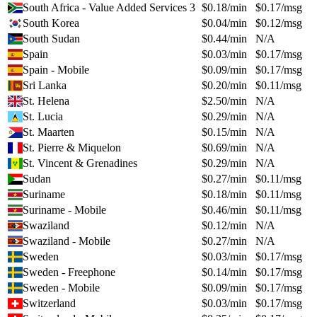
South Africa - Value Added Services 3
$
0.18
/min
$
0.17
/msg
South Korea
$
0.04
/min
$
0.12
/msg
South Sudan
$
0.44
/min
N/A
Spain
$
0.03
/min
$
0.17
/msg
Spain - Mobile
$
0.09
/min
$
0.17
/msg
Sri Lanka
$
0.20
/min
$
0.11
/msg
St. Helena
$
2.50
/min
N/A
St. Lucia
$
0.29
/min
N/A
St. Maarten
$
0.15
/min
N/A
St. Pierre & Miquelon
$
0.69
/min
N/A
St. Vincent & Grenadines
$
0.29
/min
N/A
Sudan
$
0.27
/min
$
0.11
/msg
Suriname
$
0.18
/min
$
0.11
/msg
Suriname - Mobile
$
0.46
/min
$
0.11
/msg
Swaziland
$
0.12
/min
N/A
Swaziland - Mobile
$
0.27
/min
N/A
Sweden
$
0.03
/min
$
0.17
/msg
Sweden - Freephone
$
0.14
/min
$
0.17
/msg
Sweden - Mobile
$
0.09
/min
$
0.17
/msg
Switzerland
$
0.03
/min
$
0.17
/msg