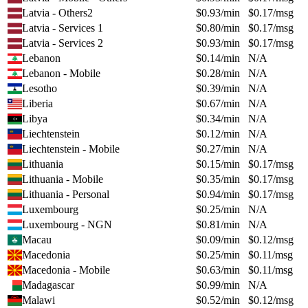
Latvia - Others2
$
0.93
/min
$
0.17
/msg
Latvia - Services 1
$
0.80
/min
$
0.17
/msg
Latvia - Services 2
$
0.93
/min
$
0.17
/msg
Lebanon
$
0.14
/min
N/A
Lebanon - Mobile
$
0.28
/min
N/A
Lesotho
$
0.39
/min
N/A
Liberia
$
0.67
/min
N/A
Libya
$
0.34
/min
N/A
Liechtenstein
$
0.12
/min
N/A
Liechtenstein - Mobile
$
0.27
/min
N/A
Lithuania
$
0.15
/min
$
0.17
/msg
Lithuania - Mobile
$
0.35
/min
$
0.17
/msg
Lithuania - Personal
$
0.94
/min
$
0.17
/msg
Luxembourg
$
0.25
/min
N/A
Luxembourg - NGN
$
0.81
/min
N/A
Macau
$
0.09
/min
$
0.12
/msg
Macedonia
$
0.25
/min
$
0.11
/msg
Macedonia - Mobile
$
0.63
/min
$
0.11
/msg
Madagascar
$
0.99
/min
N/A
Malawi
$
0.52
/min
$
0.12
/msg