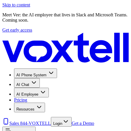
Skip to content
Meet Vee: the AI employee that lives in Slack and Microsoft Teams.
Coming soon.
Get early access
AI Phone System
AI Chat
AI Employee
Pricing
Resources
Sales 844-VOXTELL
Get a Demo
Login