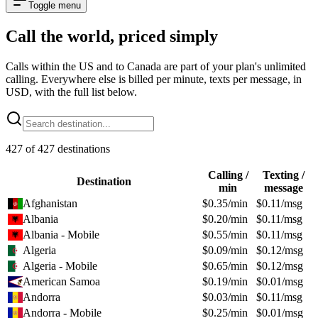
Toggle menu
Call the world,
priced simply
Calls within the US and to Canada are part of your plan's unlimited
calling. Everywhere else is billed per minute, texts per message, in
USD, with the full list below.
427
of
427
destinations
Calling /
Texting /
Destination
min
message
Afghanistan
$
0.35
/min
$
0.11
/msg
Albania
$
0.20
/min
$
0.11
/msg
Albania - Mobile
$
0.55
/min
$
0.11
/msg
Algeria
$
0.09
/min
$
0.12
/msg
Algeria - Mobile
$
0.65
/min
$
0.12
/msg
American Samoa
$
0.19
/min
$
0.01
/msg
Andorra
$
0.03
/min
$
0.11
/msg
Andorra - Mobile
$
0.25
/min
$
0.01
/msg