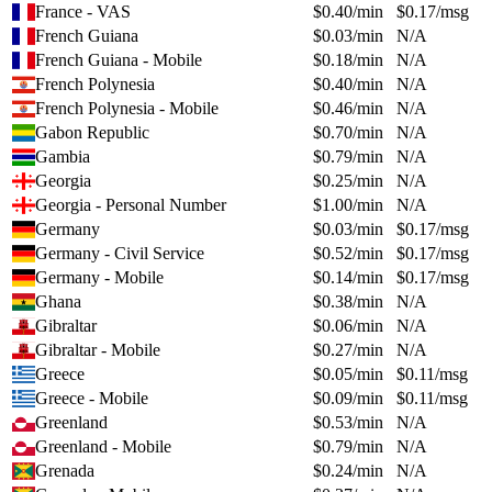
France - VAS
$
0.40
/min
$
0.17
/msg
French Guiana
$
0.03
/min
N/A
French Guiana - Mobile
$
0.18
/min
N/A
French Polynesia
$
0.40
/min
N/A
French Polynesia - Mobile
$
0.46
/min
N/A
Gabon Republic
$
0.70
/min
N/A
Gambia
$
0.79
/min
N/A
Georgia
$
0.25
/min
N/A
Georgia - Personal Number
$
1.00
/min
N/A
Germany
$
0.03
/min
$
0.17
/msg
Germany - Civil Service
$
0.52
/min
$
0.17
/msg
Germany - Mobile
$
0.14
/min
$
0.17
/msg
Ghana
$
0.38
/min
N/A
Gibraltar
$
0.06
/min
N/A
Gibraltar - Mobile
$
0.27
/min
N/A
Greece
$
0.05
/min
$
0.11
/msg
Greece - Mobile
$
0.09
/min
$
0.11
/msg
Greenland
$
0.53
/min
N/A
Greenland - Mobile
$
0.79
/min
N/A
Grenada
$
0.24
/min
N/A