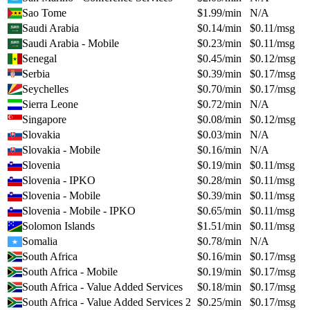
Sao Tome
$
1.99
/min
N/A
Saudi Arabia
$
0.14
/min
$
0.11
/msg
Saudi Arabia - Mobile
$
0.23
/min
$
0.11
/msg
Senegal
$
0.45
/min
$
0.12
/msg
Serbia
$
0.39
/min
$
0.17
/msg
Seychelles
$
0.70
/min
$
0.17
/msg
Sierra Leone
$
0.72
/min
N/A
Singapore
$
0.08
/min
$
0.12
/msg
Slovakia
$
0.03
/min
N/A
Slovakia - Mobile
$
0.16
/min
N/A
Slovenia
$
0.19
/min
$
0.11
/msg
Slovenia - IPKO
$
0.28
/min
$
0.11
/msg
Slovenia - Mobile
$
0.39
/min
$
0.11
/msg
Slovenia - Mobile - IPKO
$
0.65
/min
$
0.11
/msg
Solomon Islands
$
1.51
/min
$
0.11
/msg
Somalia
$
0.78
/min
N/A
South Africa
$
0.16
/min
$
0.17
/msg
South Africa - Mobile
$
0.19
/min
$
0.17
/msg
South Africa - Value Added Services
$
0.18
/min
$
0.17
/msg
South Africa - Value Added Services 2
$
0.25
/min
$
0.17
/msg