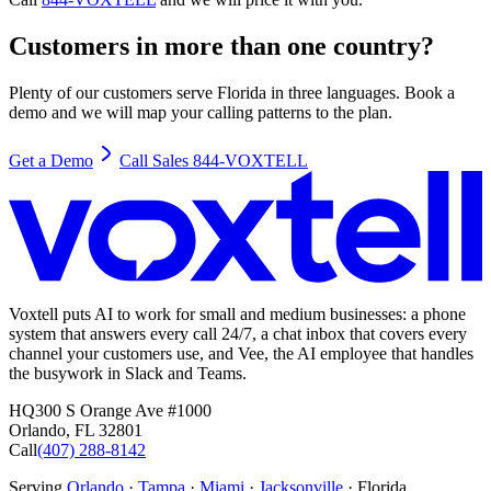
Customers in more than one country?
Plenty of our customers serve Florida in three languages. Book a
demo and we will map your calling patterns to the plan.
Get a Demo
Call Sales 844-VOXTELL
Voxtell puts AI to work for small and medium businesses: a phone
system that answers every call 24/7, a chat inbox that covers every
channel your customers use, and Vee, the AI employee that handles
the busywork in Slack and Teams.
HQ
300 S Orange Ave #1000
Orlando
,
FL
32801
Call
(407) 288-8142
Serving
Orlando
·
Tampa
·
Miami
·
Jacksonville
· Florida