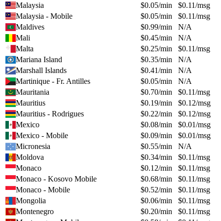
Malaysia
$
0.05
/min
$
0.11
/msg
Malaysia - Mobile
$
0.05
/min
$
0.11
/msg
Maldives
$
0.99
/min
N/A
Mali
$
0.45
/min
N/A
Malta
$
0.25
/min
$
0.11
/msg
Mariana Island
$
0.35
/min
N/A
Marshall Islands
$
0.41
/min
N/A
Martinique - Fr. Antilles
$
0.05
/min
N/A
Mauritania
$
0.70
/min
$
0.11
/msg
Mauritius
$
0.19
/min
$
0.12
/msg
Mauritius - Rodrigues
$
0.22
/min
$
0.12
/msg
Mexico
$
0.08
/min
$
0.01
/msg
Mexico - Mobile
$
0.09
/min
$
0.01
/msg
Micronesia
$
0.55
/min
N/A
Moldova
$
0.34
/min
$
0.11
/msg
Monaco
$
0.12
/min
$
0.11
/msg
Monaco - Kosovo Mobile
$
0.68
/min
$
0.11
/msg
Monaco - Mobile
$
0.52
/min
$
0.11
/msg
Mongolia
$
0.06
/min
$
0.11
/msg
Montenegro
$
0.20
/min
$
0.11
/msg