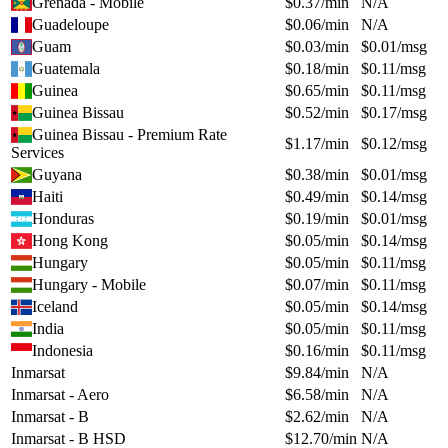
Grenada - Mobile
$
0.37
/min
N/A
Guadeloupe
$
0.06
/min
N/A
Guam
$
0.03
/min
$
0.01
/msg
Guatemala
$
0.18
/min
$
0.11
/msg
Guinea
$
0.65
/min
$
0.11
/msg
Guinea Bissau
$
0.52
/min
$
0.17
/msg
Guinea Bissau - Premium Rate
$
1.17
/min
$
0.12
/msg
Services
Guyana
$
0.38
/min
$
0.01
/msg
Haiti
$
0.49
/min
$
0.14
/msg
Honduras
$
0.19
/min
$
0.01
/msg
Hong Kong
$
0.05
/min
$
0.14
/msg
Hungary
$
0.05
/min
$
0.11
/msg
Hungary - Mobile
$
0.07
/min
$
0.11
/msg
Iceland
$
0.05
/min
$
0.14
/msg
India
$
0.05
/min
$
0.11
/msg
Indonesia
$
0.16
/min
$
0.11
/msg
Inmarsat
$
9.84
/min
N/A
Inmarsat - Aero
$
6.58
/min
N/A
Inmarsat - B
$
2.62
/min
N/A
Inmarsat - B HSD
$
12.70
/min
N/A