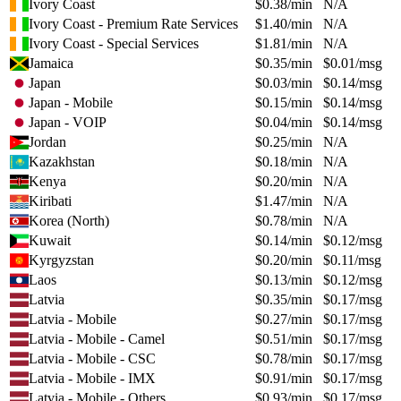
Ivory Coast
$
0.38
/min
N/A
Ivory Coast - Premium Rate Services
$
1.40
/min
N/A
Ivory Coast - Special Services
$
1.81
/min
N/A
Jamaica
$
0.35
/min
$
0.01
/msg
Japan
$
0.03
/min
$
0.14
/msg
Japan - Mobile
$
0.15
/min
$
0.14
/msg
Japan - VOIP
$
0.04
/min
$
0.14
/msg
Jordan
$
0.25
/min
N/A
Kazakhstan
$
0.18
/min
N/A
Kenya
$
0.20
/min
N/A
Kiribati
$
1.47
/min
N/A
Korea (North)
$
0.78
/min
N/A
Kuwait
$
0.14
/min
$
0.12
/msg
Kyrgyzstan
$
0.20
/min
$
0.11
/msg
Laos
$
0.13
/min
$
0.12
/msg
Latvia
$
0.35
/min
$
0.17
/msg
Latvia - Mobile
$
0.27
/min
$
0.17
/msg
Latvia - Mobile - Camel
$
0.51
/min
$
0.17
/msg
Latvia - Mobile - CSC
$
0.78
/min
$
0.17
/msg
Latvia - Mobile - IMX
$
0.91
/min
$
0.17
/msg
Latvia - Mobile - Others
$
0.93
/min
$
0.17
/msg