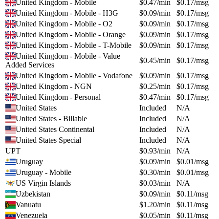
United Kingdom - Mobile
$
0.47
/min
$
0.17
/msg
United Kingdom - Mobile - H3G
$
0.09
/min
$
0.17
/msg
United Kingdom - Mobile - O2
$
0.09
/min
$
0.17
/msg
United Kingdom - Mobile - Orange
$
0.09
/min
$
0.17
/msg
United Kingdom - Mobile - T-Mobile
$
0.09
/min
$
0.17
/msg
United Kingdom - Mobile - Value
$
0.45
/min
$
0.17
/msg
Added Services
United Kingdom - Mobile - Vodafone
$
0.09
/min
$
0.17
/msg
United Kingdom - NGN
$
0.25
/min
$
0.17
/msg
United Kingdom - Personal
$
0.47
/min
$
0.17
/msg
United States
Included
N/A
United States - Billable
Included
N/A
United States Continental
Included
N/A
United States Special
Included
N/A
UPT
$
0.93
/min
N/A
Uruguay
$
0.09
/min
$
0.01
/msg
Uruguay - Mobile
$
0.30
/min
$
0.01
/msg
US Virgin Islands
$
0.03
/min
N/A
Uzbekistan
$
0.09
/min
$
0.11
/msg
Vanuatu
$
1.20
/min
$
0.11
/msg
Venezuela
$
0.05
/min
$
0.11
/msg