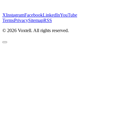
X
Instagram
Facebook
LinkedIn
YouTube
Terms
Privacy
Sitemap
RSS
©
2026
Voxtell. All rights reserved.