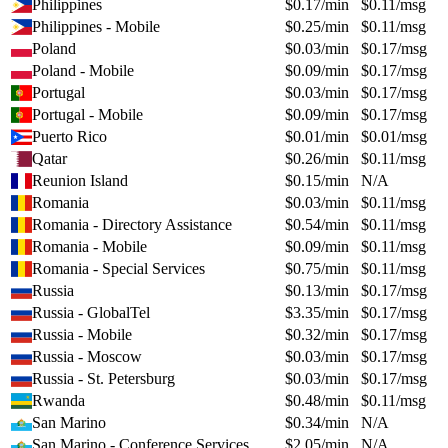
Philippines
$
0.17
/min
$
0.11
/msg
Philippines - Mobile
$
0.25
/min
$
0.11
/msg
Poland
$
0.03
/min
$
0.17
/msg
Poland - Mobile
$
0.09
/min
$
0.17
/msg
Portugal
$
0.03
/min
$
0.17
/msg
Portugal - Mobile
$
0.09
/min
$
0.17
/msg
Puerto Rico
$
0.01
/min
$
0.01
/msg
Qatar
$
0.26
/min
$
0.11
/msg
Reunion Island
$
0.15
/min
N/A
Romania
$
0.03
/min
$
0.11
/msg
Romania - Directory Assistance
$
0.54
/min
$
0.11
/msg
Romania - Mobile
$
0.09
/min
$
0.11
/msg
Romania - Special Services
$
0.75
/min
$
0.11
/msg
Russia
$
0.13
/min
$
0.17
/msg
Russia - GlobalTel
$
3.35
/min
$
0.17
/msg
Russia - Mobile
$
0.32
/min
$
0.17
/msg
Russia - Moscow
$
0.03
/min
$
0.17
/msg
Russia - St. Petersburg
$
0.03
/min
$
0.17
/msg
Rwanda
$
0.48
/min
$
0.11
/msg
San Marino
$
0.34
/min
N/A
San Marino - Conference Services
$
2.05
/min
N/A