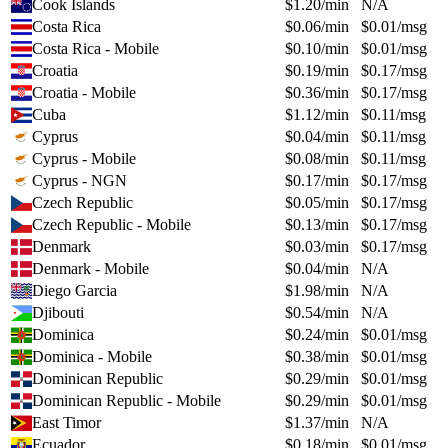
Cook Islands
$
1.20
/min
N/A
Costa Rica
$
0.06
/min
$
0.01
/msg
Costa Rica - Mobile
$
0.10
/min
$
0.01
/msg
Croatia
$
0.19
/min
$
0.17
/msg
Croatia - Mobile
$
0.36
/min
$
0.17
/msg
Cuba
$
1.12
/min
$
0.11
/msg
Cyprus
$
0.04
/min
$
0.11
/msg
Cyprus - Mobile
$
0.08
/min
$
0.11
/msg
Cyprus - NGN
$
0.17
/min
$
0.17
/msg
Czech Republic
$
0.05
/min
$
0.17
/msg
Czech Republic - Mobile
$
0.13
/min
$
0.17
/msg
Denmark
$
0.03
/min
$
0.17
/msg
Denmark - Mobile
$
0.04
/min
N/A
Diego Garcia
$
1.98
/min
N/A
Djibouti
$
0.54
/min
N/A
Dominica
$
0.24
/min
$
0.01
/msg
Dominica - Mobile
$
0.38
/min
$
0.01
/msg
Dominican Republic
$
0.29
/min
$
0.01
/msg
Dominican Republic - Mobile
$
0.29
/min
$
0.01
/msg
East Timor
$
1.37
/min
N/A
Ecuador
$
0.18
/min
$
0.01
/msg