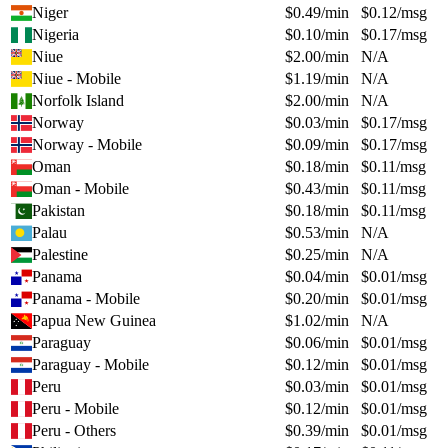
Niger
$
0.49
/min
$
0.12
/msg
Nigeria
$
0.10
/min
$
0.17
/msg
Niue
$
2.00
/min
N/A
Niue - Mobile
$
1.19
/min
N/A
Norfolk Island
$
2.00
/min
N/A
Norway
$
0.03
/min
$
0.17
/msg
Norway - Mobile
$
0.09
/min
$
0.17
/msg
Oman
$
0.18
/min
$
0.11
/msg
Oman - Mobile
$
0.43
/min
$
0.11
/msg
Pakistan
$
0.18
/min
$
0.11
/msg
Palau
$
0.53
/min
N/A
Palestine
$
0.25
/min
N/A
Panama
$
0.04
/min
$
0.01
/msg
Panama - Mobile
$
0.20
/min
$
0.01
/msg
Papua New Guinea
$
1.02
/min
N/A
Paraguay
$
0.06
/min
$
0.01
/msg
Paraguay - Mobile
$
0.12
/min
$
0.01
/msg
Peru
$
0.03
/min
$
0.01
/msg
Peru - Mobile
$
0.12
/min
$
0.01
/msg
Peru - Others
$
0.39
/min
$
0.01
/msg