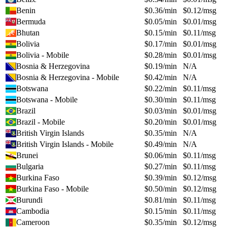
Benin
$
0.36
/min
$
0.12
/msg
Bermuda
$
0.05
/min
$
0.01
/msg
Bhutan
$
0.15
/min
$
0.11
/msg
Bolivia
$
0.17
/min
$
0.01
/msg
Bolivia - Mobile
$
0.28
/min
$
0.01
/msg
Bosnia & Herzegovina
$
0.19
/min
N/A
Bosnia & Herzegovina - Mobile
$
0.42
/min
N/A
Botswana
$
0.22
/min
$
0.11
/msg
Botswana - Mobile
$
0.30
/min
$
0.11
/msg
Brazil
$
0.03
/min
$
0.01
/msg
Brazil - Mobile
$
0.20
/min
$
0.01
/msg
British Virgin Islands
$
0.35
/min
N/A
British Virgin Islands - Mobile
$
0.49
/min
N/A
Brunei
$
0.06
/min
$
0.11
/msg
Bulgaria
$
0.27
/min
$
0.11
/msg
Burkina Faso
$
0.39
/min
$
0.12
/msg
Burkina Faso - Mobile
$
0.50
/min
$
0.12
/msg
Burundi
$
0.81
/min
$
0.11
/msg
Cambodia
$
0.15
/min
$
0.11
/msg
Cameroon
$
0.35
/min
$
0.12
/msg