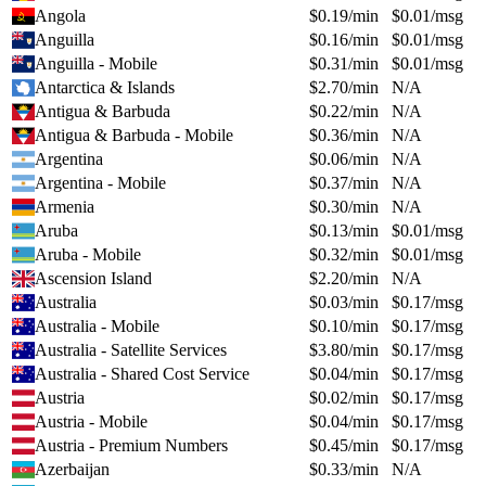
Angola
$
0.19
/min
$
0.01
/msg
Anguilla
$
0.16
/min
$
0.01
/msg
Anguilla - Mobile
$
0.31
/min
$
0.01
/msg
Antarctica & Islands
$
2.70
/min
N/A
Antigua & Barbuda
$
0.22
/min
N/A
Antigua & Barbuda - Mobile
$
0.36
/min
N/A
Argentina
$
0.06
/min
N/A
Argentina - Mobile
$
0.37
/min
N/A
Armenia
$
0.30
/min
N/A
Aruba
$
0.13
/min
$
0.01
/msg
Aruba - Mobile
$
0.32
/min
$
0.01
/msg
Ascension Island
$
2.20
/min
N/A
Australia
$
0.03
/min
$
0.17
/msg
Australia - Mobile
$
0.10
/min
$
0.17
/msg
Australia - Satellite Services
$
3.80
/min
$
0.17
/msg
Australia - Shared Cost Service
$
0.04
/min
$
0.17
/msg
Austria
$
0.02
/min
$
0.17
/msg
Austria - Mobile
$
0.04
/min
$
0.17
/msg
Austria - Premium Numbers
$
0.45
/min
$
0.17
/msg
Azerbaijan
$
0.33
/min
N/A