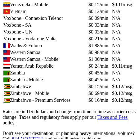
Venezuela - Mobile
$
0.15
/min
$
0.11
/msg
Vietnam
$
0.12
/min
N/A
Voxbone - Connexion Telenor
$
0.09
/min
N/A
Voxbone - SA
$
0.03
/min
N/A
Voxbone - UN
$
0.03
/min
N/A
Voxbone - Vodafone Malta
$
0.21
/min
N/A
Wallis & Futuna
$
1.88
/min
N/A
Western Samoa
$
0.98
/min
N/A
Western Samoa - Mobile
$
1.00
/min
N/A
Yemen Arab Republic
$
0.24
/min
$
0.11
/msg
Zambia
$
0.45
/min
N/A
Zambia - Mobile
$
0.45
/min
N/A
Zimbabwe
$
0.15
/min
$
0.12
/msg
Zimbabwe - Mobile
$
0.69
/min
$
0.12
/msg
Zimbabwe - Premium Services
$
0.16
/min
$
0.12
/msg
Rates are in US dollars and change from time to time as carrier costs
change. Taxes and regulatory fees apply per our
Taxes and Fees
policy.
Don't see your destination, or planning heavy international volume?
Call
844-VOXTELL
and we will price it with you.