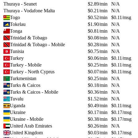
Thuraya - Seanet
$
2.89
/min
N/A
Thuraya - Vodafone Malta
$
0.21
/min
N/A
Togo
$
0.52
/min
$
0.11
/msg
Tokelau
$
1.90
/min
N/A
Tonga
$
0.81
/min
N/A
Trinidad & Tobago
$
0.08
/min
N/A
Trinidad & Tobago - Mobile
$
0.28
/min
N/A
Tunisia
$
0.75
/min
N/A
Turkey
$
0.06
/min
$
0.11
/msg
Turkey - Mobile
$
0.25
/min
$
0.11
/msg
Turkey - North Cyprus
$
0.07
/min
$
0.11
/msg
Turkmenistan
$
0.25
/min
N/A
Turks & Caicos
$
0.18
/min
N/A
Turks & Caicos - Mobile
$
0.36
/min
N/A
Tuvalu
$
1.52
/min
N/A
Uganda
$
0.49
/min
$
0.11
/msg
Ukraine
$
0.17
/min
$
0.17
/msg
Ukraine - Mobile
$
0.38
/min
$
0.17
/msg
United Arab Emirates
$
0.26
/min
N/A
United Kingdom
$
0.03
/min
$
0.17
/msg