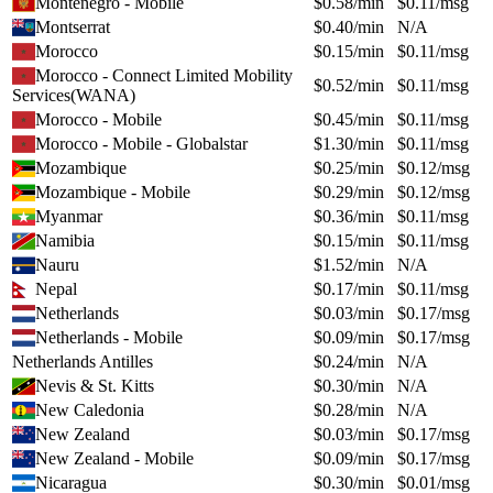
Montenegro - Mobile
$
0.58
/min
$
0.11
/msg
Montserrat
$
0.40
/min
N/A
Morocco
$
0.15
/min
$
0.11
/msg
Morocco - Connect Limited Mobility
$
0.52
/min
$
0.11
/msg
Services(WANA)
Morocco - Mobile
$
0.45
/min
$
0.11
/msg
Morocco - Mobile - Globalstar
$
1.30
/min
$
0.11
/msg
Mozambique
$
0.25
/min
$
0.12
/msg
Mozambique - Mobile
$
0.29
/min
$
0.12
/msg
Myanmar
$
0.36
/min
$
0.11
/msg
Namibia
$
0.15
/min
$
0.11
/msg
Nauru
$
1.52
/min
N/A
Nepal
$
0.17
/min
$
0.11
/msg
Netherlands
$
0.03
/min
$
0.17
/msg
Netherlands - Mobile
$
0.09
/min
$
0.17
/msg
Netherlands Antilles
$
0.24
/min
N/A
Nevis & St. Kitts
$
0.30
/min
N/A
New Caledonia
$
0.28
/min
N/A
New Zealand
$
0.03
/min
$
0.17
/msg
New Zealand - Mobile
$
0.09
/min
$
0.17
/msg
Nicaragua
$
0.30
/min
$
0.01
/msg