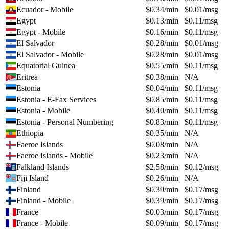
Ecuador - Mobile
$
0.34
/min
$
0.01
/msg
Egypt
$
0.13
/min
$
0.11
/msg
Egypt - Mobile
$
0.16
/min
$
0.11
/msg
El Salvador
$
0.28
/min
$
0.01
/msg
El Salvador - Mobile
$
0.28
/min
$
0.01
/msg
Equatorial Guinea
$
0.55
/min
$
0.11
/msg
Eritrea
$
0.38
/min
N/A
Estonia
$
0.04
/min
$
0.11
/msg
Estonia - E-Fax Services
$
0.85
/min
$
0.11
/msg
Estonia - Mobile
$
0.40
/min
$
0.11
/msg
Estonia - Personal Numbering
$
0.83
/min
$
0.11
/msg
Ethiopia
$
0.35
/min
N/A
Faeroe Islands
$
0.08
/min
N/A
Faeroe Islands - Mobile
$
0.23
/min
N/A
Falkland Islands
$
2.58
/min
$
0.12
/msg
Fiji Island
$
0.26
/min
N/A
Finland
$
0.39
/min
$
0.17
/msg
Finland - Mobile
$
0.39
/min
$
0.17
/msg
France
$
0.03
/min
$
0.17
/msg
France - Mobile
$
0.09
/min
$
0.17
/msg