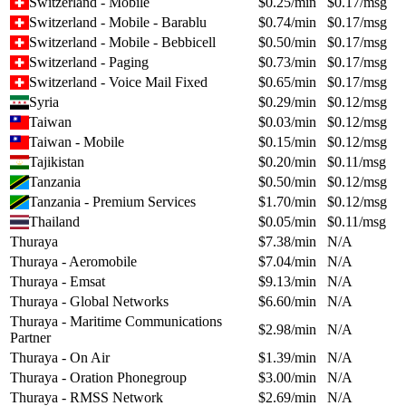
Switzerland - Mobile
$
0.25
/min
$
0.17
/msg
Switzerland - Mobile - Barablu
$
0.74
/min
$
0.17
/msg
Switzerland - Mobile - Bebbicell
$
0.50
/min
$
0.17
/msg
Switzerland - Paging
$
0.73
/min
$
0.17
/msg
Switzerland - Voice Mail Fixed
$
0.65
/min
$
0.17
/msg
Syria
$
0.29
/min
$
0.12
/msg
Taiwan
$
0.03
/min
$
0.12
/msg
Taiwan - Mobile
$
0.15
/min
$
0.12
/msg
Tajikistan
$
0.20
/min
$
0.11
/msg
Tanzania
$
0.50
/min
$
0.12
/msg
Tanzania - Premium Services
$
1.70
/min
$
0.12
/msg
Thailand
$
0.05
/min
$
0.11
/msg
Thuraya
$
7.38
/min
N/A
Thuraya - Aeromobile
$
7.04
/min
N/A
Thuraya - Emsat
$
9.13
/min
N/A
Thuraya - Global Networks
$
6.60
/min
N/A
Thuraya - Maritime Communications
$
2.98
/min
N/A
Partner
Thuraya - On Air
$
1.39
/min
N/A
Thuraya - Oration Phonegroup
$
3.00
/min
N/A
Thuraya - RMSS Network
$
2.69
/min
N/A