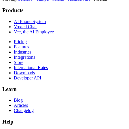
Products
AI Phone System
Voxtell Chat
Vee, the AI Employee
Pricing
Features
Industries
Integrations
Store
International Rates
Downloads
Developer API
Learn
Blog
Articles
Changelog
Help