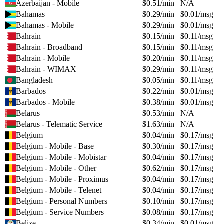
Azerbaijan - Mobile
$
0.51
/min
N/A
Bahamas
$
0.29
/min
$
0.01
/msg
Bahamas - Mobile
$
0.29
/min
$
0.01
/msg
Bahrain
$
0.15
/min
$
0.11
/msg
Bahrain - Broadband
$
0.15
/min
$
0.11
/msg
Bahrain - Mobile
$
0.20
/min
$
0.11
/msg
Bahrain - WIMAX
$
0.29
/min
$
0.11
/msg
Bangladesh
$
0.05
/min
$
0.11
/msg
Barbados
$
0.22
/min
$
0.01
/msg
Barbados - Mobile
$
0.38
/min
$
0.01
/msg
Belarus
$
0.53
/min
N/A
Belarus - Telematic Service
$
1.63
/min
N/A
Belgium
$
0.04
/min
$
0.17
/msg
Belgium - Mobile - Base
$
0.30
/min
$
0.17
/msg
Belgium - Mobile - Mobistar
$
0.04
/min
$
0.17
/msg
Belgium - Mobile - Other
$
0.62
/min
$
0.17
/msg
Belgium - Mobile - Proximus
$
0.04
/min
$
0.17
/msg
Belgium - Mobile - Telenet
$
0.04
/min
$
0.17
/msg
Belgium - Personal Numbers
$
0.10
/min
$
0.17
/msg
Belgium - Service Numbers
$
0.08
/min
$
0.17
/msg
Belize
$
0.34
/min
$
0.01
/msg