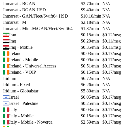
Inmarsat - BGAN
$
2.70
/min
N/A
Inmarsat - BGAN HSD
$
9.40
/min
N/A
Inmarsat - GAN/Fleet/Swift64 HSD
$
10.10
/min
N/A
Inmarsat - M
$
2.18
/min
N/A
Inmarsat - Mini-M/GAN/Fleet/Swift64
$
1.87
/min
N/A
Iran
$
0.15
/min
$
0.12
/msg
Iraq
$
0.20
/min
$
0.11
/msg
Iraq - Mobile
$
0.35
/min
$
0.11
/msg
Ireland
$
0.03
/min
$
0.17
/msg
Ireland - Mobile
$
0.09
/min
$
0.17
/msg
Ireland - Universal Access
$
0.51
/min
$
0.17
/msg
Ireland - VOIP
$
0.15
/min
$
0.17
/msg
Iridium
$
6.72
/min
N/A
Iridium - Fixed
$
6.26
/min
N/A
Iridium - Globalstar
$
5.80
/min
N/A
Israel
$
0.05
/min
$
0.17
/msg
Israel - Palestine
$
0.25
/min
$
0.17
/msg
Italy
$
0.03
/min
$
0.17
/msg
Italy - Mobile
$
0.15
/min
$
0.17
/msg
Italy - Mobile - Noverca
$
2.59
/min
$
0.17
/msg