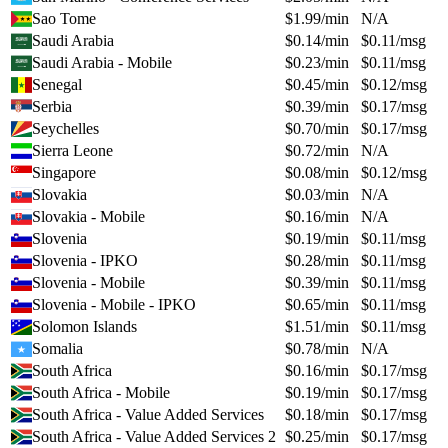
Sao Tome
$
1.99
/min
N/A
Saudi Arabia
$
0.14
/min
$
0.11
/msg
Saudi Arabia - Mobile
$
0.23
/min
$
0.11
/msg
Senegal
$
0.45
/min
$
0.12
/msg
Serbia
$
0.39
/min
$
0.17
/msg
Seychelles
$
0.70
/min
$
0.17
/msg
Sierra Leone
$
0.72
/min
N/A
Singapore
$
0.08
/min
$
0.12
/msg
Slovakia
$
0.03
/min
N/A
Slovakia - Mobile
$
0.16
/min
N/A
Slovenia
$
0.19
/min
$
0.11
/msg
Slovenia - IPKO
$
0.28
/min
$
0.11
/msg
Slovenia - Mobile
$
0.39
/min
$
0.11
/msg
Slovenia - Mobile - IPKO
$
0.65
/min
$
0.11
/msg
Solomon Islands
$
1.51
/min
$
0.11
/msg
Somalia
$
0.78
/min
N/A
South Africa
$
0.16
/min
$
0.17
/msg
South Africa - Mobile
$
0.19
/min
$
0.17
/msg
South Africa - Value Added Services
$
0.18
/min
$
0.17
/msg
South Africa - Value Added Services 2
$
0.25
/min
$
0.17
/msg