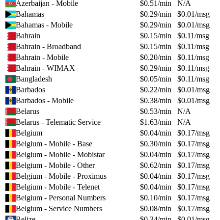
Azerbaijan - Mobile
$
0.51
/min
N/A
Bahamas
$
0.29
/min
$
0.01
/msg
Bahamas - Mobile
$
0.29
/min
$
0.01
/msg
Bahrain
$
0.15
/min
$
0.11
/msg
Bahrain - Broadband
$
0.15
/min
$
0.11
/msg
Bahrain - Mobile
$
0.20
/min
$
0.11
/msg
Bahrain - WIMAX
$
0.29
/min
$
0.11
/msg
Bangladesh
$
0.05
/min
$
0.11
/msg
Barbados
$
0.22
/min
$
0.01
/msg
Barbados - Mobile
$
0.38
/min
$
0.01
/msg
Belarus
$
0.53
/min
N/A
Belarus - Telematic Service
$
1.63
/min
N/A
Belgium
$
0.04
/min
$
0.17
/msg
Belgium - Mobile - Base
$
0.30
/min
$
0.17
/msg
Belgium - Mobile - Mobistar
$
0.04
/min
$
0.17
/msg
Belgium - Mobile - Other
$
0.62
/min
$
0.17
/msg
Belgium - Mobile - Proximus
$
0.04
/min
$
0.17
/msg
Belgium - Mobile - Telenet
$
0.04
/min
$
0.17
/msg
Belgium - Personal Numbers
$
0.10
/min
$
0.17
/msg
Belgium - Service Numbers
$
0.08
/min
$
0.17
/msg
Belize
$
0.34
/min
$
0.01
/msg