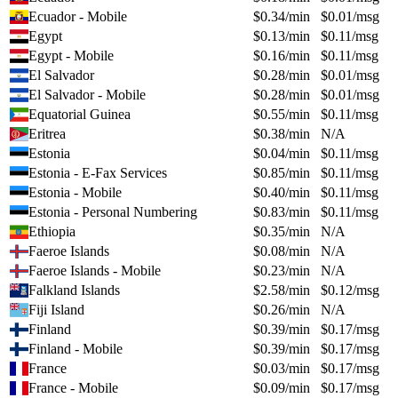
Ecuador - Mobile
$
0.34
/min
$
0.01
/msg
Egypt
$
0.13
/min
$
0.11
/msg
Egypt - Mobile
$
0.16
/min
$
0.11
/msg
El Salvador
$
0.28
/min
$
0.01
/msg
El Salvador - Mobile
$
0.28
/min
$
0.01
/msg
Equatorial Guinea
$
0.55
/min
$
0.11
/msg
Eritrea
$
0.38
/min
N/A
Estonia
$
0.04
/min
$
0.11
/msg
Estonia - E-Fax Services
$
0.85
/min
$
0.11
/msg
Estonia - Mobile
$
0.40
/min
$
0.11
/msg
Estonia - Personal Numbering
$
0.83
/min
$
0.11
/msg
Ethiopia
$
0.35
/min
N/A
Faeroe Islands
$
0.08
/min
N/A
Faeroe Islands - Mobile
$
0.23
/min
N/A
Falkland Islands
$
2.58
/min
$
0.12
/msg
Fiji Island
$
0.26
/min
N/A
Finland
$
0.39
/min
$
0.17
/msg
Finland - Mobile
$
0.39
/min
$
0.17
/msg
France
$
0.03
/min
$
0.17
/msg
France - Mobile
$
0.09
/min
$
0.17
/msg