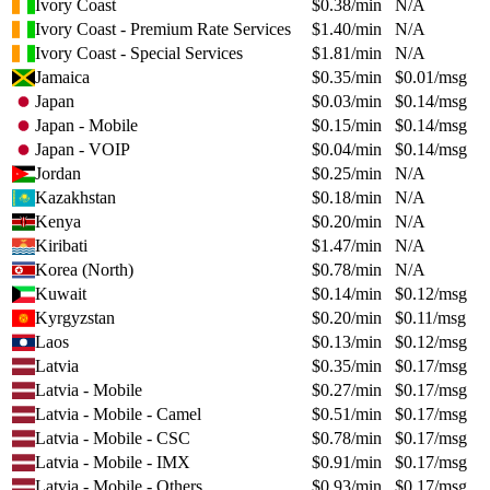
Ivory Coast
$
0.38
/min
N/A
Ivory Coast - Premium Rate Services
$
1.40
/min
N/A
Ivory Coast - Special Services
$
1.81
/min
N/A
Jamaica
$
0.35
/min
$
0.01
/msg
Japan
$
0.03
/min
$
0.14
/msg
Japan - Mobile
$
0.15
/min
$
0.14
/msg
Japan - VOIP
$
0.04
/min
$
0.14
/msg
Jordan
$
0.25
/min
N/A
Kazakhstan
$
0.18
/min
N/A
Kenya
$
0.20
/min
N/A
Kiribati
$
1.47
/min
N/A
Korea (North)
$
0.78
/min
N/A
Kuwait
$
0.14
/min
$
0.12
/msg
Kyrgyzstan
$
0.20
/min
$
0.11
/msg
Laos
$
0.13
/min
$
0.12
/msg
Latvia
$
0.35
/min
$
0.17
/msg
Latvia - Mobile
$
0.27
/min
$
0.17
/msg
Latvia - Mobile - Camel
$
0.51
/min
$
0.17
/msg
Latvia - Mobile - CSC
$
0.78
/min
$
0.17
/msg
Latvia - Mobile - IMX
$
0.91
/min
$
0.17
/msg
Latvia - Mobile - Others
$
0.93
/min
$
0.17
/msg