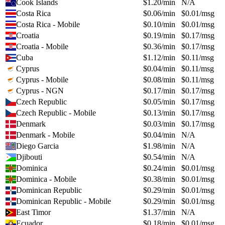
Cook Islands
$
1.20
/min
N/A
Costa Rica
$
0.06
/min
$
0.01
/msg
Costa Rica - Mobile
$
0.10
/min
$
0.01
/msg
Croatia
$
0.19
/min
$
0.17
/msg
Croatia - Mobile
$
0.36
/min
$
0.17
/msg
Cuba
$
1.12
/min
$
0.11
/msg
Cyprus
$
0.04
/min
$
0.11
/msg
Cyprus - Mobile
$
0.08
/min
$
0.11
/msg
Cyprus - NGN
$
0.17
/min
$
0.17
/msg
Czech Republic
$
0.05
/min
$
0.17
/msg
Czech Republic - Mobile
$
0.13
/min
$
0.17
/msg
Denmark
$
0.03
/min
$
0.17
/msg
Denmark - Mobile
$
0.04
/min
N/A
Diego Garcia
$
1.98
/min
N/A
Djibouti
$
0.54
/min
N/A
Dominica
$
0.24
/min
$
0.01
/msg
Dominica - Mobile
$
0.38
/min
$
0.01
/msg
Dominican Republic
$
0.29
/min
$
0.01
/msg
Dominican Republic - Mobile
$
0.29
/min
$
0.01
/msg
East Timor
$
1.37
/min
N/A
Ecuador
$
0.18
/min
$
0.01
/msg