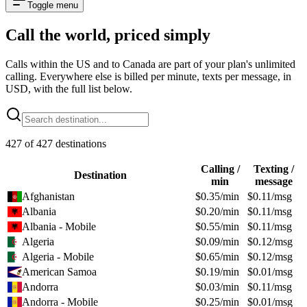
Toggle menu
Call the world,
priced simply
Calls within the US and to Canada are part of your plan's unlimited
calling. Everywhere else is billed per minute, texts per message, in
USD, with the full list below.
427
of
427
destinations
Calling /
Texting /
Destination
min
message
Afghanistan
$
0.35
/min
$
0.11
/msg
Albania
$
0.20
/min
$
0.11
/msg
Albania - Mobile
$
0.55
/min
$
0.11
/msg
Algeria
$
0.09
/min
$
0.12
/msg
Algeria - Mobile
$
0.65
/min
$
0.12
/msg
American Samoa
$
0.19
/min
$
0.01
/msg
Andorra
$
0.03
/min
$
0.11
/msg
Andorra - Mobile
$
0.25
/min
$
0.01
/msg