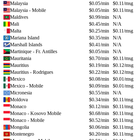
Malaysia
$
0.05
/min
$
0.11
/msg
Malaysia - Mobile
$
0.05
/min
$
0.11
/msg
Maldives
$
0.99
/min
N/A
Mali
$
0.45
/min
N/A
Malta
$
0.25
/min
$
0.11
/msg
Mariana Island
$
0.35
/min
N/A
Marshall Islands
$
0.41
/min
N/A
Martinique - Fr. Antilles
$
0.05
/min
N/A
Mauritania
$
0.70
/min
$
0.11
/msg
Mauritius
$
0.19
/min
$
0.12
/msg
Mauritius - Rodrigues
$
0.22
/min
$
0.12
/msg
Mexico
$
0.08
/min
$
0.01
/msg
Mexico - Mobile
$
0.09
/min
$
0.01
/msg
Micronesia
$
0.55
/min
N/A
Moldova
$
0.34
/min
$
0.11
/msg
Monaco
$
0.12
/min
$
0.11
/msg
Monaco - Kosovo Mobile
$
0.68
/min
$
0.11
/msg
Monaco - Mobile
$
0.52
/min
$
0.11
/msg
Mongolia
$
0.06
/min
$
0.11
/msg
Montenegro
$
0.20
/min
$
0.11
/msg