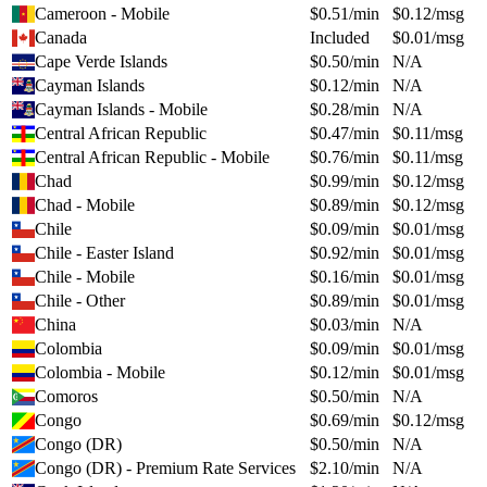
Cameroon - Mobile
$
0.51
/min
$
0.12
/msg
Canada
Included
$
0.01
/msg
Cape Verde Islands
$
0.50
/min
N/A
Cayman Islands
$
0.12
/min
N/A
Cayman Islands - Mobile
$
0.28
/min
N/A
Central African Republic
$
0.47
/min
$
0.11
/msg
Central African Republic - Mobile
$
0.76
/min
$
0.11
/msg
Chad
$
0.99
/min
$
0.12
/msg
Chad - Mobile
$
0.89
/min
$
0.12
/msg
Chile
$
0.09
/min
$
0.01
/msg
Chile - Easter Island
$
0.92
/min
$
0.01
/msg
Chile - Mobile
$
0.16
/min
$
0.01
/msg
Chile - Other
$
0.89
/min
$
0.01
/msg
China
$
0.03
/min
N/A
Colombia
$
0.09
/min
$
0.01
/msg
Colombia - Mobile
$
0.12
/min
$
0.01
/msg
Comoros
$
0.50
/min
N/A
Congo
$
0.69
/min
$
0.12
/msg
Congo (DR)
$
0.50
/min
N/A
Congo (DR) - Premium Rate Services
$
2.10
/min
N/A