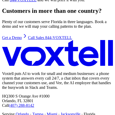
Customers in more than one country?
Plenty of our customers serve Florida in three languages. Book a
demo and we will map your calling patterns to the plan.
Get a Demo
Call Sales 844-VOXTELL
Voxtell puts AI to work for small and medium businesses: a phone
system that answers every call 24/7, a chat inbox that covers every
channel your customers use, and Vee, the AI employee that handles
the busywork in Slack and Teams.
HQ
300 S Orange Ave #1000
Orlando
,
FL
32801
Call
(407) 288-8142
Serving
Orlando
·
Tampa
·
Miami
·
Jacksonville
· Florida