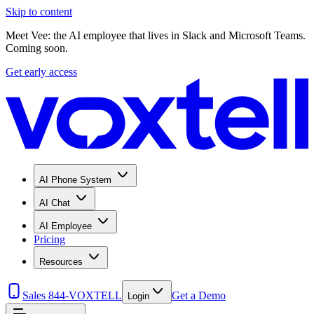
Skip to content
Meet Vee: the AI employee that lives in Slack and Microsoft Teams.
Coming soon.
Get early access
AI Phone System
AI Chat
AI Employee
Pricing
Resources
Sales 844-VOXTELL
Get a Demo
Login