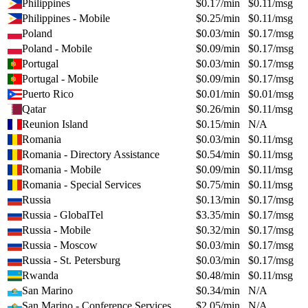
Philippines
$
0.17
/min
$
0.11
/msg
Philippines - Mobile
$
0.25
/min
$
0.11
/msg
Poland
$
0.03
/min
$
0.17
/msg
Poland - Mobile
$
0.09
/min
$
0.17
/msg
Portugal
$
0.03
/min
$
0.17
/msg
Portugal - Mobile
$
0.09
/min
$
0.17
/msg
Puerto Rico
$
0.01
/min
$
0.01
/msg
Qatar
$
0.26
/min
$
0.11
/msg
Reunion Island
$
0.15
/min
N/A
Romania
$
0.03
/min
$
0.11
/msg
Romania - Directory Assistance
$
0.54
/min
$
0.11
/msg
Romania - Mobile
$
0.09
/min
$
0.11
/msg
Romania - Special Services
$
0.75
/min
$
0.11
/msg
Russia
$
0.13
/min
$
0.17
/msg
Russia - GlobalTel
$
3.35
/min
$
0.17
/msg
Russia - Mobile
$
0.32
/min
$
0.17
/msg
Russia - Moscow
$
0.03
/min
$
0.17
/msg
Russia - St. Petersburg
$
0.03
/min
$
0.17
/msg
Rwanda
$
0.48
/min
$
0.11
/msg
San Marino
$
0.34
/min
N/A
San Marino - Conference Services
$
2.05
/min
N/A