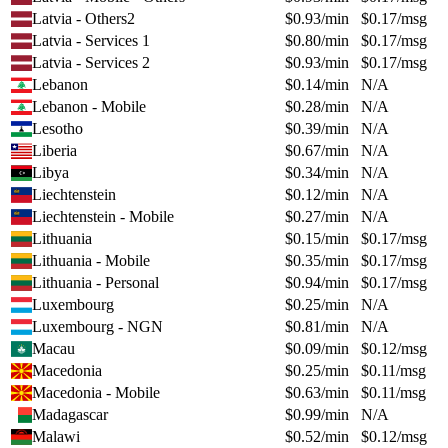
Latvia - Others2
$
0.93
/min
$
0.17
/msg
Latvia - Services 1
$
0.80
/min
$
0.17
/msg
Latvia - Services 2
$
0.93
/min
$
0.17
/msg
Lebanon
$
0.14
/min
N/A
Lebanon - Mobile
$
0.28
/min
N/A
Lesotho
$
0.39
/min
N/A
Liberia
$
0.67
/min
N/A
Libya
$
0.34
/min
N/A
Liechtenstein
$
0.12
/min
N/A
Liechtenstein - Mobile
$
0.27
/min
N/A
Lithuania
$
0.15
/min
$
0.17
/msg
Lithuania - Mobile
$
0.35
/min
$
0.17
/msg
Lithuania - Personal
$
0.94
/min
$
0.17
/msg
Luxembourg
$
0.25
/min
N/A
Luxembourg - NGN
$
0.81
/min
N/A
Macau
$
0.09
/min
$
0.12
/msg
Macedonia
$
0.25
/min
$
0.11
/msg
Macedonia - Mobile
$
0.63
/min
$
0.11
/msg
Madagascar
$
0.99
/min
N/A
Malawi
$
0.52
/min
$
0.12
/msg