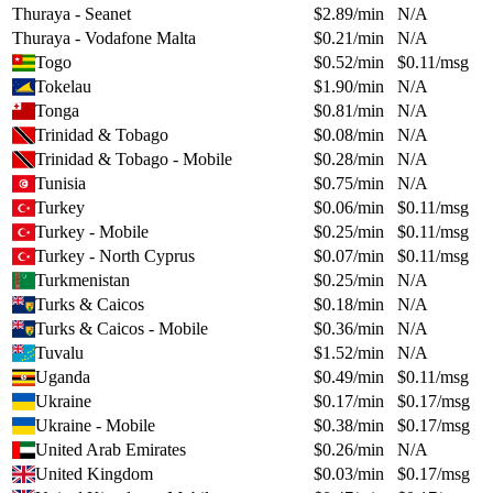
Thuraya - Seanet
$
2.89
/min
N/A
Thuraya - Vodafone Malta
$
0.21
/min
N/A
Togo
$
0.52
/min
$
0.11
/msg
Tokelau
$
1.90
/min
N/A
Tonga
$
0.81
/min
N/A
Trinidad & Tobago
$
0.08
/min
N/A
Trinidad & Tobago - Mobile
$
0.28
/min
N/A
Tunisia
$
0.75
/min
N/A
Turkey
$
0.06
/min
$
0.11
/msg
Turkey - Mobile
$
0.25
/min
$
0.11
/msg
Turkey - North Cyprus
$
0.07
/min
$
0.11
/msg
Turkmenistan
$
0.25
/min
N/A
Turks & Caicos
$
0.18
/min
N/A
Turks & Caicos - Mobile
$
0.36
/min
N/A
Tuvalu
$
1.52
/min
N/A
Uganda
$
0.49
/min
$
0.11
/msg
Ukraine
$
0.17
/min
$
0.17
/msg
Ukraine - Mobile
$
0.38
/min
$
0.17
/msg
United Arab Emirates
$
0.26
/min
N/A
United Kingdom
$
0.03
/min
$
0.17
/msg