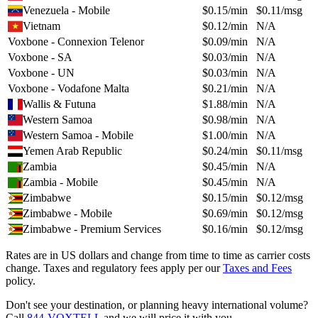
Venezuela - Mobile
$
0.15
/min
$
0.11
/msg
Vietnam
$
0.12
/min
N/A
Voxbone - Connexion Telenor
$
0.09
/min
N/A
Voxbone - SA
$
0.03
/min
N/A
Voxbone - UN
$
0.03
/min
N/A
Voxbone - Vodafone Malta
$
0.21
/min
N/A
Wallis & Futuna
$
1.88
/min
N/A
Western Samoa
$
0.98
/min
N/A
Western Samoa - Mobile
$
1.00
/min
N/A
Yemen Arab Republic
$
0.24
/min
$
0.11
/msg
Zambia
$
0.45
/min
N/A
Zambia - Mobile
$
0.45
/min
N/A
Zimbabwe
$
0.15
/min
$
0.12
/msg
Zimbabwe - Mobile
$
0.69
/min
$
0.12
/msg
Zimbabwe - Premium Services
$
0.16
/min
$
0.12
/msg
Rates are in US dollars and change from time to time as carrier costs
change. Taxes and regulatory fees apply per our
Taxes and Fees
policy.
Don't see your destination, or planning heavy international volume?
Call
844-VOXTELL
and we will price it with you.