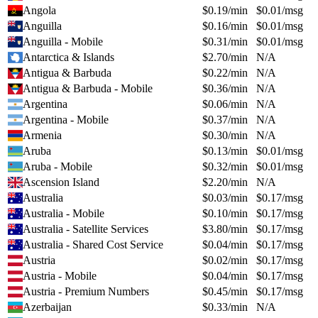
Angola
$
0.19
/min
$
0.01
/msg
Anguilla
$
0.16
/min
$
0.01
/msg
Anguilla - Mobile
$
0.31
/min
$
0.01
/msg
Antarctica & Islands
$
2.70
/min
N/A
Antigua & Barbuda
$
0.22
/min
N/A
Antigua & Barbuda - Mobile
$
0.36
/min
N/A
Argentina
$
0.06
/min
N/A
Argentina - Mobile
$
0.37
/min
N/A
Armenia
$
0.30
/min
N/A
Aruba
$
0.13
/min
$
0.01
/msg
Aruba - Mobile
$
0.32
/min
$
0.01
/msg
Ascension Island
$
2.20
/min
N/A
Australia
$
0.03
/min
$
0.17
/msg
Australia - Mobile
$
0.10
/min
$
0.17
/msg
Australia - Satellite Services
$
3.80
/min
$
0.17
/msg
Australia - Shared Cost Service
$
0.04
/min
$
0.17
/msg
Austria
$
0.02
/min
$
0.17
/msg
Austria - Mobile
$
0.04
/min
$
0.17
/msg
Austria - Premium Numbers
$
0.45
/min
$
0.17
/msg
Azerbaijan
$
0.33
/min
N/A