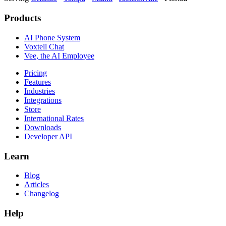
Products
AI Phone System
Voxtell Chat
Vee, the AI Employee
Pricing
Features
Industries
Integrations
Store
International Rates
Downloads
Developer API
Learn
Blog
Articles
Changelog
Help