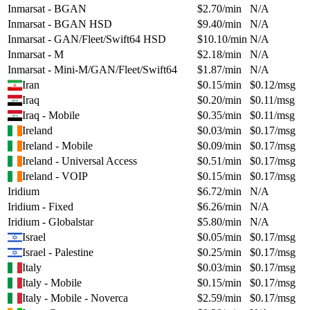
Inmarsat - BGAN
$
2.70
/min
N/A
Inmarsat - BGAN HSD
$
9.40
/min
N/A
Inmarsat - GAN/Fleet/Swift64 HSD
$
10.10
/min
N/A
Inmarsat - M
$
2.18
/min
N/A
Inmarsat - Mini-M/GAN/Fleet/Swift64
$
1.87
/min
N/A
Iran
$
0.15
/min
$
0.12
/msg
Iraq
$
0.20
/min
$
0.11
/msg
Iraq - Mobile
$
0.35
/min
$
0.11
/msg
Ireland
$
0.03
/min
$
0.17
/msg
Ireland - Mobile
$
0.09
/min
$
0.17
/msg
Ireland - Universal Access
$
0.51
/min
$
0.17
/msg
Ireland - VOIP
$
0.15
/min
$
0.17
/msg
Iridium
$
6.72
/min
N/A
Iridium - Fixed
$
6.26
/min
N/A
Iridium - Globalstar
$
5.80
/min
N/A
Israel
$
0.05
/min
$
0.17
/msg
Israel - Palestine
$
0.25
/min
$
0.17
/msg
Italy
$
0.03
/min
$
0.17
/msg
Italy - Mobile
$
0.15
/min
$
0.17
/msg
Italy - Mobile - Noverca
$
2.59
/min
$
0.17
/msg