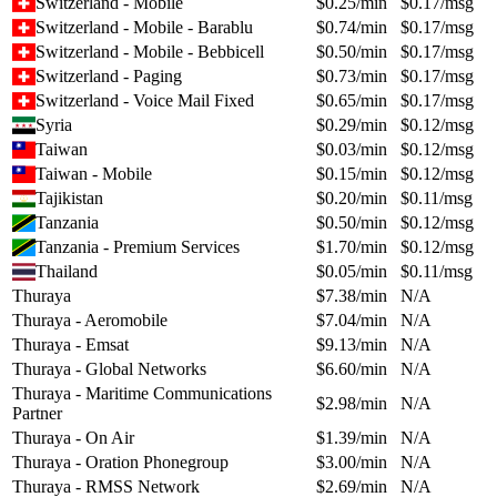
Switzerland - Mobile
$
0.25
/min
$
0.17
/msg
Switzerland - Mobile - Barablu
$
0.74
/min
$
0.17
/msg
Switzerland - Mobile - Bebbicell
$
0.50
/min
$
0.17
/msg
Switzerland - Paging
$
0.73
/min
$
0.17
/msg
Switzerland - Voice Mail Fixed
$
0.65
/min
$
0.17
/msg
Syria
$
0.29
/min
$
0.12
/msg
Taiwan
$
0.03
/min
$
0.12
/msg
Taiwan - Mobile
$
0.15
/min
$
0.12
/msg
Tajikistan
$
0.20
/min
$
0.11
/msg
Tanzania
$
0.50
/min
$
0.12
/msg
Tanzania - Premium Services
$
1.70
/min
$
0.12
/msg
Thailand
$
0.05
/min
$
0.11
/msg
Thuraya
$
7.38
/min
N/A
Thuraya - Aeromobile
$
7.04
/min
N/A
Thuraya - Emsat
$
9.13
/min
N/A
Thuraya - Global Networks
$
6.60
/min
N/A
Thuraya - Maritime Communications
$
2.98
/min
N/A
Partner
Thuraya - On Air
$
1.39
/min
N/A
Thuraya - Oration Phonegroup
$
3.00
/min
N/A
Thuraya - RMSS Network
$
2.69
/min
N/A