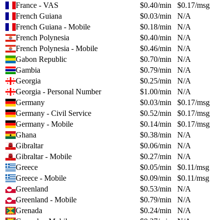
France - VAS
$
0.40
/min
$
0.17
/msg
French Guiana
$
0.03
/min
N/A
French Guiana - Mobile
$
0.18
/min
N/A
French Polynesia
$
0.40
/min
N/A
French Polynesia - Mobile
$
0.46
/min
N/A
Gabon Republic
$
0.70
/min
N/A
Gambia
$
0.79
/min
N/A
Georgia
$
0.25
/min
N/A
Georgia - Personal Number
$
1.00
/min
N/A
Germany
$
0.03
/min
$
0.17
/msg
Germany - Civil Service
$
0.52
/min
$
0.17
/msg
Germany - Mobile
$
0.14
/min
$
0.17
/msg
Ghana
$
0.38
/min
N/A
Gibraltar
$
0.06
/min
N/A
Gibraltar - Mobile
$
0.27
/min
N/A
Greece
$
0.05
/min
$
0.11
/msg
Greece - Mobile
$
0.09
/min
$
0.11
/msg
Greenland
$
0.53
/min
N/A
Greenland - Mobile
$
0.79
/min
N/A
Grenada
$
0.24
/min
N/A