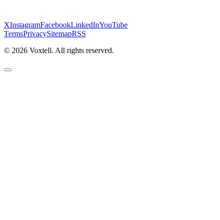
X
Instagram
Facebook
LinkedIn
YouTube
Terms
Privacy
Sitemap
RSS
©
2026
Voxtell. All rights reserved.