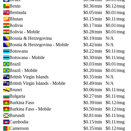
Benin
$
0.36
/min
$
0.12
/msg
Bermuda
$
0.05
/min
$
0.01
/msg
Bhutan
$
0.15
/min
$
0.11
/msg
Bolivia
$
0.17
/min
$
0.01
/msg
Bolivia - Mobile
$
0.28
/min
$
0.01
/msg
Bosnia & Herzegovina
$
0.19
/min
N/A
Bosnia & Herzegovina - Mobile
$
0.42
/min
N/A
Botswana
$
0.22
/min
$
0.11
/msg
Botswana - Mobile
$
0.30
/min
$
0.11
/msg
Brazil
$
0.03
/min
$
0.01
/msg
Brazil - Mobile
$
0.20
/min
$
0.01
/msg
British Virgin Islands
$
0.35
/min
N/A
British Virgin Islands - Mobile
$
0.49
/min
N/A
Brunei
$
0.06
/min
$
0.11
/msg
Bulgaria
$
0.27
/min
$
0.11
/msg
Burkina Faso
$
0.39
/min
$
0.12
/msg
Burkina Faso - Mobile
$
0.50
/min
$
0.12
/msg
Burundi
$
0.81
/min
$
0.11
/msg
Cambodia
$
0.15
/min
$
0.11
/msg
Cameroon
$
0.35
/min
$
0.12
/msg