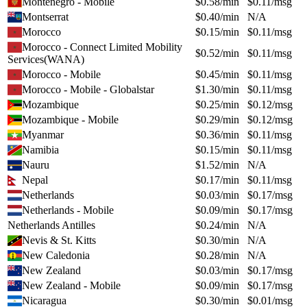
Montenegro - Mobile
$
0.58
/min
$
0.11
/msg
Montserrat
$
0.40
/min
N/A
Morocco
$
0.15
/min
$
0.11
/msg
Morocco - Connect Limited Mobility
$
0.52
/min
$
0.11
/msg
Services(WANA)
Morocco - Mobile
$
0.45
/min
$
0.11
/msg
Morocco - Mobile - Globalstar
$
1.30
/min
$
0.11
/msg
Mozambique
$
0.25
/min
$
0.12
/msg
Mozambique - Mobile
$
0.29
/min
$
0.12
/msg
Myanmar
$
0.36
/min
$
0.11
/msg
Namibia
$
0.15
/min
$
0.11
/msg
Nauru
$
1.52
/min
N/A
Nepal
$
0.17
/min
$
0.11
/msg
Netherlands
$
0.03
/min
$
0.17
/msg
Netherlands - Mobile
$
0.09
/min
$
0.17
/msg
Netherlands Antilles
$
0.24
/min
N/A
Nevis & St. Kitts
$
0.30
/min
N/A
New Caledonia
$
0.28
/min
N/A
New Zealand
$
0.03
/min
$
0.17
/msg
New Zealand - Mobile
$
0.09
/min
$
0.17
/msg
Nicaragua
$
0.30
/min
$
0.01
/msg