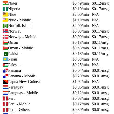
Niger
$
0.49
/min
$
0.12
/msg
Nigeria
$
0.10
/min
$
0.17
/msg
Niue
$
2.00
/min
N/A
Niue - Mobile
$
1.19
/min
N/A
Norfolk Island
$
2.00
/min
N/A
Norway
$
0.03
/min
$
0.17
/msg
Norway - Mobile
$
0.09
/min
$
0.17
/msg
Oman
$
0.18
/min
$
0.11
/msg
Oman - Mobile
$
0.43
/min
$
0.11
/msg
Pakistan
$
0.18
/min
$
0.11
/msg
Palau
$
0.53
/min
N/A
Palestine
$
0.25
/min
N/A
Panama
$
0.04
/min
$
0.01
/msg
Panama - Mobile
$
0.20
/min
$
0.01
/msg
Papua New Guinea
$
1.02
/min
N/A
Paraguay
$
0.06
/min
$
0.01
/msg
Paraguay - Mobile
$
0.12
/min
$
0.01
/msg
Peru
$
0.03
/min
$
0.01
/msg
Peru - Mobile
$
0.12
/min
$
0.01
/msg
Peru - Others
$
0.39
/min
$
0.01
/msg