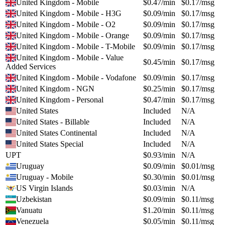
United Kingdom - Mobile
$
0.47
/min
$
0.17
/msg
United Kingdom - Mobile - H3G
$
0.09
/min
$
0.17
/msg
United Kingdom - Mobile - O2
$
0.09
/min
$
0.17
/msg
United Kingdom - Mobile - Orange
$
0.09
/min
$
0.17
/msg
United Kingdom - Mobile - T-Mobile
$
0.09
/min
$
0.17
/msg
United Kingdom - Mobile - Value
$
0.45
/min
$
0.17
/msg
Added Services
United Kingdom - Mobile - Vodafone
$
0.09
/min
$
0.17
/msg
United Kingdom - NGN
$
0.25
/min
$
0.17
/msg
United Kingdom - Personal
$
0.47
/min
$
0.17
/msg
United States
Included
N/A
United States - Billable
Included
N/A
United States Continental
Included
N/A
United States Special
Included
N/A
UPT
$
0.93
/min
N/A
Uruguay
$
0.09
/min
$
0.01
/msg
Uruguay - Mobile
$
0.30
/min
$
0.01
/msg
US Virgin Islands
$
0.03
/min
N/A
Uzbekistan
$
0.09
/min
$
0.11
/msg
Vanuatu
$
1.20
/min
$
0.11
/msg
Venezuela
$
0.05
/min
$
0.11
/msg