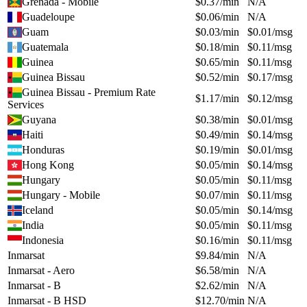
Grenada - Mobile
$
0.37
/min
N/A
Guadeloupe
$
0.06
/min
N/A
Guam
$
0.03
/min
$
0.01
/msg
Guatemala
$
0.18
/min
$
0.11
/msg
Guinea
$
0.65
/min
$
0.11
/msg
Guinea Bissau
$
0.52
/min
$
0.17
/msg
Guinea Bissau - Premium Rate
$
1.17
/min
$
0.12
/msg
Services
Guyana
$
0.38
/min
$
0.01
/msg
Haiti
$
0.49
/min
$
0.14
/msg
Honduras
$
0.19
/min
$
0.01
/msg
Hong Kong
$
0.05
/min
$
0.14
/msg
Hungary
$
0.05
/min
$
0.11
/msg
Hungary - Mobile
$
0.07
/min
$
0.11
/msg
Iceland
$
0.05
/min
$
0.14
/msg
India
$
0.05
/min
$
0.11
/msg
Indonesia
$
0.16
/min
$
0.11
/msg
Inmarsat
$
9.84
/min
N/A
Inmarsat - Aero
$
6.58
/min
N/A
Inmarsat - B
$
2.62
/min
N/A
Inmarsat - B HSD
$
12.70
/min
N/A