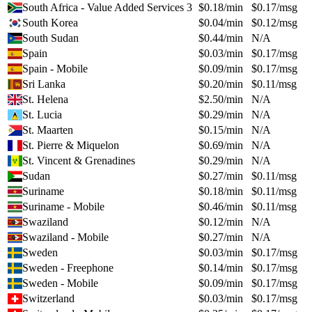
South Africa - Value Added Services 3
$
0.18
/min
$
0.17
/msg
South Korea
$
0.04
/min
$
0.12
/msg
South Sudan
$
0.44
/min
N/A
Spain
$
0.03
/min
$
0.17
/msg
Spain - Mobile
$
0.09
/min
$
0.17
/msg
Sri Lanka
$
0.20
/min
$
0.11
/msg
St. Helena
$
2.50
/min
N/A
St. Lucia
$
0.29
/min
N/A
St. Maarten
$
0.15
/min
N/A
St. Pierre & Miquelon
$
0.69
/min
N/A
St. Vincent & Grenadines
$
0.29
/min
N/A
Sudan
$
0.27
/min
$
0.11
/msg
Suriname
$
0.18
/min
$
0.11
/msg
Suriname - Mobile
$
0.46
/min
$
0.11
/msg
Swaziland
$
0.12
/min
N/A
Swaziland - Mobile
$
0.27
/min
N/A
Sweden
$
0.03
/min
$
0.17
/msg
Sweden - Freephone
$
0.14
/min
$
0.17
/msg
Sweden - Mobile
$
0.09
/min
$
0.17
/msg
Switzerland
$
0.03
/min
$
0.17
/msg